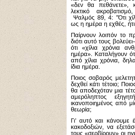
«δεν θα πεθάνετε», 
λεκτικό ακροβατισμό
Ψαλμός 89, 4: "Ότι χίλ
ως η ημέρα η εχθές, ήτι
Παίρνουν λοιπόν το π
διότι αυτό τους βολεύε
ότι «χίλια χρόνια αν
ημέρα». Καταλήγουν ότ
από χίλια χρόνια, δη
ίδια ημέρα.
Ποιος σοβαρός μελετη
δεχθεί κάτι τέτοιο; Πο
θα αποδεχόταν μια τέτο
αμερόληπτος εξηγη
ικανοποιημένος από μί
θεωρία;
Γι’ αυτό και κάνουμε
κακοδοξιών, να εξετά
τους «σερβίρουν» οι ηγ