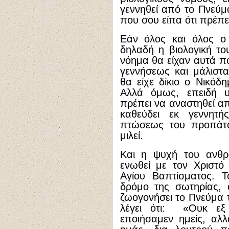
γεννηθεί από το Πνεύμ
που σου είπα ότι πρέπει
Εάν όλος και όλος ο
δηλαδή η βιολογική το
νόημα θα είχαν αυτά πο
γεννήσεως και μάλιστ
θα είχε δίκιο ο Νικό
Αλλά όμως, επειδή 
πρέπει να αναστηθεί α
καθεύδει εκ γεννητή
πτώσεως του προπάτο
μιλεί.
Και η ψυχή του ανθρ
ενωθεί με τον Χριστό 
Αγίου Βαπτίσματος. Τ
δρόμο της σωτηρίας, 
ζωογονήσει το Πνεύμα 
λέγει ότι: «Ουκ εξ
εποιήσαμεν ημείς, αλ