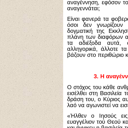
αναγέννηση, εφόσον το
αναγεννάται;
Είναι φανερά τα φοβερ
όσοι δεν γνωρίζουν
δογματική της Εκκλησ
πλάνη των διαφόρων α
τα αδιέξοδα αυτά, 
αλληγορικά, άλλοτε τ
βάζουν στο περιθώριο κ
3.
Η αναγένν
Ο στόχος του κάθε ανθ
εισέλθει στη Βασιλεία 
δράση του, ο Κύριος αυ
λαό να αγωνιστεί να εισ
«Ήλθεν ο Ιησούς εις
ευαγγέλιον τού Θεού κα
και ήγγικεν η βασιλεία 