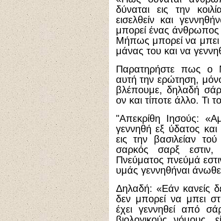
δύναται εις την κοιλ
εισελθείν και γεννηθή
μπορεί ένας άνθρωπος ν
Μήπως μπορεί να μπει γ
μάνας του και να γεννηθ
Παρατηρήστε πως ο Νι
αυτή την ερώτηση, μόνο
βλέπουμε, δηλαδή σάρκ
ον και τίποτε άλλο. Τι 
"Απεκρίθη Ιησούς: «Α
γεννηθή εξ ύδατος και 
εις την βασιλείαν το
σαρκός σαρξ εστιν,
Πνεύματος πνεύμά εστιν
υμάς γεννηθήναι άνωθεν
Δηλαδή: «Εάν κανείς δ
δεν μπορεί να μπει σ
έχει γεννηθεί από σ
βιολογικούς νόμους, 