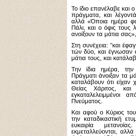
Το ίδιο επανέλαβε και 
πράγματα, και λέγοντά
αλλά «Όποια ημέρα φά
Πάλι, και ο όφις τους 
ανοίξουν τα μάτια σας»,
Στη συνέχεια: "και έφα
τών δύο, και έγνωσαν ό
μάτια τους, και κατάλαβα
Την ίδια ημέρα, την
Πράγματι άνοιξαν τα μά
καταλάβουν ότι είχαν 
Θείας Χάριτος, και 
εγκαταλελειμμένοι απ
Πνεύματος.
Και αφού ο Κύριος του
την καταδικαστική ετυ
ευκαιρία μετανοί
εκμεταλλεύονται, αλλ