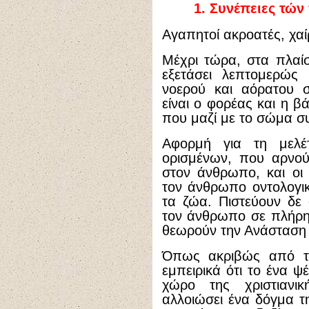
1.
Συνέπειες τών
Αγαπητοί ακροατές, χαί
Μέχρι τώρα, στα πλαί
εξετάσει λεπτομερώς
νοερού και αόρατου 
είναι ο φορέας και η β
που μαζί με το σώμα σ
Αφορμή για τη μελέ
ορισμένων, που αρνού
στον άνθρωπο, και οι 
τον άνθρωπο οντολογικ
τα ζώα. Πιστεύουν δε 
τον άνθρωπο σε πλήρη 
θεωρούν την Ανάσταση 
Όπως ακριβώς από τη
εμπειρικά ότι το ένα ψ
χώρο της χριστιανικ
αλλοιώσει ένα δόγμα τη