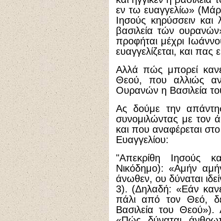
εν τω ευαγγελίω» (Μάρκ
Ιησούς κηρύσσειν και λ
βασιλεία τών ουρανών»
προφήται μέχρι Ιωάννο
ευαγγελίζεται, και πας ε
Αλλά πώς μπορεί κανεί
Θεού, που αλλιώς αν
Ουρανών η Βασιλεία το
Ας δούμε την απάντησ
συνομιλώντας με τον ά
και που αναφέρεται στο
Ευαγγελίου:
"Απεκρίθη Ιησούς κ
Νικόδημο): «Αμήν αμή
άνωθεν, ου δύναται ιδεί
3). (Δηλαδή: «Εάν καν
πάλι από τον Θεό, δ
Βασιλεία του Θεού»).
«Πώς δύναται άνθρω