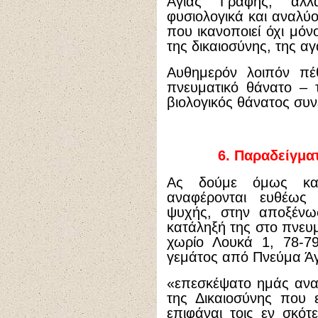
Αγίας Γραφής, αλλά
φυσιολογικά και αναλύο
που ικανοποιεί όχι μόν
της δικαιοσύνης, της αγ
Αυθημερόν λοιπόν π
πνευματικό θάνατο – 
βιολογικός θάνατος συν
6.
Παραδείγματ
Ας δούμε όμως κα
αναφέρονται ευθέως
ψυχής, στην αποξένω
κατάληξή της στο πνευμ
χωρίο Λουκά 1, 78-7
γεμάτος από Πνεύμα Άγ
«επεσκέψατο ημάς ανα
της Δικαιοσύνης που ε
επιφάναι τοις εν σκότ