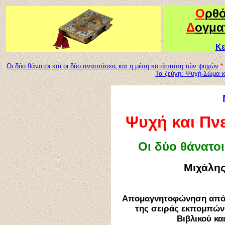
Ο
ρθ
Δ
ογμα
Κε
Οι δύο θάνατοι και οι δύο αναστάσεις
κ
αι η μέση κατάσταση τών ψυχών
*
Τα ζεύγη: Ψυχή-Σώμα 
Ψυχή και Πν
Οι δύο θάνατοι
Μιχάλη
Απομαγνητοφώνηση από 
της σειράς εκπομπών
Βιβλικού κα