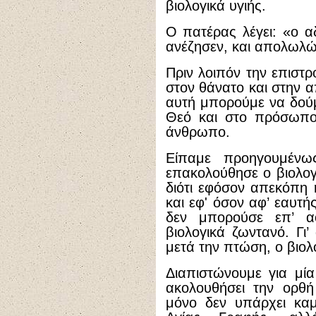
βιολογικά υγιής.
Ο πατέρας λέγει: «ο α
ανέζησεν, και απολωλώς
Πριν λοιπόν την επιστρ
στον θάνατο και στην 
αυτή μπορούμε να δού
Θεό και στο πρόσωπο
άνθρωπο.
Είπαμε προηγουμένω
επακολούθησε ο βιολογι
διότι εφόσον απεκόπη
και εφ' όσον αφ’ εαυτή
δεν μπορούσε επ’ α
βιολογικά ζωντανό. Γι’
μετά την πτώση, ο βιολ
Διαπιστώνουμε για μί
ακολουθήσει την ορθή
μόνο δεν υπάρχει καμ