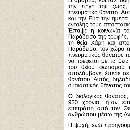
Η αμαρτία, λοιπόν, οδ
την πηγή της ζωής, 
πνευματικό θάνατο. Αυ
και την Εύα την ημέρ
εντολής τους αποστασι
Έπαψε η κοινωνία τ
Παράδεισο της τρυφής
τη θεία Χάρη και απο
Παράδεισο, τον χώρο τη
πνευματικός θάνατος 
να τρέφεται με τα θεί
του θείου φωτισμού 
απολάμβανε, έπεσε σε 
θανάτου. Αυτός, δηλαδ
ουσιαστικός θάνατος τ
Ο βιολογικός θάνατος
930 χρόνια, ήταν επ
επετράπη από τον Θε
ανθρώπου μέσω της Α
Η ψυχή, ενώ προηγουμ