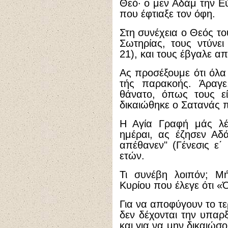
Θεό· ο μεν Αδάμ την Ε
που έφτιαξε τον όφη.
Στη συνέχεια ο Θεός το
Σωτηρίας, τους ντύνει
21), και τους έβγαλε α
Ας προσέξουμε ότι όλα
τής παρακοής. Άραγε
θάνατο, όπως τους εί
δικαιώθηκε ο Σατανάς π
Η Αγία Γραφή μάς λέγ
ημέραι, ας έζησεν Αδά
απέθανεν" (Γένεσις ε
ετών.
Τι συνέβη λοιπόν; Μ
Κυρίου που έλεγε ότι «
Για να αποφύγουν το τε
δεν δέχονται την υπα
και για να μην δικαιώσ