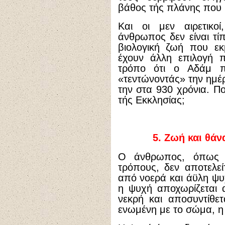
βάθος τής πλάνης που 
Και οι μεν αιρετικο
άνθρωπος δεν είναι τί
βιολογική ζωή που εκ
έχουν άλλη επιλογή 
τρόπο ότι ο Αδάμ π
«τεντώνοντάς» την ημέ
την στα 930 χρόνια. Πο
τής Εκκλησίας;
5.
Ζωή και θάν
Ο άνθρωπος, όπως έ
τρόπους, δεν αποτελε
από νοερά και άϋλη ψυ
η ψυχή αποχωρίζεται 
νεκρή και αποσυντίθε
ενωμένη με το σώμα, η 