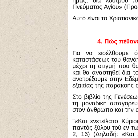
ημάς, δια λουτρού πα
Πνεύματος Αγίου» (Προς
Αυτό είναι το Χριστιανι
4.
Πώς πέθανε 
Για να εισέλθουμε 
καταστάσεως του θανάτ
μέχρι τη στιγμή που θ
και θα αναστηθεί δια τ
ανατρέξουμε στην Εδέ
εξαιτίας της παρακοής 
Στο βιβλίο της Γενέσεω
τη μοναδική απαγορευ
στον άνθρωπο και την 
"«Και ενετείλατο Κύρ
παντός ξύλου τού εν τ
2, 16) (Δηλαδή: «Και