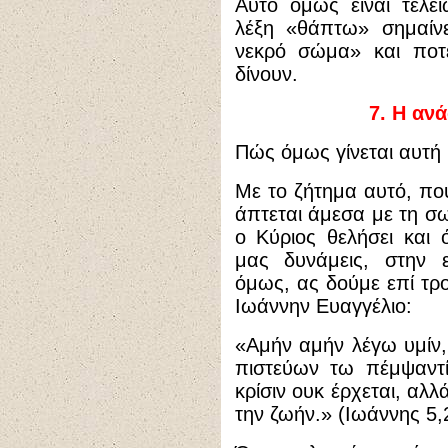
Αυτό όμως είναι τελεί
λέξη «θάπτω» σημαίν
νεκρό σώμα» και ποτέ
δίνουν.
7.
Η ανά
Πώς όμως γίνεται αυτή
Με το ζήτημα αυτό, που
άπτεται άμεσα με τη σ
ο Κύριος θελήσει και 
μας δυνάμεις, στην 
όμως, ας δούμε επί τρο
Ιωάννην Ευαγγέλιο:
«Αμήν αμήν λέγω υμίν,
πιστεύων τω πέμψαντί 
κρίσιν ουκ έρχεται, αλ
την ζωήν.» (Ιωάννης 5,