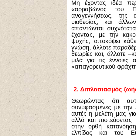
Μη έχοντας ιδέα πε
«αρραβώνος του Πν
αναγεννήσεως, της α
υιοθεσίας, και άλλ
απαντώνται συχνότατα
έχοντας, με την κακο
ψυχής, αποκόψει κάθ
γνώση, άλλοτε παραδέρν
θεωρίες και, άλλοτε –
μιλά για τις έννοιες 
«απαγορευτικού φράχτη
2.
Διπλασιασμός ζωής
Θεωρώντας ότι αυτ
συνυφασμένες με την έ
αυτές η μελέτη μας γι
αλλά και πιστεύοντας τ
στην ορθή κατανόηση 
ελπίδος και του Ε