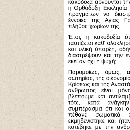
κακόδοξα αρνούνται τη
η Ορθόδοξη Εκκλησία 
πραγμάτων να διαστ
έννοιες της Αγίας Γ
πλήθος χωρίων της.
Έτσι, η κακοδοξία ότ
ταυτίζεται καθ' ολοκλη
και υλική ύπαρξη, οδ
διαστρέψουν και την έν
εκεί αν όχι η ψυχή;
Παρομοίως, όμως, α
σωτηρίας, της οικονομί
Κρίσεως και της Αναστάσ
άνθρωπος είναι μόν
βλέπουμε και αντιλαμ
τότε, κατά ανάγκη
συμπέρασμα ότι και ο
πέθανε σωματικά 
εκμηδενίστηκε και ήτ
κατέβηκε με την ανθ