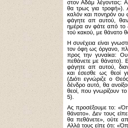
στον Αδάμ λέγοντας: 
θα τρως για τροφή»). 
καλόν και πονηρόν ου 
φάγητε απ αυτού, θαν
ημέρα αν φάτε από το 
τού κακού, με θάνατο θα
Η συνέχεια είναι γνωσ
τον όφη ως όργανο, πλη
προς την γυναίκα: Ου
πεθάνετε με θάνατο). Ε
φάγητε απ αυτού, δια
και έσεσθε ως θεοί γ
(Διότι εγνώριζε ο Θε
δένδρο αυτό, θα ανοίξο
θεοί, που γνωρίζουν το 
5).
Ας προσέξουμε το: «Όπ
θάνατο». Δεν τους είπε
θα πεθάνετε», ούτε α
Αλλά τους είπε ότι: «Ό