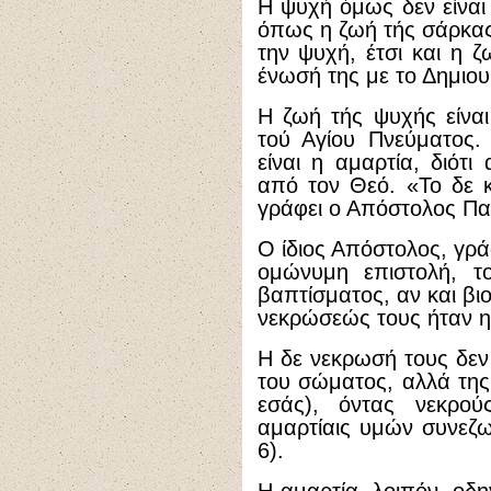
Η ψυχή όμως δεν είναι
όπως η ζωή τής σάρκας
την ψυχή, έτσι και η 
ένωσή της με το Δημιου
Η ζωή τής ψυχής είναι
τού Αγίου Πνεύματος.
είναι η αμαρτία, διότ
από τον Θεό. «Το δε 
γράφει ο Απόστολος Παύ
Ο ίδιος Απόστολος, γρ
ομώνυμη επιστολή, τ
βαπτίσματος, αν και βιο
νεκρώσεώς τους ήταν η
Η δε νεκρωσή τους δεν
του σώματος, αλλά της
εσάς), όντας νεκρού
αμαρτίαις υμών συνεζω
6).