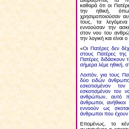
Διαβάζοντας τα πα
καθαρά ότι οι Πατέρ
την ηθική, όπω
χρησιμοποιούσαν αυ
τους, τα λεγόμενα
εννοούσαν την ασκη
στον νου του ανθρώ
την λογική και είναι
«
Οι Πατέρες δεν δέχ
στους Πατέρες της 
Πατέρες διδάσκουν τ
σήμερα λέμε ηθική, σ
Λοιπόν, για τους Π
δύο ειδών άνθρωπο
ε
σκοτισμένον το
ε
σκοτισμένον τον ν
ανθρώπων, αυτό π
άνθρωποι, ανήθικοι
εννοούν ως σκοτα
άνθρωποι που έχουν
Επομένως, το κέν