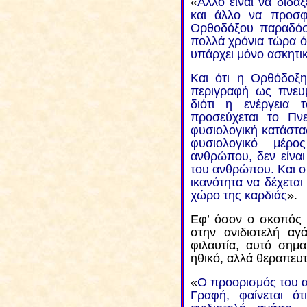
«
Άλλο είναι να διδάξ
και άλλο να προσφέ
Ορθοδόξου παραδόσε
πολλά χρόνια τώρα ό
υπάρχει μόνο ασκητικ
Και ότι η Ορθόδοξη
περιγραφή ως πνευμ
διότι η ενέργεια
προσεύχεται το Πνε
φυσιολογική κατάστα
φυσιολογικό μέρο
ανθρώπου, δεν είνα
του ανθρώπου. Και ο
ικανότητα να δέχετα
χώρο της καρδιάς
».
Εφ’ όσον ο σκοπός 
στην ανιδιοτελή α
φιλαυτία, αυτό σημα
ηθικό, αλλά θεραπευτ
«
Ο προορισμός του 
Γραφή, φαίνεται ό