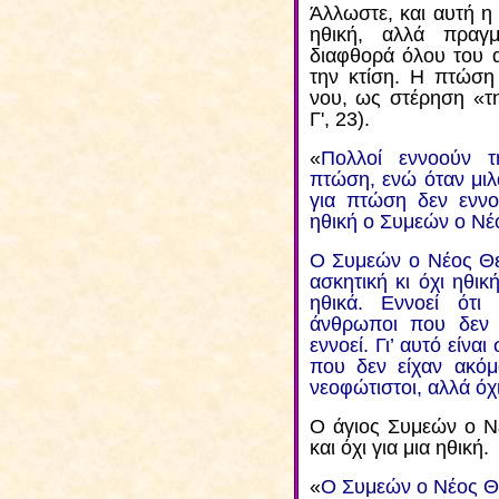
Άλλωστε, και αυτή η
ηθική, αλλά πραγμ
διαφθορά όλου του 
την κτίση. Η πτώση
νου, ως στέρηση «τ
Γ', 23).
«
Πολλοί εννοούν 
πτώση, ενώ όταν μι
για πτώση δεν εννοε
ηθική ο Συμεών ο Νέ
Ο Συμεών ο Νέος Θεο
ασκητική κι όχι ηθικ
ηθικά. Εννοεί ότι
άνθρωποι που δεν 
εννοεί. Γι’ αυτό είνα
που δεν είχαν ακό
νεοφώτιστοι, αλλά όχ
Ο άγιος Συμεών ο Ν
και όχι για μια ηθική.
«
Ο Συμεών ο Νέος Θεο