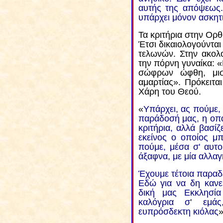
αυτής της απόψεως.
υπάρχει μόνον ασκητ
Τα κριτήρια στην Ορθ
Έτσι δικαιολογούνται
τελωνών. Στην ακολο
την πόρνη γυναίκα: 
σώφρων ώφθη, μισ
αμαρτίας». Πρόκειται
Χάρη του Θεού.
«
Υπάρχει, ας πούμε,
παράδοσ
ή
μας, η οπ
κριτήρια, αλλά βασίζε
εκείνος ο οποίος μπ
πούμε, μέσα σ' αυτο
άξαφνα, με μία αλλαγή
Έχουμε τέτοια παραδ
Εδώ για να δη κανεί
δική μας Εκκλησί
καλόγρια σ' εμάς
ευπρόσδεκτη κιόλας
»