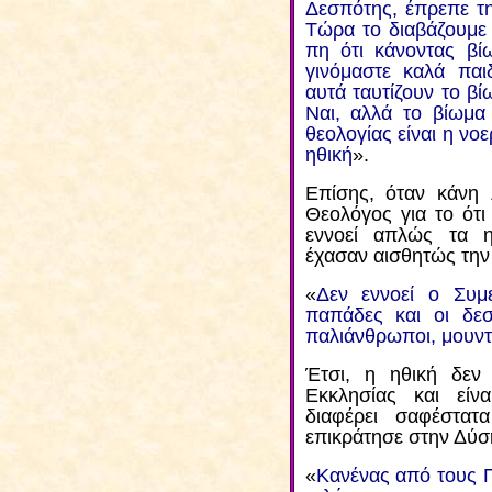
Δεσπότης, έπρεπε τη
Τώρα το διαβάζουμε α
πη ότι κάνοντας βίω
γινόμαστε καλά παι
αυτά ταυτίζουν το βί
Ναι, αλλά το βίωμα 
θεολογίας είναι η νο
ηθική
».
Επίσης, όταν κάνη
Θεολόγος για το ότι 
εννοεί απλώς τα η
έχασαν αισθητώς την
«
Δεν εννοεί ο Συμ
παπάδες και οι δεσ
παλιάνθρωποι, μουντ
Έτσι, η ηθική δεν
Εκκλησίας και είνα
διαφέρει σαφέστατ
επικράτησε στην Δύση
«
Κανένας από τους Π