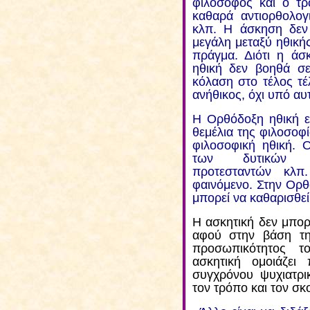
φιλόσοφος και ο τρ
καθαρά αντιορθολογ
κλπ. Η άσκηση δεν 
μεγάλη μεταξύ ηθικής 
πράγμα. Διότι η άσ
ηθική δεν βοηθά σε
κόλαση στο τέλος τέλ
ανήθικος, όχι υπό αυτ
Η Ορθόδοξη ηθική εί
θεμέλια της φιλοσοφί
φιλοσοφική ηθική. 
των δυτικών Χρ
προτεσταντών κλπ
φαινόμενο. Στην Ορθ
μπορεί να καθαρισθεί
Η ασκητική δεν μπορε
αφού στην βάση της
προσωπικότητος 
ασκητική ομοιάζει
συγχρόνου ψυχιατρι
τον τρόπο και τον σκ