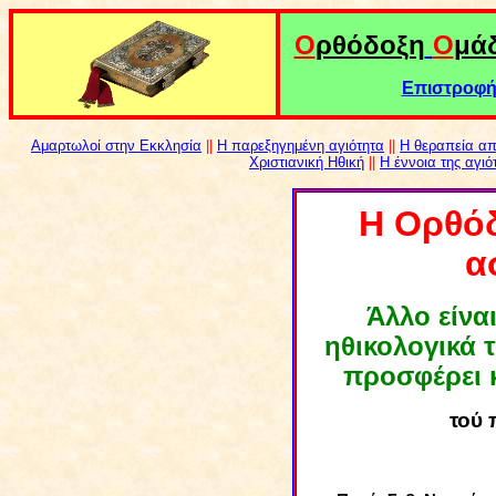
Ο
ρθόδοξη
Ο
μά
Επιστροφή 
Αμαρτωλοί στην Εκκλησία
||
H παρεξηγημένη αγιότητα
||
Η θεραπεία απ
Χριστιανική Ηθική
||
H
έννοια της αγιό
Η Ορθόδ
α
Άλλο είναι
ηθικολογικά 
προσφέρει κ
τού 