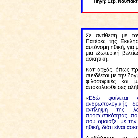
Πηγή: Σεβ. Ναυπάκτ
Σε αντίθεση με τον
Πατέρες της Εκκλησ
αυτόνομη ηθική, για 
μια εξωτερική βελτί
ασκητική.
Κατ' αρχάς, όπως πρ
συνδέεται με την δογ
φιλοσοφικές και μ
αποκαλυφθείσες αλήθ
«
Εδώ φαίνεται 
ανθρωπολογικής δο
αντίληψη της λε
προσωπικότητας που
που ομοιάζει με την
ηθική, διότι είναι ασκ