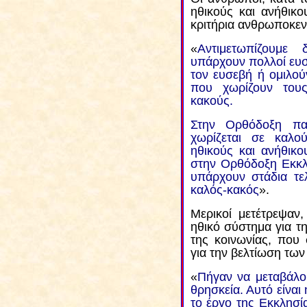
ηθικούς και ανήθικο
κριτήρια ανθρωποκεντ
«
Αντιμετωπίζουμε
υπάρχουν πολλοί ευσ
τον ευσεβή
ή
ομιλούν
που χωρίζουν του
κακούς.
Στην Ορθόδοξη πα
χωρίζεται σε καλ
ηθικούς και ανήθικο
στην Ορθόδοξη Εκκλ
υπάρχουν στάδια τελ
καλός-κακός
».
Μερικοί μετέτρεψαν
ηθικό σύστημα για τ
της κοινωνίας, που 
για την βελτίωση τω
«
Πήγαν να μεταβάλο
θρησκεία. Αυτό είναι
το έργο της Εκκλησία