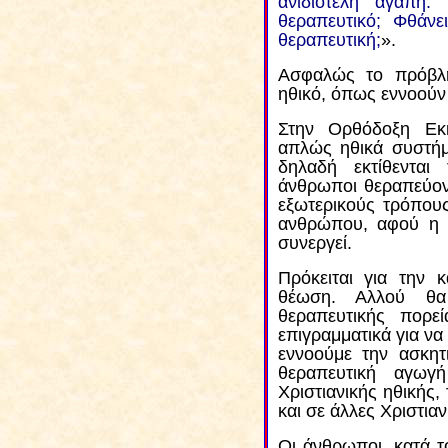
ανιδιοτελή αγάπη
θεραπευτικό; Φθάν
θεραπευτική;
».
Ασφαλώς το πρόβλημ
ηθικό, όπως εννοούν
Στην Ορθόδοξη Εκκ
απλώς ηθικά συστήμ
δηλαδή εκτίθενται
άνθρωποι θεραπεύοντ
εξωτερικούς τρόπους
ανθρώπου, αφού η 
συνεργεί.
Πρόκειται για την 
θέωση. Αλλού θα
θεραπευτικής πορε
επιγραμματικά για να
εννοούμε την ασκητι
θεραπευτική αγωγή
Χριστιανικής ηθικής,
και σε άλλες Χριστιαν
Οι άνθρωποι, κατά τ