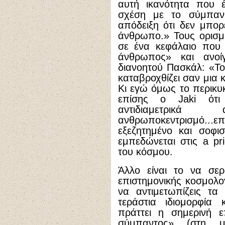
αυτή ικανότητα που 
σχέση με το σύμπαν 
απόδειξη ότι δεν μπορ
άνθρωπο.» Τους ορισμ
σε ένα κεφάλαιο που 
άνθρωπος» και ανοί
διανοητού Πασκάλ: «Το
καταβροχθίζει σαν μια 
Κι εγώ όμως το περικυ
επίσης ο Jaki ότι
αντιδιαμετρι
ανθρωποκεντρισμό...ε
εξεζητημένο και σοφι
εμπεδώνεται στις a pr
του κόσμου.
Άλλο είναι το να σερ
επιστημονικής κοσμολογ
να αντιμετωπίζεις τα
τεράστια ιδιομορφία 
πράττει η σημερινή ε
σύμπαντος» (στη μ