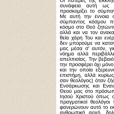
Οι πατέρες της Εκκλη
συνάφεια αυτή ως 
προσκομίζει το σύμπα
Με αυτή την έννοια 
σύμπαντος κόσμου πο
κόσμο στο Θεό ζητώντα
αλλά και να τον ανακαι
θεία χάρη Του και ενέ
δεν μπορούμε να κατα
μας μέσα σ’ αυτόν, γι
νόημα αλλά περιβάλλε
απελπισίας. Την βεβαιό
την προσφέρει όχι μόνο
και την οποία εξερευ
επιστήμη, αλλά κυρίω
σαν θεολόγος) όταν ζή
Ενσάρκωσης και Εναν
Θεού μας στο πρόσωπ
Ιησού Χριστού όπως οι
πραγματικοί θεολόγοι 
φανερώνουν αυτό το εκ
ανθρωπική αρχή, δη