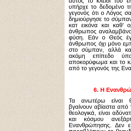
αυτός το κλειδί του ε
υπήρχε το δεδομένο τ
γεγονός ότι ο Λόγος σα
δημιούργησε το σύμπα
κατ εικόνα και καθ’ 
άνθρωπος αναλαμβάνον
φύση. Εάν ο Θεός έγ
άνθρωπος όχι μόνο εμ
στο σύμπαν, αλλά κα
ακόμη επίπεδο ύπα
αποκορύφωμα και το κλ
από το γεγονός της Εν
6.
Η Ενανθρώ
Τα ανωτέρω είναι 
βγαίνουν αβίαστα από 
θεολογικά, είναι αδύν
και κόσμου ανεξά
Ενανθρώπησης. Δεν επ