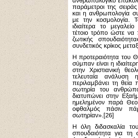
ανθρωπολογικό επακόλ
παράμετροι της σειράς
και η ανθρωπολογία σ
με την κοσμολογία. Τ
ιδιαίτερα το μεγαλεί
τέτοιο τρόπο ώστε να
ζωτικής σπουδαιότητ
συνδετικός κρίκος μετα
Η προτεραιότητα του 
σύμπαν είναι η ιδιαίτε
στην Χριστιανική θεο
τελευταία ανάλυση
περιλαμβάνει τη θεία 
σωτηρία του ανθρώπ
διατυπώνει στην Εξαή
ημελημένον παρά Θεού
οφθαλμός πάσιν πάρ
σωτηρίαν».[26]
Η όλη διδασκαλία του 
σπουδαιότητα για τη 