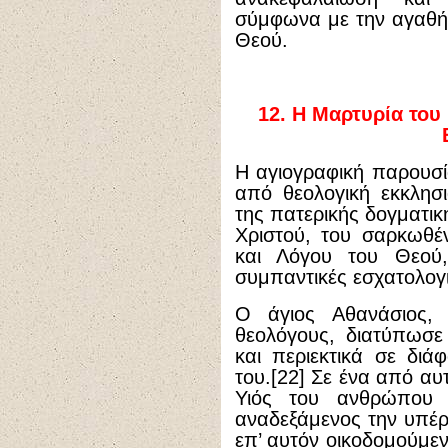
σύμφωνα με την αγαθή,
Θεού.
12.
Η Μαρτυρία του 
Η αγιογραφική παρουσί
από θεολογική εκκλησ
της πατερικής δογματικ
Χριστού, του σαρκωθέ
και Λόγου του Θεού,
συμπαντικές εσχατολογι
Ο άγιος Αθανάσιος, 
θεολόγους, διατύπωσε
και περιεκτικά σε δι
του.[22] Σε ένα από αυ
Υιός του ανθρώπου 
αναδεξάμενος την υπέρ 
επ’ αυτόν οικοδομούμεν