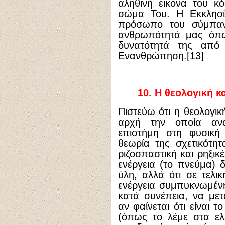
αληθινή εικόνα του κ
σώμα Του. Η Εκκλησία
πρόσωπο του σύμπαν
ανθρωπότητά μας όπω
δυνατότητά της από 
Ενανθρώπηση.[13]
10.
Η θεολογική κ
Πιστεύω ότι η θεολογι
αρχή την οποία αν
επιστήμη στη φυσική
θεωρία της σχετικότητ
ριζοσπαστική και ρηξικ
ενέργεια (το πνεύμα) 
ύλη, αλλά ότι σε τελικ
ενέργεια συμπυκνωμένη
κατά συνέπεια, να μετ
αν φαίνεται ότι είναι 
(όπως το λέμε στα ελ