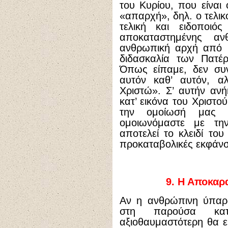
του Κυρίου, που είναι
«απαρχή», δηλ. ο τελι
τελική και ειδοποιό
αποκαταστημένης αν
ανθρωπική αρχή από θ
διδασκαλία των Πατέ
Όπως είπαμε, δεν συν
αυτόν καθ’ αυτόν, 
Χριστώ». Σ’ αυτήν ανή
κατ’ εικόνα του Χριστο
την ομοίωσή μας 
ομοιωνόμαστε με τ
αποτελεί το κλειδί του
προκαταβολικές εκφάνσε
9.
Η Αποκαρα
Αν η ανθρώπινη ύπαρξ
στη παρούσα κατ
αξιοθαυμαστότερη θα ε