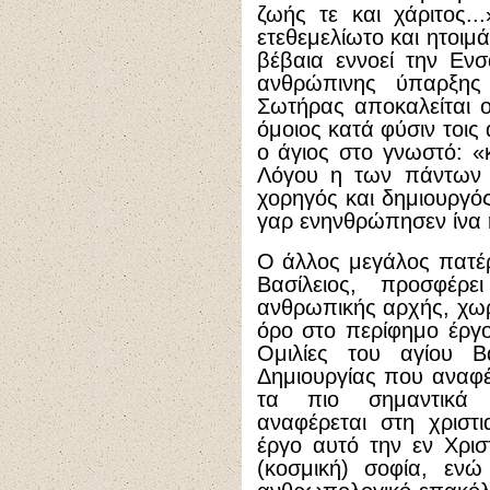
ζωής τε και χάριτος.
ετεθεμελίωτο και ητοιμ
βέβαια εννοεί την Εν
ανθρώπινης ύπαρξης
Σωτήρας αποκαλείται 
όμοιος κατά φύσιν τοις
ο άγιος στο γνωστό: 
Λόγου η των πάντων 
χορηγός και δημιουργό
γαρ ενηνθρώπησεν ίνα 
Ο άλλος μεγάλος πατέ
Βασίλειος, προσφέρε
ανθρωπικής αρχής, χωρ
όρο στο περίφημο έργο
Ομιλίες του αγίου Β
Δημιουργίας που αναφέ
τα πιο σημαντικά 
αναφέρεται στη χριστι
έργο αυτό την εν Χρι
(κοσμική) σοφία, ενώ