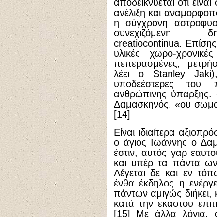
αποδεικνύεται ότι είναι
ανέλιξη και αναμορφοπ
η σύγχρονη αστροφυσι
συνεχιζόμενη δημ
creatiocontinua. Επίσης
υλικές χωρο-χρονικές
πεπερασμένες, μετρήσ
λέει ο Stanley Jaki)
υποδεέστερες του 
ανθρώπινης ύπαρξης. 
Δαμασκηνός, «ου σωματ
[14]
Είναι ιδιαίτερα αξιοπρ
ο άγιος Ιωάννης ο Δα
έστιν, αυτός γαρ εαυτ
και υπέρ τα πάντα ων
Λέγεται δε και εν τόπ
ένθα έκδηλος η ενέργε
πάντων αμιγώς διήκει, 
κατά την εκάστου επιτη
[15] Με άλλα λόγια,