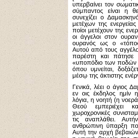
υπερβαίνει τον σωματ
σύμπαντος είναι η θε
συνεχίζει ο Δαμασκην
μετέχων της ενεργείας 
ποίοι μετέχουν της ενερ
οι άγγελοι στον ουρα
ουρανός ως ο «τόπος
Αυτού από τους αγγέλο
παρέστη και πάτησε
«υποπόδιο των ποδών α
όπου υμνείται, δοξάζε
μέσῳ της άκτιστης ενέργ
Γενικά, λέει ο άγιος Δ
εν οις έκδηλος ημίν 
λόγια, η νοητή (η νοερ
Θεού εμπεριέχει κα
χωροχρονικές συνιστα
τις αναπλάθει. Αυτ
ανθρώπινη ύπαρξη πο
Αυτή την αρχή βεβαιώνε