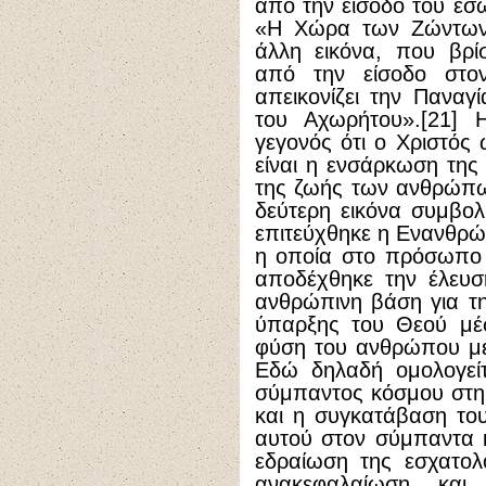
από την είσοδο του εσ
«Η Χώρα των Ζώντων»
άλλη εικόνα, που βρί
από την είσοδο στον
απεικονίζει την Πανα
του Αχωρήτου».[21] 
γεγονός ότι ο Χριστό
είναι η ενσάρκωση της 
της ζωής των ανθρώπω
δεύτερη εικόνα συμβολ
επιτεύχθηκε η Ενανθρώ
η οποία στο πρόσωπο 
αποδέχθηκε την έλευσ
ανθρώπινη βάση για τ
ύπαρξης του Θεού μέσ
φύση του ανθρώπου μέ
Εδώ δηλαδή ομολογείτ
σύμπαντος κόσμου στη
και η συγκατάβαση το
αυτού στον σύμπαντα κ
εδραίωση της εσχατολ
ανακεφαλαίωση και