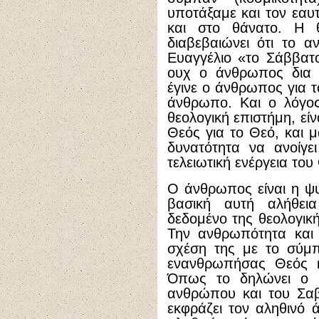
υποτάξαμε και τον εαυ
και στο θάνατο. Η 
διαβεβαιώνει ότι το α
Ευαγγέλιο «το Σάββατ
ουχ ο άνθρωπος δια τ
έγινε ο άνθρωπος για τ
άνθρωπο. Και ο λόγος
θεολογική επιστήμη, εί
Θεός για το Θεό, και μ
δυνατότητα να ανοίγε
τελειωτική ενέργεια του
Ο άνθρωπος είναι η ψυ
βασική αυτή αλήθει
δεδομένο της θεολογικ
Την ανθρωπότητα και
σχέση της με το σύμπ
ενανθρωπήσας Θεός κα
Όπως το δηλώνει ο ί
ανθρώπου και του Σαβ
εκφράζει τον αληθινό 