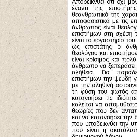
Αποδεικνύει ότι όχι μό
έναντι της επιστήμη
θεανθρωπικό της χαρακ
αποφασιστικά με τις επ
άνθρωπος είναι θεολόγ
επιστήμων στη σχέση 
είναι το εργαστήριο το
ως επιστάτης ο άν
θεολόγου και επιστήμον
είναι κρίσιμος και πολύ
άνθρωπο να ξεπεράσει 
αλήθεια. Για παράδ
επιστήμων την ψευδή γε
με την αληθινή αστρονο
τη φύση του φωτός α
κατανοήσει τις ιδιότ
καλείται να απομυθοπο
θεωρίες που δεν ανταπ
και να κατανοήσει την
που υποδεικνύει την υ
που είναι η ακατάλυτ
δημιουργού Λόγου.