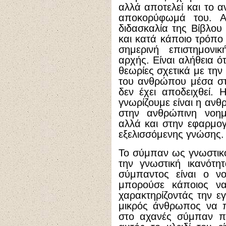
αλλά αποτελεί και το α
αποκορύφωμά του. Α
διδασκαλία της Βίβλου
και κατά κάποιο τρόπο 
σημερινή επιστημονι
αρχής. Είναι αλήθεια ό
θεωρίες σχετικά με τη
του ανθρώπου μέσα στ
δεν έχει αποδειχθεί.
γνωρίζουμε είναι η ανθ
στην ανθρώπινη νοημ
αλλά και στην εφαρμο
εξελισσόμενης γνώσης.
Το σύμπαν ως γνωστικό 
την γνωστική ικανότ
σύμπαντος είναι ο ν
μπορούσε κάποιος να
χαρακτηρίζοντάς την εγ
μικρός άνθρωπος να π
στο αχανές σύμπαν πο