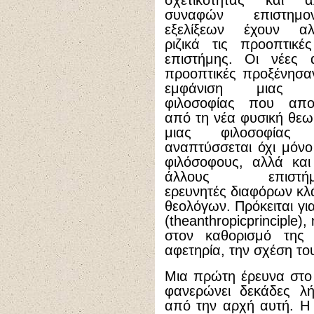
σχετικότητας και ά
συναφών επιστημον
εξελίξεων έχουν αλλ
ριζικά τις προοπτικέ
επιστήμης. Οι νέες 
προοπτικές προξένησα
εμφάνιση μιας 
φιλοσοφίας που απορ
από τη νέα φυσική θεω
μιας φιλοσοφίας
αναπτύσσεται όχι μόν
φιλόσοφους, αλλά κα
άλλους επιστήμ
ερευνητές διαφόρων κ
θεολόγων. Πρόκειται γ
(theanthropicprinciple
στον καθορισμό της 
αφετηρία, την σχέση τ
Μια πρώτη έρευνα στο
φανερώνει δεκάδες λ
από την αρχή αυτή. Η 