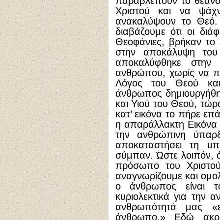
παραβλέπουν το θεανδ
Χριστού και να ψά
ανακαλύψουν το Θεό.
διαβάζουμε ότι οι διά
Θεοφάνιες, βρήκαν το 
στην αποκάλυψη του
αποκαλύφθηκε στην
ανθρώπου, χωρίς να πα
Λόγος του Θεού κα
άνθρωπος δημιουργήθηκ
και Υιού του Θεού, τώ
κατ’ εικόνα το πήρε επ
η απαράλλακτη Εικόνα 
την ανθρώπινη ύπαρξ
αποκαταστήσει τη υ
σύμπαν. Ώστε λοιπόν, 
πρόσωπο του Χριστού,
αναγνωρίζουμε και ομολ
ο άνθρωπος είναι τ
κυριολεκτικά για την 
ανθρωπότητά μας «
άνθρωπο.» Εδώ ακρι