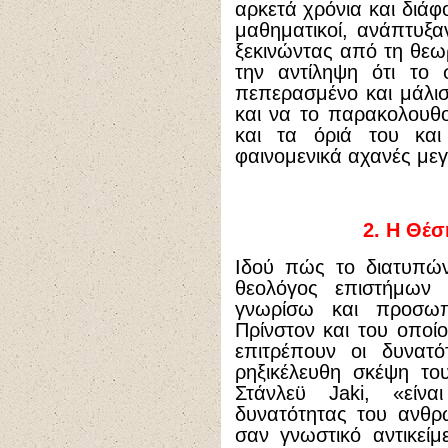
αρκετά χρόνια και διάφ
μαθηματικοί, ανάπτυξα
ξεκινώντας από τη θεωρ
την αντίληψη ότι το 
πεπερασμένο και μάλι
και να το παρακολουθ
και τα όριά του και
φαινομενικά αχανές μεγ
2.
Η Θέση
Ιδού πώς το διατυπών
θεολόγος επιστήμων
γνωρίσω και προσωπ
Πρίνστον και του οπο
επιτρέπουν οι δυνατ
ρηξικέλευθη σκέψη το
Στάνλεϋ Jaki, «είνα
δυνατότητας του ανθρ
σαν γνωστικό αντικείμ