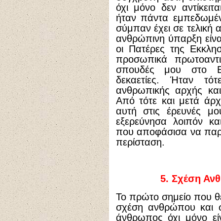
όχι μόνο δεν αντίκει
ήταν πάντα εμπεδωμέν
σύμπαν έχει σε τελική
ανθρώπινη ύπαρξη είνα
οι Πατέρες της Εκκλη
προσωπικά πρωτοαντι
σπουδές μου στο Ε
δεκαετίες. Ήταν τ
ανθρωπικής αρχής κα
Από τότε και μετά άρ
αυτή στις έρευνές μο
εξερεύνησα λοιπόν κα
που αποφάσισα να παρ
περίσταση.
5.
Σχέση Ανθ
Το πρώτο σημείο που θέ
σχέση ανθρώπου και σ
άνθρωπος όχι μόνο εί