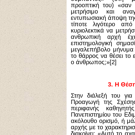
προοπτική του) «σαν 
μετρήσιμο και ανα
εντυπωσιακή άποψη της
τίποτε λιγότερο απ
κυριολεκτικά να μετρήσ
ανθρωπική αρχή έχ
επιστημολογική σημασ
μεγαλεπήβολο μήνυμα 
το θάρρος να θέσει το 
ο άνθρωπος;»[2]
3.
Η Θέση 
Στην διάλεξή του για
Προαγωγή της Σχέσης
περιφανής καθηγητ
Πανεπιστημίου του Εδι
ακόλουθο ορισμό, ή μά
αρχής με το χαρακτηρισ
διακρίνει: «Αυτό το αχ