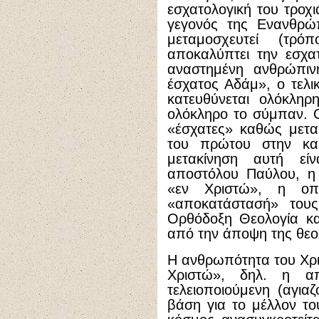
εσχατολογική του τροχι
γεγονός της Ενανθρώπ
μεταμοσχευτεί (τρ
αποκαλύπτει την εσχατ
αναστημένη ανθρώπιν
έσχατος Αδάμ», ο τελ
κατευθύνεται ολόκληρ
ολόκληρο το σύμπαν. Ο
«έσχατες» καθώς μετα
του πρώτου στην κα
μετακίνηση αυτή εί
αποστόλου Παύλου, η
«εν Χριστώ», η οπ
«αποκατάστασή» τους.
Ορθόδοξη Θεολογία κα
από την άποψη της θεο
Η ανθρωπότητα του Χρι
Χριστώ», δηλ. η απ
τελειοποιούμενη (αγια
βάση για το μέλλον το