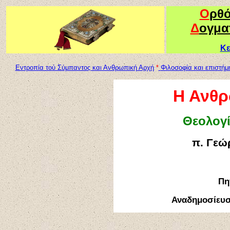
Ο
ρθ
Δ
ογμα
Κε
Εντροπία τού Σύμπαντος και Ανθρωπική Αρχή
*
Φιλοσοφία και επιστήμ
Η Ανθρ
Θεολογί
π. Γεώ
Πη
Αναδημοσίευ