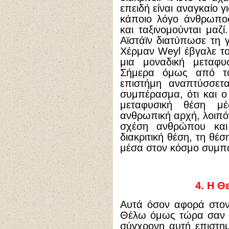
επειδή είναι αναγκαίο 
κάποιο λόγο άνθρωπος
και ταξινομούνται μαζ
Αϊστάϊν διατύπωσε τη γ
Χέρμαν Weyl έβγαλε το
μια μοναδική μεταφ
Σήμερα όμως από τ
επιστήμη αναπτύσσετα
συμπέρασμα, ότι και ο
μεταφυσική θέση μ
ανθρωπική αρχή, λοιπόν
σχέση ανθρώπου και 
διακριτική θέση, τη θέ
μέσα στον κόσμο συμπα
4.
Η Θε
Αυτά όσον αφορά στον
Θέλω όμως τώρα σαν θ
σύγχρονη αυτή επιστημ