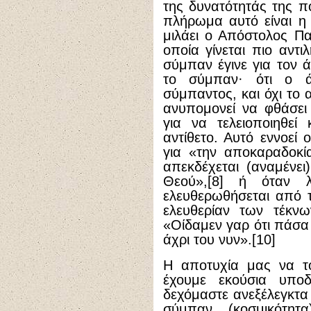
της δυνατότητάς της π
πλήρωμα αυτό είναι η
μιλάει ο Απόστολος Π
οποία γίνεται πιο αντι
σύμπαν έγινε για τον 
το σύμπαν· ότι ο ά
σύμπαντος, και όχι το 
ανυπομονεί να φθάσε
για να τελειοποιηθεί 
αντίθετο. Αυτό εννοεί
για «την αποκαραδοκί
απεκδέχεται (αναμένε
Θεού»,[8] ή όταν λ
ελευθερωθήσεται από τ
ελευθερίαν των τέκνω
«Οίδαμεν γαρ ότι πάσα 
άχρι του νυν».[10]
Η αποτυχία μας να το
έχουμε εκούσια υπο
δεχόμαστε ανεξέλεγκτα 
σύμπαν (κοσμικότητ