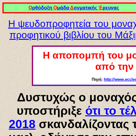
Ο
ρθόδοξη
Ο
μάδα
Δ
ογματικής
Έ
ρευνας
Η ψευδοπροφητεία του μονα
προφητικού βιβλίου του Μάξ
Η αποπομπή του μ
από την 
Πηγή:
http://www.eccle
Δυστυχώς ο μοναχός
υποστήριξε
ότι το τέ
2018
σκανδαλίζοντας 