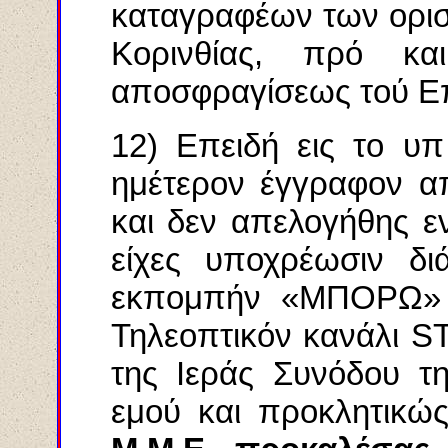
καταγραφέων των ορισ
Κορινθίας, πρό κα
αποσφραγίσεως τού Επ
12) Επειδή εις το υπ
ημέτερον έγγραφον απ
και δεν απελογήθης ε
είχες υποχρέωσιν δι
εκπομπήν «ΜΠΟΡΩ» τ
Τηλεοπτικόν κανάλι 
της Ιεράς Συνόδου τ
εμού και προκλητικ