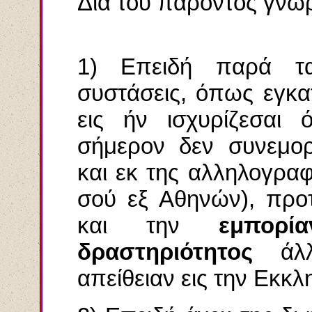
Διά τού παρόντος γνωρ
1) Επειδή παρά τα
συστάσεις, όπως εγκατ
εις ήν ισχυρίζεσαι 
σήμερον δεν συνεμορ
και εκ της αλληλογραφ
σού εξ Αθηνών), προτ
και την
εμπορί
δραστηριότητος
άλλά
απείθειαν εις την Εκκλ