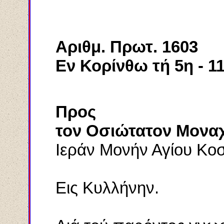
Αριθμ. Πρωτ. 1603
Εν Κορίνθω τή 5η - 11
Πρ
o
ς
τον Οσιώτατον Μοναχ
Ιεράν Μονήν Αγίου Κο
Εις Κυλλήνην.