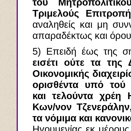
τού Μητροπολιτικ
Tριμελούς Επιτρο
αναληθείς και μη συν
απαραδέκτως και όρους
5) Επειδή έως της 
εισέτι ούτε τα της 
Οικονομικής διαχειρί
ορισθέντα υπό τού 
και τελούντα χρέη 
Κων/νον Τζενεράλην
τα νόμιμα και κανονι
Ηγουμενίας εκ μέρους 