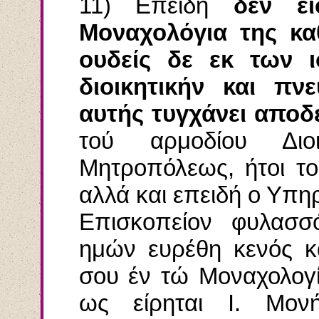
11) Επειδή
δεν εί
Μοναχολόγια της κα
ουδείς δε εκ των 
διοικητικήν και πν
αυτής τυγχάνει αποδ
τού αρμοδίου Διο
Μητροπόλεως, ήτοι το
αλλά και επειδή ο Υπη
Επισκοπείον φυλασσ
ημών ευρέθη κενός κ
σου έν τώ Μοναχολογί
ως είρηται Ι. Μο