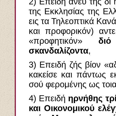
2) Επειδή άνευ της δι
της Εκκλησίας της Ελ
εις τα Τηλεοπτικά Καν
και προφορικόν) αντεκ
«προφητικόν»
δι
σκανδαλίζοντα
,
3) Επειδή ζής βίον «
κακείσε και πάντως ε
σού φερομένης ως τοια
4) Επειδή
ηρνήθης τρί
και Οικονομικού ελέ