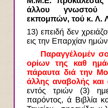
Μ.Μ.Ε. προκαλέσας 
άλλου γνωστού 
εκπομπών, τού κ. Λ.
13) επειδή δεν χρειάζ
εις την Επαρχίαν ημών
Παραγγέλομέν σ
ορίων της καθ ημά
πάραυτα διά την Μο
άλλης αναβολής και 
εντός τριών (3) η
παρόντος, ά Βιβλία κα