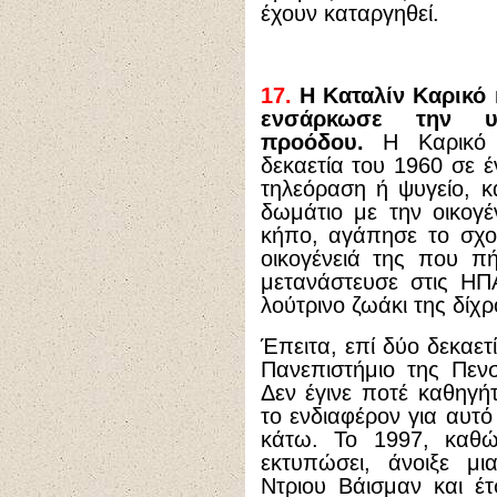
έχουν καταργηθεί.
17.
Η Καταλίν Καρικό 
ενσάρκωσε την υ
προόδου.
Η Καρικό 
δεκαετία του 1960 σε έ
τηλεόραση ή ψυγείο, κ
δωμάτιο με την οικογ
κήπο, αγάπησε το σχο
οικογένειά της που π
μετανάστευσε στις ΗΠ
λούτρινο ζωάκι της δίχρ
Έπειτα, επί δύο δεκαετ
Πανεπιστήμιο της Πεν
Δεν έγινε ποτέ καθηγή
το ενδιαφέρον για αυτό
κάτω. Το 1997, καθώ
εκτυπώσει, άνοιξε μ
Ντριου Βάισμαν και έτ