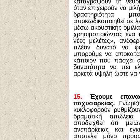
καταγράψουν τη νευρι
όταν επιχειρούν να μιλ
δραστηριότητα μ
αποκωδικοποιηθεί σε λέ
μέσω ακουστικής ομιλία
χρησιμοποιώντας ένα κ
νέες μελέτες», ανέφερ
πλέον δυνατό να φ
μπορούμε να αποκατα
κάποιον που πάσχει α
δυνατότητα να πει ελ
αρκετά υψηλή ώστε να γ
15.
Έχουμε επανασ
παχυσαρκίας.
Γνωρίζα
κυκλοφορούν ρυθμίζου
δραματική απώλεια
αποδειχθεί ότι μει
ανεπάρκειας και εγ
αποτελεί μόνο προσ