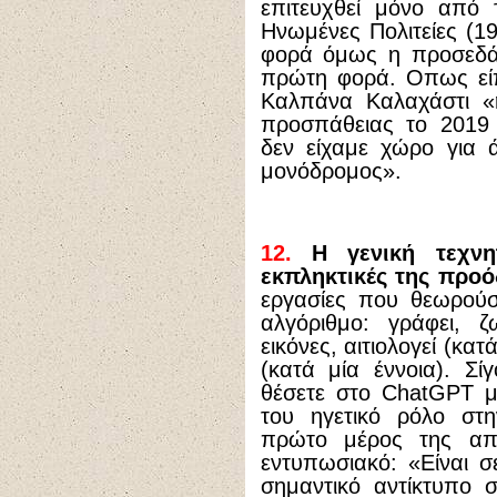
επιτευχθεί μόνο από 
Ηνωμένες Πολιτείες (19
φορά όμως η προσεδάφ
πρώτη φορά. Οπως είπ
Καλπάνα Καλαχάστι «
προσπάθειας το 2019
δεν είχαμε χώρο για 
μονόδρομος».
12.
Η γενική τεχνητ
εκπληκτικές της προό
εργασίες που θεωρούσ
αλγόριθμο: γράφει, ζ
εικόνες, αιτιολογεί (κατ
(κατά μία έννοια). Σί
θέσετε στο ChatGPT μ
του ηγετικό ρόλο στη
πρώτο μέρος της απά
εντυπωσιακό: «Είναι σε
σημαντικό αντίκτυπο 