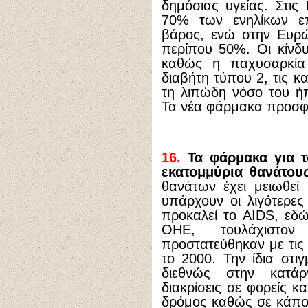
δημόσιας υγείας. Στις
70% των ενηλίκων επ
βάρος, ενώ στην Ευρώ
περίπου 50%. Οι κίνδυν
καθώς η παχυσαρκία π
διαβήτη τύπου 2, τις κ
τη λιπώδη νόσο του ήπ
Τα νέα φάρμακα προσφ
16.
Τα φάρμακα για τ
εκατομμύρια θανάτου
θανάτων έχει μειωθεί 
υπάρχουν οι λιγότερες
προκαλεί το AIDS, εδώ
ΟΗΕ, τουλάχιστον
προστατεύθηκαν με τις 
το 2000. Την ίδια στ
διεθνώς στην κατά
διακρίσεις σε φορείς κ
δρόμος καθώς σε κάποιε