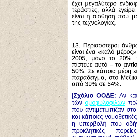
έχει μεγαλύτερο ενδιαφ
τεράστιες, αλλά εγείρε
είναι η αίσθηση που μο
της τεχνολογίας.
13. Περισσότεροι άνθρ
είναι ένα «καλό μέρος»
2005, μόνο το 20% 
πίστευε αυτό – το αντί
50%. Σε κάποια μέρη ε
παράδειγμα, στο Μεξικ
από 39% σε 64%.
[
Σχόλιο ΟΟΔΕ:
Αν και
τών
ομοφυλοφίλων
πολ
που αντιμετώπιζαν στο
και κάποιες νομοθετικέ
η υπερβολή που οδή
προκλητικές πορεί