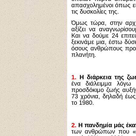
απασχολημένοι όπως εί
τις δυσκολίες της.
Όμως τώρα, στην αρχή
αξίζει να αναγνωρίσο
Και να δούμε 24 επιτε
ξεκινάμε μια, έστω δύ
όσους ανθρώπους προη
πλανήτη.
1.
Η διάρκεια της ζω
ένα διάλειμμα λόγω 
προσδόκιμο ζωής αυξήθ
73 χρόνια, δηλαδή έως
το 1980.
2.
Η πανδημία μάς έκαν
των ανθρώπων που «β