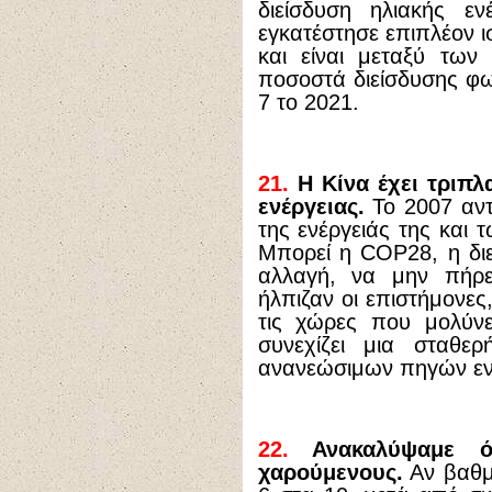
διείσδυση ηλιακής ε
εγκατέστησε επιπλέον ι
και είναι μεταξύ τω
ποσοστά διείσδυσης φ
7 το 2021.
21.
Η Κίνα έχει τριπλ
ενέργειας.
Το 2007 αν
της ενέργειάς της και 
Μπορεί η COP28, η διε
αλλαγή, να μην πήρε
ήλπιζαν οι επιστήμονες
τις χώρες που μολύνε
συνεχίζει μια σταθε
ανανεώσιμων πηγών εν
22.
Ανακαλύψαμε ότ
χαρούμενους.
Αν βαθμ