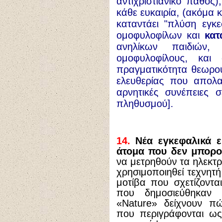
αντιχριστιανικό πάθος
κάθε ευκαιρία, (ακόμα 
καταντάει "πλύση εγκε
ομοφυλοφίλων και
κατ
ανηλίκων παιδιών,
ομοφυλοφίλους, και
πραγματικότητα θεωρού
ελευθερίας που απολ
αρνητικές συνέπειες 
πληθυσμού].
14.
Νέα εγκεφαλικά 
άτομα που δεν μπορο
να μετρηθούν τα ηλεκτρ
χρησιμοποιηθεί τεχνητή
μοτίβα που σχετίζοντ
που δημοσιεύθηκαν 
«Nature» δείχνουν πώ
που περιγράφονται ως