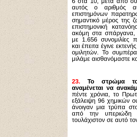
6 στα 10, μετά από συ
αυτός ο αριθμός α
επιστημόνων παρατηρώ
σημαντικό μέρος της ζ
επιστημονική κατανόη
ακόμη στα σπάργανα, 
με 1.656 συνομιλίες 
και έπειτα έγινε εκτεν
ομιλητών. Το συμπέρα
μιλάμε αισθανόμαστε κ
23.
Το στρώμα του
αναμένεται να ανακά
πέντε χρόνια, το Πρω
εξάλειψη 96 χημικών ο
άνοιγαν μια τρύπα στ
από την υπεριώδη α
τουλάχιστον σε αυτό τον