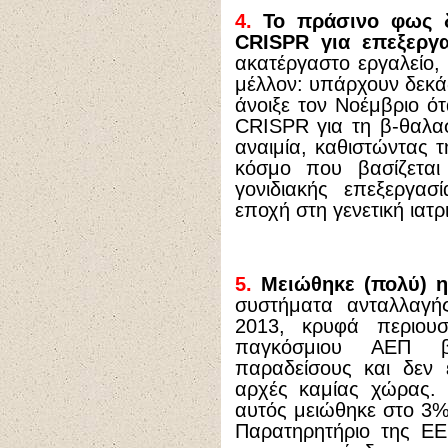
4.
Το πράσινο φως δ
CRISPR για επεξεργ
ακατέργαστο εργαλείο
μέλλον: υπάρχουν δεκάδ
άνοιξε τον Νοέμβριο ότ
CRISPR για τη β-θαλασ
αναιμία, καθιστώντας 
κόσμο που βασίζεται 
γονιδιακής επεξεργασ
εποχή στη γενετική ιατρ
5.
Μειώθηκε (πολύ) η
συστήματα ανταλλαγή
2013, κρυφά περιουσ
παγκόσμιου ΑΕΠ βρ
παραδείσους και δεν 
αρχές καμίας χώρας. 
αυτός μειώθηκε στο 3
Παρατηρητήριο της ΕΕ