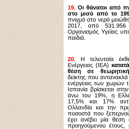
19.
Οι θάνατοι από πν
στο μισό από το 199
πνιγμό στο νερό μειώθ
2017, από 531.956
Οργανισμός Υγείας υπολ
παιδιά.
20.
Η τελευταία έκθ
Ενέργειας (IEA)
κατατ
θέση σε θεωρητική
δείκτης που αντανακλά
ενέργειας των χωρών τ
Ισπανία βρίσκεται στη
άνω του 19%, η Ελλά
17,5% και 17% αντί
Ολλανδία και την πρ
ποσοστά που ξεπερνού
έχει ανέβει μία θέση
προηγούμενου έτους, 