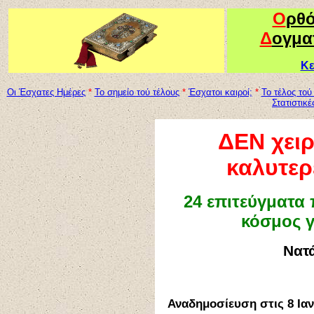
Ο
ρθ
Δ
ογμα
Κε
Οι Έσχατες Ημέρες
*
To σημείο τού τέλους
*
Έσχατοι καιροί;
*
Το τέλος τού
Στατιστικέ
ΔΕΝ χειρ
καλυτερ
24 επιτεύγματα 
κόσμος γ
Νατ
Αναδημοσίευση στις 8 Ια