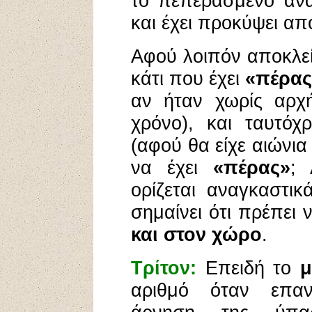
το πεπερασμένο ανα
και έχει προκύψει απ
Αφού λοιπόν αποκλεί
κάτι που έχει
«πέρας
αν ήταν χωρίς αρχ
χρόνο), και ταυτόχ
(αφού θα είχε αιώνι
να έχει
«πέρας»
; 
ορίζεται αναγκαστι
σημαίνει ότι πρέπει 
και στον χώρο
.
Τρίτον:
Επειδή το
μ
αριθμό όταν επαν