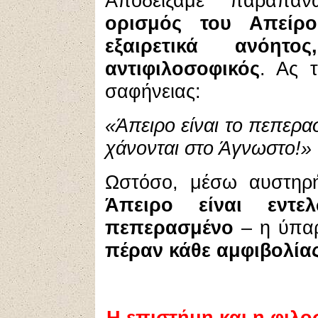
Αποδείξαμε παραπ
ορισμός του Απείρο
εξαιρετικά ανόητο
αντιφιλοσοφικός
. Ας 
σαφήνειας:
«Άπειρο είναι το πεπερα
χάνονται στο Άγνωστο!»
Ωστόσο, μέσω αυστηρή
Άπειρο είναι εντε
πεπερασμένο
– η ύπαρ
πέραν κάθε αμφιβολία
Η επιστήμη και η φιλο