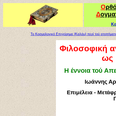
Ο
ρθ
Δ
ογμα
Κε
Το Κοσμολογικό Επιχείρημα (Καλάμ) περί τού ατοπήμα
Φιλοσοφική α
ως 
Η έννοια τού Απ
Ιωάννης Αρν
Επιμέλεια - Μετάφ