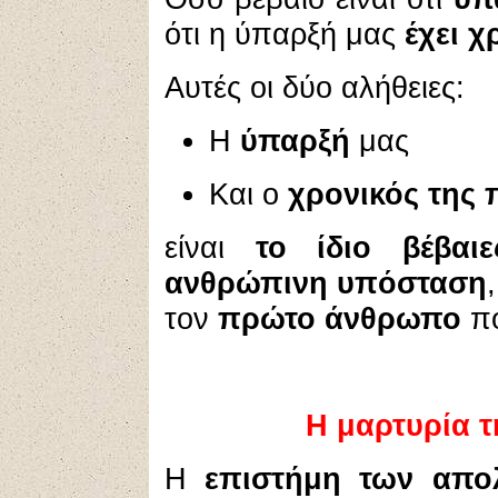
ότι η ύπαρξή μας
έχει χ
Αυτές οι δύο αλήθειες:
Η
ύπαρξή
μας
Και ο
χρονικός της 
είναι
το ίδιο βέβαιε
ανθρώπινη υπόσταση
τον
πρώτο άνθρωπο
πο
Η μαρτυρία τ
Η
επιστήμη των απο