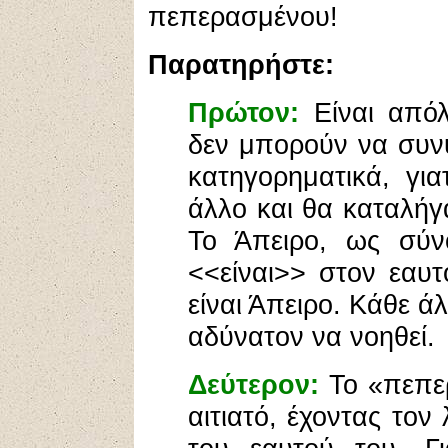
πεπερασμένου!
Παρατηρήστε:
Πρώτον:
Είναι απόλ
δεν μπορούν να συν
κατηγορηματικά, γι
άλλο και θα καταλήγ
Το Άπειρο, ως σύνο
<<είναι>> στον εαυτ
είναι Άπειρο. Κάθε ά
αδύνατον να νοηθεί.
Δεύτερον:
Το «πεπερ
αιτιατό, έχοντας τον