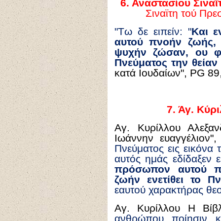
6.
Αναστασίου Σιναΐ
Σιναϊτη τού Πρε
"Τω δε ειπείν: "
Και ε
αυτού πνοήν ζωής, 
ψυχήν ζώσαν, ου φα
Πνεύματος την θείαν
κατά Ιουδαίων", PG 89
7.
Άγ. Κύρι
Αγ. Κυρίλλου Αλεξαν
Ιωάννην ευαγγέλιον"
Πνεύματος εις εικόνα 
αυτός ημάς εδίδαξεν ε
πρόσωπον αυτού π
ζωήν ενετίθει το Π
εαυτού χαρακτήρας θε
Αγ. Κυρίλλου Η Βί
ανθρώπου ποίησιν κ