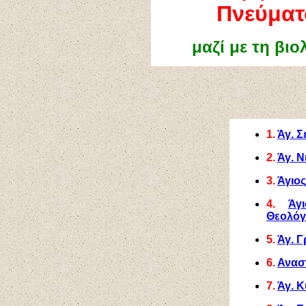
Πνεύματ
μαζί με τη βι
1.
Άγ. 
2.
Άγ. Ν
3.
Άγιος
4.
Άγ
Θεολόγ
5.
Άγ. 
6.
Αναστ
7.
Άγ. Κ