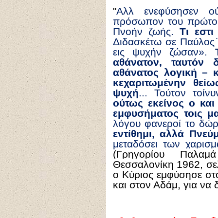
"
Αλλ ενεφύσησεν ο
πρόσωπον του πρώτου
Πνοήν ζωής.
Τι εστ
Διδασκέτω σε Παύλος
εις ψυχήν ζώσαν».
αθάνατον, ταυτόν 
αθάνατος λογική – κ
κεχαριτωμένην θείως
ψυχή
... Τούτον τοί
ούτ
ω
ς εκείνος ο κα
εμφυσήματος τοις μ
λόγου φανεροί το δ
εντίθημι, αλλά Πνεύ
μεταδόσει των χαρισμ
(
Γρηγορίου Παλαμά
Θεσσαλονίκη 1962, σε
ο Κύριος εμφύσησε στ
και στον Αδάμ, για να δε