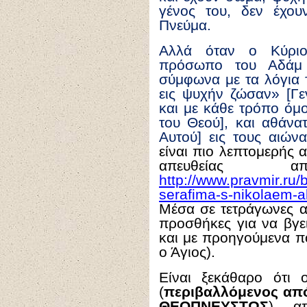
γένος του, δεν έχο
Πνεύμα.
Αλλά όταν ο Κύριο
πρόσωπο του Αδάμ 
σύμφωνα με τα λόγια 
εις ψυχήν ζώσαν» [Γε
και με κάθε τρόπο όμο
του Θεού], και αθάνα
Αυτού] εις τους αιών
είναι πιο λεπτομερής α
απευθείας
http://www.pravmir.ru
serafima-s-nikolaem-
Μέσα σε τετράγωνες αγ
προσθήκες για να βγε
και με προηγούμενα πο
ο Άγιος).
Είναι ξεκάθαρο ότι
(
περιβαλλόμενος από
ΘΕΟΠΝΕΥΣΤΩΣ
), α