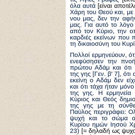
όλα αυτά
[είναι αποτέλ
Χάρη του Θεού και, με
νου μας, δεν την αφή
μας. Για αυτό το λόγ
από τον Κύριο, την ο
καρδιές εκείνων που 
τη δικαιοσύνη του Κυρί
Πολλοί ερμηνεύουν, ότ
ενεφύσησεν την πνο
πρώτου Αδάμ και ότι
της γης [Γεν. β' 7], ότι
εκείνη ο Αδάμ δεν εί
και ότι τάχα ήταν μό
της γης. Η ερμηνεία 
Κύριος και Θεός δημι
της γης με τη σύν
Παύλος περιγράφει: Ο
ψυχή και το σώμα α
Κυρίου ημών Ιησού Χρ
23)
[= δηλαδή ως ψυχο