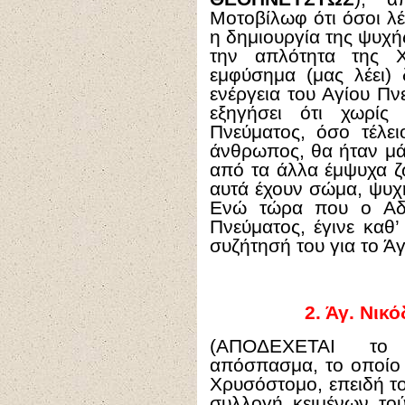
Μοτοβίλωφ ότι όσοι λέ
η δημιουργία της ψυχή
την απλότητα της Χρ
εμφύσημα (μας λέει) 
ενέργεια του Αγίου Π
εξηγήσει ότι χωρίς
Πνεύματος, όσο τέλει
άνθρωπος, θα ήταν μάτα
από τα άλλα έμψυχα ζ
αυτά έχουν σώμα, ψυχ
Ενώ τώρα που ο Αδά
Πνεύματος, έγινε καθ’
συζήτησή του για το Ά
2.
Άγ. Νικό
(ΑΠΟΔΕΧΕΤΑΙ το 
απόσπασμα, το οποίο 
Χρυσόστομο, επειδή το
συλλογή κειμένων τού