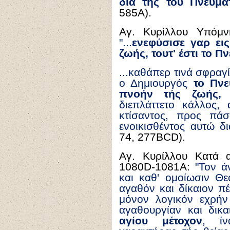
δια τής τού Πνεύμα
585A).
Αγ. Κυρίλλου Υπόμν
"...
ενεφύσισε γαρ ε
ζωής, τουτ' έστι το Π
...καθάπερ τινά σφραγ
ο Δημιουργός
το Πνε
πνοήν τής ζωής,
δ
διεπλάττετο κάλλος, 
κτίσαντος, προς πάσ
ενοικισθέντος αυτώ δ
74, 277ΒCD).
Αγ. Κυρίλλου Κατά 
1080D-1081A:
"Τον ά
και καθ' ομοίωσιν Θε
αγαθόν και δίκαιον πέ
μόνον λογικόν εχρήν 
αγαθουργίαν και δικ
αγίου μέτοχον
, ίν