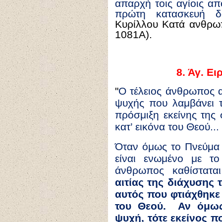
απαρχή τοις αγίοις απ
πρώτη κατασκευή δ
Κυρίλλου Κατά ανθρω
1081A).
8.
Άγ. Ει
"
Ο τέλειος άνθρωπος α
ψυχής που λαμβάνει τ
πρόσμιξη εκείνης της
κατ’ εικόνα του Θεού...
Όταν όμως το
Π
νεύμα
είναι ενωμένο με το
άνθρωπος καθίστατα
αιτίας της διάχυσης 
αυτός που φτιάχθηκε 
του Θεού. Αν όμως
ψυχή, τότε εκείνος πο