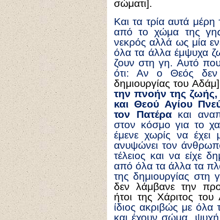
σώματι].
Και τα τρία αυτά μέρ
από το χώμα της γη
νεκρός αλλά ως μία ε
όλα τα άλλα έμψυχα ζ
ζουν στη γη. Αυτό που
ότι: Αν ο Θεός δεν
δημιουργίας του Αδάμ
την πνοήν της ζωής,
και Θεού Αγίου Πνε
τον Πατέρα
και αναπα
στον κόσμο για το χα
έμενε χωρίς να έχει
ανυψώνει τον άνθρωπο
τέλειος και να είχε δ
από όλα τα άλλα τα πλ
της δημιουργίας στη 
δεν λάμβανε την πρ
ήτοι της Χάριτος του
ίδιος ακριβώς με όλα
και έχουν σώμα, ψυχή