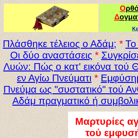
Ο
ρθ
Δ
ογμα
Κε
Πλάσθηκε τέλειος ο Αδάμ;
*
Το
Οι δύο αναστάσεις
*
Συγκρίσε
Λυών: Πώς ο κατ' εικόνα τού 
εν Αγίω Πνεύματι
*
Εμφύσημ
Πνεύμα ως "συστατικό" τού 
Αδάμ πραγματικό ή συμβολι
Μαρτυρίες αγ
τού εμφυσή