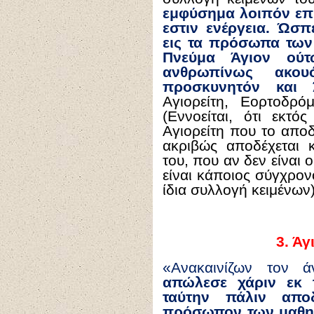
εμφύσημα λοιπόν επί
εστιν ενέργεια. Ώσ
εις τα πρόσωπα των
Πνεύμα Άγιον ού
ανθρωπίνως ακου
προσκυνητόν και 
Αγιορείτη, Εορτοδρό
(Εννοείται, ότι εκτ
Αγιορείτη που το αποδ
ακριβώς αποδέχεται 
του, που αν δεν είναι
είναι κάποιος σύγχρον
ίδια συλλογή κειμένων)
3.
Άγι
«Ανακαινίζων τον 
απώλεσε χάριν εκ 
ταύτην πάλιν απο
πρόσωπον των μαθητ