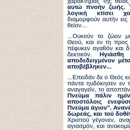
χαρακτήρας τής θεία
αυτώ πνοήν ζωής. Τ
λογική κτίσει χο
διαμορφούν αυτήν εις ε
θείον...
...Ουκούν το ζώον 
Θεού, και εν τη προς
πέφυκεν αγαθόν και δί
δεκτικόν.
Ηγιάσθη
αποδεδειγμένον μέτο
αποβέβληκεν...
...Επειδάν δε ο Θεός 
πάντα ηυδόκησεν εν τ
αναγαγείν, το αποπτά
Πνεύμα πάλιν ημίν
αποστόλοις ενεφύσ
Πνεύμα άγιον". Ανανέ
δωρεάς, και τού δοθ
Χριστού γέγονεν, αν
αγιασμόν, και ανακομ