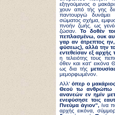
εξηγούμενος ο μακάρ
χουν από τής γης διι
παντουργώ δυνάμει
σώματος σχήμα, εμφυσ
πνοήν ζωής. ως γενέ
ζώσαν.
Το δοθέν το
πεπλασμένω, ουκ αυτ
γαρ αν άτρεπτος ην
φύσεως), αλλά την τ
εντεθείσαν εξ αρχής
η τελειότης τους πεπ
όθεν και κατ' εικόνα 
ως δια τής
μετουσία
μεμορφωμένον.
Αλλ'
όπερ ο μακάριο
Θεού τω ανθρώπω δι
ανανεών εν ημίν με
ενεφύσησε τοις εαυ
Πνεύμα άγιον",
ίνα π
αρχής εικόνα, σύμμο