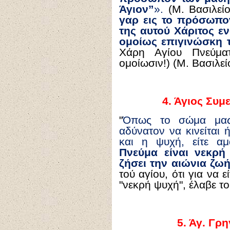
Άγιον”
».
(Μ. Βασιλεί
γαρ εις το πρόσωπον
της αυτού Χάριτος ε
ομοίως επιγινώσκη 
Χάρη Αγίου Πνεύματ
ομοίωσιν!) (Μ. Βασιλε
4.
Άγιος Συμε
"
Όπως το σώμα μας, 
αδύνατον να κινείται 
και η ψυχή, είτε αμ
Πνεύμα είναι νεκρή
ζήσει την αιώνια ζω
τού αγίου, ότι για να 
"νεκρή ψυχή", έλαβε τ
5.
Άγ. Γρη