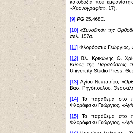
κακοδοξία που εμφανίστηκ
«
Χρονογραφία
», 17).
[9]
PG
25,468
C
.
[10]
«
Συνοδικόν της Ορθοδ
σελ. 157α.
[11]
Φλορόφσκυ Γεώργιος, 
[12]
Βλ. Κρικώνης Θ. Χρί
Κύρος της Παραδόσεως τ
Univercity Studio Press, Θε
[13]
Αγίου Νεκταρίου, «
Ορθ
Βασ. Ρηγόπουλου, Θεσσαλον
[14]
Το παράθεμα στο π
Φλορόφσκυ Γεώργιος, «
Αγί
[15]
Το παράθεμα στο π
Φλορόφσκυ Γεώργιος, «
Αγί