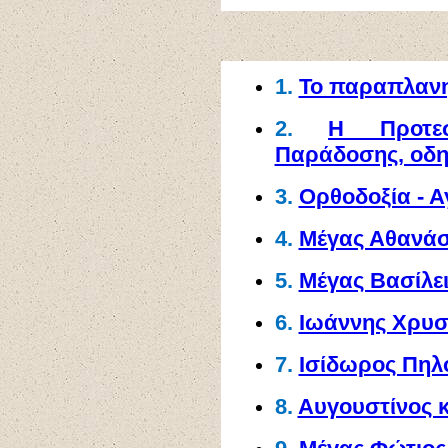
1.
Το παραπλανητ
Η Προτεσ
2.
Παράδοσης, οδηγ
3.
Ορθοδοξία - Α
4.
Μέγας Αθανάσ
5.
Μέγας Βασίλε
6.
Ιωάννης Χρυσ
7.
Ισίδωρος Πηλ
8.
Αυγουστίνος 