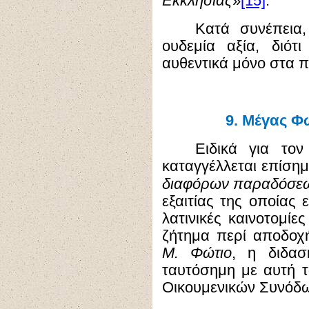
[15]
Εκκλησίας
»
.
Κατά συνέπεια
ουδεμία αξία, διότ
αυθεντικά μόνο στα π
9.
Μέγας Φώ
Ειδικά για το
καταγγέλλεται επίσημ
διαφόρων παραδόσεω
εξαιτίας της οποίας
λατινικές καινοτομίε
ζήτημα περί αποδοχ
Μ. Φώτιο
, η διδασ
ταυτόσημη με αυτή 
Οικουμενικών Συνόδ