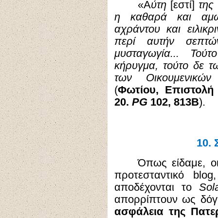
«Α
ύτη
[εστί]
της 
η καθαρά και αμώ
αχράντου και ειλικρ
περί αυτήν σεπτ
μυσταγωγία... Το
κήρυγμα, τούτο δε τ
των Οικουμενικών
(
Φωτίου, Επιστολή
20.
PG
102, 813Β
).
10.
Όπως είδαμε, ο
προτεσταντικό
blog
αποδέχονται το
Sol
απορρίπτουν ως δόγ
ασφάλεια της Πατε