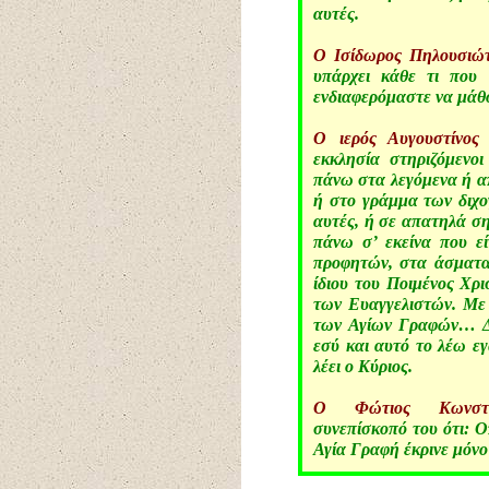
αυτές.
Ο Ισίδωρος Πηλουσιώ
υπάρχει κάθε τι που 
ενδιαφερόμαστε να μάθ
Ο ιερός Αυγουστίνος
λ
εκκλησία στηριζόμενοι
πάνω στα λεγόμενα ή α
ή στο γράμμα των διχο
αυτές, ή σε απατηλά ση
πάνω σ’ εκείνα που εί
προφητών, στα άσματα 
ίδιου του Ποιμένος Χρι
των Ευαγγελιστών. Με 
των Αγίων Γραφών… Δε
εσύ και αυτό το λέω εγ
λέει ο Κύριος.
Ο Φώτιος Κωνσταν
συνεπίσκοπό του ότι: Ο
Αγία Γραφή έκρινε μόνο