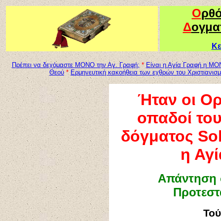
Ο
ρθ
Δ
ογμα
Κε
Πρέπει να δεχόμαστε ΜΟΝΟ την Αγ. Γραφή;
*
Είναι η Αγία Γραφή η ΜΟ
Θεού
*
Ερμηνευτική κακοήθεια των εχθρών του Χριστιανισ
Ήταν οι Ορ
οπαδοί του
δόγματος Sol
η Αγ
Απάντηση 
Προτεστα
Το