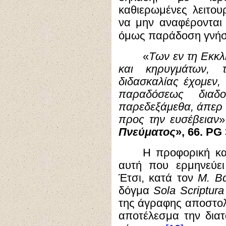
καθιερωμένες λειτου
να μην αναφέρονται
όμως παράδοση γνήσι
«
Των εν τη Εκκ
και κηρυγμάτων,
διδασκαλίας έχομεν,
παραδόσεως διαδ
παρεδεξάμεθα, άπερ α
προς την ευσέβειαν
»
Πνεύματος
», 66. PG
Η προφορική κα
αυτή που ερμηνεύει
Έτσι, κατά τον
Μ. Βα
δόγμα
Sola Scriptura
της άγραφης αποστολ
αποτέλεσμα την δια