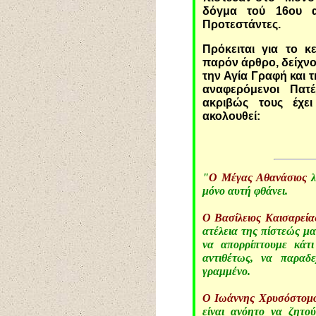
δόγμα τού 16ου α
Προτεστάντες.
Πρόκειται για το κ
παρόν άρθρο, δείχνο
την Αγία Γραφή και 
αναφερόμενοι Πατ
ακριβώς τους έχει
ακολουθεί:
"
Ο Μέγας Αθανάσιος
λ
μόνο αυτή φθάνει.
Ο Βασίλειος Καισαρεία
ατέλεια της πίστεώς μα
να απορρίπτουμε κάτι
αντιθέτως, να παραδε
γραμμένο.
Ο Ιωάννης Χρυσόστομ
είναι ανόητο να ζητο