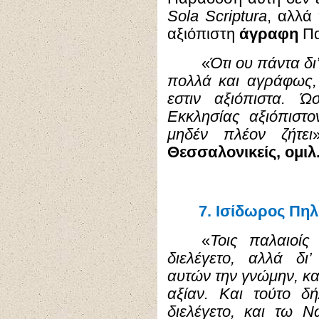
Sola Scriptura
, αλλά
αξιόπιστη
άγραφη
Πα
«
Ότι ου πάντα δ
πολλά και αγράφως, 
εστιν αξιόπιστα. 
Εκκλησίας αξιόπιστο
μηδέν πλέον ζήτει
Θεσσαλονικείς, ομιλ.
7.
Ισίδωρος Πηλ
«
Τοις παλαιοί
διελέγετο, αλλά δι
αυτών την γνώμην, κα
αξίαν. Και τούτο 
διελέγετο, και τω Ν