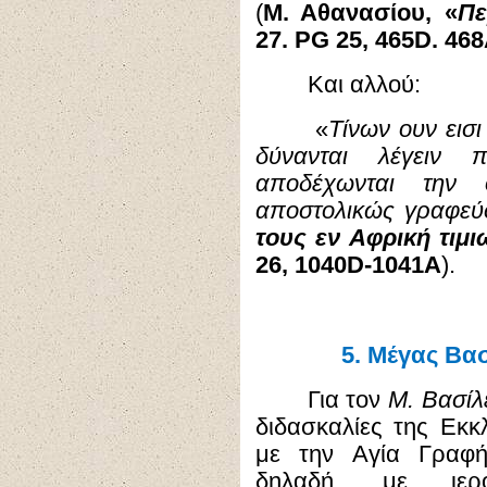
(
Μ. Αθανασίου, «
Πε
27. PG 25, 465D. 46
Και αλλού:
«
Τίνων ουν εισι
δύνανται λέγειν 
αποδέχωνται την 
αποστολικώς γραφεύ
τους εν Αφρική τιμ
26, 1040D-1041A
).
5.
Μέγας Βασ
Για τον
Μ. Βασίλ
διδασκαλίες της Εκκλ
με την Αγία Γραφή
δηλαδή, με ιερο