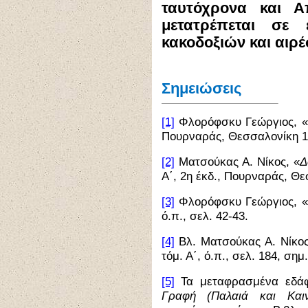
ταυτόχρονα και Α
μετατρέπεται σε
κακοδοξιών και αιρ
Σημειώσεις
[1]
Φλορόφσκυ Γεώργιος, «
Πουρναράς, Θεσσαλονίκη 19
[2]
Ματσούκας Α. Νίκος, «
Δ
Α΄, 2η έκδ., Πουρναράς, Θε
[3]
Φλορόφσκυ Γεώργιος, «
ό.π., σελ. 42-43.
[4]
Βλ. Ματσούκας Α. Νίκος
τόμ. Α΄, ό.π., σελ. 184, σημ.
[5]
Τα μεταφρασμένα εδάφ
Γραφή (Παλαιά και Καιν