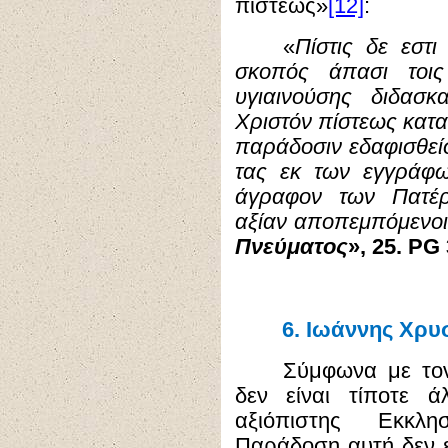
[12]
πίστεως»
:
«
Πίστις δε εστι
σκοπός άπασι τοις
υγιαινούσης διδασκ
Χριστόν πίστεως κατα
παράδοσιν εδαφισθεί
τας εκ των εγγράφω
άγραφον των Πατέρ
αξίαν αποπεμπόμενοι
Πνεύματος
», 25. PG 
6.
Ιωάννης Χρυ
Σύμφωνα με τ
δεν είναι τίποτε 
αξιόπιστης Εκκλ
Παράδοση αυτή δεν ε