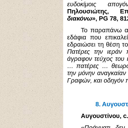
ευδοκίμοις απογό
Πηλουσιώτης, Ε
διακόνω
»,
PG
78, 81
Το παραπάνω α
εδάφια που επικαλεί
εδραιώσει τη θέση το
Πατέρες την ιεράν
άγραφον τεύχος του 
… πατέρες … θεωρο
την μόνην αναγκαίαν
Γραφών, και οδηγόν π
8.
Αυγουστ
Αυγουστίνου,
c
«
Πράγματι, δεν