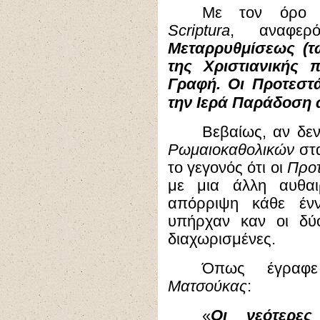
Με τον όρ
Scriptura
, αναφερ
Μεταρρυθμίσεως (τ
της Χριστιανικής 
Γραφή. Οι Προτεστ
την Ιερά Παράδοση 
Βεβαίως, αν δεν
Ρωμαιοκαθολικών
στα
το γεγονός ότι οι
Προ
με μια άλλη αυθα
απόρριψη κάθε έν
υπήρχαν καν οι δύο
διαχωρισμένες.
Όπως έγραφ
Ματσούκας
:
«
Οι νεότερες