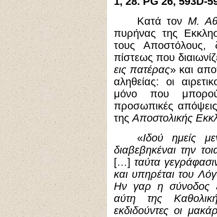
1, 28. PG 26, 593D-5
Κατά τον
Μ. Α
πυρήνας της Εκκλη
τους Αποστόλους, 
πίστεως που διαιωνίζ
εις πατέρας
» και απο
αληθείας: οι αιρετι
μόνο που μπορού
προσωπικές απόψεις,
της
Αποστολικής Εκκ
«
Ιδού ημείς μ
διαβεβηκέναι την τοι
[…]
ταύτα γεγράφασιν
και υπηρέται του Λό
Ην γαρ η σύνοδος 
αύτη της Καθολική
εκδιδούντες οι μακά