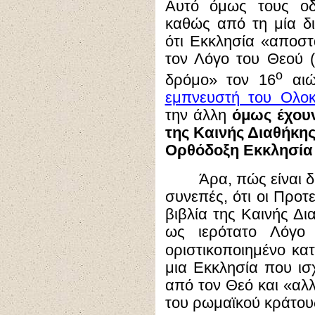
Αυτό όμως τους οδη
καθώς από τη μία δ
ότι Εκκλησία «αποστ
τον Λόγο του Θεού 
ο
δρόμο» τον 16
αιώ
εμπνευστή του Ολο
την άλλη
όμως έχου
της Καινής Διαθήκη
Ορθόδοξη Εκκλησία κ
Άρα, πώς είναι δ
συνεπές, ότι οι Προτ
βιβλία της Καινής Δ
ως ιερότατο Λόγο
οριστικοποιημένο κα
μια Εκκλησία που ισ
από τον Θεό και «αλ
του ρωμαϊκού κράτους