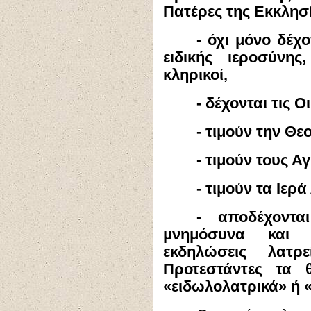
Πατέρες της Εκκλησία
- όχι μόνο δέχο
ειδικής ιεροσύνης
κληρικοί,
- δέχονται τις 
- τιμούν την Θε
- τιμούν τους Αγ
- τιμούν τα Ιερά
- αποδέχοντα
μνημόσυνα και τ
εκδηλώσεις λατρ
Προτεστάντες τα θ
«ειδωλολατρικά» ή «