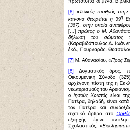
πρωτότυπα κείμενα, Βιβλική
[6]
«
Τελικός σταθμός στην
η
κανόνα θεωρείται η 39
Εο
(367), στην οποία αναφέρον
[…]
πρώτος ο Μ. Αθανάσιος
δήλωση του σώματος 
(Καραβιδόπουλος Δ. Ιωάννη
έκδ., Πουρναράς, Θεσσαλονί
[7]
Μ. Αθανασίου, «
Πρoς Σε
[8]
Δογματικός όρος, 
Οικουμενική Σύνοδο (32
αρχέγονη πίστη της η Εκκλ
νεωτερισμούς του Αρειανισ
ο
Ιησούς Χριστός
είναι τη
Πατέρα, δηλαδή, είναι κατά
τον Πατέρα και συνδοξάζ
σχετικό άρθρο στο
Ορθό
εξαρχής έγινε αντιλ
Σχολαστικός, «
Εκκλησιαστι