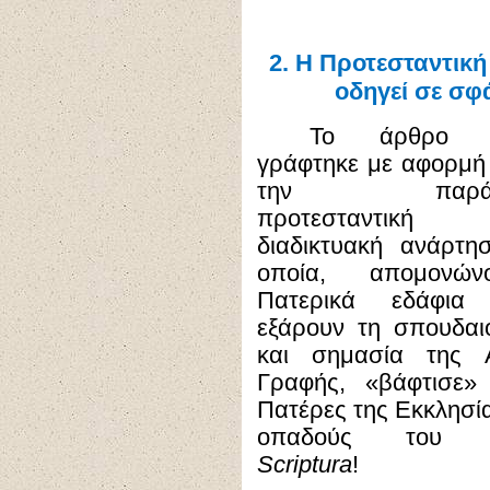
2.
Η Προτεσταντική
οδηγεί σε σφ
Το άρθρο α
γράφτηκε με αφορμή
την παράδ
προτεσταντική
διαδικτυακή ανάρτη
οποία, απομονώνο
Πατερικά εδάφια
εξάρουν τη σπουδαι
και σημασία της Α
Γραφής, «βάφτισε»
Πατέρες της Εκκλησί
οπαδούς το
Scriptura
!