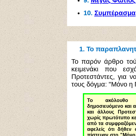
9.
Μέγας Φώτιος
10.
Συμπέρασμα
1.
Το παραπλανητι
Το παρόν άρθρο το
κειμενάκι που εσχ
Προτεστάντες, για να
τους δόγμα: "Μόνο η 
Το ακόλουθο Πρ
δημοσιευόμενο και 
και άλλους Προτεστ
χωρίς πρωτότυπο κε
από τα συμφραζόμενά
αφελείς ότι δήθεν 
πίστευαν στο "Μόνο 