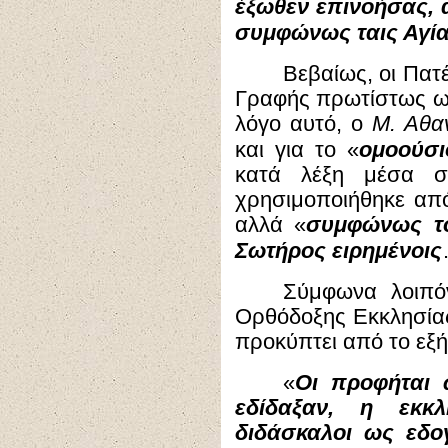
έξωθεν επινοήσας, 
συμφώνως ταις Αγία
Βεβαίως, οι Πατ
Γραφής πρωτίστως ως
λόγο αυτό, ο
Μ. Αθα
και για το «
ομοούσι
κατά λέξη μέσα στ
χρησιμοποιήθηκε από
αλλά «
συμφώνως το
Σωτήρος ειρημένοις
Σύμφωνα λοιπό
Ορθόδοξης Εκκλησίας
προκύπτει από το εξ
«
Οι προφήται 
εδίδαξαν, η εκκ
διδάσκαλοι ως εδο