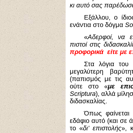
κι αυτό σας παρέδωσ
Εξάλλου, ο ίδι
ενάντια στο δόγμα
So
«
Αδερφοί, να ε
πιστοί στις διδασκ
προφορικά είτε με 
Στα λόγια το
μεγαλύτερη βαρύτ
(παπισμός με τις αυ
ούτε στο «
με επι
Scriptura
), αλλά μίλησ
διδασκαλίας.
Όπως φαίνεται 
εδάφιο αυτό (και σε 
το «
δι’ επιστολής
», 