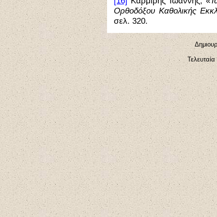
[16]
Καρμίρης Ιωάννης, «
Τ
Ορθοδόξου Καθολικής Εκκλ
σελ. 320.
Δημιουρ
Τελευταία