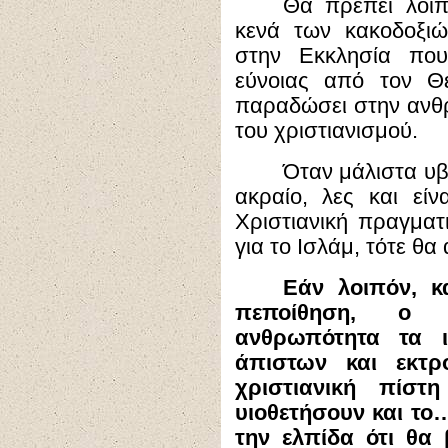
Θα πρέπει λοιπ
κενά των κακοδοξιώ
στην Εκκλησία που
εύνοιας από τον Θ
παραδώσει στην ανθρ
του χριστιανισμού.
Όταν μάλιστα υβ
ακραίο, λες και εί
Χριστιανική πραγματι
για το Ισλάμ, τότε θα 
Εάν λοιπόν, κ
πεποίθηση, ο 
ανθρωπότητα τα ι
άπιστων και εκτ
χριστιανική πίστ
υιοθετήσουν και το
την ελπίδα ότι θα 