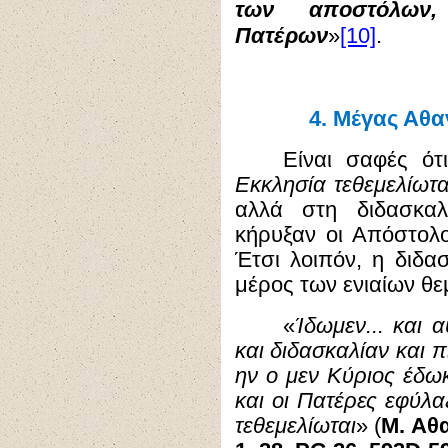
των αποστόλων
[10]
Πατέρων
»
.
4.
Μέγας Αθα
Είναι σαφές ότ
Εκκλησία τεθεμελίωτα
αλλά στη διδασκαλ
κήρυξαν οι Απόστολο
Έτσι λοιπόν, η διδα
μέρος των ενιαίων θε
«
Ίδωμεν... και 
και διδασκαλίαν και π
ην ο μεν Κύριος έδωκ
και οι Πατέρες εφύλα
τεθεμελίωται
» (
Μ. Αθ