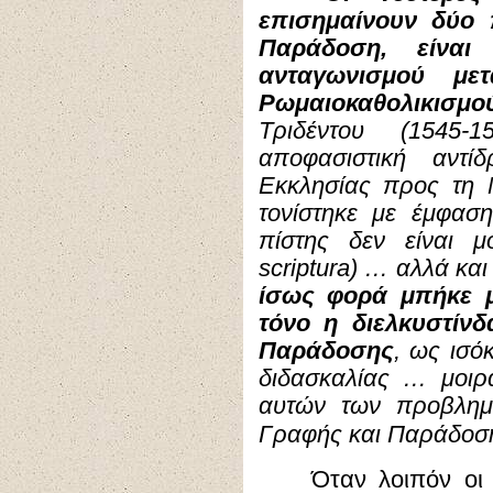
επισημαίνουν δύο 
Παράδοση, είναι
ανταγωνισμού μετ
Ρωμαιοκαθολικισμο
Τριδέντου (1545
αποφασιστική αντί
Εκκλησίας προς τη 
τονίστηκε με έμφασ
πίστης δεν είναι 
scriptura) … αλλά κα
ίσως φορά μπήκε μ
τόνο η διελκυστίν
Παράδοσης
, ως ισό
διδασκαλίας … μοιρ
αυτών των προβλημ
Γραφής και Παράδοσ
Όταν λοιπόν οι