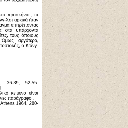
το προσκήνιο., τα
άνγ-Χσι αρχικά ήταν
ταγμα επιτρέποντας
ία στα υπάρχοντα
ίτες, τους όποιους
 Όμως αργότερα,
οστολής, ο Κ'άνγ-
, 36-39, 52-55.
1.
λικό κείμενο είναι
νες παράγραφοι.
Athens 1964, 280-