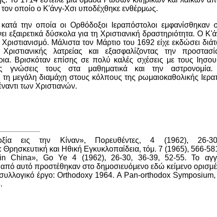
, τον οποίο ο Κ'άνγ-Χσι υποδέχθηκε ενθέρμως.
κατά την οποία οι Ορθόδοξοι Ιεραπόστολοι εμφανίσθηκαν σ
ει εξαιρετικά δύσκολα για τη Χριστιανική δραστηριότητα. Ο Κ'
 Χριστιανισμό. Μάλιστα τον Μάρτιο του 1692 είχε εκδώσει διά
Χριστιανικής λατρείας και εξασφαλίζοντας την προστασ
ρια. Βρισκόταν επίσης σε πολύ καλές σχέσεις με τους Ιησου
τις γνώσεις τους στα μαθηματικά και την αστρονομία.
τη μεγάλη διαμάχη στους κόλπους της ρωμαιοκαθολικής Ιεραπ
έναντι των Χριστιανών.
ξία εις την Κίναν», Πορευθέντες, 4 (1962), 26-30
 Θρησκευτική και Ηθική Εγκυκλοπαίδεια, τόμ. 7 (1965), 566-58
in China», Go Ye 4 (1962), 26-30, 36-39, 52-55.
Το αγγ
από αυτό προστέθηκαν στο δημοσιευόμενο εδώ κείμενο ορισμέ
συλλογικό έργο: Orthodoxy 1964.
A Pan-orthodox Symposium, 
.