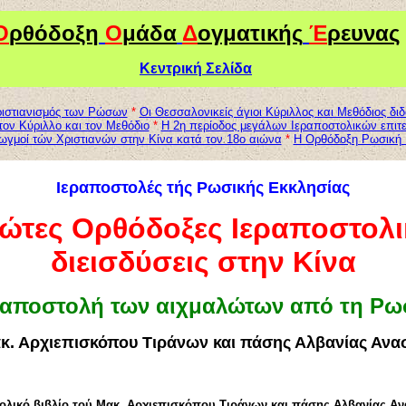
Ο
ρθόδοξη
Ο
μάδα
Δ
ογματικής
Έ
ρευνας
Κεντρική Σελίδα
ριστιανισμός των Ρώσων
*
Οι Θεσσαλονικείς άγιοι Κύριλλος και Μεθόδιος δ
τον Κύριλλο και τον Μεθόδιο
*
Η 2η περίοδος μεγάλων Ιεραποστολικών επιτ
ιωγμοί τών Χριστιανών στην Κίνα κατά τον 18ο αιώνα
*
Η Ορθόδοξη Ρωσική Ι
Ιεραποστολές τής Ρωσικής Εκκλησίας
ώτες Ορθόδοξες Ιεραποστολι
διεισδύσεις στην Κίνα
ραποστολή των αιχμαλώτων από τη Ρω
κ. Αρχιεπισκόπου Τιράνων και πάσης Αλβανίας Ανα
ολικό βιβλίο τού Μακ. Αρχιεπισκόπου Τιράνων και πάσης Αλβανίας Α