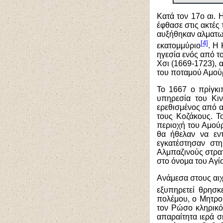
Κατά τον 17ο αι. 
έφθασε στις ακτές 
αυξήθηκαν αλματω
[4]
εκατομμύριο
. Η 
ηγεσία ενός από τ
Χσι (1669-1723), 
του ποταμού Αμού
Το 1667 ο πρίγκι
υπηρεσία του Κιν
ερεθισμένος από α
τους Κοζάκους. Τ
περιοχή του Αμού
θα ήθελαν να εν
εγκατέστησαν στ
Αλμπαζινούς στρατ
στο όνομα του Αγί
Ανάμεσα στους αιχ
εξυπηρετεί θρησκ
πολέμου, ο Μητροπ
τον Ρώσο κληρικό.
απαραίτητα ιερά σ