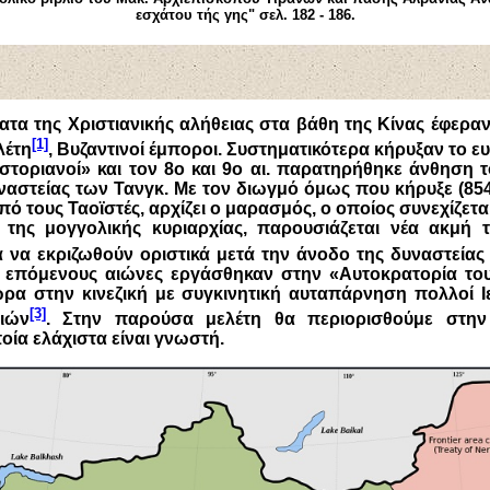
εσχάτου τής γης" σελ.
1
82
- 1
86
.
τα της Χριστιανικής αλήθειας στα βάθη της Κίνας έφεραν
[1]
λέτη
, Βυζαντινοί έμποροι. Συστηματικότερα κήρυξαν το ευ
στοριανοί» και τον 8ο και 9ο αι. παρατηρήθηκε άνθηση 
ναστείας των Τανγκ. Με τον διωγμό όμως που κήρυξε (85
ό τους Ταοϊστές, αρχίζει ο μαρασμός, ο οποίος συνεχίζεται 
ί της μογγολικής κυριαρχίας, παρουσιάζεται νέα ακμή 
ια να εκριζωθούν οριστικά μετά την άνοδο της δυναστείας
ς επόμενους αιώνες εργάσθηκαν στην «Αυτοκρατορία τ
ρα στην κινεζική με συγκινητική αυταπάρνηση πολλοί 
[3]
ιών
. Στην παρούσα μελέτη θα περιορισθούμε στη
ία ελάχιστα είναι γνωστή.