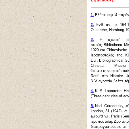
1.
Βλέπε κεφ. 4 παρόν
2.
Ένθ. αν., σ. 164-1
Ostkirche, Hamburg 19
3.
Η σχετική βιβλ
σειράς Bibliotheca Mi
1929 και Chinesische M
Ιεραποστολές της Κ
L
iu , Bibliographical 
Christian Mi
Για
μια
συνοπτική
εικό
Retif,
στο
Histoire Un
βιβλιογραφία βλέπε
τό
4.
K. S. Latourette, Hi
(Three centuries of a
5.
Nad. Gorodetzky, «T
London, 31 (1942),
σ
.
aujourd’hui, Paris (Se
ιεραποστολή. Δύο από 
διαπραγματεύσεις με 