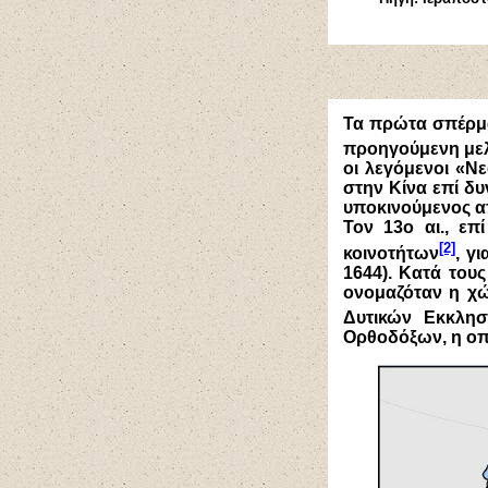
Τα πρώτα σπέρμα
προηγούμενη με
οι λεγόμενοι «Νε
στην Κίνα επί δυ
υποκινούμενος απ
Τον 13ο αι., επ
[2]
κοινοτήτων
, γ
1644). Κατά του
ονομαζόταν η χώ
Δυτικών Εκκλησ
Ορθοδόξων, η οπο