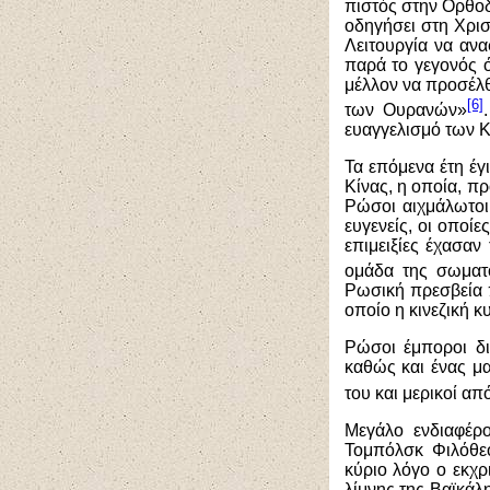
πιστός στην Ορθοδ
οδηγήσει στη Χρισ
Λειτουργία να ανα
παρά το γεγονός ό
μέλλον να προσέλθε
[6]
των Ουρανών»
ευαγγελισμό των Κ
Τα επόμενα έτη έγ
Κίνας, η οποία, π
Ρώσοι αιχμάλωτοι
ευγενείς, οι οποί
επιμειξίες έχασαν
ομάδα της σωματο
Ρωσική πρεσβεία π
οποίο η κινεζική 
Ρώσοι έμποροι δι
καθώς και ένας μ
του και μερικοί απ
Μεγάλο ενδιαφέρ
Τομπόλσκ Φιλόθεο
κύριο λόγο ο εκχρ
λίμνης της Βαϊκάλ