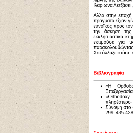
Ιλαρίωνα Λετζάσκι
Αλλά στην εποχή 
πράγματα είχαν γίν
ευνοϊκός προς τον
την άσκηση της 
εκκλησιαστικά κτή
εκτιμούσε για 
παρακολουθώντας 
Χσι άλλαξε στάση 
Βιβλιογραφία
«Η Ορθοδο
Επεξεργασία:
«Orthodoxy 
πληρέστερο
·
Σύνοψη στο 
299, 435-438
Σημείωση: