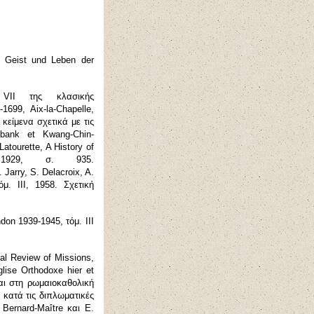
 Geist und Leben der
ι
VII
της κλασικής
0-1699, Aix-
l
a-
C
hapelle,
κείμενα σχετικά με τις
ibank et Kwang-
C
hin-
Latourette, A History of
k 1929,
σ
. 935.
. Jarry, S. Delacroix, A.
τόμ.
III, 1958.
Σχετική
ndon 1939-1945,
τόμ
.
ΙΙΙ
al Review of Missions,
glise Orthodoxe hier et
αι στη ρωμαιοκαθολική
 κατά τις διπλωματικές
 Bernard-
M
aître και Ε.