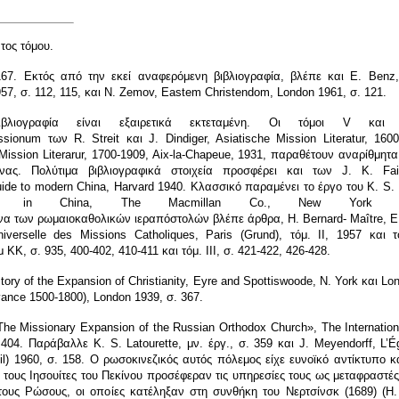
τος τόμου.
67. Εκτός από την εκεί αναφερόμενη βιβλιογραφία, βλέπε και Ε. Benz,
57, σ. 112, 115, και N. Zemov, Eastem C
hr
istendom, London 1961, σ. 121.
ιογραφία είναι εξαιρετικά εκτεταμένη. Οι τόμοι V κα
ss
ion
um των R.
S
treit και J. Dindiger, Asiatische Mission Literatur, 160
ission Literarur, 1700-1909, Aix-la-
C
hapeue, 1931, παραθέτουν αναρίθμητα 
ίνας. Πολύτιμα βιβλιογραφικά στοιχεία προσφέρει και των J. K. Fa
Guide
to
mode
rn
China, Harvard 1940. Κλασσικό
παραμένει
το
έργο
του
K. S. 
ssion in China, The Macmillan Co., New Yor
να
των
ρωμαιοκαθολικών
ιεραπόστολών
βλέπε άρθρα
, Η. Bernard- Maître,
Ε
iverselle des Missions Catholiques, Paris (Grund),
τόμ
. II
, 1957 και 
μ
ΚΚ
,
σ
. 935, 400-402, 410-411
και
τόμ
.
ΙΙΙ
,
σ
. 421-422, 426-428.
story of the Expansion of Christianity, Eyre and Spottiswoode, N. York
και
Lo
dvance 1500-1800), London 1939,
σ
. 367.
he Missionary Expansion of the Russian Orthodox Church», The Internation
 404.
Παράβαλλε
K. S. Latourette,
μν
.
έργ
.,
σ
. 359
και
J. Meyendorff, L’É
uil) 1960,
σ
. 158.
Ο ρωσοκινεζικός αυτός πόλεμος είχε ευνοϊκό αντίκτυπο κ
τους Ιησουίτες του Πεκίνου προσέφεραν τις υπηρεσίες τους ως μεταφραστές
τους Ρώσους, οι οποίες κατέληξαν στη συνθήκη του Νερτσίνσκ (1689) (Η.