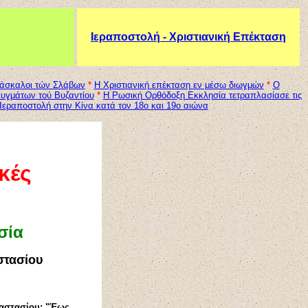
Ιεραποστολή - Χριστιανική Επέκταση
ιδάσκαλοι τών Σλάβων
*
Η Χριστιανική επέκταση εν μέσω διωγμών
*
Ο
ευγμάτων τού Βυζαντίου
*
H Ρωσική Ορθόδοξη Εκκλησία τετραπλασίασε τις
εραποστολή στην Κίνα κατά τον 18ο και 19ο αιώνα
κές
σία
στασίου
ναστασίου: "Έως