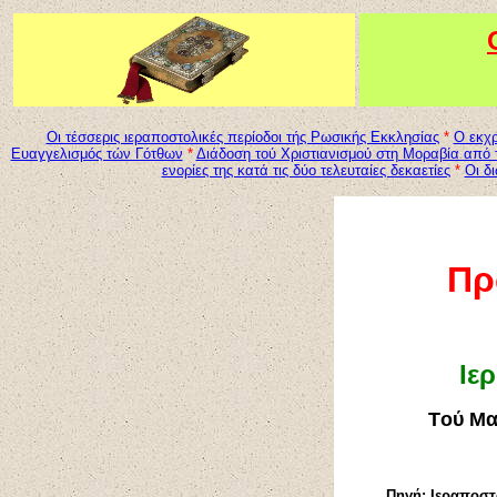
Οι τέσσερις ιεραποστολικές περίοδοι τής Ρωσικής Εκκλησίας
*
Ο εκχ
Ευαγγελισμός τών Γότθων
*
Διάδοση τού Χριστιανισμού στη Μοραβία από 
ενορίες της κατά τις δύο τελευταίες δεκαετίες
*
Οι δ
Πρ
Ιε
T
ού Μα
Πηγή:
Ιεραποστ