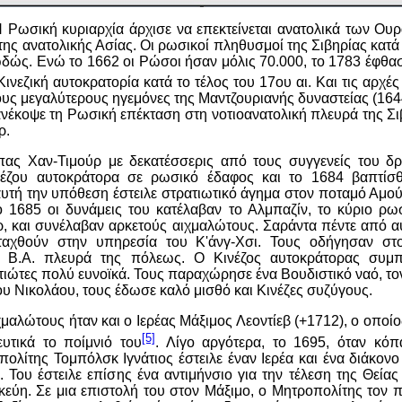
Η Ρωσική κυριαρχία άρχισε να επεκτείνεται ανατολικά των Ου
της ανατολικής Ασίας. Οι ρωσικοί πληθυσμοί της Σιβηρίας κατά 
δώς. Ενώ το 1662 οι Ρώσοι ήσαν μόλις 70.000, το 1783 έφθασ
Κινεζική αυτοκρατορία κατά το τέλος του 17ου αι. Και τις αρχέ
ους μεγαλύτερους ηγεμόνες της Μαντζουριανής δυναστείας (1644
ανέκοψε τη Ρωσική επέκταση στη νοτιοανατολική πλευρά της Σι
ρ.
πας Χαν-Τιμούρ με δεκατέσσερις από τους συγγενείς του δ
έζου αυτοκράτορα σε ρωσικό έδαφος και το 1684 βαπτίσθ
υτή την υπόθεση έστειλε στρατιωτικό άγημα στον ποταμό Αμού
ο 1685 οι δυνάμεις του κατέλαβαν το Αλμπαζίν, το κύριο ρω
ρ, και συνέλαβαν αρκετούς αιχμαλώτους. Σαράντα πέντε από α
ταχθούν στην υπηρεσία του Κ'άνγ-Χσι. Τους οδήγησαν στο
η Β.Α. πλευρά της πόλεως. Ο Κινέζος αυτοκράτορας συμπ
ιώτες πολύ ευνοϊκά. Τους παραχώρησε ένα Βουδιστικό ναό, τ
ου Νικολάου, τους έδωσε καλό μισθό και Κινέζες συζύγους.
μαλώτους ήταν και ο Ιερέας Μάξιμος Λεοντίεβ (+1712), ο οποί
[5]
ευτικά το ποίμνιό του
. Λίγο αργότερα, το 1695, όταν κό
ολίτης Τομπόλσκ Ιγνάτιος έστειλε έναν Ιερέα και ένα διάκον
 Του έστειλε επίσης ένα αντιμήνσιο για την τέλεση της Θείας 
κεύη. Σε μια επιστολή του στον Μάξιμο, ο Μητροπολίτης τον π