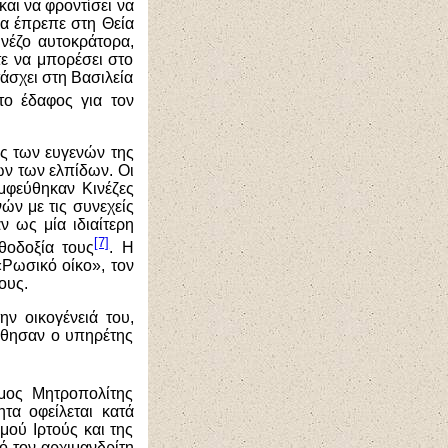
αι να φροντίσει να
θα έπρεπε στη Θεία
ινέζο αυτοκράτορα,
τε να μπορέσει στο
τάσχει στη Βασιλεία
το έδαφος για τον
ις των ευγενών της
ών των ελπίδων. Οι
μφεύθηκαν Κινέζες
ών με τις συνεχείς
ν ως μία ιδιαίτερη
[7]
θοδοξία τους
. Η
«Ρωσικό οίκο», τον
ους.
ν οικογένειά του,
ύθησαν ο υπηρέτης
μος Μητροπολίτης
τα οφείλεται κατά
μού Ιρτούς και της
ό τον αρχιμανδρίτη