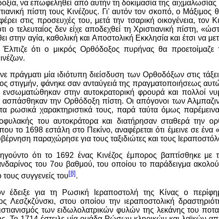
οξία, να επωφεληθεί από αυτήν τη δοκιμασία της αιχμαλωσίας κ
τιανική πίστη τους Κινέζους. Γι' αυτόν τον σκοπό, ο Μάξιμος 
φέρει στις προσευχές του, μετά την τσαρική οικογένεια, τον Κ
τι ο τελευταίος δεν είχε αποδεχθεί τη Χριστιανική πίστη, «ώσ
ι στην αγία, καθολική και Αποστολική Εκκλησία και έτσι να με
. Έλπιζε ότι ο μικρός Ορθόδοξος πυρήνας θα προετοίμαζε 
ινέζων.
ινε πράγματι μία ιδιότυπη διείσδυση των Ορθοδόξων στις τάξε
ρος στιγμήν, φάνηκε σαν ανταύγειά της πραγματοποιήσεως αυτ
 ενσωματώθηκαν στην αυτοκρατορική φρουρά και πολλοί νυ
ες ασπάσθηκαν την Ορθόδοξη πίστη. Οι απόγονοι των Αλμπαζιν
 τα ρωσικά χαρακτηριστικά τους, παρά ταύτα όμως παρέμεινα
φυλακής του αυτοκράτορα και διατήρησαν σταθερά την ορ
ου το 1698 εστάλη στο Πεκίνο, αναφέρεται ότι έμεινε σε ένα 
κυβέρνηση παραχώρησε για τους ταξιδιώτες και τους Ιεραποστόλ
ηγούντο ότι το 1692 ένας Κινέζος έμπορος βαπτίσθηκε με τη
ανδαρίνος του 7ου βαθμού, του οποίου το παράδειγμα ακολο
[8]
ό τους συγγενείς του
.
ον έδειξε για τη Ρωσική Ιεραποστολή της Κίνας ο περίφη
ς Λεσζκζύνσκι, στου οποίου την ιεραποστολική δραστηριότη
ιστιανισμός των ειδωλολατρικών φυλών της λεκάνης του ποτα
ης. Το 1714 έστειλε μία ομάδα Ρώσων κληρικών και λαϊκών απ