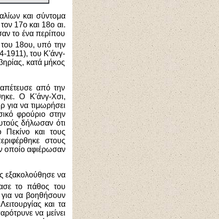
ραλίων και σύντομα
τον 17ο και 18ο αι.
αν το ένα περίπου
ς του 18ου, υπό την
-1911), του Κ'άνγ-
βηρίας, κατά μήκος
ραπέτευσε από την
ηκε. Ο Κ'άνγ-Χσι,
ρ για να τιμωρήσει
σικό φρούριο στην
υτούς δήλωσαν ότι
 Πεκίνο και τους
εριφέρθηκε στους
ον οποίο αφιέρωσαν
ος εξακολούθησε να
πασε το πάθος του
ο για να βοηθήσουν
Λειτουργίας και τα
αρότρυνε να μείνει