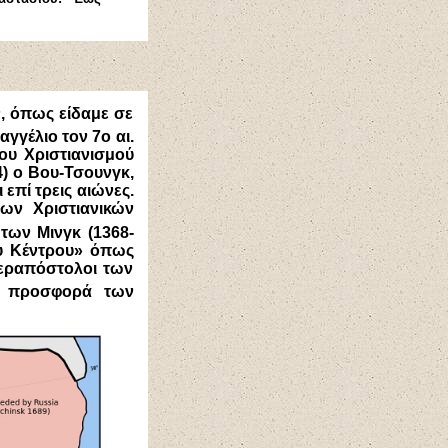
, όπως είδαμε σε
αγγέλιο τον 7ο αι.
του Χριστιανισμού
4) ο Βου-Τσουνγκ,
επί τρεις αιώνες.
των Χριστιανικών
 των Μινγκ (1368-
ου Κέντρου» όπως
Ιεραπόστολοι των
ν προσφορά των