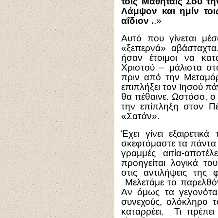
τοις Μαθηταίς Σου τ
Λάμψον και ημίν το
αΐδιον .
.»
Αυτό που γίνεται μέ
«ξεπερνά» αβάσταχτα
ήσαν έτοιμοι να κα
Χριστού – μάλιστα στ
πριν από την Μεταμό
επιπλήξει τον Ιησού π
θα πέθαινε. Ωστόσο, ο 
την επίπληξη στον Π
«Σατάν».
Έχει γίνει εξαιρετικ
σκεφτόμαστε τα πάντα 
γραμμές αιτία-αποτ
προηγείται λογικά το
στις αντιλήψεις της φ
Μελετάμε το παρελθόν
Αν όμως τα γεγονότα
συνεχούς, ολόκληρο το
καταρρέει. Τι πρέπει