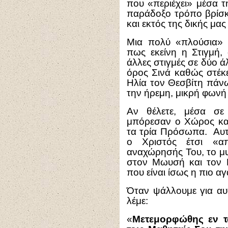
που «περιέχει» μέσα τ
παράδοξο τρόπο βρίσκ
και εκτός της δικής μα
Μια πολύ «πλούσια» 
πως εκείνη η Στιγμή, 
άλλες στιγμές σε δύο 
όρος Σινά καθώς στέκε
Ηλία τον Θεσβίτη πάν
την ήρεμη, μικρή φωνή
Αν θέλετε, μέσα σε
μπόρεσαν ο Χώρος και
τα τρία Πρόσωπα. Αυτ
ο Χριστός έτσι «απ
αναχώρησής Του, το μυ
στον Μωυσή και τον Η
που είναι ίσως η πιο α
Όταν ψάλλουμε για αυ
λέμε:
«
Μετεμορφώθης εν τω