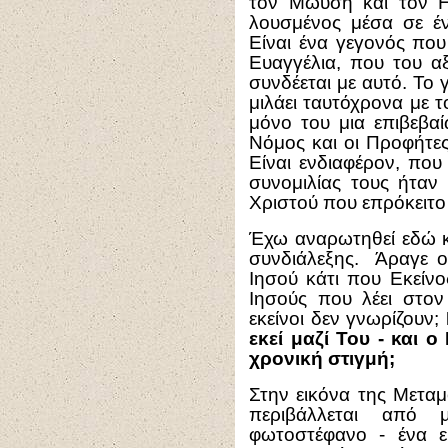
τον Μωυσή και τον Η
λουσμένος μέσα σε έ
Είναι ένα γεγονός που
E
υαγγέλια, που του α
συνδέεται με αυτό. Το 
μιλάει ταυτόχρονα με 
μόνο του μια επιβεβα
Νόμος και οι Προφήτε
Είναι ενδιαφέρον, που
συνομιλίας τους ήταν
Χριστού που επρόκειτο
Έχω αναρωτηθεί εδώ κα
συνδιάλεξης. Άραγε ο
Ιησού κάτι που Εκείνο
Ιησούς που λέει στο
εκείνοι δεν γνωρίζουν;
εκεί μαζί Του - και ο
χρονική στιγμή;
Στην εικόνα της Μετα
περιβάλλεται από
φωτοστέφανο - ένα εί