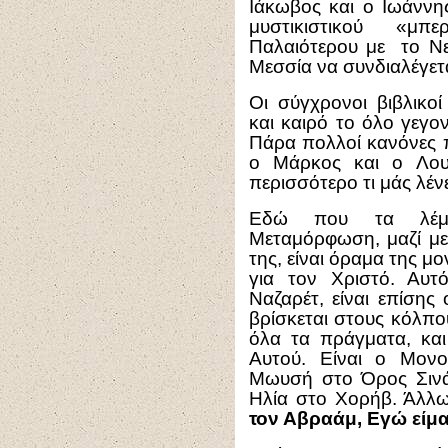
Ιάκωβος και ο Ιωάννης
μυστικιστικού «μπ
Παλαιότερου με το Νε
Μεσσία να συνδιαλέγετ
Οι σύγχρονοι βιβλικοί
και καιρό το όλο γεγο
Πάρα πολλοί κανόνες π
ο Μάρκος και ο Λου
περισσότερο τι μάς λέ
Εδώ που τα λέμε
Μεταμόρφωση, μαζί με 
της, είναι όραμα της μ
για τον Χριστό. Αυ
Ναζαρέτ, είναι επίσης
βρίσκεται στους κόλπο
όλα τα πράγματα, κα
Αυτού. Είναι ο Μον
Μωυσή στο Όρος Σινά 
Ηλία στο Χορήβ. Άλλωσ
τον Αβραάμ, Εγώ είμα