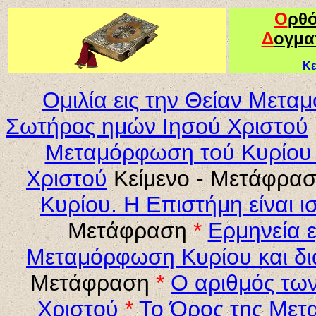
Ο
ρθ
Δ
ογμα
Κε
Ομιλία εις την Θείαν Μετα
Σωτήρος ημών Ιησού Χριστού
Μεταμόρφωση τού Κυρίου 
Χριστού
Κείμενο - Μετάφρα
Κυρίου. Η Επιστήμη είναι ι
Μετάφραση
*
Ερμηνεία 
Μεταμόρφωση Κυρίου και δι
Μετάφραση
*
Ο αριθμός τω
Χριστού
*
Το Όρος της Μετ