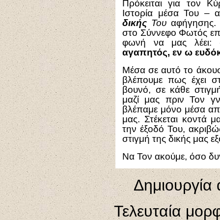
Πρόκειται για τον Κ
Ιστορία μέσα Του – αφ
δικής
Του
αφήγησης. 
στο Σύννεφο Φωτός επ
φωνή να μας λέει: 
αγαπητός, εν ω ευδό
Μέσα σε αυτό το άκου
βλέπουμε πως έχει σ
βουνό, σε κάθε στιγμ
μαζί μας πριν Τον γ
βλέπαμε μόνο μέσα απ
μας. Στέκεται κοντά μ
την έξοδό Του, ακριβώ
στιγμή της δικής μας ε
Να Τον ακούμε, όσο δυ
Δημιουργία 
Τελευταία μορ