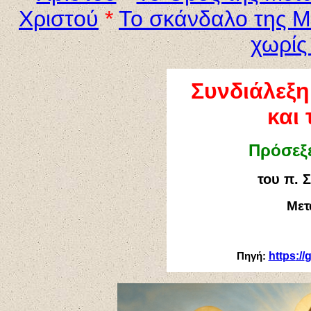
Χριστού
*
Το σκάνδαλο της Μ
χωρίς
Συνδιάλεξη
και
Πρόσεξε
του π. 
Μετ
Πηγή:
https
://
g