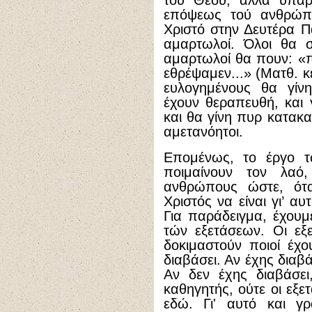
τού Θεού, αλλά υπάρ
επόψεως τού ανθρώπο
Χριστό στην Δευτέρα Πα
αμαρτωλοί. Όλοι θα σ
αμαρτωλοί θα πουν: «π
εθρέψαμεν...» (Ματθ. κ
ευλογημένους θα γίν
έχουν θεραπευθή, και 
και θα γίνη πυρ κατακα
αμετανόητοι.
Επομένως, το έργο τ
ποιμαίνουν τον λα
ανθρώπους ώστε, ότα
Χριστός να είναι γι’ α
Για παράδειγμα, έχουμ
τών εξετάσεων. Οι εξε
δοκιμαστούν ποιοί έχο
διαβάσει. Αν έχης διαβ
Αν δεν έχης διαβάσει
καθηγητής, ούτε οι εξετ
εδώ. Γι' αυτό και γ