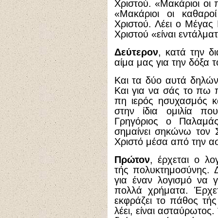
Χριστού. «Μακάριοι οι 
«Μακάριοι οι καθαροί
Χριστού. Λέει ο Μέγας 
Χριστού «είναι εντάλμα
Δεύτερον
, κατά την δ
αίμα μας για την δόξα τ
Και τα δύο αυτά δηλών
Και για να σάς το πω 
πη ιερός ησυχασμός κ
στην ίδια ομιλία π
Γρηγόριος ο Παλαμάς
σημαίνει σηκώνω τον 
Χριστό μέσα από την ασ
Πρώτον
, έρχεται ο λο
τής πολυκτημοσύνης. 
για έναν λογισμό να γ
πολλά χρήματα. Έρχετ
εκφράζει το πάθος τής
λέει, είναι ασταύρωτος