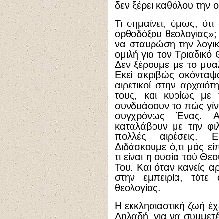
δεν ξέρει καθόλου την 
Τι σημαίνει, όμως, ότι
ορθοδόξου θεολογίας»; 
να σταυρώση την λογικ
ομιλή για τον Τριαδικό
Δεν ξέρουμε με το μυαλ
Εκεί ακριβώς σκόνταψαν
αιρετικοί στην αρχαι
τους, και κυρίως με 
συνδυάσουν το πώς γίνε
συγχρόνως Ένας. 
καταλάβουν με την φιλ
πολλές αιρέσεις. Ε
Διδάσκουμε ό,τι μάς εί
τι είναι η ουσία τού Θ
Του. Και όταν κανείς α
στην εμπειρία, τότε
θεολογίας.
Η εκκλησιαστική ζωή έχ
Δηλαδή, για να συμμετ