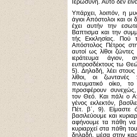
Ιερωσύνη. Αυτό δεν είν
Υπάρχει, λοιπόν, η μυ
άγιοι Απόστολοι και οι 
έχει αυτήν την εσωτ
Βαπτισμα και την συμ
τής Εκκλησίας. Πού 
Απόστολος Πέτρος στη
αυτοί ως λίθοι ζώντες 
ιεράτευμα άγιον, α
ευπροσδέκτους τω Θεώ 
5). Δηλαδή, λέει στους 
λίθοι, οι ζωντανές
πνευματικό οίκο, το
προσφέρουν συνεχώς,
τον Θεό. Και πάλι ο Α
γένος εκλεκτόν, βασίλε
Πέτ. β΄, 9). Είμαστε ό
βασιλεύουμε και κυρι
αφήνουμε τα πάθη να 
κυριαρχεί στα πάθη του
δηλαδή, μέσα στην καρ