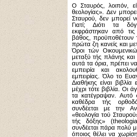
Ο Σταυρός, λοιπόν, ε
θεολογίας». Δεν μπορε
Σταυρού, δεν μπορεί ν
Γιατί; Διότι τα δ
εκφράστηκαν από τις 
βάθος, προϋποθέτουν 
πρώτα ζη κανείς και μετ
Όροι τών Οικουμενικώ
μεταξύ τής πλάνης και 
αυτά τα όρια, πρέπει ν
εμπειρία και ακολο
εμπειρίας. Όλο το Ευαγ
Διαθήκης είναι βιβλία
μέχρι τότε βιβλία. Οι ά
τα κατέγραψαν. Αυτό σ
καθέδρα τής ορθοδ
συνδέεται με την Α
«θεολογία τού Σταυρού»
τής δόξης» (theologi
συνδέεται πάρα πολύ με
όποιος θέλει να χωρίσ