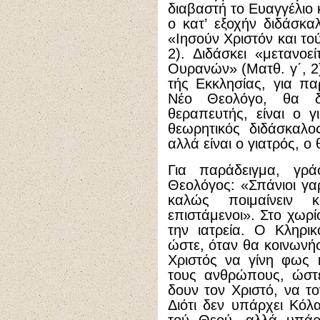
διαβαστή το Ευαγγέλιο 
ο κατ’ εξοχήν διδάσκα
«Ιησούν Χριστόν και το
2). Διδάσκει «μετανοε
Ουρανών» (Ματθ. γ΄, 2)
τής Εκκλησίας, για π
Νέο Θεολόγο, θα δε
θεραπευτής, είναι ο γ
θεωρητικός διδάσκαλο
αλλά είναι ο γιατρός, ο
Για παράδειγμα, γρ
Θεολόγος: «Σπάνιοι γα
καλώς ποιμαίνειν κ
επιστάμενοι». Στο χωρί
την ιατρεία. Ο Κληρι
ώστε, όταν θα κοινωνήσ
Χριστός να γίνη φως 
τους ανθρώπους, ώστε
δουν τον Χριστό, να τ
Διότι δεν υπάρχει Κό