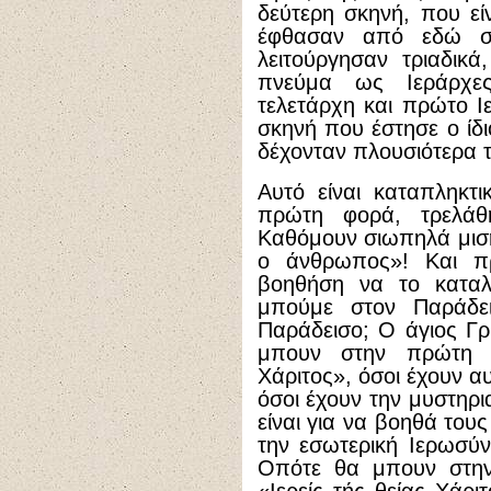
δεύτερη σκηνή, που εί
έφθασαν από εδώ στ
λειτούργησαν τριαδικ
πνεύμα ως Ιεράρχες
τελετάρχη και πρώτο Ι
σκηνή που έστησε ο ίδι
δέχονταν πλουσιότερα τ
Αυτό είναι καταπληκτ
πρώτη φορά, τρελά
Καθόμουν σιωπηλά μισή
ο άνθρωπος»! Και π
βοηθήση να το καταλ
μπούμε στον Παράδει
Παράδεισο; Ο άγιος Γρη
μπουν στην πρώτη σ
Χάριτος», όσοι έχουν α
όσοι έχουν την μυστηρι
είναι για να βοηθά του
την εσωτερική Ιερωσύ
Οπότε θα μπουν στην