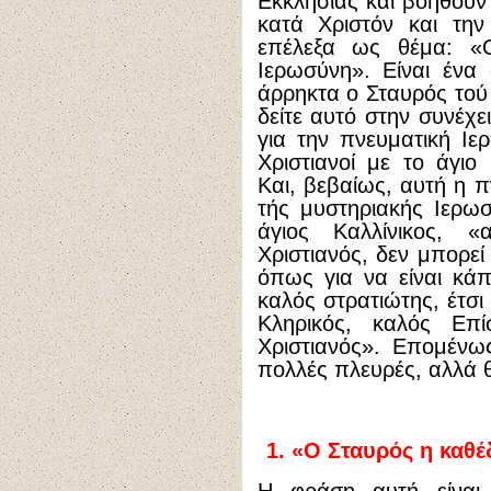
Εκκλησίας και βοηθούν
κατά Χριστόν και την
επέλεξα ως θέμα: «
Ιερωσύνη». Είναι ένα 
άρρηκτα ο Σταυρός τού
δείτε αυτό στην συνέχ
για την πνευματική Ιε
Χριστιανοί με το άγιο
Και, βεβαίως, αυτή η π
τής μυστηριακής Ιερω
άγιος Καλλίνικος, 
Χριστιανός, δεν μπορεί
όπως για να είναι κάπ
καλός στρατιώτης, έτσι
Κληρικός, καλός Επί
Χριστιανός». Επομένως
πολλές πλευρές, αλλά θ
1. «Ο Σταυρός η καθ