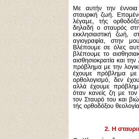
Με αυτήν την έννοια
σταυρική ζωή. Επομέ
λέγαμε, τής ορθοδόξο
δηλαδή ο σταυρός στη
εκκλησιαστική ζωή, στ
αγιογραφία, στην μου
Βλέπουμε σε όλες αυτέ
βλέπουμε το αισθησια
αισθησιοκρατία και την
πρόβλημα με την λογική
έχουμε πρόβλημα με
ορθολογισμό, δεν έχο
αλλά έχουμε πρόβλημα
όταν κανείς ζη με τον
τον Σταυρό του και βι
τής ορθοδόξου θεολογία
2. Η σταυρ