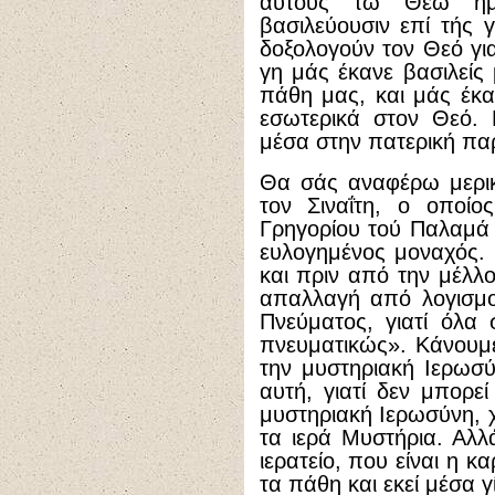
αυτούς τω Θεώ ημώ
βασιλεύουσιν επί τής γ
δοξολογούν τον Θεό γι
γη μάς έκανε βασιλείς
πάθη μας, και μάς έκα
εσωτερικά στον Θεό. Κ
μέσα στην πατερική πα
Θα σάς αναφέρω μερικ
τον Σιναΐτη, ο οποίο
Γρηγορίου τού Παλαμά 
ευλογημένος μοναχός. 
και πριν από την μέλλο
απαλλαγή από λογισμού
Πνεύματος, γιατί όλα 
πνευματικώς». Κάνουμε
την μυστηριακή Ιερωσύ
αυτή, γιατί δεν μπορε
μυστηριακή Ιερωσύνη, 
τα ιερά Μυστήρια. Αλλ
ιερατείο, που είναι η 
τα πάθη και εκεί μέσα γ