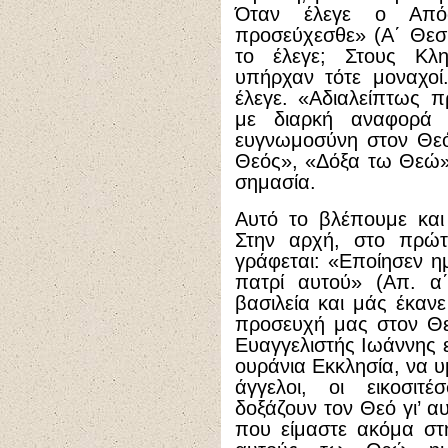
Όταν έλεγε ο Απόσ
προσεύχεσθε» (Α΄ Θεσ. 
το έλεγε; Στους Κλη
υπήρχαν τότε μοναχοί
έλεγε. «Αδιαλείπτως 
με διαρκή αναφορά
ευγνωμοσύνη στον Θεό
Θεός», «Δόξα τω Θεώ».
σημασία.
Αυτό το βλέπουμε και
Στην αρχή, στο πρώτ
γράφεται: «Εποίησεν ημ
πατρί αυτού» (Απ. α
βασιλεία και μάς έκανε
προσευχή μας στον Θεό
Ευαγγελιστής Ιωάννης 
ουράνια Εκκλησία, να υ
άγγελοι, οι εικοσιτέ
δοξάζουν τον Θεό γι’ α
που είμαστε ακόμα στη