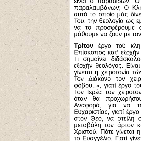
είναι ο παραδίδων; Ο 
παραλαμβάνων; Ο Κληρι
αυτό το οποίο μάς δίν
Του, την θεολογία ως εμπ
να το προσφέρουμε 
μάθουμε να ζουν με τον
Τρίτον
έργο τού κληρ
Επίσκοπος κατ’ εξοχήν 
Τι σημαίνει διδάσκαλ
εξοχήν θεολόγος. Είνα
γίνεται η χειροτονία 
Τον Διάκονο τον χει
φόβου..», γιατί έργο τ
Τον Ιερέα τον χειροτ
όταν θα προχωρήσου
Αναφορά, για να τ
Ευχαριστίας, γιατί έργ
στον Θεό, να στείλη 
μεταβάλη τον άρτον κ
Χριστού. Πότε γίνεται 
το Ευαγγέλιο. Γιατί γίν