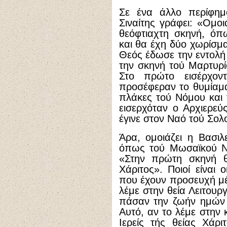
Σε ένα άλλο περίφημ
Σιναίτης γράφει: «Ομο
θεόφτιαχτη σκηνή, όπ
και θα έχη δύο χωρίσμ
Θεός έδωσε την εντολή
την σκηνή τού Μαρτυρί
Στο πρώτο εισέρχον
προσέφεραν το θυμίαμα
πλάκες τού Νόμου και τ
εισερχόταν ο Αρχιερεύ
έγινε στον Ναό τού Σολ
Άρα, ομοιάζει η Βασι
όπως τού Μωσαϊκού Νό
«Στην πρώτη σκηνή θα
Χάριτος». Ποιοί είναι ο
που έχουν προσευχή μέ
λέμε στην θεία Λειτουρ
πάσαν την ζωήν ημών
Αυτό, αν το λέμε στην 
Ιερείς τής θείας Χάρι