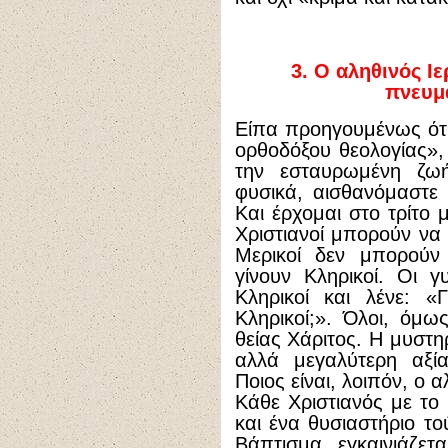
3. Ο αληθινός Ιε
πνευμ
Είπα προηγουμένως ότι
ορθοδόξου θεολογίας», 
την εσταυρωμένη ζωή
φυσικά, αισθανόμαστε 
Και έρχομαι στο τρίτο μ
Χριστιανοί μπορούν να
Μερικοί δεν μπορού
γίνουν Κληρικοί. Οι 
Κληρικοί και λένε: «
Κληρικοί;». Όλοι, όμω
θείας Χάριτος. Η μυστη
αλλά μεγαλύτερη αξία
Ποιος είναι, λοιπόν, ο 
Κάθε Χριστιανός με το 
και ένα θυσιαστήριο το
Βάπτισμα, εγκαινιάζετ