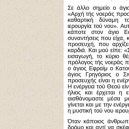
Σε άλλο σημείο ο άγιο
«Αρχή τής νοεράς προσε
καθαρτική δύναμη τ
ιερουργία τού νου». Αυ
κάποτε στον άγιο Εφ
συναντήσεις που είχα, 
προσευχή, που αρχίζει
καρδιά. Και μού είπε: 
εισαγωγή, το κύριο θ
πρόλογος τής νοεράς π
ο άγιος Εφραίμ ο Κατο
άγιος Γρηγόριος ο Σι
προσευχής είναι η ενέρ
Η ενέργεια τού Θεού εί
ήλιος και έρχεται η 
αισθάνομαστε μέσα μα
γίνεται και με την ενέργ
η μυστική τού νου ιερου
Όταν κάποιος άνθρωπ
δρόμο και αντί να σκέφ