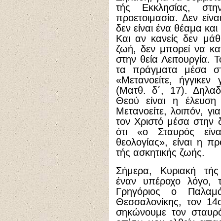
τής Εκκλησίας, στην
προετοιμασία. Δεν είνα
δεν είναι ένα θέαμα και
Και αν κανείς δεν μάθ
ζωή, δεν μπορεί να κα
στην θεία Λειτουργία. Τ
τα πράγματα μέσα στ
«Μετανοείτε, ήγγικεν
(Ματθ. δ΄, 17). Δηλα
Θεού είναι η έλευση
Μετανοείτε, λοιπόν, για
τον Χριστό μέσα στην 
ότι «ο Σταυρός είν
θεολογίας», είναι η π
τής ασκητικής ζωής.
Σήμερα, Κυριακή τής
έναν υπέροχο λόγο, 
Γρηγόριος ο Παλαμ
Θεσσαλονίκης, τον 14ο
σηκώνουμε τον σταυρό