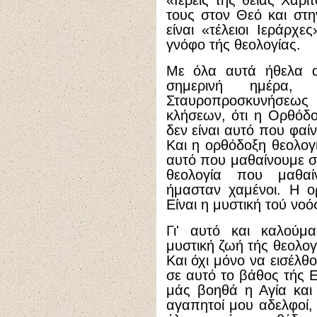
«Ιερείς τής θείας Χάρι
τους στον Θεό και στ
είναι «τέλειοι Ιεράρχ
γνόφο τής θεολογίας.
Με όλα αυτά ήθελα 
σημερινή ημέρα,
Σταυροπροσκυνήσεω
κλήσεων, ότι η Ορθόδο
δεν είναι αυτό που φαίν
Και η ορθόδοξη θεολογί
αυτό που μαθαίνουμε σ
θεολογία που μαθαί
ήμασταν χαμένοι. Η ορ
Είναι η μυστική τού νοό
Γι' αυτό και καλούμ
μυστική ζωή τής θεολογ
Και όχι μόνο να εισέλθ
σε αυτό το βάθος τής Ε
μάς βοηθά η Αγία και
αγαπητοί μου αδελφοί, 