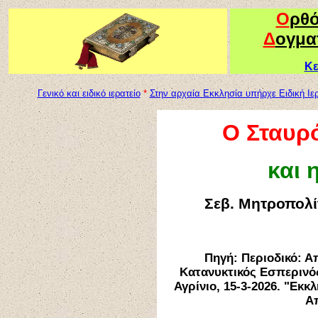
Ο
ρθ
Δ
ογμα
Κε
Γενικό και ειδικό ιερατείο
*
Στην αρχαία Εκκλησία υπήρχε Ειδική Ιε
Ο Σταυρό
και
Σεβ. Μητροπολί
Πηγή:
Περιοδικό: Α
Κατανυκτικός Εσπεριν
Αγρίνιο, 15-3-2026. "Εκκ
Απ