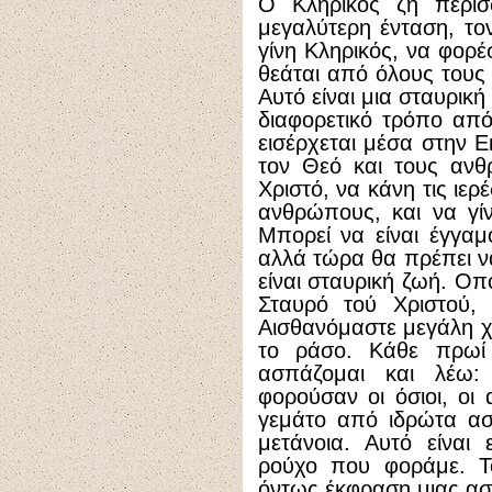
Ο Κληρικός ζη περισ
μεγαλύτερη ένταση, το
γίνη Κληρικός, να φορέ
θεάται από όλους τους
Αυτό είναι μια σταυρικ
διαφορετικό τρόπο από 
εισέρχεται μέσα στην Ε
τον Θεό και τους ανθ
Χριστό, να κάνη τις ιερ
ανθρώπους, και να γ
Μπορεί να είναι έγγαμ
αλλά τώρα θα πρέπει ν
είναι σταυρική ζωή. Οπ
Σταυρό τού Χριστού, 
Αισθανόμαστε μεγάλη χ
το ράσο. Κάθε πρω
ασπάζομαι και λέω:
φορούσαν οι όσιοι, οι 
γεμάτο από ιδρώτα ασ
μετάνοια. Αυτό είναι
ρούχο που φοράμε. Το
όντως έκφραση μιας ασ