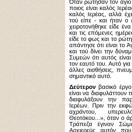
Όταν ρώτησαν τον άγιο
ποιος είναι καλός Ιερέας
καλός Ιερέας, αλλά έχε
τού είπε - και ήταν ο
χειροτονήθηκε είδε έ
και τις επόμενες ημέρ
είδε το φως και το ρώτη
απάντησε ότι είναι το 
και τού δίνει την δύνα
Συμεών ότι αυτός είναι
τον εαυτό του. Αυτό για
άλλες αισθήσεις, πνευμ
σημαντικό αυτό.
Δεύτερον
βασικό έργο
είναι να διαφυλάττουν 
διαφυλάξουν την παρ
Ιερέων. Πριν την εκφ
αχράντου, υπερευ
Θεοτόκου...», όταν ο ά
Τράπεζα έγιναν Σώμ
Αρχιερεύς αυτόν που 