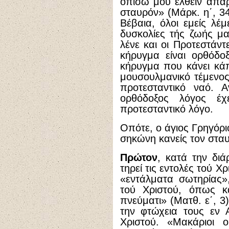
οπίσω μου ελθείν απα
σταυρόν» (Μάρκ. η΄, 3
Βέβαια, όλοι εμείς λέ
δυσκολίες τής ζωής μα
λένε και οι Προτεστάντ
κήρυγμα είναι ορθόδο
κήρυγμα που κάνει κά
μουσουλμανικό τέμενος
προτεσταντικό ναό. Α
ορθόδοξος λόγος έχ
προτεσταντικό λόγο.
Οπότε, ο άγιος Γρηγόρι
σηκώνη κανείς τον στα
Πρώτον
, κατά την διά
τηρεί τις εντολές τού Χρ
«εντάλματα σωτηρίας»,
τού Χριστού, όπως κ
πνεύματι» (Ματθ. ε΄, 3
την φτώχεια τους εν Α
Χριστού. «Μακάριοι ο