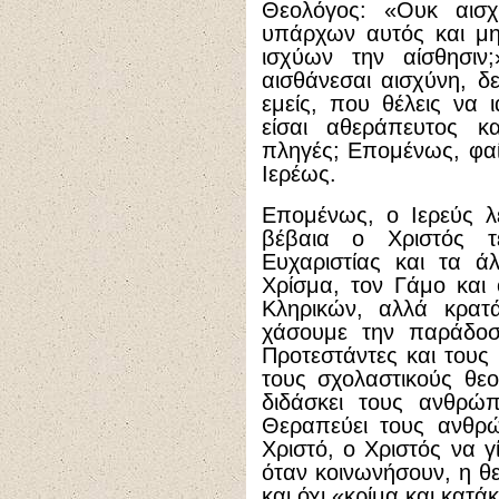
Θεολόγος: «Ουκ αισχ
υπάρχων αυτός και μη
ισχύων την αίσθησιν
αισθάνεσαι αισχύνη, δ
εμείς, που θέλεις να 
είσαι αθεράπευτος κ
πληγές; Επομένως, φαίν
Ιερέως.
Επομένως, ο Ιερεύς λε
βέβαια ο Χριστός τ
Ευχαριστίας και τα ά
Χρίσμα, τον Γάμο και
Κληρικών, αλλά κρατά
χάσουμε την παράδοσ
Προτεστάντες και τους
τους σχολαστικούς θεο
διδάσκει τους ανθρώπ
Θεραπεύει τους ανθρ
Χριστό, ο Χριστός να γ
όταν κοινωνήσουν, η θε
και όχι «κρίμα και κατά