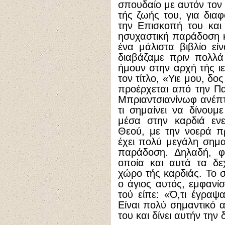
σπουδαίο με αυτόν τον 
τής ζωής του, για δια
την Επισκοπή του και
ησυχαστική παράδοση κ
ένα μάλιστα βιβλίο εί
διαβάζαμε πριν πολλά
ήμουν στην αρχή τής ιε
τον τίτλο, «Υιε μου, δο
προέρχεται από την Πα
Μπριαντσιανίνωφ ανέπτυ
τι σημαίνει να δίνου
μέσα στην καρδιά ενε
Θεού, με την νοερά π
έχει πολύ μεγάλη σημασ
παράδοση. Δηλαδή, φ
οποία και αυτά τα δε
χώρο τής καρδιάς. Το σ
ο άγιος αυτός, εμφανί
τού είπε: «Ό,τι έγραψα
Είναι πολύ σημαντικό α
του και δίνει αυτήν την