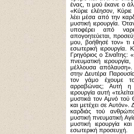
ένας, τι μού έκανε ο άλ
«Κύριε ελέησον, Κύριε
λέει μέσα από την καρδι
μυστική ιερουργία. Ότα
υποφέρει από ναρ
απογοητεύεται, προσεύ
μου, βοήθησέ τον» τι ε
εσωτερική ιερουργία. 
Γρηγόριος ο Σιναΐτης: 
πνευματική ιερουργία
μέλλουσα απόλαυση». 
στην Δευτέρα Παρουσία
τον γάμο έχουμε τ
αρραβώνας; Αυτή η 
ιερουργία αυτή «τελείτ
μυστικά τον Αμνό τού 
και μετέχει σε Αυτόν».
καρδιάς τού ανθρώπο
μυστική πνευματική Αγία
μυστική ιερουργία κα
εσωτερική προσευχή.