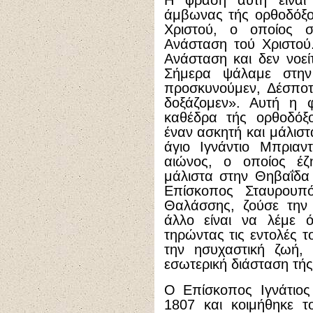
Η φράση αυτή είναι σ
άμβωνας τής ορθοδόξου
Χριστού, ο οποίος σ
Ανάσταση τού Χριστού.
Ανάσταση και δεν νοεί
Σήμερα ψάλαμε στην
προσκυνούμεν, Δέσποτ
δοξάζομεν». Αυτή η φ
καθέδρα τής ορθοδόξο
έναν ασκητή και μάλισ
άγιο Ιγνάντιο Μπριαν
αιώνος, ο οποίος έζ
μάλιστα στην Θηβαΐδα 
Επίσκοπος Σταυρουπ
Θαλάσσης, ζούσε την 
άλλο είναι να λέμε ό
τηρώντας τις εντολές τ
την ησυχαστική ζωή, 
εσωτερική διάσταση τής
Ο Επίσκοπος Ιγνάτιος
1807 και κοιμήθηκε τ