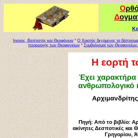
Ο
ρθ
Δ
ογμα
Κε
Ιησούς, Βαπτιστής και Θεοφάνεια
*
Ο Χριστός δεχόμενος το βάπτισμα
παραμονής των Θεοφανείων
*
Συμβολισμοί τών Θεοφανείων.
Η εορτή 
Έχει χαρακτήρα 
ανθρωπολογικό κ
Αρχιμανδρίτης
Πηγή:
Από το βιβλίο: Α
ακίνητες Δεσποτικές και Θ
Γρηγορίου, Ά