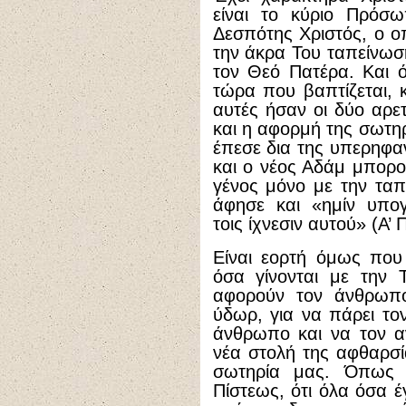
είναι το κύριο Πρόσω
Δεσπότης Χριστός, ο οπ
την άκρα Του ταπείνωσ
τον Θεό Πατέρα. Και ό
τώρα που βαπτίζεται, κ
αυτές ήσαν οι δύο αρετ
και η αφορμή της σωτη
έπεσε δια της υπερηφαν
και ο νέος Αδάμ μπορ
γένος μόνο με την ταπ
άφησε και «ημίν υπο
τοις ίχνεσιν αυτού» (Α’ 
Είναι εορτή όμως που
όσα γίνονται με την 
αφορούν τον άνθρωπο
ύδωρ, για να πάρει τ
άνθρωπο και να τον αν
νέα στολή της αφθαρσία
σωτηρία μας. Όπως 
Πίστεως, ότι όλα όσα έ