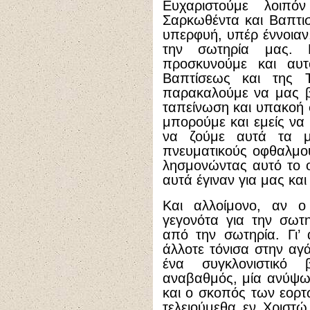
Ευχαριστούμε λοιπ
Σαρκωθέντα και Βαπτισ
υπερφυή, υπέρ έννοιαν
την σωτηρία μας. 
προσκυνούμε και αυτ
Βαπτίσεως και της Τ
παρακαλούμε να μας β
ταπείνωση και υπακοή 
μπορούμε και εμείς να
να ζούμε αυτά τα μ
πνευματικούς οφθαλμού
λησμονώντας αυτό το ο
αυτά έγιναν για μας και
Και αλλοίμονο, αν ο
γεγονότα για την σωτ
από την σωτηρία. Γι’
άλλοτε τόνισα στην αγά
ένα συγκλονιστικό
αναβαθμός, μία ανύψω
και ο σκοπός των εορτ
τελειούμεθα εν Χριστώ