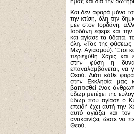
ημάς και δια την σωτηρ
Και δεν αφορά μόνο τ
την κτίση, όλη την δημ
μεν στον Ιορδάνη, αλ
Ιορδάνη έφερε και τη
και αγίασε τα ύδατα, τ
όλη. «Τας της φύσεως
Μεγ. Αγιασμού). Έτσι κ
περιεχύθη Χάρις και 
στην φύση η δυνατ
επαναλαμβάνεται, να γ
Θεού. Διότι κάθε φορά
στην Εκκλησία μας κ
βαπτισθεί ένας άνθρωπ
ύδωρ μετέχει της ευλογ
ύδωρ που αγίασε ο Κύ
επειδή έχει αυτή την Χ
αυτό αγιάζει και τον
ανακαινίζει, ώστε να π
Θεού.