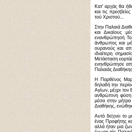
Κατ’ αρχάς θα ήθ
και τις πρεσβείε
τού Χριστού...
Στην Παλαιά Διαθ
και Δικαίους μέ
ενανθρώπησή Του
άνθρωπος και μά
ουρανούς και απ
ιδιαίτερη σημασ
Μετάσταση εορτάζ
ενηνθρώπησε από
Παλαιάς Διαθήκης
Η Παρθένος Μαρί
δηλαδή την περίο
Αγίων, μέχρι τον 
ανθρώπινη φύση 
μέσα στην μήτρα 
Διαθήκης, ενώθηκ
Αυτό δείχνει το 
ένας Προφήτης κα
αλλά ήταν μια ζω
ένωση τής Παλαιά