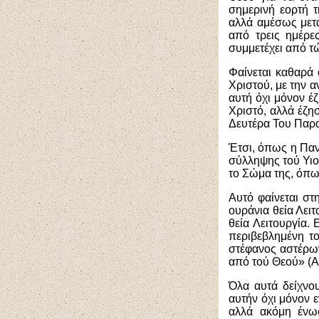
σημερινή εορτή 
αλλά αμέσως μετά
από τρεις ημέρε
συμμετέχει από τ
Φαίνεται καθαρά 
Χριστού, με την 
αυτή όχι μόνον έ
Χριστό, αλλά έζη
Δευτέρα Του Παρο
Έτσι, όπως η Πανα
σύλληψης τού Υιού
το Σώμα της, όπω
Αυτό φαίνεται στ
ουράνια θεία Λειτ
θεία Λειτουργία.
περιβεβλημένη τ
στέφανος αστέρων 
από τού Θεού» (Απ.
Όλα αυτά δείχνο
αυτήν όχι μόνον ε
αλλά ακόμη ένωσ