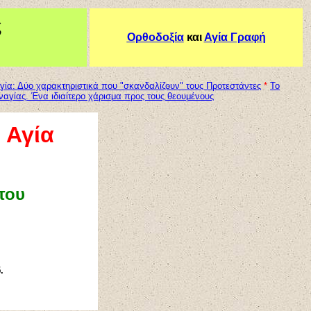
ς
Ορθοδοξία
και
Αγία Γραφή
γία: Δύο χαρακτηριστικά που "σκανδαλίζουν" τους Προτεστάντες
*
Το
ναγίας. Ένα ιδιαίτερο χάρισμα προς τους θεουμένους
 Αγία
του
.