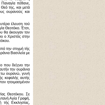
 Παναγία πέθανε,
Θεό της, και μετά
ους ουρανούς και
ευτέρα έλευση τού
ία Θεοτόκο. Έτσι,
ου θα άκουγαν τον
ει ο Χριστός στην
τόκου.
από την στιγμή τής
υράνια Βασιλεία με
ο που δείχνει την
 αυτήν την ουράνια
ν τω ουρανώ, γυνή
ής κεφαλής αυτής
τόπον ητοιμασμένον
ίας Θεοτόκου. Σε
ωντανή Αγία Γραφή,
ή τής Εκκλησίας,