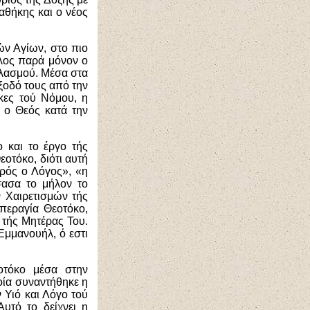
αθήκης και ο νέος
ών Αγίων, στο πιο
λος παρά μόνον ο
ξιλασμού. Μέσα στα
έξοδό τους από την
κες τού Νόμου, η
 ο Θεός κατά την
 και το έργο τής
οτόκο, διότι αυτή
τρός ο Λόγος», «η
σασα το μήλον το
 Χαιρετισμών τής
περαγία Θεοτόκο,
 τής Μητέρας Του.
 Εμμανουήλ, ό εστι
οτόκο μέσα στην
ποία συναντήθηκε η
 Υιό και Λόγο τού
υτό το δείχνει η