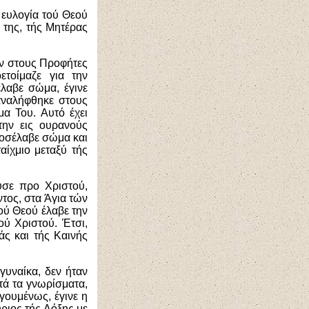
 ευλογία τού Θεού
 της, τής Μητέρας
αν στους Προφήτες
ετοίμαζε για την
λαβε σώμα, έγινε
αναλήφθηκε στους
α Του. Αυτό έχει
την εις ουρανούς
ροσέλαβε σώμα και
ίχμιο μεταξύ τής
ύσε προ Χριστού,
τος, στα Άγια τών
τού Θεού έλαβε την
ύ Χριστού. Έτσι,
άς και τής Καινής
γυναίκα, δεν ήταν
τά τα γνωρίσματα,
γουμένως, έγινε η
ριος τής Δόξης με