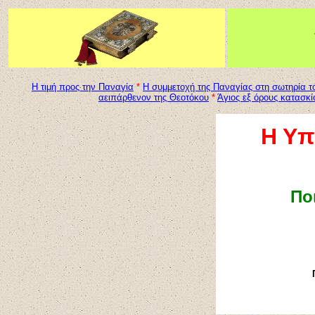
Η τιμή προς την Παναγία
*
Η συμμετοχή της Παναγίας στη σωτηρία 
αειπάρθενον της Θεοτόκου
*
Άγιος εξ όρους κατασκ
Η Υπ
Πο