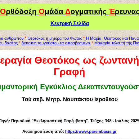
Ο
ρθόδοξη
Ο
μάδα
Δ
ογματικής
Έ
ρευνα
Κεντρική Σελίδα
του ανθρώπου
*
Θεοτόκος η μητέρα του Φωτός
*
Η Μαρία, Θεοτόκος και Πανα
ίου δασέος
*
Δεκαπενταυγούστου τα αποσβεσμένα
*
Μακαρία τελευτή τής Πα
εραγία Θεοτόκος ως ζωντανή
Γραφή
ιμαντορική Εγκύκλιος Δεκαπενταυγούσ
Τού σεβ. Μητρ. Ναυπάκτου Ιεροθέου
Πηγή: Περιοδικό "Εκκλησιαστική Παρέμβαση". Τεύχος 348 - Ιούλιος 2025
Αναδημοσίευση από:
https://www.parembasis.gr