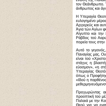
τον Θεάνθρωπο. Έ
άνθρωπος και άγι
Η Υπεραγία Θεοτό
ευλογημένο μέρο
Αρχιερεύς και αυτ
Άγια τών Αγίων φύ
Αίγυπτο και την
Ράβδος τού Ααρώ
πορεία τους στην
Αυτό το γεγονός
Παναγίας μας. Ου
είναι τού «Χριστ
στάχυς η βλαστή
εύοσμον», «η στ
Υπεραγίας Θεοτό
όπως ο Προφήτης 
«Ιδού η παρθένος 
μεθερμηνευόμενον
Προχωρώντας ακ
προοπτική τού μέλ
Παλαιά με την Κα
Θεού για να ενα