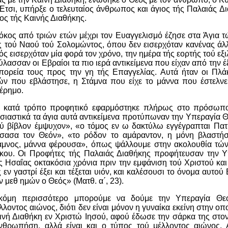
τσι, υπήρξε ο τελευταίος άνθρωπος και άγιος τής Παλαιάς Δι
ος τής Καινής Διαθήκης.
κος από τριών ετών μέχρι τον Ευαγγελισμό έζησε στα Άγια τ
ς τού Ναού τού Σολομώντος, όπου δεν εισερχόταν κανένας άλ
ός εισερχόταν μία φορά τον χρόνο, την ημέρα τής εορτής τού ε
λασσαν οι Εβραίοι τα πιο ιερά αντικείμενα που είχαν από την 
 πορεία τους προς την γη τής Επαγγελίας. Αυτά ήταν οι Πλά
ν που εβλάστησε, η Στάμνα που είχε το μάννα που έστελνε
 έρημο.
, κατά τρόπο προφητικό εφαρμόστηκε πλήρως στο πρόσωπο
σιαστικά τα άγια αυτά αντικείμενα προτύπωναν την Υπεραγία Θε
ού βίβλον έμψυχον», «ο τόμος εν ω δακτύλω εγγέγραπται Πα
σασα τον Θεόν», «το ρόδον το αμάραντον, η μόνη βλαστή
άμνος, μάννα φέρουσα», όπως ψάλλουμε στην ακολουθία τών
κου. Οι Προφήτες τής Παλαιάς Διαθήκης προφήτευσαν την Υ
Ησαΐας οκτακόσια χρόνια πριν την εμφάνιση τού Χριστού και
εν γαστρί έξει και τέξεται υιόν, και καλέσουσι το όνομα αυτού
 μεθ ημών ο Θεός» (Ματθ. α΄, 23).
όμη περισσότερο μπορούμε να δούμε την Υπεραγία Θε
λοντος αιώνος, διότι δεν είναι μόνον η γυναίκα εκείνη στην ο
ινή Διαθήκη εν Χριστώ Ιησού, αφού έδωσε την σάρκα της στον
νθρωπήση, αλλά είναι και ο τύπος τού μέλλοντος αιώνος. Α