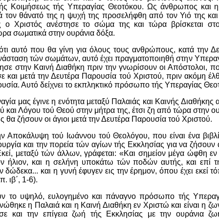
τής Κοιμήσεως τής Υπεραγίας Θεοτόκου. Ως άνθρωπος και η
 τον θάνατό της η ψυχή της προσελήφθη από τον Υιό της και 
ς ο Χριστός ανέστησε το σώμα της και τώρα βρίσκεται στ
ώρα σωματικά στην ουράνια δόξα.
ότι αυτό που θα γίνη για όλους τους ανθρώπους, κατά την Δ
ανάσταση τών σωμάτων, αυτό έχει πραγματοποιηθή στην Υπεραγ
ζησε στην Καινή Διαθήκη πριν την γνωρίσουν οι Απόστολοι, π
σε και μετά την Δευτέρα Παρουσία τού Χριστού, πριν ακόμη έλθ
υσία. Αυτό δείχνει το εκπληκτικό πρόσωπο τής Υπεραγίας Θεο
γία μας έγινε η ενότητα μεταξύ Παλαιάς και Καινής Διαθήκης 
 και Λόγου τού Θεού στην μήτρα της, έτσι ζη από τώρα στην ο
ς θα ζήσουν οι άγιοι μετά την Δευτέρα Παρουσία τού Χριστού.
ην Αποκάλυψη τού Ιωάννου τού Θεολόγου, που είναι ένα βιβλί
ουργία και την πορεία τών αγίων τής Εκκλησίας για να ζήσουν
 Εκεί, μεταξύ τών άλλων, γράφεται: «Και σημείον μέγα ώφθη ε
ον ήλιον, και η σελήνη υποκάτω τών ποδών αυτής, και επί τ
δώδεκα... και η γυνή έφυγεν εις την έρημον, όπου έχει εκεί 
 ιβ΄, 1-6).
υν το υψηλό, ευλογημένο και πάναγνο πρόσωπο τής Υπεραγ
νώθηκε η Παλαιά και η Καινή Διαθήκη εν Χριστώ και είναι η ζ
ε και την επίγεια ζωή τής Εκκλησίας με την ουράνια ζω