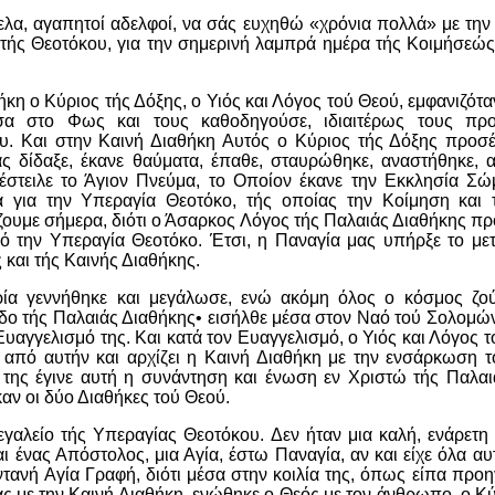
ελα, αγαπητοί αδελφοί, να σάς ευχηθώ «χρόνια πολλά» με την
ς τής Θεοτόκου, για την σημερινή λαμπρά ημέρα τής Κοιμήσεώς
ήκη ο Κύριος τής Δόξης, ο Υιός και Λόγος τού Θεού, εμφανιζότ
σα στο Φως και τους καθοδηγούσε, ιδιαιτέρως τους προ
. Και στην Καινή Διαθήκη Αυτός ο Κύριος τής Δόξης προσέ
ς δίδαξε, έκανε θαύματα, έπαθε, σταυρώθηκε, αναστήθηκε, 
έστειλε το Άγιον Πνεύμα, το Οποίον έκανε την Εκκλησία Σώμ
ία για την Υπεραγία Θεοτόκο, τής οποίας την Κοίμηση και 
ουμε σήμερα, διότι ο Άσαρκος Λόγος τής Παλαιάς Διαθήκης π
 την Υπεραγία Θεοτόκο. Έτσι, η Παναγία μας υπήρξε το μετα
 και τής Καινής Διαθήκης.
α γεννήθηκε και μεγάλωσε, ενώ ακόμη όλος ο κόσμος ζο
δο τής Παλαιάς Διαθήκης• εισήλθε μέσα στον Ναό τού Σολομών
Ευαγγελισμό της. Και κατά τον Ευαγγελισμό, ο Υιός και Λόγος 
από αυτήν και αρχίζει η Καινή Διαθήκη με την ενσάρκωση το
της έγινε αυτή η συνάντηση και ένωση εν Χριστώ τής Παλαι
αν οι δύο Διαθήκες τού Θεού.
μεγαλείο τής Υπεραγίας Θεοτόκου. Δεν ήταν μια καλή, ενάρετη 
ι ένας Απόστολος, μια Αγία, έστω Παναγία, αν και είχε όλα αυ
ντανή Αγία Γραφή, διότι μέσα στην κοιλία της, όπως είπα προη
ς με την Καινή Διαθήκη, ενώθηκε ο Θεός με τον άνθρωπο, ο Κύ