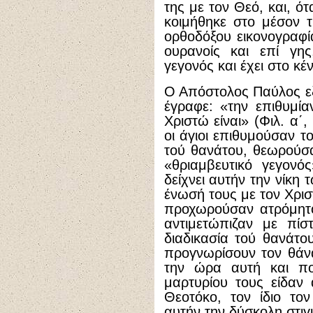
της με τον Θεό, και, ό
κοιμήθηκε στο μέσον 
ορθοδόξου εικονογραφία
ουρανοίς και επί γης
γεγονός και έχει στο κ
Ο Απόστολος Παύλος εξ
έγραφε: «την επιθυμία
Χριστώ είναι» (Φιλ. α΄,
οι άγιοι επιθυμούσαν 
τού θανάτου, θεωρούσ
«θριαμβευτικό γεγονό
δείχνει αυτήν την νίκη
ένωσή τους με τον Χρισ
προχωρούσαν ατρόμητοι
αντιμετώπιζαν με πίσ
διαδικασία τού θανάτο
προγνωρίσουν τον θάνα
την ώρα αυτή και πο
μαρτυρίου τους είδαν 
Θεοτόκο, τον ίδιο το
αυτήν την δύσκολη στιγ