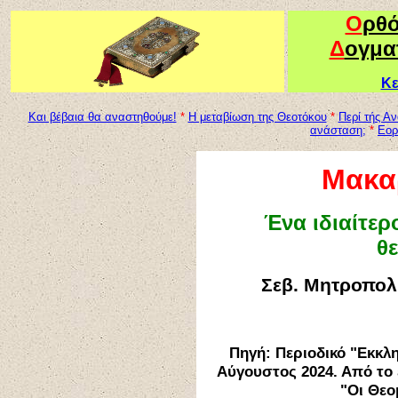
Ο
ρθ
Δ
ογμα
Κε
Και βέβαια θα αναστηθούμε!
*
Η μεταβίωση της Θεοτόκου
*
Περί τής 
ανάσταση;
*
Εορ
Μακαρ
Ένα ιδιαίτερ
θ
Σεβ. Μητροπολ
Πηγή: Περιοδικό "Εκκλ
Αύγουστος 2024. Από το 
"Οι Θεο