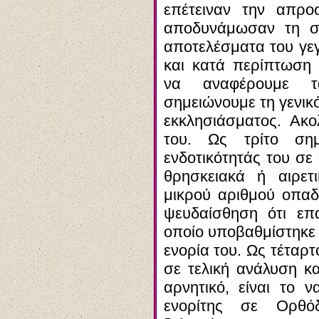
επέτειναν την απρο
αποδυνάμωσαν τη σχ
αποτελέσματα του γε
και κατά περίπτωση 
να αναφέρουμε τ
σημειώνουμε τη γενικ
εκκλησιάσματος. Ακ
του. Ως τρίτο ση
ενδοτικότητάς του σε
θρησκειακά ή αιρετ
μικρού αριθμού οπαδ
ψευδαίσθηση ότι επ
οποίο υποβαθμίστηκε
ενορία του. Ως τέταρ
σε τελική ανάλυση κα
αρνητικό, είναι το 
ενορίτης σε Ορθόδ