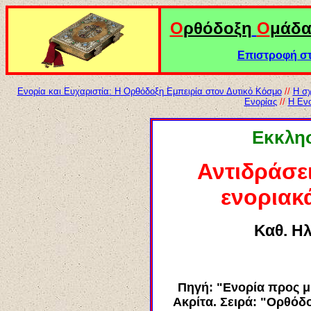
Ο
ρθόδοξη
Ο
μάδ
Επιστροφή στ
Ενορία και Ευχαριστία: Η Ορθόδοξη Εμπειρία στον Δυτικό Κόσμο
//
Η σχ
Ενορίας
//
Η Ενο
Εκκλησ
Αντιδράσε
ενοριακ
Καθ. Η
Πηγή: "Ενορία προς μ
Ακρίτα. Σειρά: "Ορθόδ