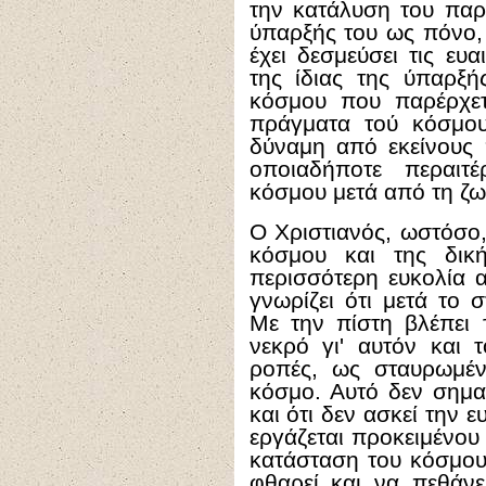
την κατάλυση του παρ
ύπαρξής του ως πόνο, 
έχει δεσμεύσει τις ευ
της ίδιας της ύπαρξή
κόσμου που παρέρχετ
πράγματα τού κόσμου 
δύναμη από εκείνους 
οποιαδήποτε περαιτ
κόσμου μετά από τη ζω
Ο Χριστιανός, ωστόσο,
κόσμου και της δικ
περισσότερη ευκολία αλ
γνωρίζει ότι μετά το
Με την πίστη βλέπει
νεκρό γι' αυτόν και 
ροπές, ως σταυρωμέν
κόσμο. Αυτό δεν σημαί
και ότι δεν ασκεί την ε
εργάζεται προκειμένο
κατάσταση του κόσμου
φθαρεί και να πεθάνε