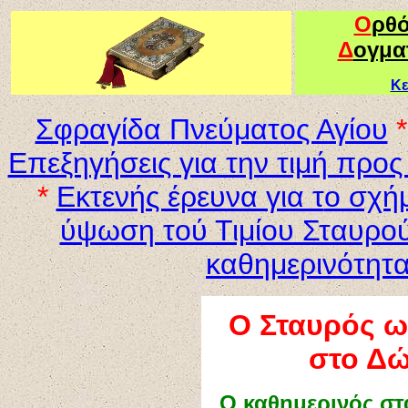
Ο
ρθ
Δ
ογμα
Κε
Σφραγίδα Πνεύματος Αγίου
*
Επεξηγήσεις για την τιμή προς
*
Εκτενής έρευνα για τ
ο σχή
ύψωση τού Τιμίου Σταυρο
καθημερινότητ
Ο Σταυρός 
στο Δώ
Ο καθημερινός σ