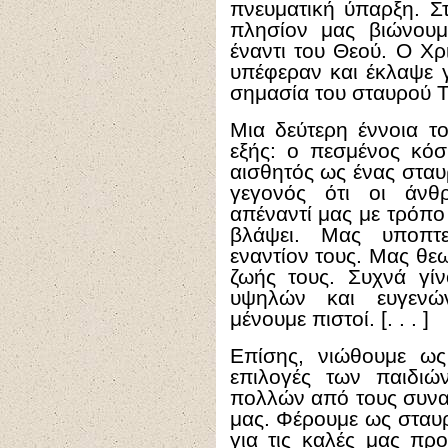
πνευματική ύπαρξη. Σ
πλησίον μας βιώνουμ
έναντι του Θεού. Ο Χ
υπέφεραν και έκλαψε γ
σημασία του σταυρού Τ
Μια δεύτερη έννοια το
εξής: ο πεσμένος κόσ
αισθητός ως ένας σταυ
γεγονός ότι οι άνθ
απέναντί μας με τρόπο 
βλάψει. Μας υποπτε
εναντίον τους. Μας θε
ζωής τους. Συχνά γίν
υψηλών και ευγενών
μένουμε πιστοί. [. . . ]
Επίσης, νιώθουμε ως
επιλογές των παιδι
πολλών από τους συνα
μας. Φέρουμε ως σταυ
για τις καλές μας πρ