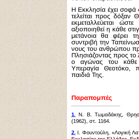
Η Εκκλησία έχει σοφά 
τελείται προς δόξαν Θ
εκμεταλλεύεται ώστε
αξιοποιηθεί η κάθε στιγ
μετάνοια θα φέρει τ
συντριβή την Ταπείνωσ
νους του ανθρώπου πρ
Πλησιάζοντας προς το Ά
ο αγώνας του κάθε 
Υπεραγία Θεοτόκο, π
παιδιά Της.
Παραπομπές
1.
Ν. Β. Τωμαδάκης, Θρησκ
(1962), στ. 1164.
2.
Ι. Φουντούλη, «Λογική Λατ