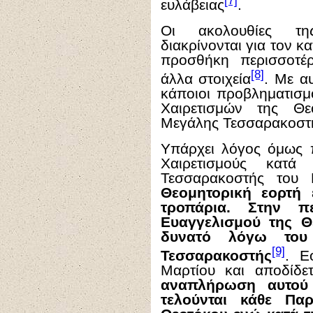
[7]
ευλάβειας
.
Οι ακολουθίες τη
διακρίνονται για τον κ
προσθήκη περισσοτέ
[8]
άλλα στοιχεία
. Με α
κάποιοι προβληματισμ
Χαιρετισμών της Θε
Μεγάλης Τεσσαρακοστ
Υπάρχει λόγος όμως π
Χαιρετισμούς κατά
Τεσσαρακοστής του
Θεομητορική εορτή 
τροπάρια. Στην π
Ευαγγελισμού της Θ
δυνατό λόγω του
[9]
Τεσσαρακοστής
. Ε
Μαρτίου και αποδίδε
αναπλήρωση αυτού 
τελούνται κάθε Παρ