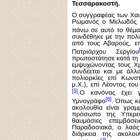
Τεσσαρακοστή.
Ο συγγραφέας των Χαιρ
Ρωμανός ο Μελωδός 
πάνω σε αυτό το θέμα
συνδέθηκε με την πολ
από τους Αβαρούς, επ
Πατριάρχου Σεργίου
πρωτοστάτησε κατά τη 
εμψυχώνοντας τους Χρ
συνδέεται και με άλλ
πολιορκίες επί Κωνσ
μ.Χ.), επί Λέοντος του
[5]
.Ο κανόνας έχει 
[6]
Υμνογράφο
. Όπως κα
ακολουθία είναι γραμ
πρόσωπο της Υπερευ
θαυμάσιες επεμβάσε
Παραδοσιακά, ο λαός
διάρκεια της ακολου