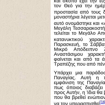
και σκοπό έχει την ευ
τον Θεό για την ημέ
προστασία από τους δ
μοναστήρια λέγεται μετ
αυτό ονομάστηκε και 
Μεγάλη Τεσσαρακοστή,
τελείται το Μεγάλο Α
κατανυκτικού χαρα
Παρασκευή, το Σάββατ
Μικρό Απόδειπνο 
Αναστάσιμου χαρακ
φαίνεται και από τα 
Τραπέζης που από πέν
Υπάρχει μια παράδο
Παναγίας. Αυτή η 
εμφάνιση της Παναγία
πως όποιος διαβάζει 
προς Αυτήν, η Ίδια θα 
που θα βρεθεί ενώπιον
[16
να τον υπερασπισθεί