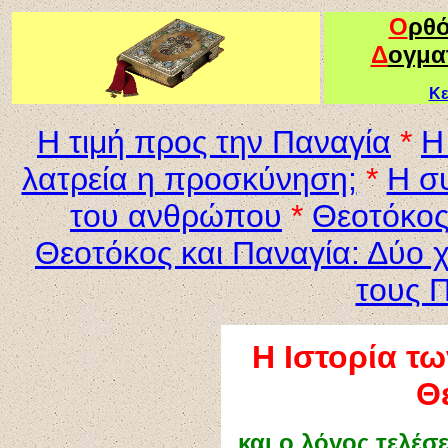
Ο
ρθ
Δ
ογμα
Κε
Η τιμή προς την Παναγία
*
Η
λατρεία η προσκύνηση;
*
Η σ
του ανθρώπου
*
Θεοτόκος
Θεοτόκος και Παναγία: Δύο 
τους 
Η Ιστορία τ
Θ
και ο λόγος τελέσ