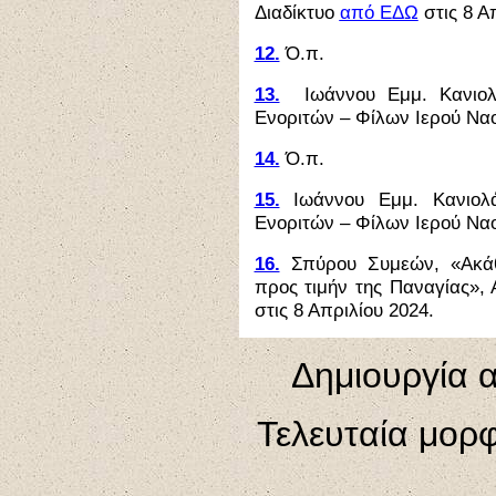
Διαδίκτυο
από ΕΔΩ
στις 8 Α
12.
Ό.π.
13.
Ιωάννου Εμμ. Κανιολά
Ενοριτών – Φίλων Ιερού Ναο
14.
Ό.π.
15.
Ιωάννου Εμμ. Κανιολά
Ενοριτών – Φίλων Ιερού Ναο
16.
Σπύρου Συμεών, «Ακάθ
προς τιμήν της Παναγίας»,
στις 8 Απριλίου 2024.
Δημιουργία α
Τελευταία μορ