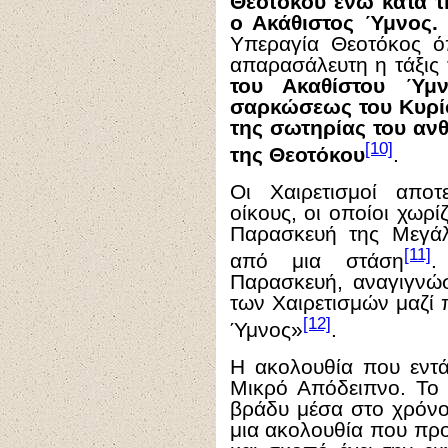
Θεοτόκου ενώ κατά τ
ο Ακάθιστος Ύμνος.
Υπεραγία Θεοτόκος όπ
απαρασάλευτη η τάξις
του Ακαθίστου Ύμν
σαρκώσεως του Κυρίο
της σωτηρίας του αν
[10]
της Θεοτόκου
.
Οι Χαιρετισμοί αποτ
οίκους, οι οποίοι χωρί
Παρασκευή της Μεγάλ
[11]
από μια στάση
.
Παρασκευή, αναγιγνώσ
των Χαιρετισμών μαζί 
[12]
Ύμνος»
.
Η ακολουθία που εντάσ
Μικρό Απόδειπνο. Το 
βράδυ μέσα στο χρόνο
μια ακολουθία που πρ