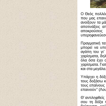
Ο Θεός πολλές
που μας επαινε
ανοίξουν τα μ
αποτινάξεις 
αποκρούσεις
υπερηφανεύεσα
Πραγματική ταπ
μπορεί να υπο
αγάπη του γι’
χαρίσματα, δηλ
όλα όσα έχει 
χαρίσματα. Για
και στα μεγάλα
Υπάρχει η δόξ
τους δοξάσω κι
τους επαίνους 
επαινούν’’ (Λου
Θ’ αντιληφθείς
σου τη δόξα 