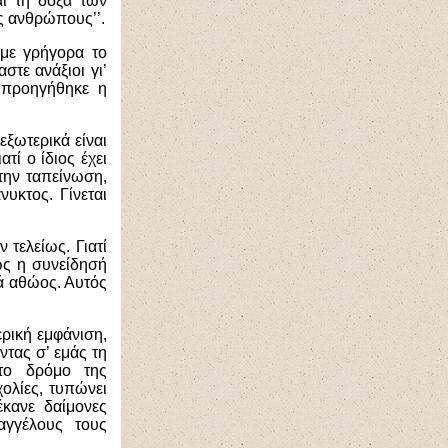
αι τη δόξα των
ς ανθρώπους’’.
με γρήγορα το
τε ανάξιοι γι’
 προηγήθηκε η
εξωτερικά είναι
τί ο ίδιος έχει
την ταπείνωση,
υκτος. Γίνεται
τελείως. Γιατί
πως η συνείδησή
κά αθώος. Αυτός
ερική εμφάνιση,
ντας σ’ εμάς τη
το δρόμο της
ολίες, τυπώνει
κανε δαίμονες
αγγέλους τους