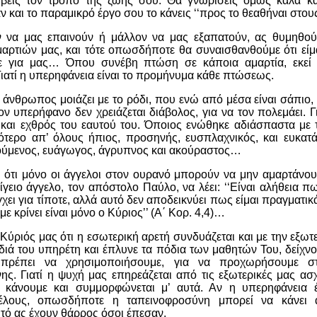
ύβεις τον τρόπο της ζωής σου. Θα γνωρίσεις όμως καλά κ
και το παραμικρό έργο σου το κάνεις ‘‘προς το θεαθήναι στου
ν να μας επαινούν ή μάλλον να μας εξαπατούν, ας θυμηθού
αρτιών μας, και τότε οπωσδήποτε θα συναισθανθούμε ότι είμασ
ε για μας… Όπου συνέβη πτώση σε κάποια αμαρτία, εκεί
ιατί η υπερηφάνεια είναι το προμήνυμα κάθε πτώσεως.
νθρωπος μοιάζει με το ρόδι, που ενώ από μέσα είναι σάπιο, 
ον υπερήφανο δεν χρειάζεται διάβολος, για να τον πολεμάει. Για
ς και εχθρός του εαυτού του. Όποιος ενώθηκε αδιάσπαστα με 
σότερο απ’ όλους ήπιος, προσηνής, ευσπλαχνικός, και ευκατάν
ρούμενος, ευάγωγος, άγρυπνος και ακούραστος…
ότι μόνο οι άγγελοι στον ουρανό μπορούν να μην αμαρτάνουν 
γειο άγγελο, τον απόστολο Παύλο, να λέει: ‘‘Είναι αλήθεια 
γχει για τίποτε, αλλά αυτό δεν αποδεικνύει πως είμαι πραγματι
ε κρίνει είναι μόνο ο Κύριος’’ (Α΄ Κορ. 4,4)…
Κύριός μας ότι η εσωτερική αρετή συνδυάζεται και με την εξωτ
ιά του υπηρέτη και έπλυνε τα πόδια των μαθητών Του, δείχνο
πρέπει να χρησιμοποιήσουμε, για να προχωρήσουμε σ
ης. Γιατί η ψυχή μας επηρεάζεται από τις εξωτερικές μας ασχ
 κάνουμε και συμμορφώνεται μ’ αυτά. Αν η υπερηφάνεια έ
έλους, οπωσδήποτε η ταπεινοφροσύνη μπορεί να κάνει 
αυτό ας έχουν θάρρος όσοι έπεσαν.