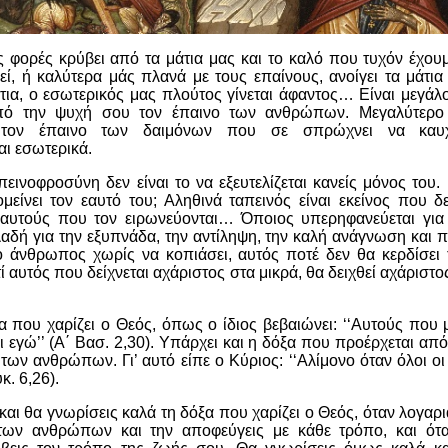
 φορές κρύβει από τα μάτια μας και το καλό που τυχόν έχου
ί, ή καλύτερα μάς πλανά με τους επαίνους, ανοίγει τα μάτια
άτια, ο εσωτερικός μας πλούτος γίνεται άφαντος… Είναι μεγάλ
από την ψυχή σου τον έπαινο των ανθρώπων. Μεγαλύτερο 
 τον έπαινο των δαιμόνων που σε σπρώχνει να καυχ
ι εσωτερικά.
εινοφροσύνη δεν είναι το να εξευτελίζεται κανείς μόνος του. 
μείνει τον εαυτό του; Αληθινά ταπεινός είναι εκείνος που δε
 αυτούς που τον ειρωνεύονται… Όποιος υπερηφανεύεται για
αδή για την εξυπνάδα, την αντίληψη, την καλή ανάγνωση και 
ο άνθρωπος χωρίς να κοπιάσει, αυτός ποτέ δεν θα κερδίσει
τί αυτός που δείχνεται αχάριστος στα μικρά, θα δειχθεί αχάριστο
.
α που χαρίζει ο Θεός, όπως ο ίδιος βεβαιώνει: ‘‘Αυτούς που 
 εγώ’’ (Α΄ Βασ. 2,30). Υπάρχει και η δόξα που προέρχεται από
των ανθρώπων. Γι’ αυτό είπε ο Κύριος: ‘‘Αλίμονο όταν όλοι 
κ. 6,26).
 και θα γνωρίσεις καλά τη δόξα που χαρίζει ο Θεός, όταν λογαρι
των ανθρώπων και την αποφεύγεις με κάθε τρόπο, και ότα