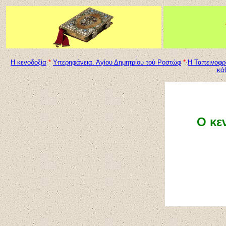
Η κενοδοξία
*
Υπερηφάνεια. Αγίου Δημητρίου τού Ροστώφ
*
Η Ταπεινοφ
κά
Ο κε