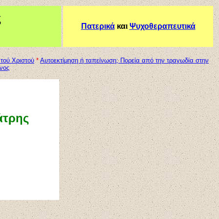
ς
Πατερικά
και
Ψυχοθεραπευτικά
τού Χριστού
*
Αυτοεκτίμηση ή ταπείνωση; Πορεία από την τραγωδία στην
νος
άτρης