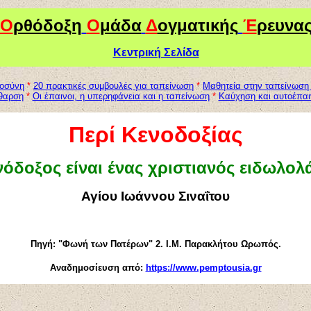
Ο
ρθόδοξη
Ο
μάδα
Δ
ογματικής
Έ
ρευνα
Κεντρική Σελίδα
ροσύνη
*
20 πρακτικές συμβουλές για ταπείνωση
*
Μαθητεία στην ταπείνωση 
θαρση
*
Οι έπαινοι, η υπερηφάνεια και η ταπείνωση
*
Καύχηση και αυτοέπαι
Περί Κενοδοξίας
νόδοξος είναι ένας χριστιανός ειδωλολ
Αγίου Ιωάννου Σιναΐτου
Πηγή: "
Φωνή των Πατέρων" 2. Ι.Μ. Παρακλήτου Ωρωπός.
Αναδημοσίευση από:
https://www.pemptousia.gr