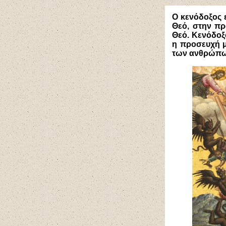
Ο κενόδοξος ε
Θεό, στην πρ
Θεό. Κενόδοξο
η προσευχή μέ
των ανθρώπω