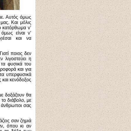
με. Αυτός όμως
 μας. Και μόλις
ο κατόρθωμα ν’
όμως είναι ν’
ιέσαι και να
Γιατί ποιος δεν
ν λιγοστεύει η
 τα φυσικά του
προφορά και για
 τα υπερφυσικά
ς και κενόδοξος
με δοξάζουν θα
 το διάβολο, με
οι άνθρωποι σας
άζεις σαν ζημιά
ν, όπου κι αν