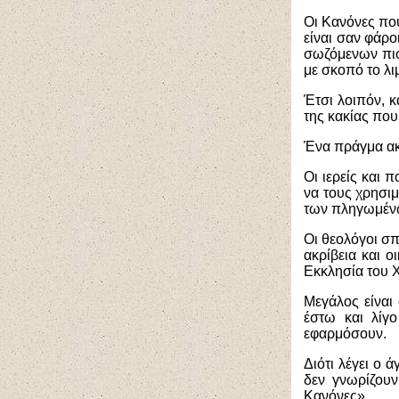
Οι Κανόνες που
είναι σαν φάρο
σωζόμενων πιστ
με σκοπό το λι
Έτσι λοιπόν, κ
της κακίας που
Ένα πράγμα ακ
Οι ιερείς και 
να τους χρησι
των πληγωμέν
Οι θεολόγοι σπ
ακρίβεια και 
Εκκλησία του 
Μεγάλος είναι 
έστω και λίγ
εφαρμόσουν.
Διότι λέγει ο 
δεν γνωρίζουν
Κανόνες».