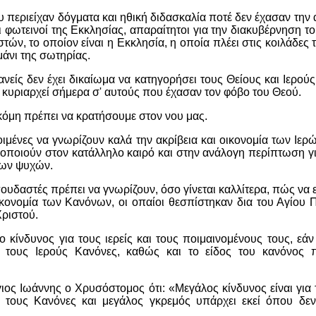
 περιείχαν δόγματα και ηθική διδασκαλία ποτέ δεν έχασαν την α
ι φωτεινοί της Εκκλησίας, απαραίτητοι για την διακυβέρνηση 
ών, το οποίον είναι η Εκκλησία, η οποία πλέει στις κοιλάδες 
μάνι της σωτηρίας.
ανείς δεν έχει δικαίωμα να κατηγορήσει τους Θείους και Ιερο
 κυριαρχεί σήμερα σ' αυτούς που έχασαν τον φόβο του Θεού.
όμη πρέπει να κρατήσουμε στον νου μας.
ποιμένες να γνωρίζουν καλά την ακρίβεια και οικονομία των Ιε
μοποιούν στον κατάλληλο καιρό και στην ανάλογη περίπτωση γι
ων ψυχών.
ουδαστές πρέπει να γνωρίζουν, όσο γίνεται καλλίτερα, πώς να
οικονομία των Κανόνων, οι οπαίοι θεσπίστηκαν δια του Αγίου 
Χριστού.
ο κίνδυνος για τους ιερείς και τους ποιμαινομένους τους, εά
ο τους Ιερούς Κανόνες, καθώς και το είδος του κανόνος 
άγιος Ιωάννης ο Χρυσόστομος ότι: «Μεγάλος κίνδυνος είναι για τ
 τους Κανόνες και μεγάλος γκρεμός υπάρχει εκεί όπου δε