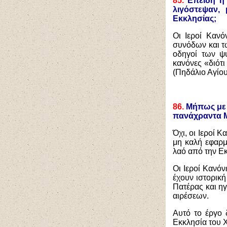
85.
Επειδή η 
λιγόστεψαν,
Εκκλησίας;
Οι Ιεροί Κανό
συνόδων και τω
οδηγοί των ψ
κανόνες «διότι
(Πηδάλιο Αγίο
86.
Μήπως με α
πανάχραντα 
Όχι, οι Ιεροί 
μη καλή εφαρμο
λαό από την Εκ
Οι Ιεροί Κανόν
έχουν ιστορικ
Πατέρας και ηγ
αιρέσεων.
Αυτό το έργο 
Εκκλησία του Χ