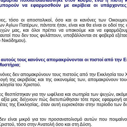
αμαρτία πολλαπλασιάσθηκε στον κόσμο, ενώ η πίστη κ
 μπορούν να εφαρμοσθούν με ακρίβεια οι υπάρχοντες
νες, τόσο οι αποστολικοί, όσο και οι κανόνες των Οικουμε
ν Αγίων Πατέρων, πάντοτε ήταν, είναι και θα είναι οι οδοί της 
υχών μας, και όλοι πρέπει να υπακούμε και να εφαρμόζουμ
 αυτοί που δεν τους φυλάττουν, υποβάλλονται σε φοβερά εξέτασ
υ Νικόδημου).
υτούς τους κανόνες απομακρύνονται οι πιστοί από την Εκ
Μυστήρια;
Κανόνες δεν απομακρύνουν τους πιστούς από την Εκκλησία του 
γή της ακριβείας και της οικονομίας των, απομακρύνουν τους
κλησία του Χριστού.
ες θεσπίστηκαν για την ωφέλεια και σωτηρία των ψυχών, ακόμ
ή αξία μας δείχνουν πώς διετυπώθησαν τότε προς εφαρμογή α
έτες της Εκκλησίας, όταν αυτή ευρισκόταν στην περίοδο των 
δεν είναι μικρό για τον προσανατολισμό αυτών που ποιμαίν
ριστού, τόσο στην Ανατολή όσο και στη Δύση.