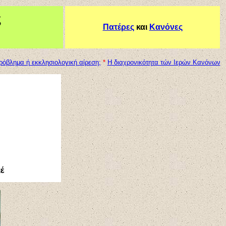
ς
Πατέρες
κ
αι
Κανόνες
ρόβλημα ή εκκλησιολογική αίρεση;
*
Η διαχρονικότητα τών Ιερών Κανόνων
;
έ