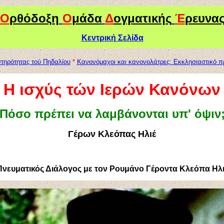
Ο
ρθόδοξη
Ο
μάδα
Δ
ογματικής
Έ
ρευνα
Κεντρική Σελίδα
στηρότητας τού Πηδαλίου
*
Κανονόμαχοι και κανονολάτρες: Εκκλησιαστικό π
Η ισχύς τών Ιερών Κανόνων
Πόσο πρέπει να λαμβάνονται υπ' όψιν
Γέρων Κλεόπας Ηλιέ
Πνευματικός Διάλογος με τον Ρουμάνο Γέροντα Κλεόπα Ηλι