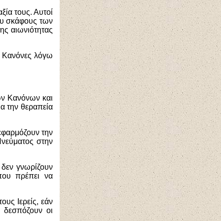
ξία τους. Αυτοί
του σκάφους των
της αιωνιότητας
ύς Κανόνες λόγω
ρών Κανόνων και
α την θεραπεία
 εφαρμόζουν την
Πνεύματος στην
ν δεν γνωρίζουν
που πρέπει να
ους Ιερείς, εάν
ν δεσπόζουν οι