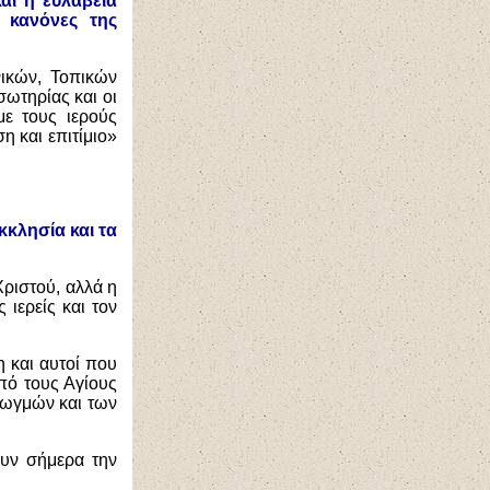
αι η ευλάβεια
 κανόνες της
νικών, Τοπικών
σωτηρίας και οι
ε τους ιερούς
η και επιτίμιο»
κλησία και τα
Χριστού, αλλά η
 ιερείς και τον
η και αυτοί που
πό τους Αγίους
διωγμών και των
ουν σήμερα την