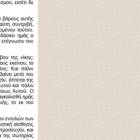
μου, εισέτι δε
υ βάρους αυτής
αύτη συντριβή,
ομένου τούτου.
ιδάσκει ημάς ο
 επίγνωσιν του
βου της νίκης:
ους εκείνου, το
τος: Και πάλιν
αίνει μετά του
ήν, άπτεται της
Αυτού και πάλιν
ώσεως Αυτού. Ο
ναγκαλισθή ημάς
ής, το εκ του
των εντολών των
λητική αίσθησις
προσευχήν, και
α της σωτηρίας