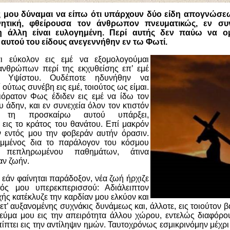
ς μου δύναμαι να είπω ότι υπάρχουν δύο είδη απογνώσεως
ητική, φθείρουσα τον άνθρωπον πνευματικώς, εν συν
η άλλη είναι ευλογημένη. Περί αυτής δεν παύω να ομ
υτού του είδους ανεγεννήθην εν τω Φωτί.
ι εύκολον εις εμέ να εξομολογούμαι
ανθρώπων περί της εκχυθείσης επ’ εμέ
υ Υψίστου. Ουδέποτε ηδυνήθην να
 ούτως συνέβη εις εμέ, τοιούτος ως είμαι.
ιόρατον Φως έδιδεν εις εμέ να ίδω τον
 άδην, και εν συνεχεία όλον τον κτιστόν
 τη προσκαίρω αυτού υπάρξει,
 εις το κράτος του θανάτου. Επί μακρόν
 εντός μου την φοβεράν αυτήν όρασιν.
ιμμένος δια το παράλογον του κόσμου
 πεπληρωμένου παθημάτων, άτινα
ν ζωήν.
 εάν φαίνηται παράδοξον, νέα ζωή ήρχιζε
ός μου υπερεκπερισσού: Αδιάλειπτον
ς κατέκλυζε την καρδίαν μου ελκύον και
ετ’ αυξανομένης συχνάκις δυνάμεως και, άλλοτε, εις τοιούτον 
ύμα μου εις την απειρότητα άλλου χώρου, εντελώς διαφόρου
πτει εις την αντίληψιν ημών. Ταυτοχρόνως εσμικρινόμην μέχρι