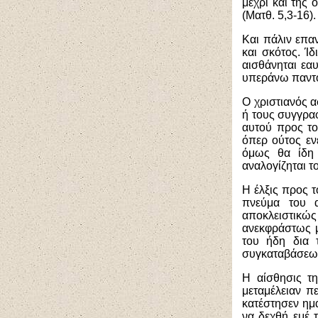
μέχρι και της
(Ματθ. 5,3-16).
Και πάλιν επα
και σκότος. Ίδ
αισθάνηται εα
υπεράνω παντό
Ο χριστιανός α
ή τους συγγρα
αυτού προς το
όπερ ούτος ενε
όμως θα ίδη
αναλογίζηται τ
Η έλξις προς τ
πνεύμα του 
αποκλειστικώ
ανεκφράστως μ
του ήδη δια 
συγκαταβάσεως
Η αίσθησις τη
μεταμέλειαν π
κατέστησεν ημ
να δεχθή εμέ 