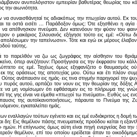
ελάμβανον ανυπολόγιστον εμπειρίαν βαθυτέρας θεωρίας του κόσ
ς την αιωνιότητα.
ον να συναισθάνηταί τις αδιακόπως την πτωχείαν αυτού. Εκ το
αι τα οστά εισέτι
… Παράδοξον όμως: Ότε εξησθένει η αγία 
να απέθνησκον πνεύματι. Δεν κατενόουν την φύσιν του φαιν
ρον ο μακάριος Σιλουανός εξήγησε τούτο εις εμέ: «Ούτω δ
η απολέσωμεν την ταπείνωσιν». Τότε και εγώ εκ μέρους έλαβον
οδού ταύτης.
ά το παρελθόν να ζω ως ζωγράφος την αίσθησιν του θριάμ
είνο, όπερ ανεζήτουν: Προσήγγισα εις την έκφρασιν του κάλλ
ύπτετο εις εμέ. Ταχέως όμως εξηφανίζετο ο θαυμασμός ού
εκ της οράσεως της αποτυχίας μου. Ούτω και έτι πλέον συμβ
ι Ούτος ανάπαυσιν εις ημάς· εις τινα στιγμήν παρηγορεί την ψυχ
υ πυρός αυτού, αρπάζει τον νουν εις την θεωρίαν της δόξης 
τε να μη νομίσωμεν ότι εφθάσαμεν εις το πλήρωμα της γν
ί της γης είναι να είμεθα «πτωχοί τω πνεύματι». Ευθύς ως ε
παυσις της αυτοϊκανοποιήσεως, πάραυτα το Πνεύμα της Ζω
υόμενον, εγκαταλείπει ημάς.
των εναλλαγών τούτων εγένετο και εις εμέ ευδιάκριτος η δομή 
ι δη: Εις θεμέλιον πάσης πνευματικής προόδου κείται η εξαντ
» ημών. Η επίγνωσις όμως αύτη είναι πηγή ενεργείας δια την 
τερεόν θεμέλιον, επί του οποίου ερείδεται άπαν το οικοδόμημ