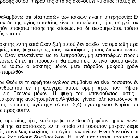
 οροφής αυτού, πέραν της οποίας ακολουθεί «μισθός πολύς εν 
ναλαμβάνω ότι ρίζα πασών των κακιών είναι η υπερηφανία: Ε
ιον δε της αγίας απαθείας είναι η ταπείνωσις, ήτις οδηγεί 
υτόν υποκάτω πάσης της κτίσεως, και δι’ ανερμηνεύτου τρόπο
ς κτιστού.
σκητής εν τη κατά Θεόν ζωή αυτού δεν οφείλει να ομοιωθή πρ
φείς, τους ψυχολόγους, τους φιλοσόφους ή τους διανοουμένους
ν Θεόν επεκτείνεται εις τα έμπροσθεν, μη επιστρέφων προς ε
ργώς ζη εν τη προσευχή, θα αφήση εις το είναι αυτού ανεξίτ
 εν εαυτώ ο ασκητής μόνον μετά πάροδον μακρού χρόνο
ο παρελθόν.
ον Θεόν εν τη αρχή του αγώνος συμβαίνει να είναι τοσούτον έ
ανθρώπου εν τη φλογερά αυτού ορμή προς τον Ύψιστο
ς εις Εκείνον μόνον. Η ψυχή του μετανοούντος, όστις 
ακράν της αναζητουμένης Αληθείας, γίνεται όλη κατώδυνος πλ
της «πρώτης αγάπης» (Αποκ. 2,4) ηγαπημένου Κυρίου πε
 προς αυτήν.
ς αμαρτίας, ήτις κατέστρεψε την θεοειδή φύσιν ημών, γενν
ερί της καταστάσεως, εν τη οποία επί τοσούτον μακρόν διεμέν
άς παντελώς αναξίους του Αγίου των αγίων. Είναι δυνατόν ο τ
τον έως τέλους διεφθαρμένον; Η ψυχή παρίσταται, τρόπον τιν