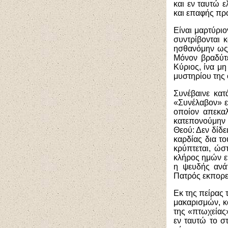
και εν ταυτώ 
και επαφής προ
Είναι μαρτύρι
συντρίβονται κ
ησθανόμην ως 
Μόνον βραδύτε
Κύριος, ίνα μ
μυστηρίου της 
Συνέβαινε κατ
«Συνέλαβον» εκ
οποίον απεκαλ
κατεπονούμην 
Θεού: Δεν δίδε
καρδίας δια το
κρύπτεται, ώσ
κλήρος ημών επ
η ψευδής ανά
Πατρός εκπορε
Εκ της πείρας 
μακαρισμών, κα
της «πτωχείας
εν ταυτώ το σ