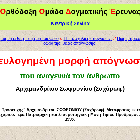
Ο
ρθόδοξη
Ο
μάδα
Δ
ογματικής
Έ
ρευνα
Κεντρική Σελίδα
ς ως τη μέθεξη στη ζωή τού Θεού
//
Η "Πασχάλιος απόγνωσις"
//
Πώς η προσε
δώρο τής "θείας απόγνωσης"
 ευλογημένη μορφή απόγνωσ
που αναγεννά τον άνθρωπο
Αρχιμανδρίτου Σωφρονίου (Σαχάρωφ)
ί Προσευχής" Αρχιμανδρίτου ΣΩΦΡΟΝΙΟΥ (Σαχάρωφ). Μετάφρασις εκ 
χαρίου. Ιερά Πατριαρχική και Σταυροπηγιακή Μονή Τιμίου Προδρόμου
1993.