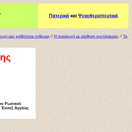
ς
Πατερικά
και
Ψυχοθεραπευτικά
υχή μας καθίσταται ένθερμη
//
Η προσευχή με αίσθηση ανεπάρκειας
//
Το
ης
του Ρωσικού
. Έσσεξ Αγγλίας