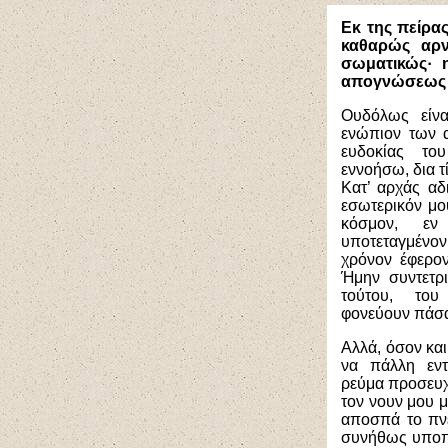
Εκ της πείρα
καθαρώς αρν
σωματικώς· 
απογνώσεως α
Ουδόλως είνα
ενώπιον των 
ευδοκίας το
εννοήσω, δια τί
Κατ’ αρχάς αδ
εσωτερικόν μου
κόσμον, εν
υποτεταγμένον
χρόνον έφερον
Ήμην συντετρ
τούτου, του
φονεύουν πάσα
Αλλά, όσον και
να πάλλη εντ
ρεύμα προσευχή
τον νουν μου μ
αποσπά το πνε
συνήθως υποπί