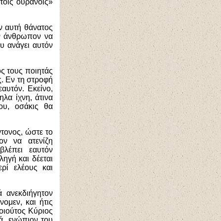
τοις ουρανοίς»
ν αυτή θάνατος
τον άνθρωπον να
υ ανάγει αυτόν
ος τους ποιητάς
. Εν τη στροφή
αυτόν. Εκείνο,
ηλα ίχνη, άτινα
υ, οσάκις θα
ντονος, ώστε το
ν να ατενίζη
βλέπει εαυτόν
ηγή και δέεται
ρί ελέους και
ά ανεκδιήγητον
ομεν, και ήτις
οιούτος Κύριος
ά, ενώπιον του