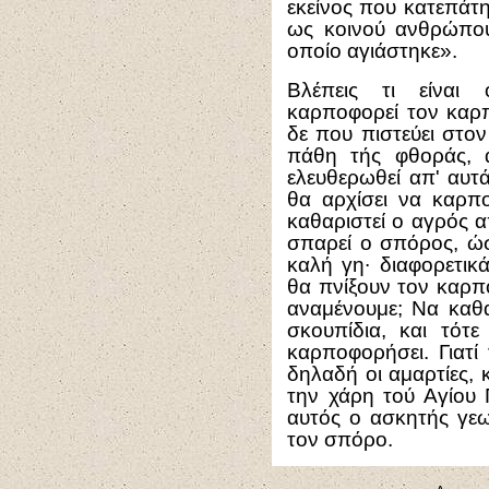
εκείνος που κατεπάτη
ως κοινού ανθρώπου
οποίο αγιάστηκε».
Βλέπεις τι είναι
καρποφορεί τον καρπ
δε που πιστεύει στο
πάθη τής φθοράς, 
ελευθερωθεί απ' αυτά
θα αρχίσει να καρπο
καθαριστεί ο αγρός α
σπαρεί ο σπόρος, ώσ
καλή γη∙ διαφορετικ
θα πνίξουν τον καρπ
αναμένουμε; Να καθ
σκουπίδια, και τότ
καρποφορήσει. Γιατί
δηλαδή οι αμαρτίες,
την χάρη τού Αγίου 
αυτός ο ασκητής γεω
τον σπόρο.