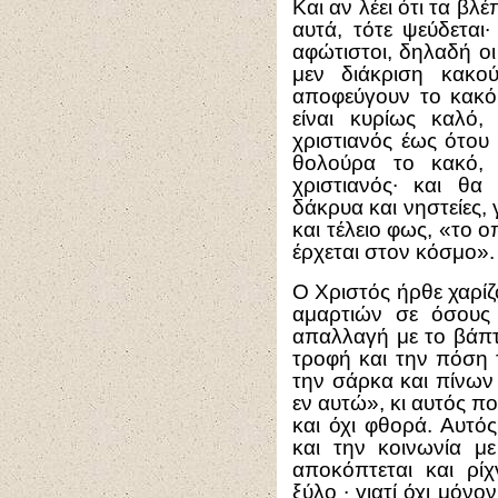
Και αν λέει ότι τα βλ
αυτά, τότε ψεύδεται
αφώτιστοι, δηλαδή οι 
μεν διάκριση κακο
αποφεύγουν το κακό,
είναι κυρίως καλό,
χριστιανός έως ότου
θολούρα το κακό, 
χριστιανός∙ και θα
δάκρυα και νηστείες, 
και τέλειο φως, «το 
έρχεται στον κόσμο».
Ο Χριστός ήρθε χαρί
αμαρτιών σε όσους 
απαλλαγή με το βάπτ
τροφή και την πόση 
την σάρκα και πίνων 
εν αυτώ», κι αυτός πο
και όχι φθορά. Αυτό
και την κοινωνία μ
αποκόπτεται και ρί
ξύλο ∙ γιατί όχι μόν