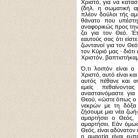
Χριστό, για να κατα
(δηλ. η σωματική α
πλέον δούλοι τής αμα
θάνατο που υπέστη
αναφορικώς προς την 
ζει για τον Θεό. Έτ
εαυτούς σας ότι είστ
ζωντανοί για τον Θεό
τον Κύριό μας ∙ διότι
Χριστόν, βαπτιστήκαμ
Ό,τι λοιπόν είναι ο
Χριστό, αυτό είναι κα
αυτός πέθανε και α
εμείς πεθαίνοντ
ανασταινόμαστε για
Θεού, «ώστε όπως ο 
νεκρών με τη δόξα 
ζήσουμε μια νέα ζωή
αμαρτήσει ο Θεός, 
αμαρτήσει. Εάν όμως
Θεός, είναι αδύνατον 
η αμαρτία είναι εμπ