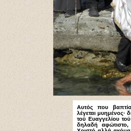
Αυτός που βαπτίσ
λέγεται μυημένος∙ δ
τού Ευαγγελίου το
δηλαδή αφώτιστο,
Χριστό αλλά ακόμα 