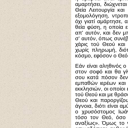
αμαρτήσει, διώχνετα
Θεία Λειτουργία και
εξομολόγηση, ντροπή
όχι γιατί αμάρτησε, 
θεία φύση, η οποία ε
απ' αυτόν, και δεν μ
σ' αυτόν, όπως συνέ
χάρις τού Θεού και
χωρίς πληρωμή, διότ
κόσμο, εφόσον ο Θεό
Εάν είναι αληθινός 
στον σοφό και θα γί
σου κατά πόσον δεν 
εμπαθών ιερέων και
εκκλησιών, οι οποίοι
τού Θεού και με θρά
Θεού και παροργίζου
άγνοια, διότι είναι αμ
ο χρυσόστομος Ιωάν
τόσο τον Θεό, όσο 
αναξίως». Όμως το ν