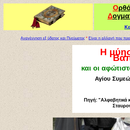
Ο
ρθ
Δ
ογμα
Κε
Αναγέννηση εξ ύδατος και Πνεύματος
*
Είναι η αλλαγή που προ
Η μύησ
Βαπ
και οι αφώτισ
Αγίου Συμεώ
Πηγή: "Αλφαβητικά 
Σταυρον