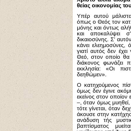
θείας οικονομίας του
Υπέρ αυτού μάλιστα
όπως ο Θεός τον κατ
μόνης και όντως αλή
και αποκαλύψει σ
δικαιοσύνης. Σ' αυτό
κάνει ελεημοσύνες, 
γιατί αυτός δεν έχε
Θεό, στον οποίο θα 
διάκονος φωνάζει 
εκκλησία: «Οι πισ
δεηθώμεν».
Ο κατηχούμενος πίσ
όμως δεν έγινε ακόμη
εκείνος στον οποίον 
–, όταν όμως μυηθεί, 
τότε γίνεται, όταν δεχ
άκουσε στην κατήχησ
ανάδυση τής μυστι
βαπτίσματος μυείτ