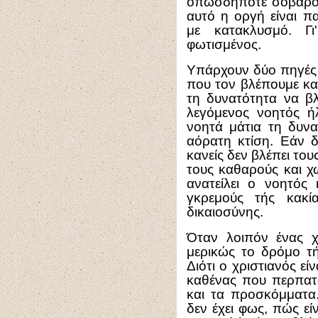
οπωσδήποτε σοβαρότε
αυτό η οργή είναι π
με κατακλυσμό. Γι
φωτισμένος.
Υπάρχουν δύο πηγές 
που τον βλέπουμε και
τη δυνατότητα να βλ
λεγόμενος νοητός ήλ
νοητά μάτια τη δυν
αόρατη κτίση. Εάν δ
κανείς δεν βλέπει του
τους καθαρούς και χ
ανατείλει ο νοητός 
γκρεμούς τής κακί
δικαιοσύνης.
Όταν λοιπόν ένας χ
μερικώς το δρόμο τής
Διότι ο χριστιανός είν
καθένας που περπατά
και τα προσκόμματα.
δεν έχει φως, πώς είν