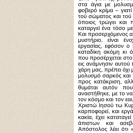
στα άγια με μολυσμ
φοβερό κρίμα – γιατί
τού σώματος και τού 
όποιος τρώγει και 
καταργεί ένα τόσο με
Και προσερχόμενος α
μυστήριο, είναι έν
εργασίας, εφόσον ο
καταδίκη ακόμη κι ό
που προσέρχεται στο
εις ανάμνησιν αυτού
χάρη μας, πρέπει όχι
μολυσμό σαρκός και 
προς κατάκριση, αλλ
θυμάται αυτόν πο
αναστήθηκε, με το να
τον κόσμο και τον εαυτ
Χριστώ Ιησού τω Κυ
καρποφορεί, και εργ
κακία, έχει καταταγ
άπιστων και ασεβ
Απόστολος λέει ότι 