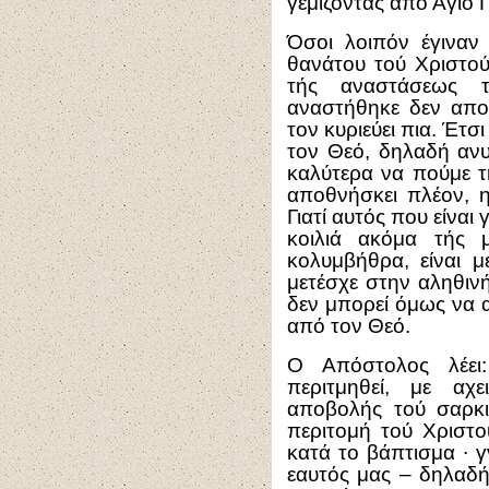
γεμίζοντας από Άγιο 
Όσοι λοιπόν έγιναν
θανάτου τού Χριστού
τής αναστάσεως τ
αναστήθηκε δεν απο
τον κυριεύει πια. Έτσ
τον Θεό, δηλαδή αν
καλύτερα να πούμε τ
αποθνήσκει πλέον, η
Γιατί αυτός που είναι
κοιλιά ακόμα τής 
κολυμβήθρα, είναι μ
μετέσχε στην αληθιν
δεν μπορεί όμως να α
από τον Θεό.
Ο Απόστολος λέει:
περιτμηθεί, με αχ
αποβολής τού σαρκ
περιτομή τού Χριστο
κατά το βάπτισμα ∙ γ
εαυτός μας – δηλαδή