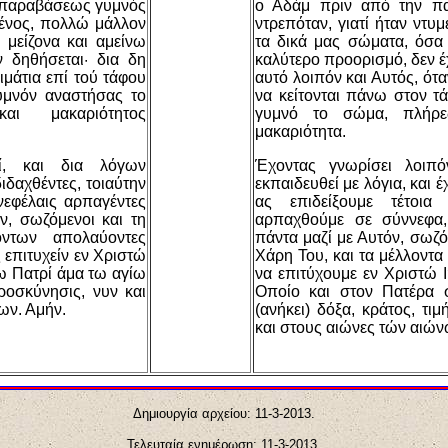
ς παραβάσεως γυμνός
ο Αδάμ πριν από την πα
μένος, πολλώ μάλλον
ντρεπόταν, γιατί ήταν ντυ
 μείζονα και αμείνω
τα δικά μας σώματα, όσα
ν δηθήσεται· δια δη
καλύτερο προορισμό, δεν έχ
ιμάτια επί τού τάφου
αυτό λοιπόν και Αυτός, ότ
γυμνόν αναστήσας το
να κείτονται πάνω στον τ
ι μακαριότητος
γυμνό το σώμα, πλήρε
μακαριότητα.
οί, και δια λόγων
Έχοντας γνωρίσει λοιπό
ιδαχθέντες, τοιαύτην
εκπαιδευθεί με λόγια, και έ
 νεφέλαις αρπαγέντες
ας επιδείξουμε τέτοια
εν, σωζόμενοι και τη
αρπαχθούμε σε σύννεφα,
όντων απολαύοντες
πάντα μαζί με Αυτόν, σωζό
 επιτυχείν εν Χριστώ
Χάρη Του, και τα μέλλοντα
ω Πατρί άμα τω αγίω
να επιτύχουμε εν Χριστώ Ι
προσκύνησις, νυν και
Οποίο και στον Πατέρα 
νων. Αμήν.
(ανήκει) δόξα, κράτος, τι
και στους αιώνες τών αιών
Δημιουργία αρχείου:
11
-3-20
1
3.
Τελευταία ενημέρωση:
11
-3-20
1
3.