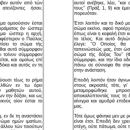
λαβεν αυτόν από τών
αυτοί ανέβηκε, λέει, "κα
τενίζοντες ήσαν,
τους" (Πράξ. 1, 9) και έμ
πορευόταν.
μα ομοούσιον έσται
Έτσι λοιπόν και το δικό μ
φυράματος όν· ώσπερ
σώμα εκείνο, αφού προέρχ
ώμα· ώσπερ η αρχή,
όπως είναι η κεφαλή έτσι κ
σαφέστερον ο Παύλος
το τέλος. Και αυτό δηλ
τίσει το σώμα τής
έλεγε: "Ο Οποίος θα 
σθαι αυτό σύμμορφον
ταπεινώσεώς μας, έτσι ώσ
Ει τοίνυν σύμμορφον
σώμα τής δόξας Του" (Φι
είται, και ομοίως επί
σύμμορφο, και την ίδια οδ
όκα και αυτός εν τη
πάνω σε σύννεφα θα σηκω
στην ανάσταση.
ούουσι τέως το ρήμα
Επειδή λοιπόν ήταν άγνωσ
νελθών εν τω όρει
στους ακροατές τότε, γι
ν μαθητών αυτού,
μεταμορφώθηκε μπρο
ν την δόξαν, και ως
αποκαλύπτοντάς τους τη 
ικνύς οίον έσται το
αίνιγμα και αμυδρά επιδε
μας.
, εν δε τη αναστάσει
Τότε όμως φάνηκε μεν με ρ
σώμα ημών ιματίων,
είναι έτσι. Επειδή δεν χρ
 άλλου τών τοιούτων
στέγη, ούτε πάτωμα, ούτε 