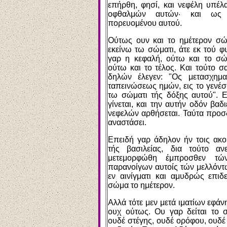
επήρθη, φησί, και νεφέλη υπέ
οφθαλμών αυτών· και ως α
πορευομένου αυτού.
Ούτως ουν και το ημέτερον σώ
εκείνω τω σώματι, άτε εκ τού 
γαρ η κεφαλή, ούτω και το σ
ούτω και το τέλος. Και τούτο 
δηλών έλεγεν: "Ος μετασχημα
ταπεινώσεως ημών, εις το γενέ
τω σώματι τής δόξης αυτού". 
γίνεται, και την αυτήν οδόν βαδι
νεφελών αρθήσεται. Ταύτα προσδ
αναστάσει.
Επειδή γαρ άδηλον ήν τοις ακ
τής βασιλείας, δια τούτο α
μετεμορφώθη έμπροσθεν τώ
παρανοίγων αυτοίς τών μελλόντω
εν αινίγματι και αμυδρώς επιδε
σώμα το ημέτερον.
Αλλά τότε μεν μετά ιματίων εφάνη
ουχ ούτως. Ου γαρ δείται το 
ουδέ στέγης, ουδέ ορόφου, ουδέ