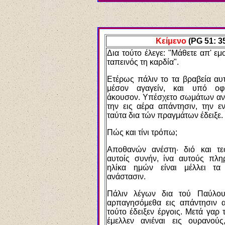
Κείμενο
(
PG
51: 3
Δια τούτο έλεγε: "Μάθετε απ' εμο
ταπεινός τη καρδία".
Ετέρως πάλιν το τα βραβεία αυτ
μέσον αγαγείν, και υπό οφθ
άκουσον. Υπέσχετο σωμάτων αν
την εις αέρα απάντησιν, την ε
ταύτα δια τών πραγμάτων έδειξε.
Πώς και τίνι τρόπω;
Αποθανών ανέστη· διό και τε
αυτοίς συνήν, ίνα αυτούς πλη
ηλίκα ημών είναι μέλλει τ
ανάστασιν.
Πάλιν λέγων δια τού Παύλου,
αρπαγησόμεθα εις απάντησιν α
τούτο έδειξεν έργοις. Μετά γαρ 
έμελλεν ανιέναι εις ουρανού