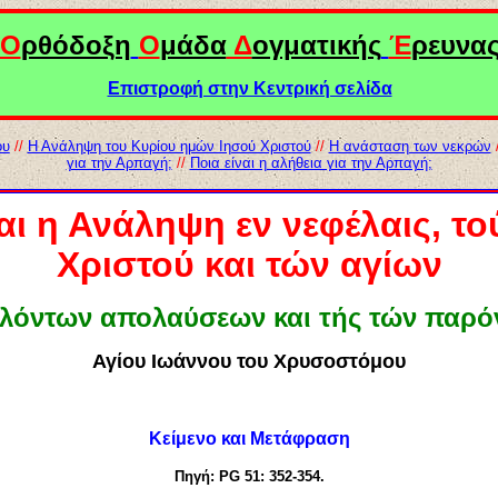
Ο
ρθόδοξη
Ο
μάδα
Δ
ογματικής
Έ
ρευνα
Επιστροφή στην Κεντρική σελίδα
ου
//
Η Ανάληψη του Κυρίου ημών Ιησού Χριστού
//
Η ανάσταση των νεκρών
για την Αρπαγή;
//
Ποια είναι η αλήθεια για την Αρπαγή;
ι η Ανάληψη εν νεφέλαις, τ
Χριστού και τών αγίων
λλόντων απολαύσεων και τής τών παρόν
Αγίου Ιωάννου του Χρυσοστόμου
Κείμενο και
Μετάφραση
Πηγή:
PG
51: 352-354.