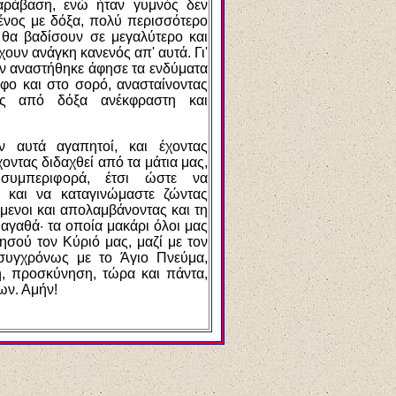
ράβαση, ενώ ήταν γυμνός δεν
μένος με δόξα, πολύ περισσότερο
 θα βαδίσουν σε μεγαλύτερο και
ουν ανάγκη κανενός απ' αυτά. Γι'
αν αναστήθηκε άφησε τα ενδύματα
άφο και στο σορό, ανασταίνοντας
ς από δόξα ανέκφραστη και
ν αυτά αγαπητοί, και έχοντας
χοντας διδαχθεί από τα μάτια μας,
 συμπεριφορά, έτσι ώστε να
 και να καταγινώμαστε ζώντας
μενοι και απολαμβάνοντας και τη
 αγαθά· τα οποία μακάρι όλοι μας
ησού τον Κύριό μας, μαζί με τον
συγχρόνως με το Άγιο Πνεύμα,
μή, προσκύνηση, τώρα και πάντα,
ων. Αμήν!