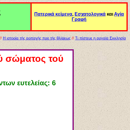
ς
Πατερικά κείμενα
,
Εσχατολογικά
και
Αγία
Γραφή
//
Η ιστορία τής αρπαγής προ τής θλίψεως
//
Τι πίστευε η αρχαία Εκκλησία
ού σώματος τού
των ευτελείας: 6