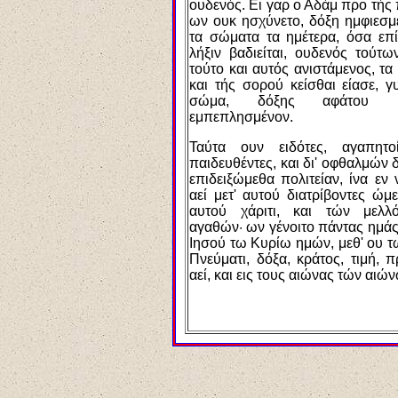
ουδενός. Ει γαρ ο Αδάμ προ τή
ων ουκ ησχύνετο, δόξη ημφιεσ
τα σώματα τα ημέτερα, όσα επί
λήξιν βαδιείται, ουδενός τούτω
τούτο και αυτός ανιστάμενος, τα 
και τής σορού κείσθαι είασε, 
σώμα, δόξης αφάτου κα
εμπεπλησμένον.
Ταύτα ουν ειδότες, αγαπητ
παιδευθέντες, και δι' οφθαλμών δ
επιδειξώμεθα πολιτείαν, ίνα εν
αεί μετ' αυτού διατρίβοντες ώμ
αυτού χάριτι, και τών μελλ
αγαθών· ων γένοιτο πάντας ημάς
Ιησού τω Κυρίω ημών, μεθ' ου τ
Πνεύματι, δόξα, κράτος, τιμή, 
αεί, και εις τους αιώνας τών αιώ