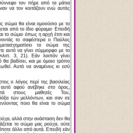
ι σύννεφο τον πήρε από τα μάτια
ειναν να τον κοιτάζουν ενώ αυτός
ας σώμα θα είναι ομοούσιο με το
εται από το ίδιο φύραμα· Επειδή
αι το σώμα· όπως η αρχή έτσι και
ώνοντάς το σαφέστερα ο Παύλος
μετασχηματίσει το σώμα της
τε αυτό να γίνει σύμμορφο με το
λιπ. 3, 21). Εάν λοιπόν γίνει
ό θα βαδίσει, και με όμοιο τρόπο
θεί. Αυτά να αναμένεις κι εσύ
τος ο λόγος περί της βασιλείας
' αυτό αφού ανέβηκε στο όρος,
στά στους μαθητές Του,
δόξα τών μελλόντων, και σαν σε
ικνύοντας ποιο θα είναι το σώμα
ούχα, αλλά στην ανάσταση δεν θα
ειάζεται το σώμα μας ρούχα, ούτε
τίποτε άλλο από αυτά. Επειδή εάν