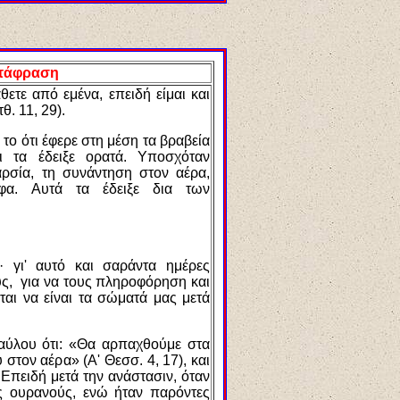
τάφραση
θετε από εμένα, επειδή είμαι και
θ. 11, 29).
το ότι έφερε στη μέση τα βραβεία
ι τα έδειξε ορατά. Υποσχόταν
ρσία, τη συνάντηση στον αέρα,
φα. Αυτά τα έδειξε δια των
· γι' αυτό και σαράντα ημέρες
ς, για να τους πληροφόρηση και
ται να είναι τα σώματά μας μετά
Παύλου ότι: «Θα αρπαχθούμε στα
στον αέρα» (Α' Θεσσ. 4, 17), και
 Επειδή μετά την ανάστασιν, όταν
υς ουρανούς, ενώ ήταν παρόντες