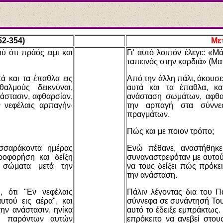
52-354)
Με
ύ ότι πράός ειμι και
Γι' αυτό λοιπόν έλεγε: «Μά
ταπεινός στην καρδιά» (Ματ
ά και τα έπαθλα εις
Από την άλλη πάλι, άκουσε 
αλμούς δεικνύναι,
αυτά και τα έπαθλα, κα
άστασιν, αφθαρσίαν,
ανάσταση σωμάτων, αφθα
ν νεφέλαις αρπαγήν·
την αρπαγή στα σύννε
πραγμάτων.
Πώς και με ποιον τρόπο;
σσαράκοντα ημέρας
Ενώ πέθανε, αναστήθηκε
ροφορήση και δείξη
συναναστρεφόταν με αυτού
α σώματα μετά την
να τους δείξει πώς πρόκει
την ανάσταση.
 ότι "Εν νεφέλαις
Πάλιν λέγοντας δια του 
υτού εις αέρα", και
σύννεφα σε συνάντησή Του 
την ανάστασιν, ηνίκα
αυτό το έδειξε εμπράκτως.
ς, παρόντων αυτών
επρόκειτο να ανεβεί στο