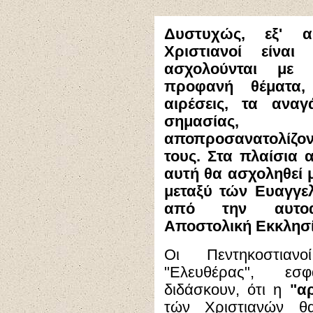
Δυστυχώς, εξ' α
Χριστιανοί είνα
ασχολούνται με 
προφανή θέματα,
αιρέσεις, τα ανα
σημασίας, 
αποπροσανατολίζ
τους. Στα πλαίσια 
αυτή θα ασχοληθεί μ
μεταξύ τών Ευαγγελ
από την αυτοαπ
Αποστολική Εκκλησί
Οι Πεντηκοστιαν
"Ελευθέρας", εσφ
διδάσκουν, ότι η
"α
τών Χριστιανών θα