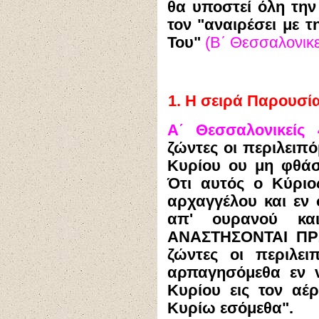
θα υποστεί όλη την
τον "αναιρέσει με 
Του"
(Β΄ Θεσσαλονικεί
1.
Η σειρά Παρουσί
Α΄ Θεσσαλονικείς 
ζώντες οι περιλειπό
Κυρίου ου μη φθάσ
Ότι αυτός ο Κύριο
αρχαγγέλου και εν 
απ' ουρανού κα
ΑΝΑΣΤΗΣΟΝΤΑΙ Π
ζώντες οι περιλε
αρπαγησόμεθα εν ν
Κυρίου εις τον αέ
Κυρίω εσόμεθα".