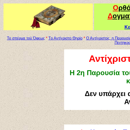
Ο
ρθ
Δ
ογμα
Κε
To σπέρμα τού Όφεως
*
Tο Αντίχριστο Θηρίο
*
Ο Αντίχριστος, η Παρουσί
Πεντηκοσ
Αντίχρισ
Η 2η Παρουσία το
κ
Δεν υπάρχει 
Α