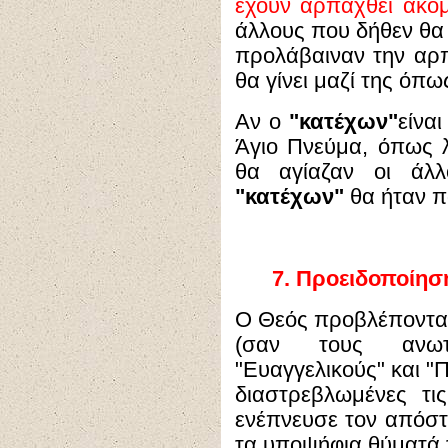
έχουν αρπαχθεί ακό
άλλους που δήθεν θα 
προλάβαιναν την αρ
θα γίνει μαζί της όπω
Αν ο
"κατέχων"
είνα
Άγιο Πνεύμα, όπως λ
θα αγίαζαν οι άλ
"κατέχων"
θα ήταν π
7.
Προειδοποίησ
Ο Θεός προβλέποντας
(σαν τους ανωτέ
"Ευαγγελικούς" και "
διαστρεβλωμένες τι
ενέπνευσε τον απόστ
τα υποψήφια θύματά 