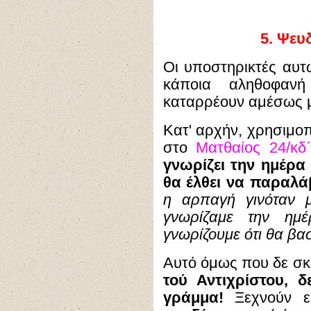
5.
Ψευδ
Οι υποστηρικτές αυ
κάποια αληθοφανή
καταρρέουν αμέσως με
Κατ' αρχήν, χρησιμοπ
στο
Ματθαίος 24/κδ΄
γνωρίζει την ημέρα
θα έλθει να παραλά
η αρπαγή γινόταν μ
γνωρίζαμε την ημ
γνωρίζουμε ότι θα βασ
Αυτό όμως που δε σκέ
τού Αντιχρίστου, δ
γράμμα!
Ξεχνούν επ