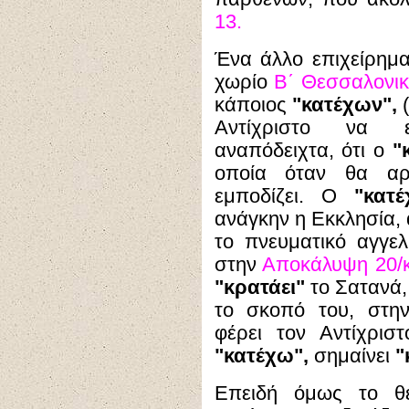
13.
Ένα άλλο επιχείρημα
χωρίο
Β΄ Θεσσαλονικε
κάποιος
"κατέχων",
(
Αντίχριστο να ε
αναπόδειχτα, ότι ο
"
οποία όταν θα αρ
εμποδίζει. Ο
"κατ
ανάγκην η Εκκλησία, 
το πνευματικό αγγε
στην
Αποκάλυψη 20/κ΄
"κρατάει"
το Σατανά, 
το σκοπό του, στη
φέρει τον Αντίχριστ
"κατέχω",
σημαίνει
"
Επειδή όμως το 