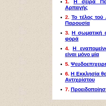
1.
Η σειρά Πα
Αρπαγής
2.
Το τέλος τού
Παρουσία
3.
Η σωματική α
φορά
4.
Η εναπομεί
είναι μόνο μία
5.
Ψευδοεπιχειρ
6.
Η Εκκλησία θα
Αντιχρίστου
7.
Προειδοποίησ