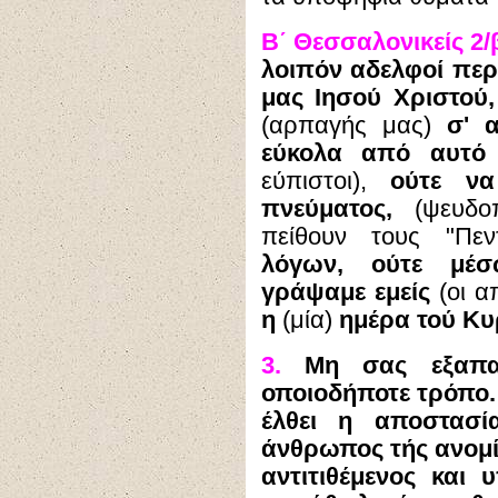
Β΄ Θεσσαλονικείς 2/β΄
λοιπόν αδελφοί περ
μας Ιησού Χριστού
(αρπαγής μας)
σ' α
εύκολα από αυτό
εύπιστοι),
ούτε να
πνεύματος,
(ψευδο
πείθουν τους "Πεν
λόγων, ούτε μέσ
γράψαμε εμείς
(οι α
η
(μία)
ημέρα τού Κυ
3.
Μη σας εξαπατ
οποιοδήποτε τρόπο
έλθει η αποστασί
άνθρωπος τής ανομί
αντιτιθέμενος και