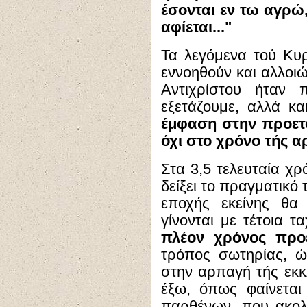
έσονται εν τω αγρώ,
αφίεται..."
Τα λεγόμενα τού Κυ
εννοηθούν και αλλοιώ
Αντιχρίστου ήταν 
εξετάζουμε, αλλά κ
έμφαση στην προετο
όχι στο χρόνο τής α
Στα 3,5 τελευταία χρ
δείξει το πραγματικό
εποχής εκείνης θα
γίνονται με τέτοια 
πλέον χρόνος προε
τρόπος σωτηρίας, ώ
στην αρπαγή τής εκκλ
έξω, όπως φαίνετα
παρθένων, που ακο