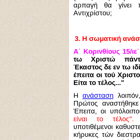
αρπαγή θα γίνει 
Αντιχρίστου;
3.
Η σωματική ανάστ
Α΄ Κορινθίους 15/ιε΄
τω Χριστώ πάντ
Έκαστος δε εν τω ιδ
έπειτα οι τού Χριστ
Είτα το τέλος..."
Η
ανάσταση
λοιπόν,
Πρώτος αναστήθηκ
Έπειτα, οι υπόλοιπ
είναι το τέλος".
Δ
υποτιθέμενοι καθυστε
κήρυκες τών διεστρ