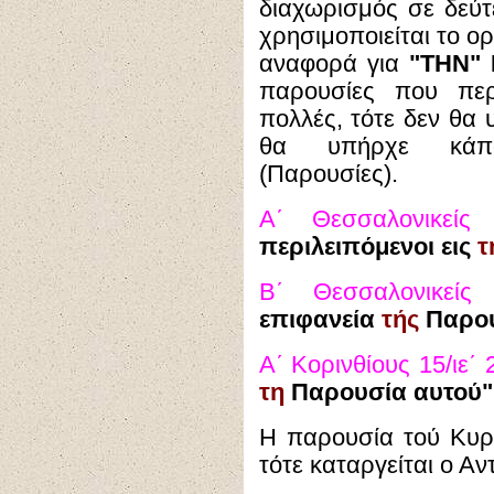
διαχωρισμός σε δεύτ
χρησιμοποιείται το ο
αναφορά για
"ΤΗΝ" 
παρουσίες που περι
πολλές, τότε δεν θα 
θα υπήρχε κάπο
(Παρουσίες).
Α΄ Θεσσαλονικεί
περιλειπόμενοι εις
τ
Β΄ Θεσσαλονικείς
επιφανεία
τής
Παρου
Α΄ Κορινθίους 15/ιε΄ 
τη
Παρουσία αυτού"
Η παρουσία τού Κυρίο
τότε καταργείται ο Αν