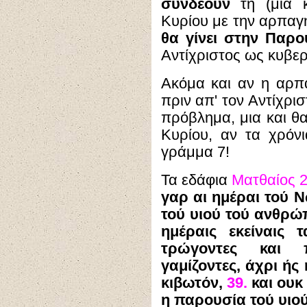
συνδέουν
τη (μία κ
Κυρίου με την αρπαγ
θα γίνει στην Παρο
Αντίχριστος ως κυβερ
Ακόμα και αν η αρπα
πριν απ' τον Αντίχρι
πρόβλημα, μια και θ
Κυρίου, αν τα χρόνι
γράμμα 7!
Τα εδάφια
Ματθαίος 24
γαρ αι ημέραι τού 
τού υιού τού ανθρ
ημέραις εκείναις 
τρώγοντες και π
γαμίζοντες, άχρι ής
κιβωτόν,
39.
και ουκ 
η παρουσία τού υιο