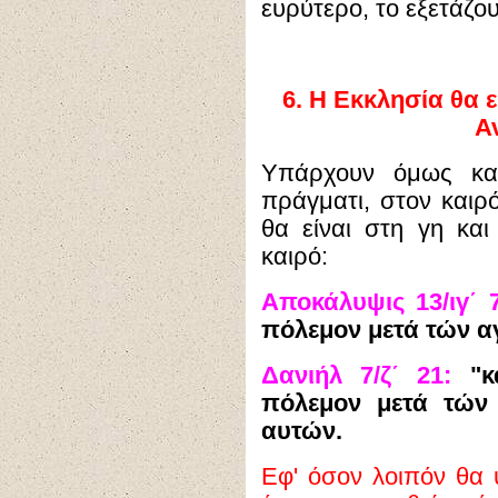
ευρύτερο, το εξετάζο
6.
Η Εκκλησία θα ε
Α
Υπάρχουν όμως και
πράγματι, στον καιρό
θα είναι στη γη κα
καιρό:
Αποκάλυψις 13/ιγ΄ 7
πόλεμον μετά τών αγ
Δανιήλ 7/ζ΄ 21:
"κα
πόλεμον μετά τών 
αυτών.
Εφ' όσον λοιπόν θα 