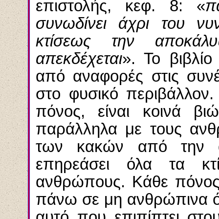
επιστολής, κεφ. 8: «
π
συνωδίνει άχρι του νυ
κτίσεως την αποκά
απεκδέχεται
». Το βιβλίο
από αναφορές στις συν
στο φυσικό περιβάλλον.
πόνος, είναι κοινά β
παράλληλα με τους ανθ
των κακών από την ά
επηρεάσει όλα τα κτ
ανθρώπους. Κάθε πόνος 
πάνω σε μη ανθρώπινα όν
αυτό που επιπίπτει στ