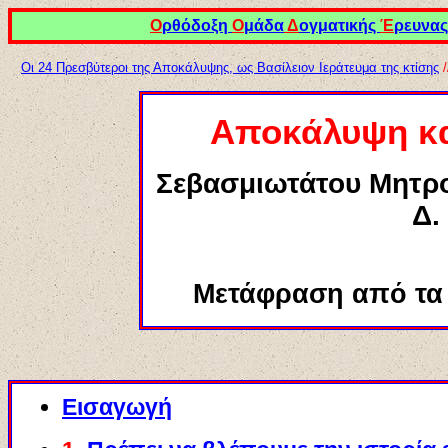
Ο
ρθόδοξη
Ο
μάδα
Δ
ογματικής
Έ
ρευνας
Οι 24 Πρεσβύτεροι της Αποκάλυψης, ως Βασίλειον Ιεράτευμα της κτίσης
/
Α
ποκάλυψη
κ
Σεβασμιωτάτου Μητρ
Δ.
Μετάφραση από τα
Εισαγωγή