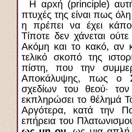
Η αρxή (
principle
) αυτ
πτυχές της είναι πως όλη
η πρέπει να έχει κάπο
Τίποτε δεν χάνεται ούτε
Ακόμη και το κακό, αν κ
τελικό σκοπό της ιστορ
πίστη, που την συμμερ
Αποκάλυψης, πως ο Σ
σχεδίων του θεού· τον
εκπληρώσει το θέλημά Το
Αργότερα, κατά την Πα
επήρεια του Πλατωνισμού
ως μη ον,
ως μια απλή 