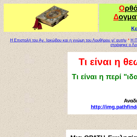
Ο
ρθ
Δ
ογμα
Κε
Η Επιστολή του Αγ. Ιακώβου και η γνώμη του Λουθήρου γι' αυτήν
*
Η Π
στράφηκε ο Λο
Τι είναι η 
Τι είναι η περί "ι
Αναδ
http://img.pathfind