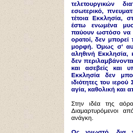
τελετουργικών δι
εσωτερικό, πνευματ
τέτοια Εκκλησία, 
έστω ενωμένα μυσ
παύουν ωστόσο να ε
ορατοί, δεν μπορεί
μορφή. Όμως σ’ αυ
αληθινή Εκκλησία,
δεν περιλαμβάνονται
και ασεβείς και υ
Εκκλησία δεν μπο
ιδιότητες του ιερού
αγία, καθολική και 
Στην ιδέα της αόρα
Διαμαρτυρόμενοι απ
ανάγκη.
Ως γνωστό, δια τ