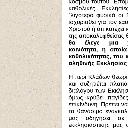
κόσμου τούτου. Επομ
καθολικές Εκκλησί
΄λιγότερο φυσικά οι 
ισχυρισθεί για τον εαυ
Χριστού ή ότι κατέχει
της αποκαλυφθείσας θ
θα έλεγε μια χρ
κοινότητα, η οποία
καθολικότητας, του 
αληθινής Εκκλησίας 
Η περί Κλάδων θεωρί
και συζητιέται πλατ
διαλόγου των Εκκλησ
όμως κρύβει παγίδες
επικίνδυνη. Πρέπει ν
το θανάσιμο εναγκαλ
μας οδηγήσει σε
εκκλησιαστικής μας 