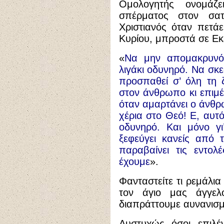
Ομολογητής ονομάζ
σπέρματος στον σατ
Χριστιανός όταν πετά
Κυρίου, μπροστά σε Εκε
«
Να μην απομακρυνόμ
λιγάκι οδυνηρό. Να σκ
προσπαθεί σ’ όλη τη 
στον άνθρωπο κι επιμέν
όταν αμαρτάνει ο άνθρω
χέρια στο Θεό! Ε, αυτ
οδυνηρό. Και μόνο γι
ξεφεύγει κανείς από 
παραβαίνει τις εντολ
έχουμε
».
Φανταστείτε τι ρεμάλι
τον άγιο μας άγγε
διαπράττουμε αυνανισμ
Δυστυχώς όσοι επιλ