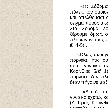
·
«Ως Σόδομα 
πόλεις τον όμοιο
και απελθούσαι 
δείγμα πυρός αιω
Στα Σόδομα λο
ξέρουμε, όμως, ο
πλήρωναν τους ε
ιθ’ 4-5)...
·
«Όλως ακούγετ
πορνεία, ήτις ου
ώστε γυναίκα τι
Κορινθίος 5/ε’ 
πορνεία, δεν πλ
όταν πήγαινε μαζί
·
«Δια δε τα
γυναίκα εχέτω, κα
(Α’ Προς Κορινθί