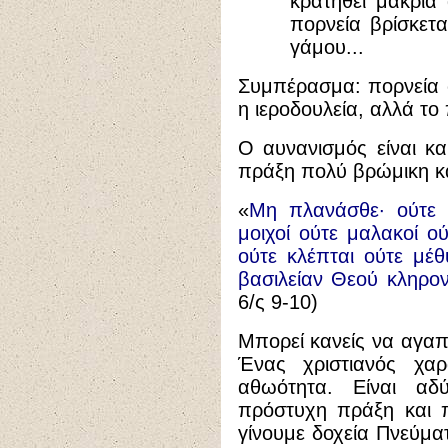
κρατηθεί μακριά
πορνεία βρίσκετ
γάμου...
Συμπέρασμα: πορνεία 
η ιεροδουλεία, αλλά το
Ο αυνανισμός είναι κα
πράξη πολύ βρώμικη και
«
Μη πλανάσθε· ούτε 
μοιχοί ούτε μαλακοί ού
ούτε κλέπται ούτε μέθ
βασιλείαν Θεού κληρο
6/ς 9-10)
Μπορεί κανείς να αγαπά
Ένας χριστιανός χαρ
αθωότητα. Είναι αδ
πρόστυχη πράξη και 
γίνουμε δοχεία Πνεύματ