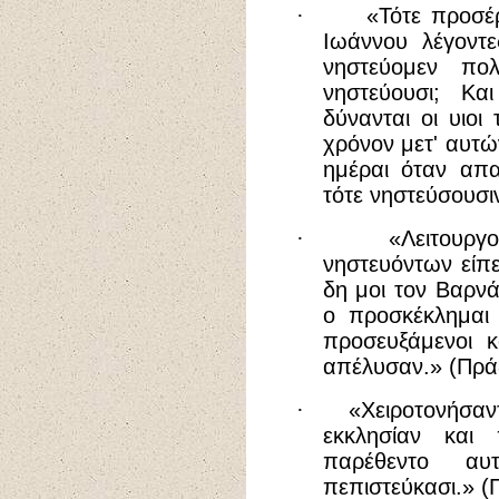
·
«Τότε προσέρ
Ιωάννου λέγοντες
νηστεύομεν πο
νηστεύουσι; Κα
δύνανται οι υιοι
χρόνον μετ' αυτώ
ημέραι όταν απα
τότε νηστεύσουσιν
·
«Λειτουργ
νηστευόντων είπε
δη μοι τον Βαρνά
ο προσκέκλημαι 
προσευξάμενοι κ
απέλυσαν.» (Πράξε
·
«Χειροτονήσαν
εκκλησίαν και 
παρέθεντο α
πεπιστεύκασι.» (Π