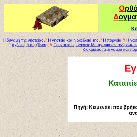
Ο
ρθ
Δ
ογμα
Κε
Η δύναμη της νηστείας
//
Η νηστεία και η ωφέλειά της
//
Η
πορνεία
//
H
γασ
σχέσεις ή συμβίωση;
//
Προγαμιαίες σχέσεις Μεταγαμιαίων ανθρώπω
διακρίσεις περί γάμου και πορ
Εγ
Κ
αταπίε
Πηγή: Κειμενάκι που βρήκ
αν