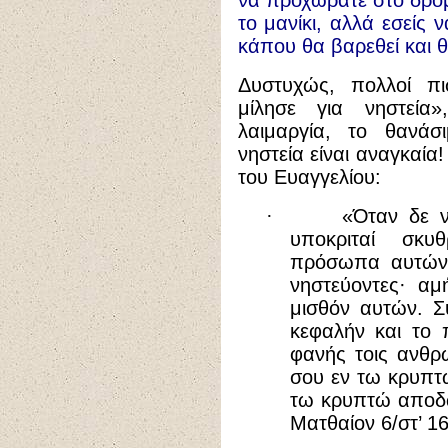
να προχωράτε στο δρό
το μανίκι, αλλά εσείς
κάπου θα βαρεθεί και 
Δυστυχώς, πολλοί π
μίλησε για νηστεία»
λαιμαργία, το θανά
νηστεία είναι αναγκαία
του Ευαγγελίου:
·
«Όταν δε ν
υποκριταί σκυ
πρόσωπα αυτών
νηστεύοντες· αμ
μισθόν αυτών. Σ
κεφαλήν και το
φανής τοις ανθρ
σου εν τω κρυπτ
τω κρυπτώ αποδώ
Ματθαίον 6/στ’ 16