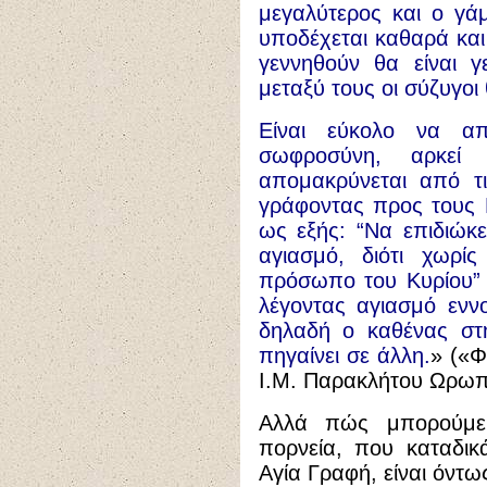
μεγαλύτερος και ο γά
υποδέχεται καθαρά και
γεννηθούν θα είναι γ
μεταξύ τους οι σύζυγοι
Είναι εύκολο να απο
σωφροσύνη, αρκεί
απομακρύνεται από τι
γράφοντας προς τους Ε
ως εξής: “Να επιδιώκε
αγιασμό, διότι χωρί
πρόσωπο του Κυρίου” 
λέγοντας αγιασμό ενν
δηλαδή ο καθένας στη
πηγαίνει σε άλλη
.
» («
Ι.Μ. Παρακλήτου Ωρωπ
Αλλά πώς μπορούμε
πορνεία, που καταδικ
Αγία Γραφή, είναι όντω