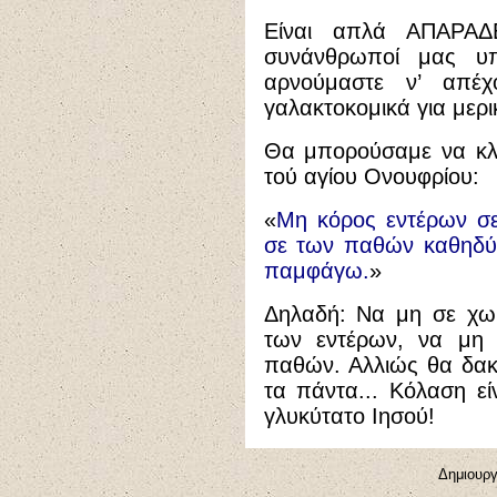
Είναι απλά ΑΠΑΡΑΔ
συνάνθρωποί μας υ
αρνούμαστε ν’ απέ
γαλακτοκομικά για μερι
Θα μπορούσαμε να κλ
τού αγίου Ονουφρίου:
«
Μη κόρος εντέρων σε
σε των παθών καθηδύνη
παμφάγω.
»
Δηλαδή: Να μη σε χωρ
των εντέρων, να μη 
παθών. Αλλιώς θα δακ
τα πάντα... Κόλαση ε
γλυκύτατο Ιησού!
Δημιουργ