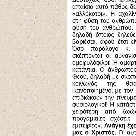
απαίσιο αυτό πάθος δε
«αλλόκοτοι». Η αχαλί
στη φύση του ανθρώπο
φύση του ανθρώπου. Κ
δηλαδή όποιος ζηλεύε
βαριέσαι, αφού έτσι 
Όσο παράλογο κι α
σκέπτονται οι αυνανισ
ομοφυλόφιλοι! Η αμαρτ
κατάντια. Ο άνθρωπος
Θεού, δηλαδή με σκοπό 
κοινωνός της θε
ικανοποιημένοι με τον
επιδιώκουν την πνευμα
φυσιολογικοί! Η κατά
χειρότερη από ζωώ
προγαμιαίες σχέσεις 
εμπειρίες».
Ανάγκη έχο
μας ο Χριστός.
Γι’ αυτ