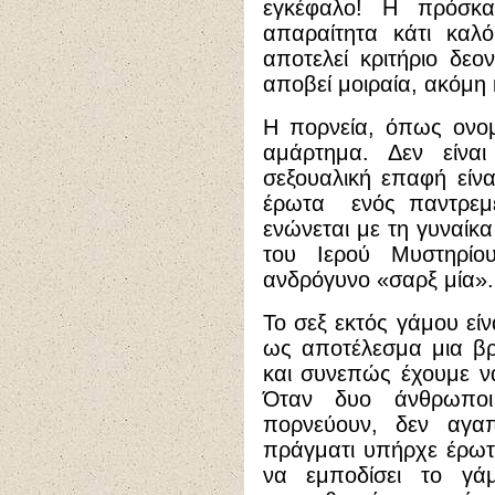
εγκέφαλο! Η πρόσκαι
απαραίτητα κάτι καλ
αποτελεί κριτήριο δεον
αποβεί μοιραία, ακόμη κ
Η πορνεία, όπως ονομά
αμάρτημα. Δεν είναι
σεξουαλική επαφή είνα
έρωτα ενός παντρεμέ
ενώνεται με τη γυναίκα
του Ιερού Μυστηρίο
ανδρόγυνο «σαρξ μία».
Το σεξ εκτός γάμου είν
ως αποτέλεσμα μια βρ
και συνεπώς έχουμε ν
Όταν δυο άνθρωποι
πορνεύουν, δεν αγαπι
πράγματι υπήρχε έρωτ
να εμποδίσει το γά