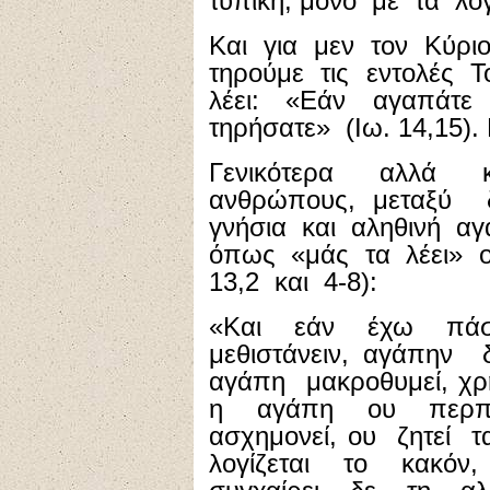
τυπική, μόνο με τα λόγ
Και για μεν τον Κύρι
τηρούμε τις εντολές 
λέει: «Εάν αγαπάτε
τηρήσατε» (Ιω. 14,15). 
Γενικότερα αλλά 
ανθρώπους, μεταξύ
γνήσια και αληθινή αγ
όπως «μάς τα λέει» 
13,2 και 4-8):
«Και εάν έχω πάσ
μεθιστάνειν, αγάπην
αγάπη μακροθυμεί, χρ
η αγάπη ου περπερε
ασχημονεί, ου ζητεί τ
λογίζεται το κακόν