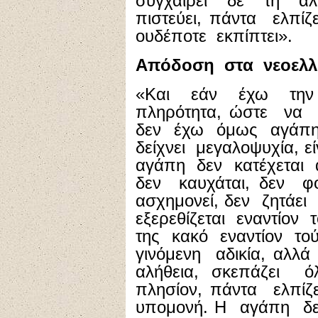
συγχαίρει δε τη αλ
πιστεύει, πάντα ελπί
ουδέποτε εκπίπτει».
Απόδοση στα νεοελλ
«Και εάν έχω τη
πληρότητα, ώστε να
δεν έχω όμως αγάπη, 
δείχνει μεγαλοψυχία, ε
αγάπη δεν κατέχεται
δεν καυχάται, δεν 
ασχημονεί, δεν ζητάει
εξερεθίζεται εναντίον
της κακό εναντίον τού
γινόμενη αδικία, αλλ
αλήθεια, σκεπάζει 
πλησίον, πάντα ελπίζ
υπομονή. Η αγάπη δε