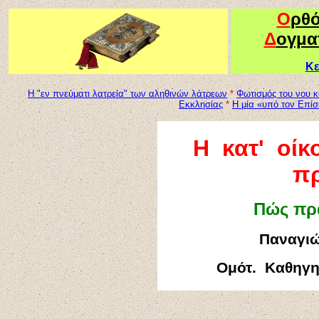
Ο
ρθ
Δ
ογμα
Κε
Η "εν πνεύματι λατρεία" των αληθινών λάτρεων
*
Φωτισμός του νου 
Εκκλησίας
*
Η μία «υπό τον Επίσ
Η κατ' οίκ
π
Πώς πρα
Παναγιώ
Ομότ
. Καθηγ