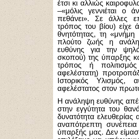
έτσι κι αλλιώς καιροφυλ
–«μόλις γεννιέται ο ά
πεθάνει». Σε άλλες ε
τρόπος του βίου) είχε 
θνητότητας, τη «μνήμη 
πλούτο ζωής η ανάλη
ευθύνης για την ψηλά
σκοπού) της ύπαρξης κα
τρόπος ή πολιτισμός
αφελέστατη) προτροπά
Iστορικός Yλισμός, α
αφελέστατος στον πρωτο
H ανάληψη ευθύνης απέν
στην εγγύτητα του θαν
δυνατότητα ελευθερίας 
αναπότρεπτη συνέπεια 
ύπαρξής μας. Δεν είμαστ