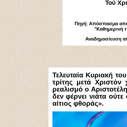
Τού Χρ
Πηγή:
Απόσπασμα απ
"Καθημερινή τ
Αναδημοσίευση α
Τ​​ελευταία Kυριακή τ
τρίτης μετά Xριστόν 
ρεαλισμό ο Aριστοτέλη
δεν φέρνει νιάτα ούτε
αίτιος φθοράς».