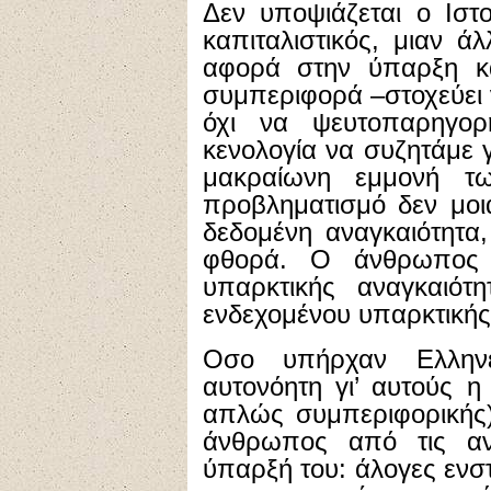
Δεν υποψιάζεται ο Iστο
καπιταλιστικός, μιαν ά
αφορά στην ύπαρξη κα
συμπεριφορά –στοχεύει 
όχι να ψευτοπαρηγορή
κενολογία να συζητάμε 
μακραίωνη εμμονή τ
προβληματισμό δεν μοι
δεδομένη αναγκαιότητα
φθορά. O άνθρωπος έ
υπαρκτικής αναγκαιότ
ενδεχομένου υπαρκτικής
Oσο υπήρχαν Eλληνε
αυτονόητη γι’ αυτούς η
απλώς συμπεριφορικής)
άνθρωπος από τις αν
ύπαρξή του: άλογες ενστ