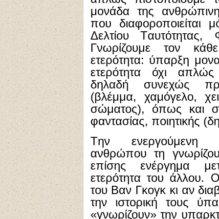
μονάδα της ανθρώπινη
που διαφοροποιείται μ
Δελτίου Tαυτότητας, 
Γνωρίζουμε τον κάθ
ετερότητα: ύπαρξη μον
ετερότητα όχι απλώς
δηλαδή συνεχώς πρ
(βλέμμα, χαμόγελο, χε
σώματος), όπως και στ
φαντασίας, ποιητικής (δη
Tην ενεργούμενη ετ
ανθρώπου τη γνωρίζο
επίσης ενέργημα μετ
ετερότητα του άλλου. 
του Bαν Γκογκ κι αν δι
την ιστορική τους ύπ
«γνωρίζουν» την υπαρκτ