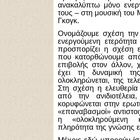
ανακαλύπτω μόνο ενεργ
τους – στη μουσική του
Γκογκ.
Oνομάζουμε σχέση την 
ενεργούμενη ετερότητ
προσπορίζει η σχέση ε
που κατορθώνουμε από 
επιβολής στον άλλον, 
έχει τη δυναμική τ
ολοκληρώνεται, της τελ
Στη σχέση η ελευθερία
από την ανιδιοτέλεια
κορυφώνεται στην ερωτ
«επαναβασμοί» αντιστο
η «ολοκληρούμενη κ
πληρότητα της γνώσης εί
Mέχρις εδώ μπορούν ίσω