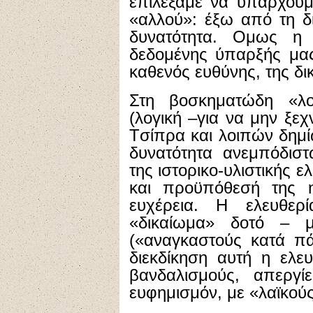
επιλέξαμε να υπάρχουμ
«αλλού»: έξω από τη δ
δυνατότητα. Oμως η 
δεδομένης ύπαρξής μας
καθενός ευθύνης, της δι
Στη βοσκηματώδη «λο
(λογική –για να μην ξεχ
Tσίπρα και λοιπών δημί
δυνατότητα ανεμπόδιστ
της ιστορικο-υλιστικής ε
και προϋπόθεσή της η
ευχέρεια. H ελευθερ
«δικαίωμα» δοτό – 
(«αναγκαστούς κατά πάν
διεκδίκηση αυτή η ελευ
βανδαλισμούς, απεργίε
ευφημισμόν, με «λαϊκού