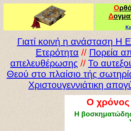
Ο
ρθ
Δ
ογμα
Κε
Γιατί κοινή η ανάσταση
Η Ελ
Ετερότητα
//
Πορεία α
απελευθέρωσης
//
Το αυτεξο
Θεού στο πλαίσιο τής σωτηρί
Χριστουγεννιάτικη απογ
O χρόνος 
Η
βοσκηματώδη