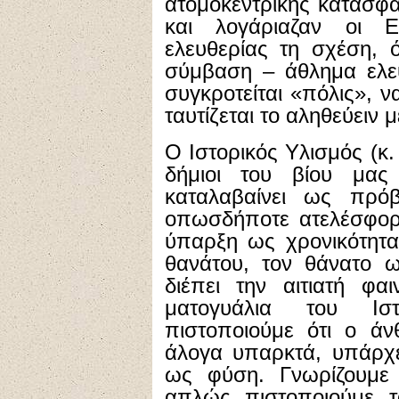
ατομοκεντρικής κατασφά
και λογάριαζαν οι 
ελευθερίας τη σχέση, 
σύμβαση – άθλημα ελε
συγκροτείται «πόλις», να
ταυτίζεται το αληθεύειν μ
O Iστορικός Yλισμός (κ.
δήμιοι του βίου μας
καταλαβαίνει ως πρό
οπωσδήποτε ατελέσφορ
ύπαρξη ως χρονικότητα
θανάτου, τον θάνατο ω
διέπει την αιτιατή φα
ματογυάλια του Iστ
πιστοποιούμε ότι ο ά
άλογα υπαρκτά, υπάρχε
ως φύση. Γνωρίζουμε
απλώς πιστοποιούμε τ