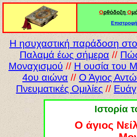
Ο
ρθόδοξη
Ο
μ
Επιστροφή 
Η ησυχαστική παράδοση στο 
Παλαμά έως σήμερα
//
Π
ώ
Μοναχισμού
//
Η ουσία του Μ
4ου αιώνα
//
Ο Άγιος Αντώ
Πνευματικές Ομιλίες
//
Ευάγ
Ιστορία 
Ο άγιος Νεί