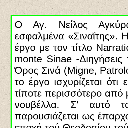
Ο Αγ. Νείλος Αγκύρα
εσφαλμένα «Σιναΐτης». 
έργο με τον τίτλο Narra
monte Sinae -Διηγήσεις
Όρος Σινά (Migne, Patrol
το έργο
ι
σχυρίζεται ότι 
τίποτε περισσότερο από μ
νουβέ
λ
λα. Σ' αυτό τ
παρουσιάζεται ως έπαρχ
εποχή τού Θεοδοσίου τού