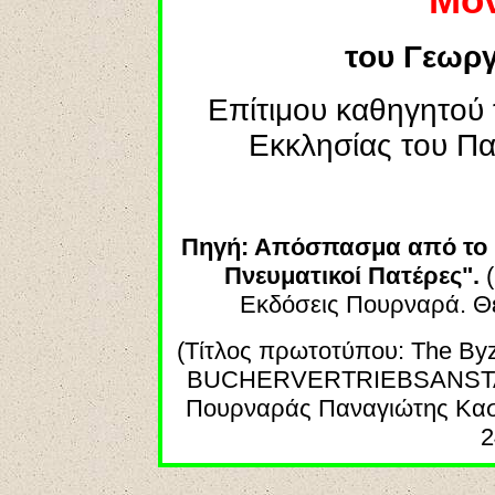
Μο
του Γεωρ
Επίτιμου καθηγητού 
Εκκλησίας του Πα
Πηγή: Απόσπασμα από το βι
Πνευματικοί Πατέρες".
Εκδόσεις Πουρναρά. Θε
(
Τίτλος
πρωτοτύπου
: The Byz
BUCHERVERTRIEBSANST
Πουρναράς Παναγιώτης Καστ
2