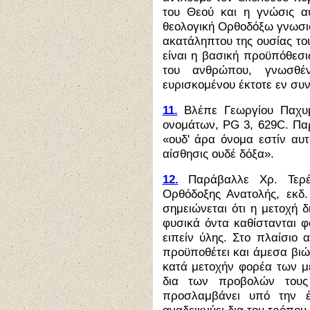
του Θεού και η γνώσις α
θεολογική Ορθοδόξω γνωσιο
ακατάληπτου της ουσίας το
είναι η βασική προϋπόθεσ
του ανθρώπου, γνωσθέ
ευρισκομένου έκτοτε εν συνέ
11.
Βλέπε Γεωργίου Παχυμ
ονομάτων, PG 3, 629C. Παρ
«ουδ' άρα όνομα εστίν αυτ
αίσθησις ουδέ δόξα».
12.
Παράβαλλε Χρ. Τερέ
Ορθόδοξης Ανατολής, εκδ.
σημειώνεται ότι η μετοχή 
φυσικά όντα καθίστανται φ
ειπείν ύλης. Στο πλαίσιο 
προϋποθέτει και άμεσα βιών
κατά μετοχήν φορέα των με
δια των προβολών τους 
προσλαμβάνει υπό την έ