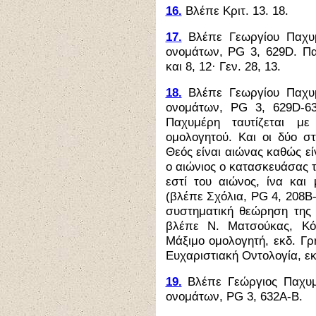
16.
Βλέπε Κριτ. 13. 18.
17.
Βλέπε Γεωργίου Παχυμ
ονομάτων, PG 3, 629D. Πα
και 8, 12· Γεν. 28, 13.
18.
Βλέπε Γεωργίου Παχυμ
ονομάτων, PG 3, 629D-6
Παχυμέρη ταυτίζεται με
ομολογητού. Και οι δύο σ
Θεός είναι αιώνας καθώς ε
ο αιώνιος ο κατασκευάσας τ
εστί του αιώνος, ίνα και
(βλέπε Σχόλια, PG 4, 208B-
συστηματική θεώρηση της
βλέπε Ν. Ματσούκας, Κό
Μάξιμο ομολογητή, εκδ. Γρ
Ευχαριστιακή Οντολογία, εκ
19.
Βλέπε Γεώργιος Παχυμ
ονομάτων, PG 3, 632Α-Β.