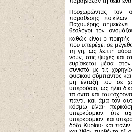
παραβίαζαν τη θεία ενό
Προχωρώντας τον σ
παράθεσης ποικίλων 
Παχυμέρης σημειώνει 
θεολόγοι τον ονομάζ
καθώς είναι ο ποιητή
που υπερέχει σε μέγεθο
τη γη, ως λεπτή αύρα
νουν, στις ψυχές και 
ευρίσκεται μέσα στο
συνιστά με τις χορηγ
φυσικού σύμπαντος και 
μη ένταξή του σε χ
υπερούσιο, ως ήλιο δικ
τα όντα και ταυτόχρον
παντί, και άμα τον αυτ
κόσμω είναι· περικόσ
υπερκόσμιον, ότε αχ
υπερκόσμιον, και υπερο
δόξα Κυρίου· και πάλιν 
και λίθον τμηθέντα εξ 