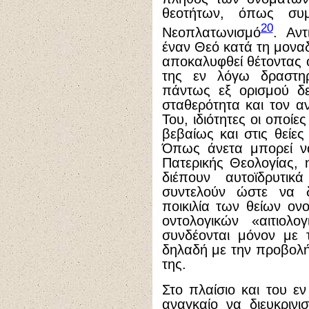
θεοτήτων, όπως συμ
20
Νεοπλατωνισμό
. Αν
έναν Θεό κατά τη μοναδ
αποκαλυφθεί θέτοντας ο
της εν λόγω δραστη
πάντως εξ ορισμού δε
σταθερότητα και τον α
Του, ιδιότητες οι οποί
βεβαίως και στις θείες
Όπως άνετα μπορεί να
Πατερικής Θεολογίας, 
διέπουν αυτοϊδρυτι
συντελούν ώστε να δ
ποικιλία των θείων ο
οντολογικών «αιτιολ
συνδέονται μόνον με 
δηλαδή με την προβολή 
της.
Στο πλαίσιο και του εν
αναγκαίο να διευκρινι