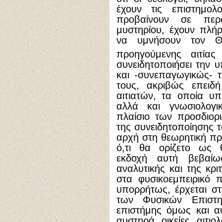
έχουν τις επιστημολ
προβαίνουν σε περ
μυστηρίου, έχουν πλήρ
να υμνήσουν τον Θε
προηγούμενης αιτία
συνειδητοποιήσει την 
και -συνεπαγωγικώς- τ
τους, ακριβώς επειδ
αιτιατών, τα οποία υπ
αλλά και γνωσιολογι
πλαίσιο των προσδιορ
της συνειδητοποίησης 
αρχή στη θεωρητική πρ
ό,τι θα ορίζετο ως θ
εκδοχή αυτή βεβαίω
αναλυτικής και της κρ
στα φυσικοεμπειρικό 
υπορρήτως, έρχεται σ
των Φυσικών Επιστ
επιστήμης όμως και α
αυστηρά οικείες αιτι