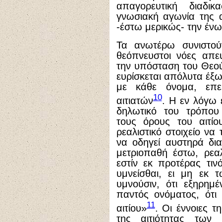
απαγορευτική διαδι
γνωσιακή αγωνία της α
-έστω μερικώς- την ένω
Τα ανωτέρω συνιστού
θεόπνευστοι νόες απε
την υπόσταση του Θεού
ευρίσκεται απόλυτα έξω
με κάθε όνομα, επε
10
αιτιατών
. Η εν λόγω 
δηλωτικό του τρόπου
τους όρους του αιτίο
ρεαλιστικό στοιχείο να
να οδηγεί αυστηρά δι
μετριοπαθή έστω, ρεα
εστίν εκ προτέρας τιν
υμνείσθαι, ει μη εκ 
υμνούσιν, ότι εξηρημ
παντός ονόματος, ότι 
11
αιτίου»
. Οι έννοιες τ
της αιτιότητας των 