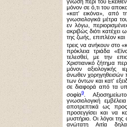
γνώση περί του Εκείθεν
μόνον σε ό,τι του αποκ
«κατ' εικόνα», από 
γνωσιολογικά μέτρα του
εν λόγω, περιορισμένε
ακριβώς διότι κατέχει ω
της ζωής, επιπλέον και 
τρεις να ανήκουν στο «κ
πρόκλεια τριάδα «Είν
τελεσθεί, με την επι
Χριστιανικό ζήτημα περ
μόνον αξιολογικής ι
άνωθεν χορηγηθεισών 
των όντων και κατ' εξε
σε διαφορά από τα υπό
9
σοφία
. Αξιοσημείωτ
γνωσιολογική εμβέλει
αποτρεπτικά ως προς
προσεγγίσει και να κα
μυστήριο. Οι λόγοι της
ανώτατη Αιτία δηλ