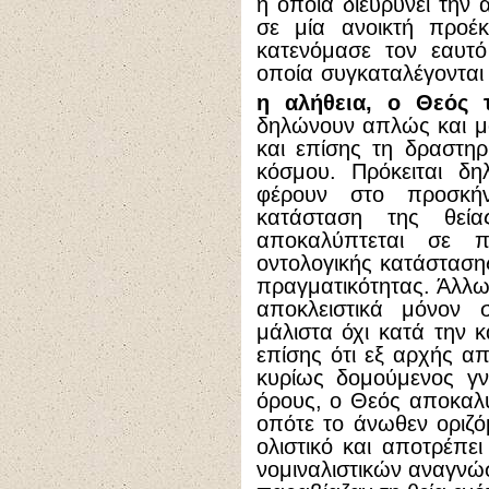
η οποία διευρύνει την 
σε μία ανοικτή προέ
κατενόμασε τον εαυτό
οποία συγκαταλέγονται
η αλήθεια, ο Θεός 
δηλώνουν απλώς και μ
και επίσης τη δραστηρ
κόσμου. Πρόκειται δη
φέρουν στο προσκήν
κατάσταση της θεία
αποκαλύπτεται σε π
οντολογικής κατάστασης
πραγματικότητας. Άλλ
αποκλειστικά μόνον σ
μάλιστα όχι κατά την 
επίσης ότι εξ αρχής α
κυρίως δομούμενος γν
όρους, ο Θεός αποκαλ
οπότε το άνωθεν οριζό
ολιστικό και αποτρέπε
νομιναλιστικών αναγνώσ