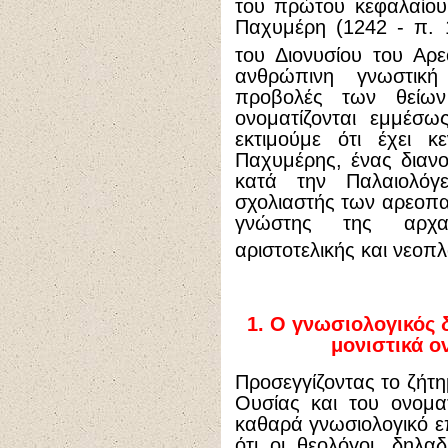
του πρώτου κεφαλαίου
Παχυμέρη (1242 - π. 
του Διονυσίου του Αρε
ανθρώπινη γνωστική
προβολές των θείων
ονοματίζονται εμμέσω
εκτιμούμε ότι έχει κ
Παχυμέρης, ένας διανο
κατά την Παλαιολόγε
σχολιαστής των αρεοπαγ
γνώστης της αρχαί
αριστοτελικής και νεο
1. Ο γνωσιολογικός 
μονιστικά ο
Προσεγγίζοντας το ζήτ
Ουσίας και του ονομα
καθαρά γνωσιολογικό ε
ότι οι θεολόγοι, δηλαδ