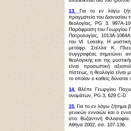
αναδεικνύει δια του τρόπου 
13.
Για το εν λόγω ζή
πραγματεία του Διονυσίου τ
θεολογίας, PG 3, 997Α-10
Παράφραση του Γεωργίου Πα
Πατρολογίας, 1013Α-1064Α
του
Vl
. Lossky, Η μυστική
μετάφρ. Στέλλα Κ. Πλε
συγγραφέας σημειώνει α
θεολογικής και της μυστικ
είναι προσωπική αξιοπο
πίστεως, η θεολογία είναι 
το οποίον ο καθείς δύναται 
14.
Βλέπε Γεωργίου Παχυμ
ονομάτων, PG 3, 629 C-D
15.
Για το εν λόγω ζήτημα
γενικών εννοιών και ο ενν
στο: Βυζαντινή Φιλοσοφία.
Αθήνα 2002, σσ. 107-136.