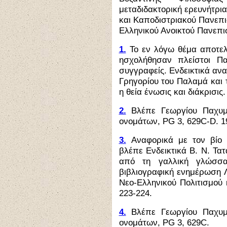
μεταδιδακτορική ερευνήτρι
και Καποδιστριακού Πανεπι
Ελληνικού Ανοικτού Πανεπι
1.
Το εν λόγω θέμα αποτελ
ησχολήθησαν πλείστοι Πα
συγγραφείς. Ενδεικτικά αν
Γρηγορίου του Παλαμά και 
η θεία ένωσις και διάκρισις.
2.
Βλέπε Γεωργίου Παχυμ
ονομάτων, PG 3, 629C-D. 1
3.
Αναφορικά με τον βίο 
βλέπε Ενδεικτικά Β. Ν. Τα
από τη γαλλική γλώσσα
βιβλιογραφική ενημέρωση Λ
Νεο-Ελληνικού Πολιτισμού 
223-224.
4.
Βλέπε Γεωργίου Παχυμ
ονομάτων, PG 3, 629C.