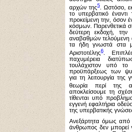
5
αρχών της
. Ωστόσο, εκ
το υπερβατικό έναντι
προκείμενη την, όσον έ
κόσμων. Παρενθετικά σ
δεύτερη εκδοχή, την
αναβαθμών τελούμενη 
τα ήδη γνωστά στα μη
6
Αριστοτέλης
. Επιπλ
παχυμέρεια διατύπω
τουλάχιστον υπό το 
προϋπάρξεως των ψυχ
για τη λειτουργία της
θεωρία περί της α
αποκλείσουμε τη σχέση
τίθενται υπό προβλημ
εγγενή εφαλτήρια οδεύ
της υπερβατικής γνώσε
Ανεξάρτητα όμως από 
άνθρωπος δεν μπορεί ν