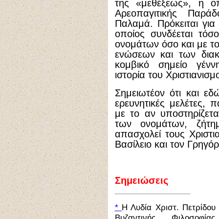
της «μεθέξεως», η οπ
Αρεοπαγιτικής Παρά
Παλαμά. Πρόκειται για 
οποίος συνδέεται τόσ
ονομάτων όσο και με το
ενώσεων και των διακ
κομβικό σημείο γένν
ιστορία του Χριστιανισμ
Σημειωτέον ότι και ε
ερευνητικές μελέτες, 
με το αν υποστηρίζετα
των ονομάτων, ζήτη
απασχολεί τους Χριστι
Βασίλειο και τον Γρηγό
Σημειώσεις
*
Η Λυδία Χριστ. Πετρίδου 
Βυζαντινής Φιλοσοφί