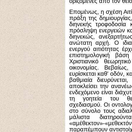
οριζόμενες από τον θεί
Επομένως, η σχέση Αιτί
πράξη της δημιουργίας,
διηνεκής τροφοδοσία 
πρόσληψη ενεργειών και
διηνεκώς, ανεξαρτήτω
ανώτατη αρχή. Ο ιδια
ενεργού αιτιότητας έρχ
επιστημολογική βάση
Χριστιανικό θεωρητι
οικονομίας. Βεβαίως
ευρίσκεται καθ' οδόν, κ
βαθμιαία διευρύνεται
αποκλείσει την ανανέ
ενδεχόμενο είναι διάχυ
τη γοητεία του θείο
σχεδιασμού. Οι οντολο
στο σύνολο τους αδια
μάλιστα διατηρού
«αμέθεκτον»-«μεθεκτόν»
παραπέμπουν αντιστοίχω