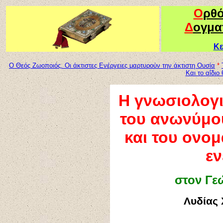
Ο
ρθ
Δ
ογμα
Κε
Ο Θεός Ζωοποιός. Οι άκτιστες Ενέργειες μαρτυρούν την άκτιστη Ουσία
*
Και το αΐδιο
Η γνωσιολογι
του ανωνύμου
και του ονο
εν
στον Γε
Λυδίας 