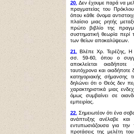
20.
Δεν έχουμε παρά να μελ
πραγματείας του Πρόκλου
όπου κάθε όνομα αντιστοιχε
πλαίσιο μιας ρητής μεταξ
πρώτο βιβλίο της πραγμ
συστηματική θεωρία περί
των θείων αποκαλύψεων.
21.
Βλέπε Χρ. Τερέζης, Η 
σσ. 59-60, όπου ο συγγ
αποκλείεται οιαδήποτε
ταυτόχρονα και οιαδήποτε δ
κατηγοριακής σήμανσης 
δηλώνει ότι ο Θεός δεν περ
χαρακτηριστικά μιας ενδεχ
όμως συμβαίνει σε οιαν
εμπειρίας.
22.
Σημειωτέον ότι ένα σοβ
ανάπτυξης ανέλαβε και 
εντυπωσιάζουσα για την 
προτάσεις της μελέτη του: