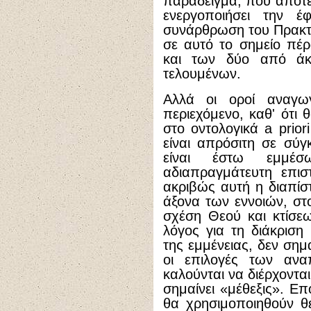
παράδειγμα, που αποτε
ενεργοποιήσει την 
συνάρθρωση του Πρακτι
σε αυτό το σημείο πέ
και των δύο από άκρ
τελουμένων.
Αλλά οι οροί αναγω
περιεχόμενο, καθ' ότι 
στο οντολογικά a prior
είναι απρόσιτη σε σύγκ
είναι έστω εμμέσ
αδιαπραγμάτευτη επιστ
ακριβώς αυτή η διαπίσ
άξονα των εννοιών, στο
σχέση Θεού και κτίσεω
λόγος για τη διάκριση
της εμμένειας, δεν σημ
οι επιλογές των ανα
καλούνται να διέρχοντα
σημαίνει «μέθεξις». Επ
θα χρησιμοποιηθούν θ