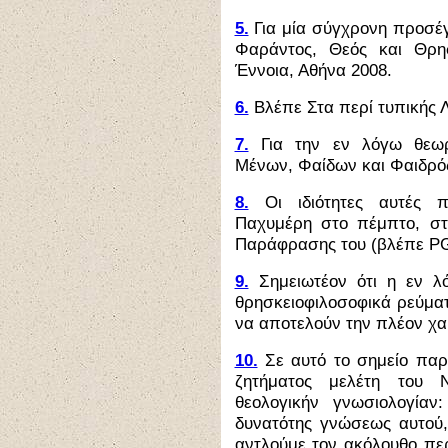
5.
Για μία σύγχρονη προσέ
Φαράντος, Θεός και Θρησ
Έννοια, Αθήνα 2008.
6.
Βλέπε Στα περί τυπικής Λ
7.
Για την εν λόγω θεω
Μένων, Φαίδων και Φαιδρός
8.
Οι ιδιότητες αυτές 
Παχυμέρη στο πέμπτο, στ
Παράφρασης του (βλέπε PG
9.
Σημειωτέον ότι η εν λ
θρησκειοφιλοσοφικά ρεύματ
να αποτελούν την πλέον χα
10.
Σε αυτό το σημείο πα
ζητήματος μελέτη του 
θεολογικήν γνωσιολογία
δυνατότης γνώσεως αυτού,
αντλούμε τον ακόλουθο περ