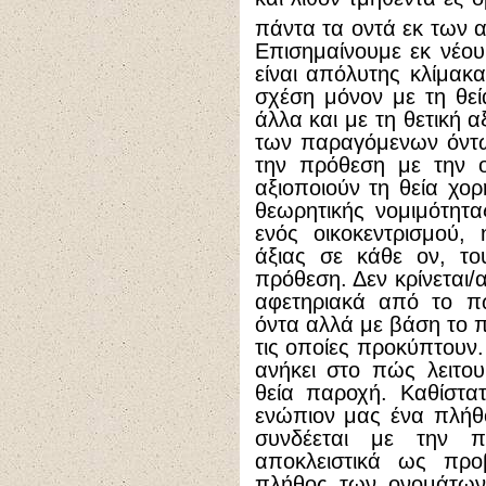
πάντα τα οντά εκ των α
Επισημαίνουμε εκ νέου
είναι απόλυτης κλίμακ
σχέση μόνον με τη θε
άλλα και με τη θετική 
των παραγόμενων όντω
την πρόθεση με την 
αξιοποιούν τη θεία χορ
θεωρητικής νομιμότητ
ενός οικοκεντρισμού,
άξιας σε κάθε ον, το
πρόθεση. Δεν κρίνεται/
αφετηριακά από το π
όντα αλλά με βάση το π
τις οποίες προκύπτουν
ανήκει στο πώς λειτουρ
θεία παροχή. Καθίστα
ενώπιον μας ένα πλήθ
συνδέεται με την πο
αποκλειστικά ως προβ
πλήθος των ονομάτων 