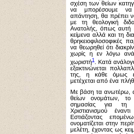
σχέση των θείων κατηγ
να μπορέσουμε να 
απάντηση, θα πρέπει ν
με τη θεολογική διδα
Ανατολής, όπως αυτή 
κείμενα αλλά και τη δι
θρηκειοφιλοσοφικές π
να θεωρηθεί ότι διακρί
χωρίς η εν λόγω ανάγ
1
χωριστή
. Κατά ανάλογο
εξακτινώνεται πολλαπ
της, η κάθε όμως ε
μετέχεται από ένα πλήθ
Με βάση τα ανωτέρω, α
θείων ονομάτων, το 
σημασίας για τη 
Χριστιανισμού έναντ
Εστιάζοντας επομέ
ονοματίζεται στην περ
μελέτη, έχοντας ως κε