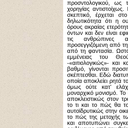
προσντολογικού, ως 
χορηγίας αντιστοίχως. 
σκεπτικό, έρχεται σ
δηλωτικότητα ότι η ο
όρους ακραίας ετερότη
όντων και δεν είναι εφ
τις ανθρώπινες αι
προσεγγιζόμενη από τη
από τη φαντασία. Ωστό
εμμένειας του Θεού
-«αιτιολογικώς»- και 
βαθμό, γίνονται προσ
σκέπτεσθαι. Εδώ διατυπ
οποία αποκλείει ρητά τ
όμως ούτε κατ' ελάχ
μοναρχικό μονισμό. Το 
αποκλειστικώς στον τ
το τι και το πώς θα το
αυτοϊδρυτικώς στην οικ
το πώς της μετοχής τω
και αποτυπώνει συγκε