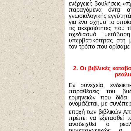
ενέργειες-βουλήσεις-
παραγόμενα όντα α
γνωσιολογικής εγγύτητά
για ένα σχήμα το οποίο
τις ακεραιότητες που τ
σχεδιασμό μετάβα
υπερβατικότητας στη 
τον τρόπο που ορίσαμε
2. Οι βιβλικές κατα
ρεαλι
Εν συνεχεία, ενδεικτ
παραθέσεις του βυ
ερμηνειών που δίδε
ονομάζεται, με συνέπει
εποχή των βιβλικών Α
πρέπει να εξετασθεί 
αναδειχθεί ο ρεα
συνεπαγωγικώς ο ε