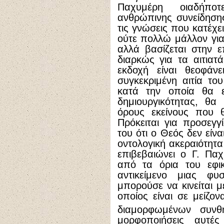
Παχυμέρη οιαδήπο
ανθρώπινης συνείδηση
τις γνώσεις που κατέχε
ούτε πολλώ μάλλον για 
αλλά βασίζεται στην 
διαρκώς για τα αιτιατ
εκδοχή είναι θεοφάνε
συγκεκριμένη αιτία τ
κατά την οποία θα εί
δημιουργικότητας, θα
όρους εκείνους που 
Πρόκειται για προσεγγ
του ότι ο Θεός δεν είν
οντολογική ακεραιότητα
επιβεβαιώνει ο Γ. Παχ
από τα όρια του εφι
αντικείμενο μιας φ
μπορούσε να κινείται μ
οποίος είναι σε μείζον
διαμορφωμένων συνθ
μορφοποιήσεις αυτέ