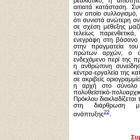
ρεαλιστικό, η αιτιότ
αιτιατά κατάσταση. Συ
τον οποίο συλλογισμό, 
ότι συνιστά ανώτερη ον
σε σχέση μέθεξης μαζ
τελείως παρενθετικά
ενεγράφη στη βάσανο 
στην πραγματεία του
πρώτων αρχών, ο ο
ενδεχόμενο περί της πρ
η ανθρώπινη συνείδησ
κέντρα-εργαλεία της κα
σε ακριβείς οριογραμμί
η αρχή στο σύνολο
πολυθεϊστικό-πολυαρχ
Πρόκλου διακλαδίζεται 
στη διάρθρωση μι
22
ανάπτυξης
.
Συ