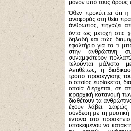
μόνον υπό τους όρους π
Όθεν προκύπτει ότι η
αναφοράς στη θεία πραγ
άνθρωπος, πηγάζει απ
όντα ως μετοχή στις χ
δηλαδή και πώς διαμορ
εφαλτήριο για το τι μ
στην ανθρώπινη συ
συναμφότερον πολλαπλ
τελούνται μάλιστα με
Αντιθέτως, η διαδικα
τρόπο προσέγγισης το
ο οποίος ευρίσκεται, δ
οποία διέρχεται, σε α
ιεραρχική κατανομή των
διαθέτουν τα ανθρώπιν
έχουν λάβει. Σαφώς 
σύνδεση με τη μυστική
έντονα στο προσκήνιο
υποκειμένου να κατακτ