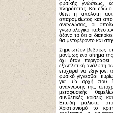
φυσικής γνώσεως, κ
πληρότητας. Και εδώ ο
θέτει η απόλυτη αυτο
απαραμείωτος και αποκ
αναγνώσεις, οι οποί
γνωσιολογικό καθεστώς
άξονα το ότι οι διακρίσ
θα μετεφέροντο και στη
Σημειωτέον βεβαίως ότ
μονίμως ένα αίτημα τη
όχι όταν περιγράφει 
εξαντλητική ανάλυση τ
επιχειρεί να εξηγήσει
φυσικό γίγνεσθαι, κυρ
για μία αρχή που δ
ανάγνωσης της, αποχρ
μεταφυσικής θεμελ
συνθετικές κρίσεις κα
Επειδή μάλιστα στ
Χριστιανισμό το κρι