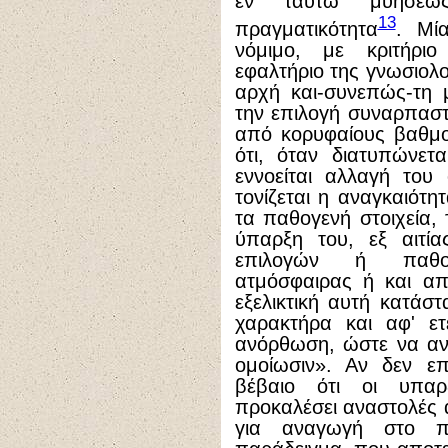
εν ταυτώ μυήσεω
13
πραγματικότητα
. Μί
νόμιμο, με κριτήριο 
εφαλτήριο της γνωσιολ
αρχή και-συνεπώς-τη
την επιλογή συναρπασ
από κορυφαίους βαθμο
ότι, όταν διατυπώνετ
εννοείται αλλαγή του
τονίζεται η αναγκαιό
τα παθογενή στοιχεία,
ύπαρξη του, εξ αιτί
επιλογών ή παθογ
ατμόσφαιρας ή και απ
εξελικτική αυτή κατάστ
χαρακτήρα και αφ' ετ
ανόρθωση, ώστε να ανο
ομοίωσιν». Αν δεν επ
βέβαιο ότι οι υπαρ
προκαλέσει αναστολές 
για αναγωγή στο πο