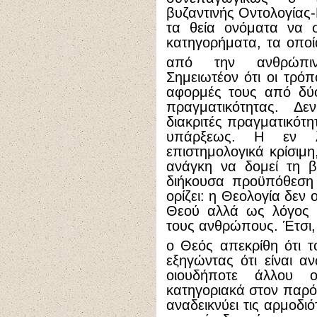
βυζαντινής Οντολογίας-
τα θεία ονόματα να σ
κατηγορήματα, τα οπο
από την ανθρώπινη
Σημειωτέον ότι οι τρόπ
αφορμές τους από δύο
πραγματικότητας. Δ
διακριτές πραγματικότη
υπάρξεως. Η εν λ
επιστημολογικά κρίσιμη
ανάγκη να δομεί τη β
διήκουσα προϋπόθεση 
ορίζει: η Θεολογία δεν 
Θεού αλλά ως λόγος 
τους ανθρώπους. Έτσι,
ο Θεός απεκρίθη ότι τ
εξηγώντας ότι είναι 
οιουδήποτε άλλου ο
κατηγοριακά στον παρό
αναδεικνύει τις αρμοδι