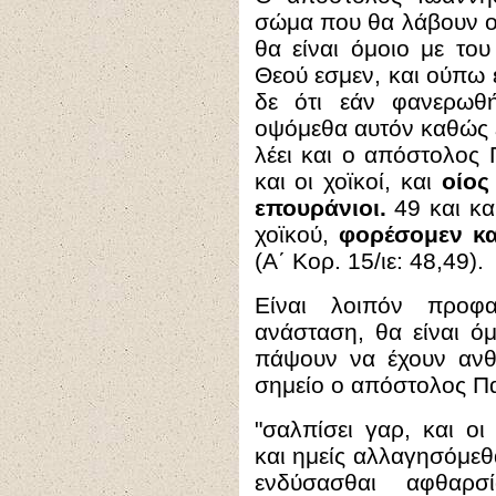
σώμα που θα λάβουν οι
θα είναι όμοιο με του
Θεού εσμεν, και ούπ
δε ότι εάν φανερω
οψόμεθα αυτόν καθώς 
λέει και ο απόστολος 
και οι χοϊκοί, και
οίος
επουράνιοι.
49 και κα
χοϊκού,
φορέσομεν κα
(Α΄ Κορ. 15/ιε: 48,49).
Είναι λοιπόν προφα
ανάσταση, θα είναι ό
πάψουν να έχουν ανθρ
σημείο ο απόστολος Πα
"
σαλπίσει γαρ, και οι
και ημείς αλλαγησόμεθ
ενδύσασθαι αφθαρ