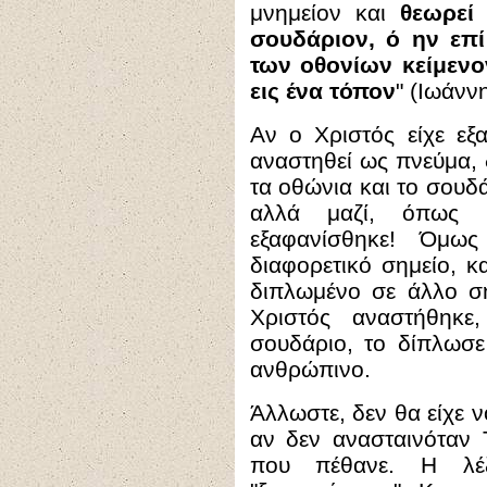
μνημείον και
θεωρεί 
σουδάριον, ό ην επί
των οθονίων κείμενο
εις ένα τόπον
" (Ιωάννη
Αν ο Χριστός είχε εξ
αναστηθεί ως πνεύμα, 
τα οθώνια και το σουδά
αλλά μαζί, όπως
εξαφανίσθηκε! Όμως
διαφορετικό σημείο, κ
διπλωμένο σε άλλο ση
Χριστός αναστήθηκε
σουδάριο, το δίπλωσε
ανθρώπινο.
Άλλωστε, δεν θα είχε ν
αν δεν ανασταινόταν
που πέθανε. Η λέξη