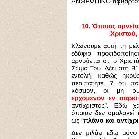
ΑΝΘΡΩΠΙΝΟ αφθαρτοπ
10.
Όποιος αρνείτ
Χριστού, 
Κλείνουμε αυτή τη μελ
εδάφιο προειδοποίη
αρνούνται ότι ο Χρισ
Σώμα Του. Λέει στη Β΄ 
εντολή, καθώς ηκού
περιπατήτε. 7 ότι πο
κόσμον, οι μη ομο
ερχόμενον εν σαρκί
αντίχριστος
". Εδώ χα
όποιον δεν ομολογεί 
ως "
πλάνο και αντίχρ
Δεν μιλάει εδώ μόνο