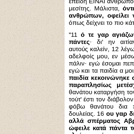
επειδή ΕΙΝΑΙ άνθρωπος
μεσίτης. Μάλιστα,
όντ
ανθρώπων, οφείλει 
όπως δείχνει το πιο κά
"
11
ό τε γαρ αγιάζω
πάντες
· δι' ην αιτί
αυτούς καλείν, 12 λέγ
αδελφοίς μου, εν μέσ
πάλιν· εγώ έσομαι πεπ
εγώ και τα παιδία α μ
παιδία κεκοινώνηκε σ
παραπλησίως μετέσ
θανάτου καταργήση τον
τούτ' έστι τον διάβολο
φόβω θανάτου δια π
δουλείας. 16
ου γαρ δ
αλλά σπέρματος Αβρ
ώφειλε κατά πάντα τ