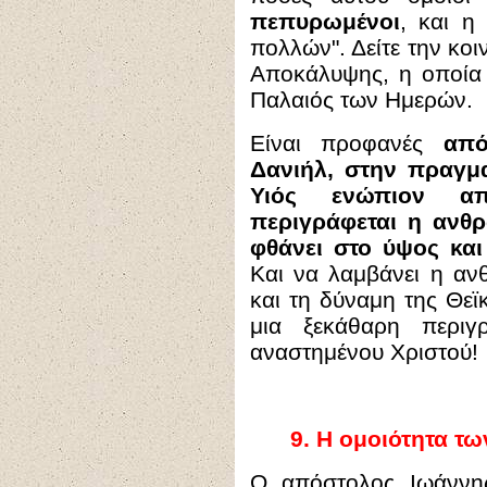
πεπυρωμένοι
, και 
πολλών
". Δείτε την κο
Αποκάλυψης, η οποία 
Παλαιός των Ημερών.
Είναι προφανές
από
Δανιήλ, στην πραγμα
Υιός ενώπιον α
περιγράφεται η ανθ
φθάνει στο ύψος και
Και να λαμβάνει η αν
και τη δύναμη της Θεϊ
μια ξεκάθαρη περι
αναστημένου Χριστού!
9.
Η ομοιότητα τ
Ο απόστολος Ιωάννης