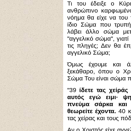
Τι του έδειξε ο Κύρ
ανθρώπινο καρφωμένο
νόημα θα είχε να του τ
ίδιο Σώμα που τρυπή
λάβει άλλο σώμα μετ
"αγγελικό σώμα", γιατί 
τις πληγές; Δεν θα έπ
αγγελικό Σώμα;
Όμως έχουμε και ά
ξεκάθαρο, όπου ο Χρι
Σώμα Του είναι σώμα π
"
39
ίδετε τας χείράς
αυτός εγώ ειμι· ψη
πνεύμα σάρκα και 
θεωρείτε έχοντα.
40 κα
τας χείρας και τους πό
Αν ο Χριστός είχε αγγ