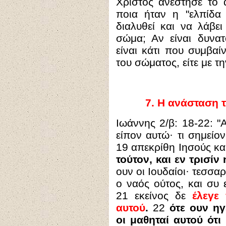
Χριστός ανέστησε το
ποια ήταν η "ελπίδα
διαλυθεί και να λάβε
σώμα; Αν είναι δυνατ
είναι κάτι που συμβαίν
του σώματος, είτε με τ
7.
Η ανάσταση τ
Ιωάννης 2/β: 18-22:
"
είπον αυτώ· τι σημείον 
19 απεκρίθη Ιησούς και
τούτον, και εν τρισίν
ουν οι Ιουδαίοι· τεσσα
ο ναός ούτος, και συ ε
21 εκείνος δε
έλεγε
αυτού
.
22
ότε ουν η
οι μαθηταί αυτού ότι 