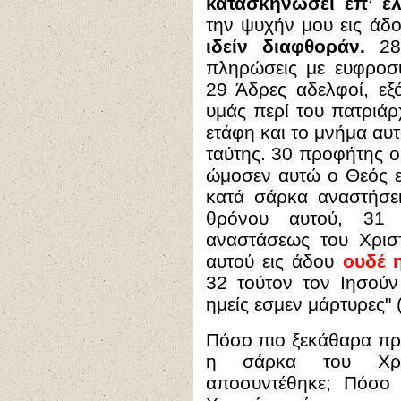
κατασκηνώσει επ’ ελ
την ψυχήν μου εις άδ
ιδείν διαφθοράν.
28
πληρώσεις με ευφροσ
29 Άδρες αδελφοί, εξ
υμάς περί του πατριάρχ
ετάφη και το μνήμα αυτ
ταύτης. 30 προφήτης ο
ώμοσεν αυτώ ο Θεός ε
κατά σάρκα αναστήσει
θρόνου αυτού, 31 
αναστάσεως του Χρισ
αυτού εις άδου
ουδέ 
32 τούτον τον Ιησούν
ημείς εσμεν μάρτυρες
" 
Πόσο πιο ξεκάθαρα πρέ
η σάρκα του Χρι
αποσυντέθηκε; Πόσο 