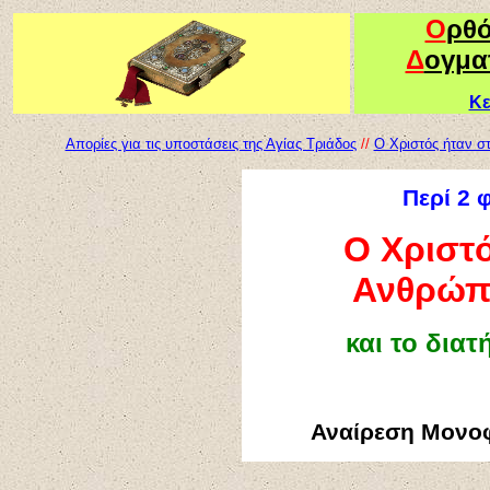
Ο
ρθ
Δ
ογμα
Κε
Απορίες για τις υποστάσεις της Αγίας Τριάδος
//
Ο Χριστός ήταν σ
Περί 2 
Ο Χριστό
Ανθρώπ
και το δια
Αναίρεση Μονο