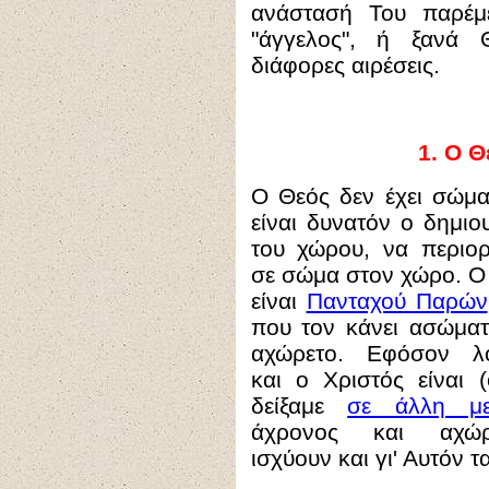
ανάστασή Του παρέμε
"άγγελος", ή ξανά 
διάφορες αιρέσεις.
1.
Ο Θ
Ο Θεός δεν έχει σώμα
είναι δυνατόν ο δημιο
του χώρου, να περιορί
σε σώμα στον χώρο. Ο
είναι
Πανταχού Παρών
που τον κάνει ασώματ
αχώρετο. Εφόσον λ
και ο Χριστός είναι 
δείξαμε
σε άλλη με
άχρονος και αχώρε
ισχύουν και γι' Αυτόν τα