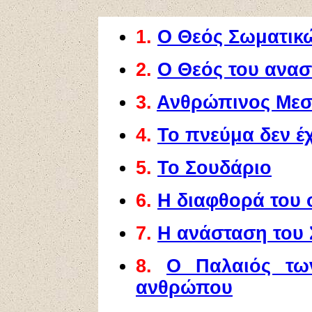
1.
Ο Θεός Σωματικ
2.
Ο Θεός του ανασ
3
.
Ανθρώπινος Μεσί
4
.
Το πνεύμα δεν έ
5
.
Το Σουδάριο
6
.
Η διαφθορά του 
7.
Η ανάσταση του 
8.
Ο Παλαιός τω
ανθρώπου