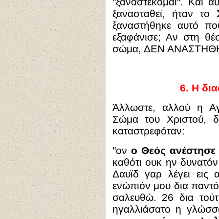
"ξαναστέκομαι". Και α
ξανασταθεί, ήταν το
ξαναστήθηκε αυτό π
εξαφάνισε; Αν στη θέ
σώμα, ΔΕΝ ΑΝΑΣΤΗΘΗΚ
6
.
Η δια
Άλλωστε
, αλλού η Αγ
Σώμα του Χριστού, 
καταστρεφόταν:
"
ον
ο Θεός ανέστησε
καθότι ουκ ην δυνατόν
Δαυϊδ γαρ λέγει εις
ενώπιόν μου δια παντός
σαλευθώ. 26 δια τού
ηγαλλιάσατο η γλώσ