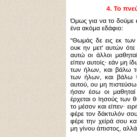
4
.
Το πνεύ
Όμως για να το δούμε 
ένα ακόμα εδάφιο:
"
Θωμάς δε εις εκ των
ουκ ην μετ' αυτών ότε
αυτώ οι άλλοι μαθητα
είπεν αυτοίς· εάν μη ίδ
των ήλων, και βάλω τ
των ήλων, και βάλω τ
αυτού, ου μη πιστεύσω
ήσαν έσω οι μαθηταί
έρχεται ο Ιησούς των θ
το μέσον και είπεν· ειρ
φέρε τον δάκτυλόν σου 
φέρε την χείρά σου κα
μη γίνου άπιστος, αλλά