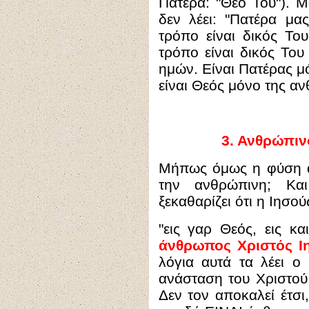
Πατέρα: "Θεό Του"). Μά
δεν λέει: "Πατέρα μα
τρόπο είναι δικός Το
τρόπο είναι δικός Το
ημών. Είναι Πατέρας μ
είναι Θεός μόνο της α
3
.
Ανθρώπινο
Μήπως όμως η φύση αυ
την ανθρώπινη; Κα
ξεκαθαρίζει ότι η Ιησο
"
εις γαρ Θεός, εις κ
άνθρωπος Χριστός Ι
λόγια αυτά τα λέει 
ανάσταση του Χριστού
Δεν τον αποκαλεί έτσ