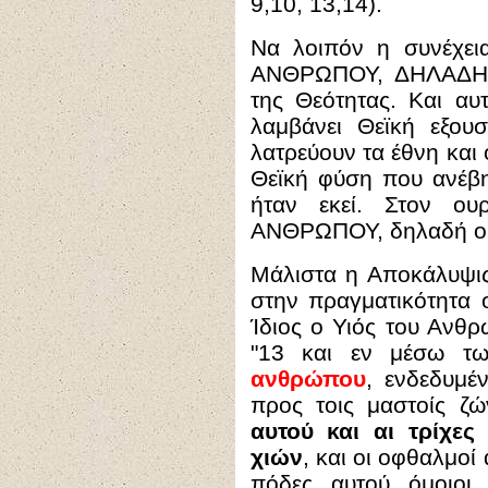
9,10, 13,14).
Να λοιπόν η συνέχει
ΑΝΘΡΩΠΟΥ, ΔΗΛΑΔΗ
της Θεότητας. Και 
λαμβάνει Θεϊκή εξουσ
λατρεύουν τα έθνη και 
Θεϊκή φύση που ανέβη
ήταν εκεί. Στον ο
ΑΝΘΡΩΠΟΥ, δηλαδή ο
Μάλιστα η Αποκάλυψις
στην πραγματικότητα 
Ίδιος ο Υιός του Ανθ
"
13 και εν μέσω τ
ανθρώπου
, ενδεδυμέ
προς τοις μαστοίς ζ
αυτού και αι τρίχες
χιών
, και οι οφθαλμοί
πόδες αυτού όμοιοι