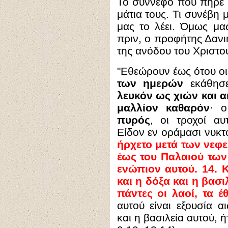
Το σύννεφο που πήρε 
μάτια τους. Τι συνέβη 
μας το λέει. Όμως μα
πριν, ο προφήτης Δανι
της ανόδου του Χριστο
"Εθεώρουν έως ότου οι
των ημερών
εκάθησε
λευκόν ως χιών και α
μαλλίον καθαρόν
· 
πυρός
, οι τροχοί α
Είδον εν οράμασι νυκτ
ήρχετο μετά των νεφ
έως του Παλαιού των
ενώπιον αυτού. 14. Κ
και η δόξα και η βασ
πάντες οι λαοί, τα έ
αυτού είναι εξουσία αι
και η βασιλεία αυτού, ή