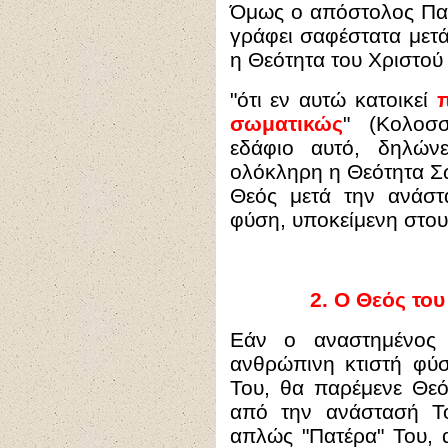
Όμως ο απόστολος Πα
γράφει σαφέστατα μετά
η Θεότητα του Χριστο
"
ότι εν αυτώ κατοικεί
σωματικώς
" (Κολοσσ
εδάφιο αυτό, δηλώνε
ολόκληρη η Θεότητα Σ
Θεός μετά την ανάστα
φύση, υποκείμενη στου
2.
Ο Θεός του
Εάν ο αναστημένος 
ανθρώπινη κτιστή φύ
Του, θα παρέμενε Θε
από την ανάστασή Το
απλώς "Πατέρα" Του, α