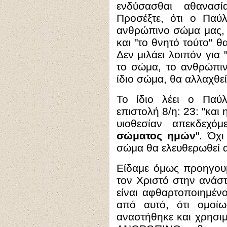
ενδύσασθαι αθανασί
Προσέξτε, ότι ο Παύ
ανθρώπινο σώμα μας, λ
και "το θνητό τούτο" θ
Δεν μιλάει λοιπόν για
το σώμα, το ανθρώπιν
ίδιο σώμα, θα αλλαχθεί
Το ίδιο λέει ο Παύ
επιστολή 8/η: 23: "
και 
υιοθεσίαν απεκδεχόμ
σώματος ημών
". Όχ
σώμα θα ελευθερωθεί α
Είδαμε όμως προηγουμ
τον Χριστό στην ανάσ
είναι αφθαρτοποιημέ
από αυτό, ότι ομοί
αναστήθηκε και χρησιμο