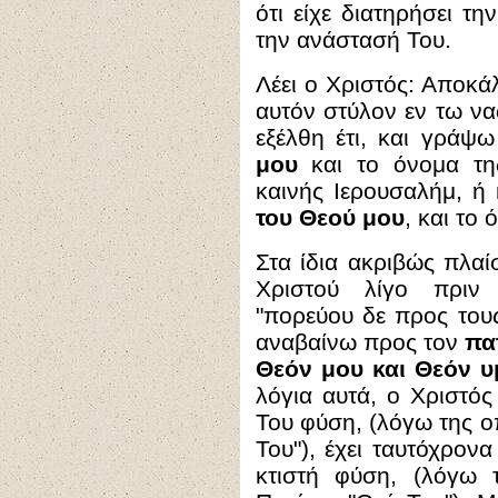
ότι είχε διατηρήσει τ
την ανάστασή Του.
Λέει ο Χριστός: Αποκάλ
αυτόν στύλον εν τω ν
εξέλθη έτι, και γράψ
μου
και το όνομα τ
καινής Ιερουσαλήμ, ή
του Θεού μου
, και το
Στα ίδια ακριβώς πλαίσ
Χριστού λίγο πριν 
"
πορεύου δε προς τους
αναβαίνω προς τον
πα
Θεόν μου και Θεόν 
λόγια αυτά, ο Χριστός 
Του φύση, (λόγω της ο
Του"), έχει ταυτόχρον
κτιστή φύση, (λόγω 