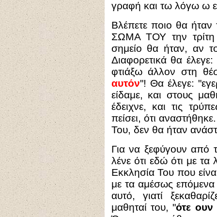
γραφή και τω λόγω ω ε
Βλέπετε ποιο θα ήταν 
ΣΩΜΑ ΤΟΥ την τρίτη 
σημείο θα ήταν, αν τ
Διαφορετικά θα έλεγε:
φτιάξω άλλον στη θέσ
αυτόν
"! Θα έλεγε: "ε
είδαμε, και στους μ
έδειχνε, και τις τρύ
πείσει, ότι αναστήθηκε
Του, δεν θα ήταν ανάσ
Για να ξεφύγουν από το
λένε ότι εδώ ότι με τα
Εκκλησία Του που είνα
με τα αμέσως επόμενα 
αυτό, γιατί ξεκαθαρί
μαθηταί του, "
ότε ουν