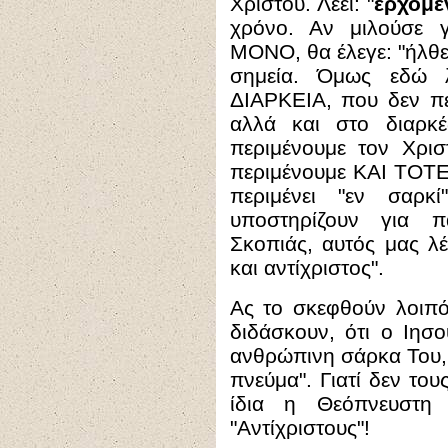
Χριστού. Λέει: "
ερχόμε
χρόνο. Αν μιλούσε 
ΜΟΝΟ, θα έλεγε: "ήλθε
σημεία. Όμως εδώ λέ
ΔΙΑΡΚΕΙΑ, που δεν πε
αλλά και στο διαρκ
περιμένουμε τον Χρισ
περιμένουμε ΚΑΙ ΤΟΤΕ,
περιμένει "εν σαρκ
υποστηρίζουν για π
Σκοπιάς, αυτός μας λέ
και αντίχριστος".
Ας το σκεφθούν λοιπό
διδάσκουν, ότι ο Ιησ
ανθρώπινη σάρκα Του, 
πνεύμα". Γιατί δεν του
ίδια η Θεόπνευστη 
"Αντίχριστους"!