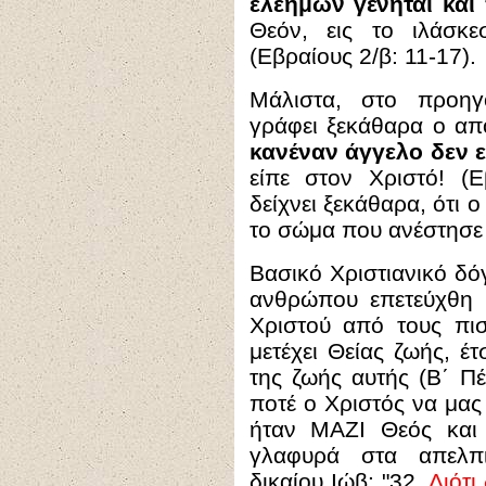
ελεήμων γένηται και
Θεόν, εις το ιλάσκε
(Εβραίους 2/β: 11-17).
Μάλιστα, στο προηγ
γράφει ξεκάθαρα ο απ
κανέναν άγγελο δεν ε
είπε στον Χριστό! (
δείχνει ξεκάθαρα, ότι ο
το σώμα που ανέστησε 
Βασικό Χριστιανικό δό
ανθρώπου επετεύχθη 
Χριστού από τους πι
μετέχει Θείας ζωής, έτσ
της ζωής αυτής (Β΄ Π
ποτέ ο Χριστός να μας
ήταν ΜΑΖΙ Θεός και 
γλαφυρά στα απελπι
δικαίου Ιώβ: "32.
Διότι