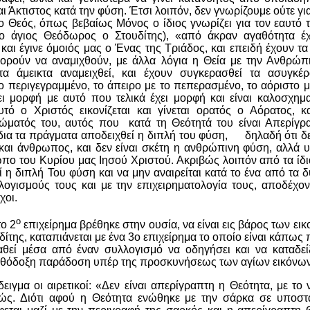
αι Άκτιστος κατά την φύση. Έτσι λοιπόν, δεν γνωρίζουμε ούτε για
ν ο Θεός, όπως βεβαίως Μόνος ο ίδιος γνωρίζει για τον εαυτό 
ο άγιος Θεόδωρος ο Στουδίτης), «από άκραν αγαθότητα έχ
αι έγινε όμοιός μας ο Ένας της Τριάδος, και επειδή έχουν τα
ορούν να αναμιχθούν, με άλλα λόγια η Θεία με την Ανθρώπι
τα άμεικτα αναμειχθεί, και έχουν συγκερασθεί τα ασυγκέ
ο περιγεγραμμένο, το άπειρο με το πεπερασμένο, το αόριστο μ
ι μορφή με αυτό που τελικά έχει μορφή και είναι καλοσχημ
υτό ο Χριστός εικονίζεται και γίνεται ορατός ο Αόρατος, κ
ώματός του, αυτός που κατά τη Θεότητά του είναι Απερίγραπ
δια τα πράγματα αποδειχθεί η διπλή του φύση, δηλαδή ότι δ
 και άνθρωπος, και δεν είναι σκέτη η ανθρώπινη φύση, αλλά υ
ο του Κυρίου μας Ιησού Χριστού. Ακριβώς λοιπόν από τα ίδι
ί η διπλή Του φύση και να μην αναιρείται κατά το ένα από τα
ογισμούς τους και με την επιχειρηματολογία τους, αποδέχον
χοι.
ο
το 2
επιχείρημα βρέθηκε στην ουσία, να είναι εις βάρος των ει
της, καταπιάνεται με ένα 3ο επιχείρημα το οποίο είναι κάπως 
θεί μέσα από έναν συλλογισμό να οδηγήσει και να καταδεί
Ορθόδοξη παράδοση υπέρ της προσκυνήσεως των αγίων εικόνων
ειγμα οι αιρετικοί: «Δεν είναι απερίγραπτη η Θεότητα, με το 
ώς. Διότι αφού η Θεότητα ενώθηκε με την σάρκα σε υποστα