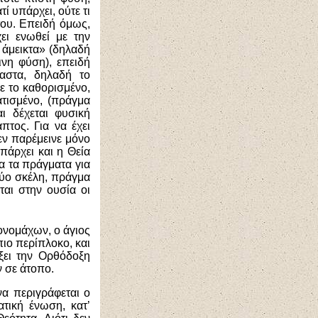
τί υπάρχει, ούτε τι
του. Επειδή όμως,
ει ενωθεί με την
 άμεικτα» (δηλαδή
νη φύση), επειδή
ραστα, δηλαδή το
ε το καθορισμένο,
ατισμένο, (πράγμα
αι δέχεται φυσική
τος. Για να έχει
εν παρέμεινε μόνο
πάρχει και η Θεία
α τα πράγματα για
 δύο σκέλη, πράγμα
ται στην ουσία οι
κονομάχων, ο άγιος
πιο περίπλοκο, και
ξει την Ορθόδοξη
 σε άτοπο.
να περιγράφεται ο
τική ένωση, κατ’