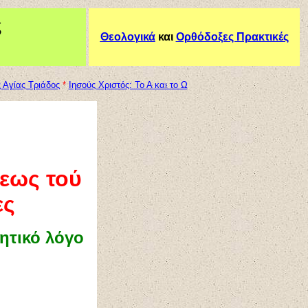
ς
Θεολογικά
και
Ορθόδοξες Πρακτικές
 Αγίας Τριάδος
*
Ιησούς Χριστός: Το Α και το Ω
εως τού
ες
ητικό λόγο