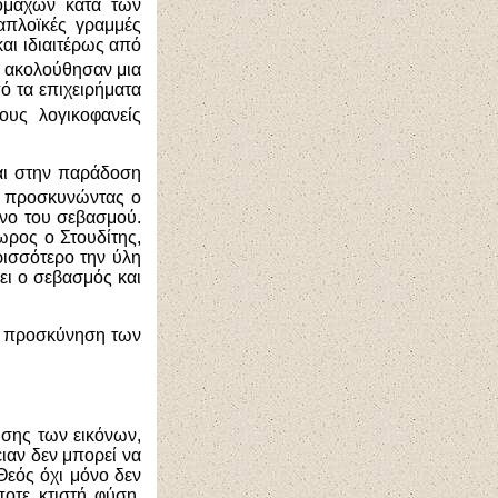
νομάχων κατά των
απλοϊκές γραμμές
αι ιδιαιτέρως από
ι ακολούθησαν μια
ό τα επιχειρήματα
ους λογικοφανείς
ται στην παράδοση
 προσκυνώντας ο
μενο του σεβασμού.
ωρος ο Στουδίτης,
ρισσότερο την ύλη
νει ο σεβασμός και
ην προσκύνηση των
ησης των εικόνων,
ειαν δεν μπορεί να
Θεός όχι μόνο δεν
ποτε κτιστή φύση,