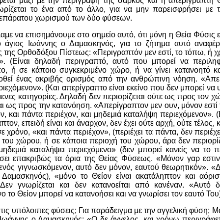
εται μαζί με την περιγραφή της σαρκός και η απερίγραπτη Θ
χωρίζεται το ένα από το άλλο, για να μην παρεισφρήσει με 
 επάρατου χωρισμού των δύο φύσεων.
αμε να επισημάνουμε στο σημείο αυτό, ότι μόνη η Θεία Φύσις 
ο άγιος Ιωάννης ο Δαμασκηνός, για το ζήτημα αυτό αναφέρε
 της Ορθοδόξου Πίστεως: «Περιγραπτόν μεν εστί, το τόπω, ή χ
». (Είναι δηλαδή περιγραπτό, αυτό που μπορεί να περιλη
ο, ή σε κάποιο συγκεκριμένο χώρο, ή να γίνει κατανοητό κα
οθεί ένας ακριβής ορισμός από την ανθρώπινη νόηση. «Απερ
ιεχόμενον». (Και απερίγραπτο είναι εκείνο που δεν μπορεί να
ενες κατηγορίες. Δηλαδή δεν περιορίζεται ούτε ως προς τον χ
αι ως προς την κατανόηση. «Απερίγραπτον μεν ουν, μόνον εστί
ον, και πάντα περιέχον, και μηδεμιά καταλήψη περιεχόμενον». 
πτον, επειδή είναι και άναρχον, δεν έχει ούτε αρχή, ούτε τέλος, 
σε χρόνο, «και πάντα περιέχον», (περιέχει τα πάντα, δεν περιέχε
 του χώρου, ή σε κάποια περιοχή του χώρου, άρα δεν περιορίζ
μηδεμιά καταλήψει περιεχόμενο» (δεν μπορεί κανείς να το πε
σει επακριβώς τα όρια της Θείας Φύσεως. «Μόνον γαρ εστιν
ενός γιγνωσκόμενον, αυτό δεν μόνον, εαυτού θεωρητικόν». «Διό
 Δαμασκηνός), «μόνο το Θείον είναι ακατάληπτον και αόρισ
Δεν γνωρίζεται και δεν κατανοείται από κανέναν. «Αυτό 
ο το Θείον μπορεί να κατανοήσει και να γνωρίσει τον εαυτό Του)
ε τις υπόλοιπες φύσεις; Για παράδειγμα με την αγγελική φύση; Μα
 Ιωάννης ο Δαμασκηνός: «Ο δε άγγελος, και χρόνω περιγράφετ