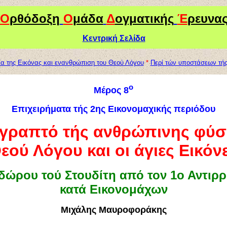
Ο
ρθόδοξη
Ο
μάδα
Δ
ογματικής
Έ
ρευνα
Κεντρική Σελίδα
α της Εικόνας και ενανθρώπιση του Θεού Λόγου
*
Περί τών υποστάσεων τής
ο
Μέρος 8
Επιχειρήματα τής 2ης Εικονομαχικής περιόδου
ιγραπτό τής ανθρώπινης φύσ
εού Λόγου και οι άγιες Εικόν
δώρου τού Στουδίτη από τον 1ο Αντιρρ
κατά Εικονομάχων
Μιχάλης Μαυροφοράκης