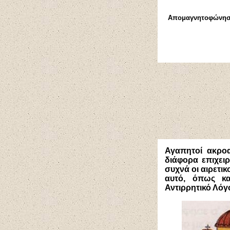
Απομαγνητοφώνηση
Αγαπητοί ακροα
διάφορα επιχει
συχνά οι αιρετικ
αυτό, όπως κα
Αντιρρητικό Λόγ