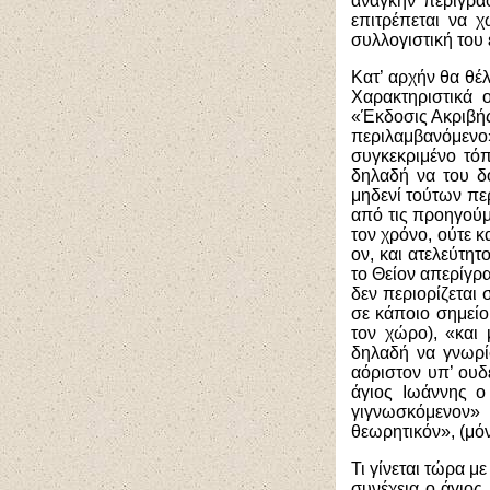
ανάγκην περιγράφ
επιτρέπεται να 
συλλογιστική του
Κατ’ αρχήν θα θέλ
Χαρακτηριστικά 
«Έκδοσις Ακριβής
περιλαμβανόμενο
συγκεκριμένο τόπ
δηλαδή να του δ
μηδενί τούτων περ
από τις προηγούμ
τον χρόνο, ούτε κ
ον, και ατελεύτητ
το Θείον απερίγρα
δεν περιορίζεται 
σε κάποιο σημείο
τον χώρο), «και 
δηλαδή να γνωρί
αόριστον υπ’ ουδ
άγιος Ιωάννης ο
γιγνωσκόμενον» 
θεωρητικόν», (μόν
Τι γίνεται τώρα μ
συνέχεια ο άγιος