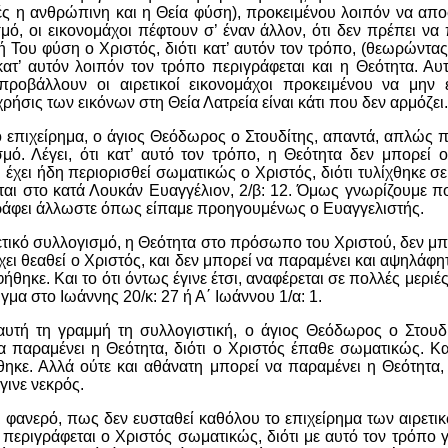
ς η ανθρώπινη και η Θεία φύση), προκειμένου λοιπόν να απ
μό, οι εικονομάχοι πέφτουν σ’ έναν άλλον, ότι δεν πρέπει να
 Του φύση ο Χριστός, διότι κατ’ αυτόν τον τρόπο, (θεωρώντας
 κατ’ αυτόν λοιπόν τον τρόπο περιγράφεται και η Θεότητα. Αυτ
προβάλλουν οι αιρετικοί εικονομάχοι προκειμένου να μην 
χρήσις των εικόνων στη Θεία Λατρεία είναι κάτι που δεν αρμόζει.
ο επιχείρημα, ο άγιος Θεόδωρος ο Στουδίτης, απαντά, απλώς π
σμό. Λέγει, ότι κατ’ αυτό τον τρόπο, η Θεότητα δεν μπορεί 
ι έχει ήδη περιορισθεί σωματικώς ο Χριστός, διότι τυλίχθηκε
αι στο κατά Λουκάν Ευαγγέλιον, 2/β: 12. Όμως γνωρίζουμε πο
ράφει άλλωστε όπως είπαμε προηγουμένως ο Ευαγγελιστής.
ρετικό συλλογισμό, η Θεότητα στο πρόσωπο του Χριστού, δεν μπ
έχει θεαθεί ο Χριστός, και δεν μπορεί να παραμένει και αψηλάφητ
ηκε. Και το ότι όντως έγινε έτσι, αναφέρεται σε πολλές μεριέ
μα στο Ιωάννης 20/κ: 27 ή Α΄ Ιωάννου 1/α: 1.
αυτή τη γραμμή τη συλλογιστική, ο άγιος Θεόδωρος ο Στουδίτ
 παραμένει η Θεότητα, διότι ο Χριστός έπαθε σωματικώς. Κα
ηκε. Αλλά ούτε και αθάνατη μπορεί να παραμένει η Θεότητα,
γινε νεκρός.
ι φανερό, πως δεν ευσταθεί καθόλου το επιχείρημα των αιρετικ
 περιγράφεται ο Χριστός σωματικώς, διότι με αυτό τον τρόπο 