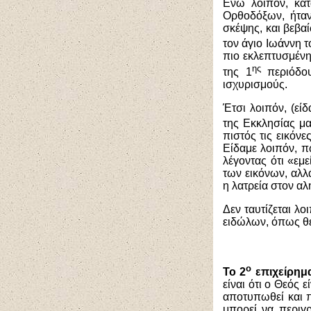
Ενώ λοιπόν, κατ
Ορθοδόξων, ήταν
σκέψης, και βεβα
τον άγιο Ιωάννη τ
πιο εκλεπτυσμένη
ης
της 1
περιόδου
ισχυρισμούς.
Έτσι λοιπόν, (εί
της Εκκλησίας μ
πιστός τις εικόνε
Είδαμε λοιπόν, π
λέγοντας ότι «εμ
των εικόνων, αλλά
η λατρεία στον αλ
Δεν ταυτίζεται λ
ειδώλων, όπως θέλ
ο
Το 2
επιχείρημ
είναι ότι ο Θεός 
αποτυπωθεί και π
μπορεί να περιγρ