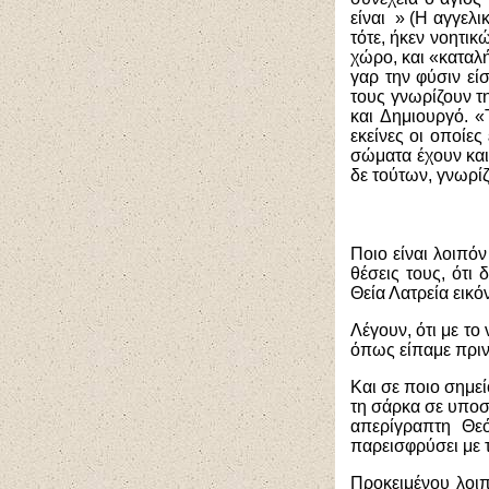
είναι » (Η αγγελι
τότε, ήκεν νοητικ
χώρο, και «καταλή
γαρ την φύσιν είσ
τους γνωρίζουν τη
και Δημιουργό. «
εκείνες οι οποίες
σώματα έχουν και 
δε τούτων, γνωρίζ
Ποιο είναι λοιπό
θέσεις τους, ότι 
Θεία Λατρεία εικό
Λέγουν, ότι με το
όπως είπαμε πριν,
Και σε ποιο σημεί
τη σάρκα σε υποστ
απερίγραπτη Θεό
παρεισφρύσει με 
Προκειμένου λοιπ