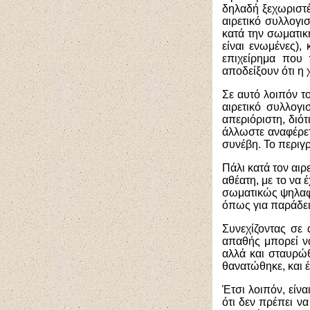
δηλαδή ξεχωριστέ
αιρετικό συλλογισ
κατά την σωματική
είναι ενωμένες),
επιχείρημα που 
αποδείξουν ότι η 
Σε αυτό λοιπόν τ
αιρετικό συλλογι
απεριόριστη, διότ
άλλωστε αναφέρετ
συνέβη. Το περιγ
Πάλι κατά τον αι
αθέατη, με το να 
σωματικώς ψηλαφήθ
όπως για παράδειγ
Συνεχίζοντας σε 
απαθής μπορεί να
αλλά και σταυρώθ
θανατώθηκε, και έ
Έτσι λοιπόν, είνα
ότι δεν πρέπει να