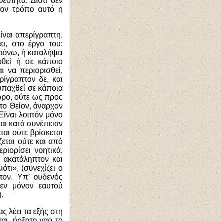
εότητα. Διότι δεν
τον τρόπο αυτό η
είναι απερίγραπτη.
ι, στο έργο του:
ρόνω, ή καταλήψει
φθεί ή σε κάποιο
ι να περιορισθεί,
ίγραπτον δε, και
 υπαχθεί σε κάποια
ώρο, ούτε ως προς
 το Θείον, άναρχον
(Είναι λοιπόν μόνο
και κατά συνέπειαν
ται ούτε βρίσκεται
εται ούτε και από
ριορίσει νοητικά,
 ακατάληπτον και
τι», (συνεχίζει ο
τον. Υπ’ ουδενός
δεν μόνον εαυτού
.
ς λέει τα εξής στη
αι, ήρξατο γαρ το