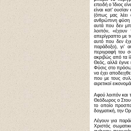
επειδή ο Ίδιος είν
είναι κατ’ ουσία
(όπως μας λέει 
ανθρώπινη φύση κ
αυτά που δεν μπ
λοιπόν, «έχουν 
απερίγραπτο με τ
αυτό που δεν έχε
παράδοξο), γι’ α
περιγραφή του σ
ακριβώς από τα ί
Θεός, αλλά έγινε
Φύσις στο πρόσωπ
να έχει αποδειχθε
που με τους συλλ
αιρετικοί εικονομά
Αφού λοιπόν και 
Θεόδωρος ο Στουδί
το οποίο προσπα
δογματική, την 
Λέγουν για παράδ
Χριστός σωματικ