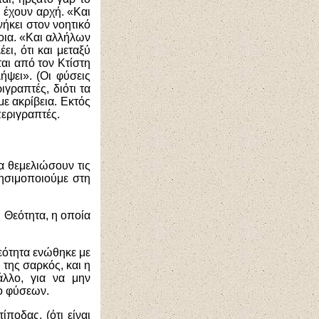
ι έχουν αρχή. «Και
νήκει στον νοητικό
νοια. «Και αλλήλων
ει, ότι και μεταξύ
ται από τον Κτίστη
ήψει». (Οι φύσεις
ιγραπτές, διότι τα
με ακρίβεια. Εκτός
περιγραπτές.
α θεμελιώσουν τις
χρησιμοποιούμε στη
η Θεότητα, η οποία
Θεότητα ενώθηκε με
 της σαρκός, και η
άλλο, για να μην
ο φύσεων.
ποδας, (ότι είναι