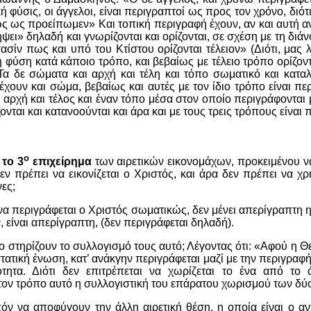
κή φύσις, οι άγγελοι, είναι περιγραπτοί ως προς τον χρόνο, διότ
ώς ως προείπωμεν» Και τοπική περιγραφή έχουν, αν και αυτή α
ψει» δηλαδή και γνωρίζονται και ορίζονται, σε σχέση με τη διά
ασίν πως και υπό του Κτίστου ορίζονται τέλειον» (Διότι, μας λέ
 φύση κατά κάποιο τρόπο, και βεβαίως με τέλειο τρόπο ορίζον
Τα δε σώματα και αρχή και τέλη και τόπο σωματικό και καταλ
 έχουν και σώμα, βεβαίως και αυτές με τον ίδιο τρόπο είναι περ
αρχή και τέλος και έναν τόπο μέσα στον οποίο περιγράφονται 
ονται και κατανοούνται και άρα και με τους τρεις τρόπους είναι 
ο
ν
το 3
επιχείρημα
των αιρετικών εικονομάχων, προκειμένου ν
δεν πρέπει να εικονίζεται ο Χριστός, και άρα δεν πρέπει να 
νες;
 να περιγράφεται ο Χριστός σωματικώς, δεν μένει απερίγραπτη 
 είναι απερίγραπτη, (δεν περιγράφεται δηλαδή).
ο στηρίζουν το συλλογισμό τους αυτό; Λέγοντας ότι: «Αφού η 
ατική ένωση, κατ’ ανάκγην περιγράφεται μαζί με την περιγραφή
τητα. Διότι δεν επιτρέπεται να χωρίζεται το ένα από το 
τον τρόπο αυτό η συλλογιστική του επάρατου χωρισμού των δύ
όν να αποφύγουν την άλλη αιρετική θέση, η οποία είναι ο αντί