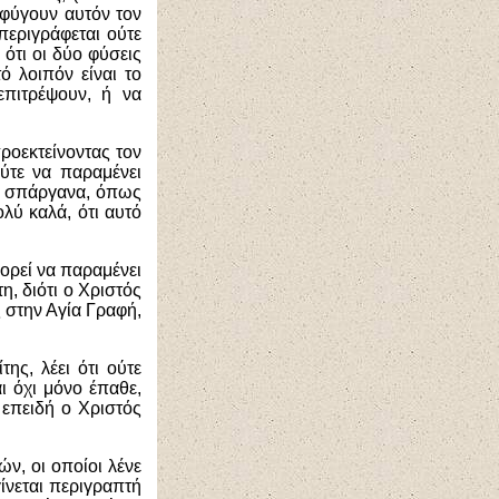
οφύγουν αυτόν τον
 περιγράφεται ούτε
 ότι οι δύο φύσεις
ό λοιπόν είναι το
επιτρέψουν, ή να
ροεκτείνοντας τον
ούτε να παραμένει
 σε σπάργανα, όπως
λύ καλά, ότι αυτό
ορεί να παραμένει
η, διότι ο Χριστός
ς στην Αγία Γραφή,
ης, λέει ότι ούτε
ι όχι μόνο έπαθε,
 επειδή ο Χριστός
ών, οι οποίοι λένε
γίνεται περιγραπτή