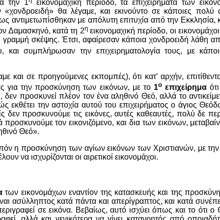
ά την 1
εικονομαχική περίοδο, τα επιχειρήματα των εικο
 «χονδροειδή» θα λέγαμε, και εκινούντο σε κάποιες πολύ 
ίως αντιμετωπίσθηκαν με απόλυτη επιτυχία από την Εκκλησία, κ
η
ον Δαμασκηνό, κατά τη 2
εικονομαχική περίοδο, οι εικονομάχο
 γραμμή σκέψης. Έτσι, αφαίρεσαν κάποια χονδροειδή λάθη απ
, και συμπλήρωσαν την επιχειρηματολογία τους, με κάποι
δαμε και σε προηγούμενες εκπομπές), ότι κατ’ αρχήν, επιτίθεν
ο
ας για την προσκύνηση των εικόνων, με το
1
επιχείρημα
ότι
ς, δεν προσκυνεί πλέον τον ένα αληθινό Θεό, αλλά το αντικεί
ώς εκθέτει την αστοχία αυτού του επιχειρήματος ο άγιος Θεόδ
είς δεν προσκυνούμε τις εικόνες, αυτές καθεαυτές, πολύ δε πε
 προσκυνούμε τον εικονιζόμενο, και δια των εικόνων, μεταβαί
ηθινό Θεό».
οιπόν η προσκύνηση των αγίων εικόνων των Χριστιανών, με τ
ουν να ισχυρίζονται οι αιρετικοί εικονομάχοι.
α
των εικονομάχων εναντίον της κατασκευής και της προσκύν
είναι ασύλληπτος κατά πάντα και απερίγραπτος, και κατά συνέπ
εριγραφεί σε εικόνα. Βεβαίως, αυτό ισχύει όπως και το ότι ο 
αφεί, αλλά και γενικότερα να γίνει κατανοητός από οποιαδή