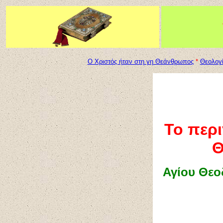
Ο Χριστός ήταν στη γη Θεάνθρωπος
*
Θεολογί
Το περ
Θ
Α
γίου Θεο