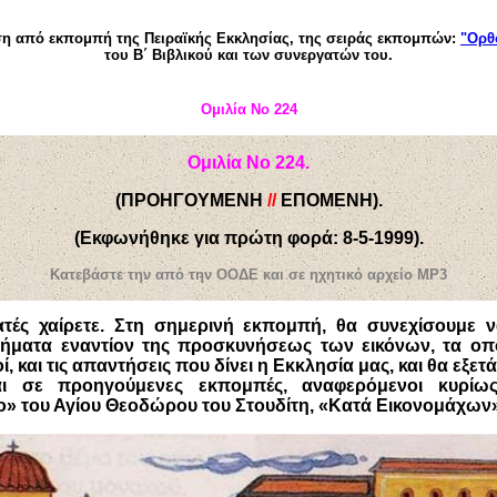
 από εκπομπή της Πειραϊκής Εκκλησίας, της σειράς εκπομπών:
"Ορθ
του Β΄ Βιβλικού και των συνεργατών του.
Ομιλία Νο 224
Ομιλία Νο 224.
(
ΠΡΟΗΓΟΥΜΕΝΗ
//
ΕΠΟΜΕΝΗ).
(Εκφωνήθηκε για πρώτη φορά: 8-5-1999)
.
Κατεβάστε την από την ΟΟΔΕ και σε ηχητικό αρχείο ΜΡ3
τές χαίρετε. Στη σημερινή εκπομπή, θα συνεχίσουμε ν
ρήματα εναντίον της προσκυνήσεως των εικόνων, τα ο
οί, και τις απαντήσεις που δίνει η Εκκλησία μας, και θα εξε
ι σε προηγούμενες εκπομπές, αναφερόμενοι κυρί
ο» του Αγίου Θεοδώρου του Στουδίτη, «Κατά Εικονομάχων»