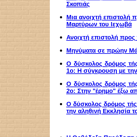
Σκοπιάς
Μια ανοιχτή επιστολή 
Μαρτύρων του Ιεχωβά
Ανοιχτή επιστολή προς 
Μηνύματα σε πρώην Μά
Ο δύσκολος δρόμος τή
1ο: Η σύγκρουση με την
Ο δύσκολος δρόμος τή
2ο: Στην "έρημο" έξω α
Ο δύσκολος δρόμος τής
την αληθινή Εκκλησία τ