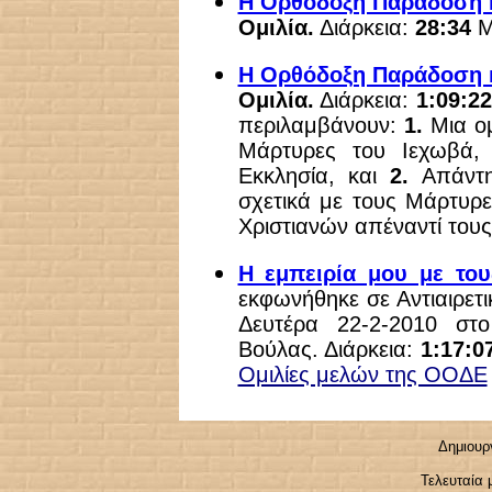
Η Ορθόδοξη Παράδοση κ
Ομιλία.
Διάρκεια:
28:34
Μ
Η Ορθόδοξη Παράδοση κ
Ομιλία.
Διάρκεια:
1:09:2
περιλαμβάνουν:
1.
Μια ομ
Μάρτυρες του Ιεχωβά,
Εκκλησία, και
2.
Απάντ
σχετικά με τους Μάρτυρ
Χριστιανών απέναντί τους
Η εμπειρία μου με το
εκφωνήθηκε σε Αντιαιρετι
Δευτέρα 22-2-2010 στο
Βούλας. Διάρκεια:
1:17:0
Ομιλίες μελών της ΟΟΔΕ
Δημιουργ
Τελευταία 