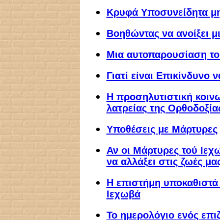
Κρυφά
Υποσυνείδητα μ
Βοηθώντας να ανοίξει μι
Μια αυτοπαρουσίαση τ
Γιατί είναι Επικίνδυνο ν
Η προσηλυτιστική κοινω
λατρείας της Ορθοδοξία
Υποθέσεις με Μάρτυρες
Αν οι Μάρτυρες τού Ιεχ
να αλλάξει στις ζωές μα
Η επιστήμη υποκαθιστά
Ιεχωβά
Το ημερολόγιο ενός επ