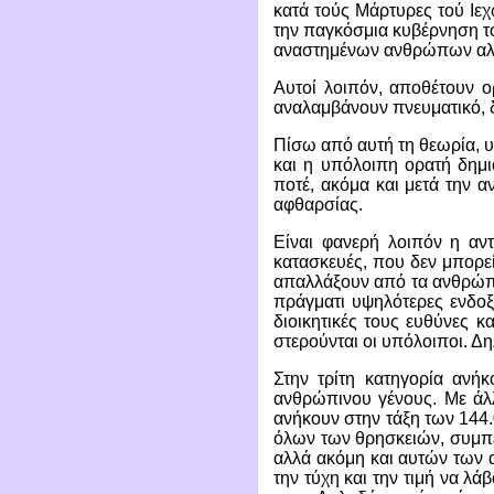
κατά τούς Μάρτυρες τού Ιεχ
την παγκόσμια κυβέρνηση τ
αναστημένων ανθρώπων αλλ
Αυτοί λοιπόν, αποθέτουν ο
αναλαμβάνουν πνευματικό, δ
Πίσω από αυτή τη θεωρία, 
και η υπόλοιπη ορατή δημιο
ποτέ, ακόμα και μετά την αν
αφθαρσίας.
Είναι φανερή λοιπόν η αν
κατασκευές, που δεν μπορεί 
απαλλάξουν από τα ανθρώπι
πράγματι υψηλότερες ενδοξ
διοικητικές τους ευθύνες 
στερούνται οι υπόλοιποι. Δ
Στην τρίτη κατηγορία ανή
ανθρώπινου γένους. Με άλλ
ανήκουν στην τάξη των 144.
όλων των θρησκειών, συμπε
αλλά ακόμη και αυτών των α
την τύχη και την τιμή να λ