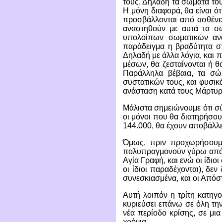
τους. Δηλαδή τα σώματά του
Η μόνη διαφορά, θα είναι ότ
προσβάλλονται από ασθένει
αναστηθούν με αυτά τα σώ
υπολοίπων σωματικών ανα
παράδειγμα η βραδύτητα στ
Δηλαδή με άλλα λόγια, και
μέσων, θα ζεσταίνονται ή θ
Παράλληλα βέβαια, τα σώ
συστατικών τους, και φυσικ
ανάσταση κατά τους Μάρτυρ
Μάλιστα σημειώνουμε ότι σύμ
οι μόνοι που θα διατηρήσου
144.000, θα έχουν αποβάλλε
Όμως, πριν προχωρήσουμε,
πολυπραγμονούν γύρω από τ
Αγία Γραφή, και ενώ οι ίδι
οι ίδιοι παραδέχονται), δε
συνεσκιασμένα, και οι Απόσ
Αυτή λοιπόν η τρίτη κατηγο
κυριεύσει επάνω σε όλη την
νέα περίοδο κρίσης, σε μι
χρόνια.