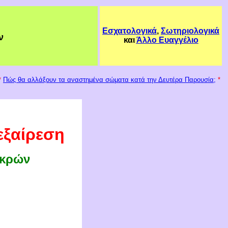
Εσχατολογικά
,
Σωτηριολογικά
ν
και
Άλλο Ευαγγέλιο
*
Π
ώ
ς θα αλλάξουν τα αναστημένα σώματα κατ
ά
την Δευτέρα Παρουσία;
*
εξαίρεση
εκρών