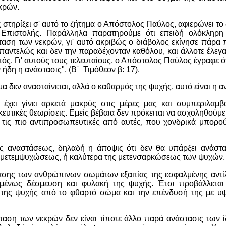
κρών.
 στηρίξει σ' αυτό το ζήτημα ο Απόστολος Παύλος, αφιερώνει το
Επιστολής. Παράλληλα παρατηρούμε ότι επειδή ολόκληρη
αση των νεκρών, γι' αυτό ακριβώς ο διάβολος εκίνησε πάρα π
παντελώς και δεν την παραδέχονταν καθόλου, και άλλοτε έλεγαν
τός. Γι' αυτούς τους τελευταίους, ο Απόστολος Παύλος έγραφε 
ν ήδη η ανάστασις". (Β΄ Τιμόθεον β: 17).
μα δεν ανασταίνεται, αλλά ο καθαρμός της ψυχής, αυτό είναι η α
 έχει γίνει αρκετά μακρύς στις μέρες μας και συμπεριλαμβ
ευτικές θεωρίσεις. Εμείς βέβαια δεν πρόκειται να ασχοληθούμε
 τις πιο αντιπροσωπευτικές από αυτές, που χονδρικά μπορού
 αναστάσεως, δηλαδή η άποψις ότι δεν θα υπάρξει ανάστασ
ης μετεμψυχώσεως, ή καλύτερα της μετενσαρκώσεως των ψυχών.
σης των ανθρώπινων σωμάτων εξαιτίας της εσφαλμένης αντίλ
ομένως δέσμευση και φυλακή της ψυχής. Έτσι προβάλλετα
της ψυχής από το φθαρτό σώμα και την επένδυσή της με υψη
αση των νεκρών δεν είναι τίποτε άλλο παρά ανάστασις των 