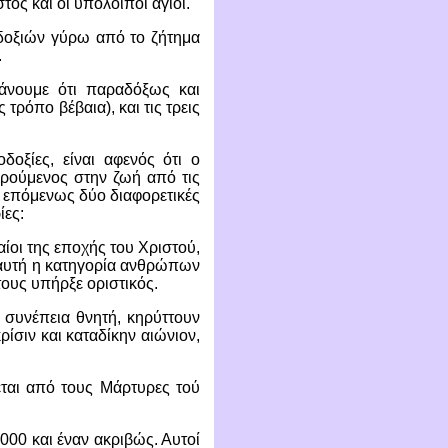
ς και οι υπόλοιποι άγιοι.
οδοξιών γύρω από το ζήτημα
.
άνουμε ότι παραδόξως και
τρόπο βέβαια), και τις τρεις
δοξίες, είναι αφενός ότι ο
ηρούμενος στην ζωή από τις
ι επόμενως δύο διαφορετικές
ίες:
ίοι της εποχής του Χριστού,
ι αυτή η κατηγορία ανθρώπων
τους υπήρξε οριστικός.
 συνέπεια θνητή, κηρύττουν
ίσιν και καταδίκην αιώνιον,
ται από τους Μάρτυρες τού
000 και έναν ακριβώς. Αυτοί