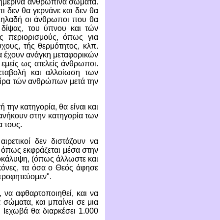
 σημερινά ανθρώπινα σώματα.
τι δεν θα γερνάνε και δεν θα
 Δηλαδή οι άνθρωποι που θα
 δίψας, του ύπνου και τών
ς περιορισμούς, όπως για
χους, τής θερμότητος, κλπ.
α έχουν ανάγκη μεταφορικών
 εμείς ως ατελείς άνθρωποι.
εταβολή και αλλοίωση των
μοίρα τών ανθρώπων μετά την
 την κατηγορία, θα είναι και
 ανήκουν στην κατηγορία των
α τους.
ιρετικοί δεν διστάζουν να
 όπως εκφράζεται μέσα στην
ποκάλυψη, (όπως άλλωστε και
ικόνες, τα όσα ο Θεός άφησε
προφητεύομεν".
, να αφθαρτοποιηθεί, και να
 σώματα, και μπαίνει σε μια
 Ιεχωβά θα διαρκέσει 1.000