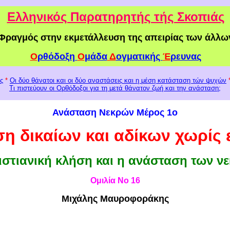
Ελληνικός Παρατηρητής τής Σκοπιάς
Φραγμός στην εκμετάλλευση της απειρίας των άλλω
Ο
ρθόδοξη
Ο
μάδα
Δ
ογματικής
Έ
ρευνας
ς
*
Οι δύο θάνατοι και οι δύο αναστάσεις
κ
αι η μέση κατάσταση τών ψυχών
Τι πιστεύουν οι Ορθόδοξοι για τη μετά θάνατον ζωή και την ανάσταση;
Ανάσταση Νεκρών Μέρος 1ο
η δικαίων και αδίκων χωρίς 
ιστιανική κλήση και η ανάσταση των ν
Ομιλία Νο 1
6
Μιχάλης Μαυροφοράκης