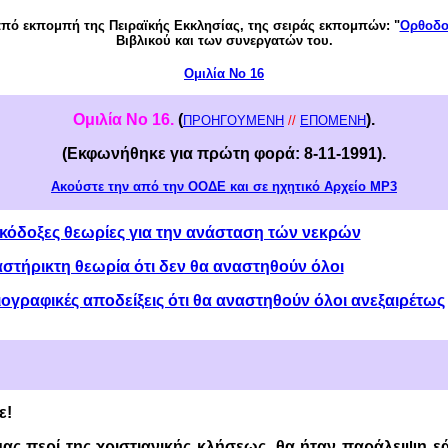
ό εκπομπή της Πειραϊκής Εκκλησίας, της σειράς εκπομπών: "
Ορθοδοξ
Βιβλικού και των συνεργατών του.
Ομιλία Νο 16
Ομιλία Νο
16
.
(
).
ΠΡΟΗΓΟΥΜΕΝΗ
//
ΕΠΟΜΕΝΗ
(Εκφωνήθηκε για πρώτη φορά: 8-1
1
-199
1
)
.
Ακούστε
την από την ΟΟΔΕ και σε ηχητικό
Αρχείο MP3
κόδοξες θεωρίες για την ανάσταση τών νεκρών
αστήρικτη θεωρία ότι δεν θα αναστηθούν όλοι
ιογραφικές αποδείξεις ότι θα αναστηθούν όλοι ανεξαιρέτως
ε!
μας περί της χριστιανικής κλήσεως, θα ήταν παράλειψη ε