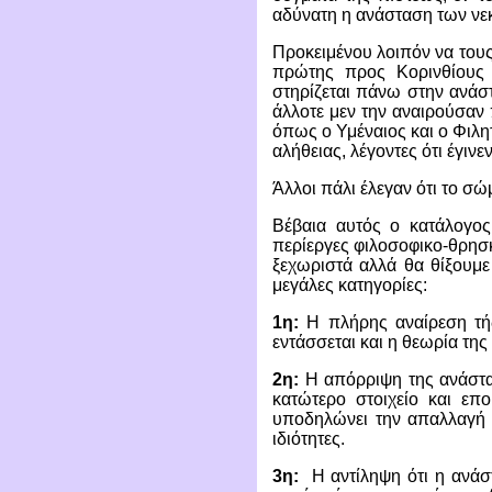
αδύνατη η ανάσταση των νε
Προκειμένου λοιπόν να τους
πρώτης προς Κορινθίους 
στηρίζεται πάνω στην ανάστ
άλλοτε μεν την αναιρούσαν 
όπως ο Υμέναιος και ο Φιλη
αλήθειας, λέγοντες ότι έγινε
Άλλοι πάλι έλεγαν ότι το σώ
Βέβαια αυτός ο κατάλογος
περίεργες φιλοσοφικο-θρησκ
ξεχωριστά αλλά θα θίξουμε
μεγάλες κατηγορίες:
1η:
Η πλήρης αναίρεση τής
εντάσσεται και η θεωρία τ
2η:
Η απόρριψη της ανάστα
κατώτερο στοιχείο και επ
υποδηλώνει την απαλλαγή 
ιδιότητες.
3η:
Η αντίληψη ότι η ανάστ