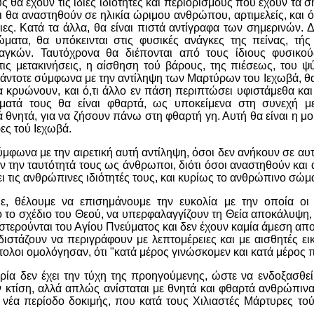
ς θα έχουν τις ίδιες ιδιότητες και περιορισμούς που έχουν τα
ι θα αναστηθούν σε ηλικία ώριμου ανθρώπου, αρτιμελείς, και ό
ες. Κατά τα άλλα, θα είναι πιστά αντίγραφα των σημερινών.
ματα, θα υπόκεινται στις φυσικές ανάγκες της πείνας, τής
γκών. Ταυτόχρονα θα διέπονται από τους ίδιους φυσικού
ις μετακινήσεις, η αίσθηση τού βάρους, της πιέσεως, του ψύ
 πάντοτε σύμφωνα με την αντίληψη των Μαρτύρων του Ιεχωβά, θ
α κρυώνουν, και ό,τι άλλο εν πάση περιπτώσει υφιστάμεθα και
ματά τους θα είναι φθαρτά, ως υποκείμενα στη συνεχή μ
ά θνητά, για να ζήσουν πάνω στη φθαρτή γη. Αυτή θα είναι η 
ες τού Ιεχωβά.
φωνα με την αιρετική αυτή αντίληψη, όσοι δεν ανήκουν σε αυτή
ν την ταυτότητά τους ως άνθρωποι, διότι όσοι αναστηθούν και
ι τις ανθρώπινες ιδιότητές τους, και κυρίως το ανθρώπινο σώμ
 θέλουμε να επισημάνουμε την ευκολία με την οποία οι α
ο σχέδιο του Θεού, να υπερφαλαγγίζουν τη Θεία αποκάλυψη,
οι στερούνται του Αγίου Πνεύματος και δεν έχουν καμία άμεση α
ν διστάζουν να περιγράφουν με λεπτομέρειες και με αισθητές ε
τολοι ομολόγησαν, ότι "κατά μέρος γινώσκομεν και κατά μέρος 
ρία δεν έχει την τύχη της προηγούμενης, ώστε να ενδοξασθεί
 κτίση, αλλά απλώς ανίσταται με θνητά και φθαρτά ανθρώπινα
α νέα περίοδο δοκιμής, που κατά τους Χιλιαστές Μάρτυρες τού