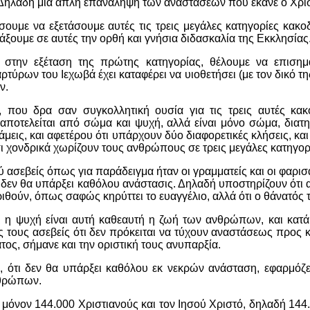
Δηλαδή μία απλή επανάληψη των αναστάσεων που έκανε ο Χριστό
ουμε να εξετάσουμε αυτές τις τρεις μεγάλες κατηγορίες κακ
άξουμε σε αυτές την ορθή και γνήσια διδασκαλία της Εκκλησίας
στην εξέταση της πρώτης κατηγορίας, θέλουμε να επισημ
τύρων του Ιεχωβά έχει καταφέρει να υιοθετήσει (με τον δικό της 
ν.
 που δρα σαν συγκολλητική ουσία για τις τρεις αυτές κακο
αποτελείται από σώμα και ψυχή, αλλά είναι μόνο σώμα, διατ
άμεις, και αφετέρου ότι υπάρχουν δύο διαφορετικές κλήσεις, κα
 χονδρικά χωρίζουν τους ανθρώπους σε τρεις μεγάλες κατηγορ
 ασεβείς όπως για παράδειγμα ήταν οι γραμματείς και οι φαρισα
ι δεν θα υπάρξει καθόλου ανάστασις. Δηλαδή υποστηρίζουν ότ
ιθούν, όπως σαφώς κηρύττει το ευαγγέλιο, αλλά ότι ο θάνατός 
 η ψυχή είναι αυτή καθεαυτή η ζωή των ανθρώπων, και κατά
ς τους ασεβείς ότι δεν πρόκειται να τύχουν αναστάσεως προς κρ
τος, σήμανε και την οριστική τους ανυπαρξία.
 ότι δεν θα υπάρξει καθόλου εκ νεκρών ανάσταση, εφαρμόζε
νθρώπων.
μόνον 144.000 Χριστιανούς και τον Ιησού Χριστό, δηλαδή 144.