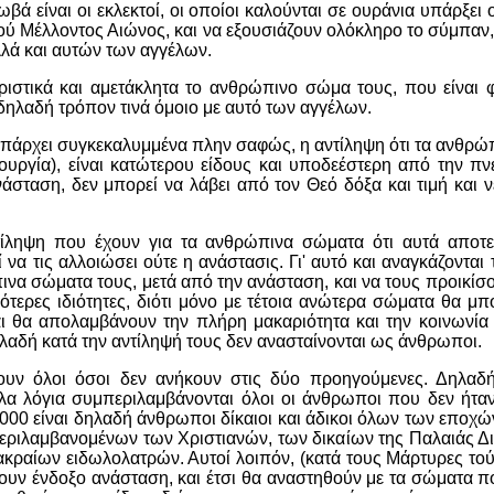
ωβά είναι οι εκλεκτοί, οι οποίοι καλούνται σε ουράνια υπάρξε
ού Μέλλοντος Αιώνος, και να εξουσιάζουν ολόκληρο το σύμπα
ά και αυτών των αγγέλων.
ριστικά και αμετάκλητα το ανθρώπινο σώμα τους, που είναι φθ
ηλαδή τρόπον τινά όμοιο με αυτό των αγγέλων.
υπάρχει συγκεκαλυμμένα πλην σαφώς, η αντίληψη ότι τα ανθρ
υργία), είναι κατώτερου είδους και υποδεέστερη από την πνε
άσταση, δεν μπορεί να λάβει από τον Θεό δόξα και τιμή και νέ
τίληψη που έχουν για τα ανθρώπινα σώματα ότι αυτά αποτελ
να τις αλλοιώσει ούτε η ανάστασις. Γι' αυτό και αναγκάζονται
να σώματα τους, μετά από την ανάσταση, και να τους προικίσ
ότερες ιδιότητες, διότι μόνο με τέτοια ανώτερα σώματα θα μπ
και θα απολαμβάνουν την πλήρη μακαριότητα και την κοινωνία
ηλαδή κατά την αντίληψή τους δεν ανασταίνονται ως άνθρωποι.
κουν όλοι όσοι δεν ανήκουν στις δύο προηγούμενες. Δηλαδ
α λόγια συμπεριλαμβάνονται όλοι οι άνθρωποι που δεν ήταν 
000 είναι δηλαδή άνθρωποι δίκαιοι και άδικοι όλων των εποχώ
ριλαμβανομένων των Χριστιανών, των δικαίων της Παλαιάς Δι
κραίων ειδωλολατρών. Αυτοί λοιπόν, (κατά τους Μάρτυρες τού
άβουν ένδοξο ανάσταση, και έτσι θα αναστηθούν με τα σώματα π