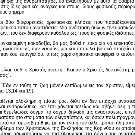
οψηφία της ανθρωπότητος, θα αναστηθούν με αυτά τα φθαρτά
στις ίδιες φυσικές ανάγκες και στους ίδιους φυσικούς περιο
υμε σήμερα.
ι δύο διαφορετικές χριστιανικές κλήσεις που παραδέχονται
ορετικού τύπου αναστάσεις: Μία ανάσταση άυλων πνευματικώ
, που δεν διαφέρουν καθόλου ως προς τις φυσικές ιδιότητες 
γκεκριμένη κακοδοξία, θα μας δοθεί η ευκαιρία να επεκταθο
 αναστάσεως των νεκρών, μια και αποτελεί βασικό στοιχείο τ
στιανικού ευαγγελίου, όπως χαρακτηριστικά αναφέρει ο από
είναι, ουδ' ο Χριστός ανέστη. Και αν ο Χριστός δεν ανέστη, μ
 σας".
 "Εάν εν ταύτη τη ζωή μόνον ελπίζωμεν εις τον Χριστόν, είμ
: 13,14 και 19).
ίζεται ολόκληρη η πίστις μας, διότι αν δεν υπάρχει ανάστα
αι ενσαρκώθηκε, και έτσι χάνεται τελείως και σβήνει όλη η 
ι θεμελιώδες δόγμα, το δόγμα δηλαδή της αναστάσεως, επει
τοποίητο στα μάτια τών ολιγοπίστων, και όσων πολυπραγμονού
' αυτό και αμφισβητήθηκε με τον ένα ή τον άλλο τρόπο, ήδη α
βλημα των Χριστιανών της Εκκλησίας της Κορίνθου οι οποίο
ούτοις αδυνατούσαν να πιστέψουν και στο δόγμα της αναστά