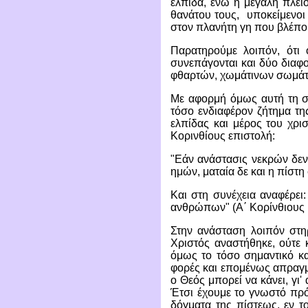
ελπίδα, ενώ η μεγάλη πλει
θανάτου τους, υποκείμενοι 
στον πλανήτη γη που βλέπο
Παρατηρούμε λοιπόν, ότι ο
συνεπάγονται και δύο διαφ
φθαρτών, χωμάτινων σωμάτων
Με αφορμή όμως αυτή τη συ
τόσο ενδιαφέρον ζήτημα της
ελπίδας και μέρος του χρι
Κορινθίους επιστολή:
"Εάν ανάστασις νεκρών δεν 
ημών, ματαία δε και η πίστη
Και στη συνέχεια αναφέρει:
ανθρώπων" (Α΄ Κορίνθιους ιε
Στην ανάσταση λοιπόν στηρ
Χριστός αναστήθηκε, ούτε κ
όμως το τόσο σημαντικό κα
φορές και επομένως απραγμα
ο Θεός μπορεί να κάνει, γι
Έτσι έχουμε το γνωστό πρό
δόγματα της πίστεως, εν τ