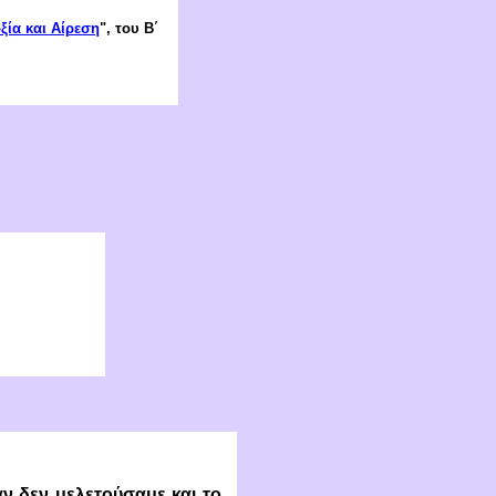
ία και Αίρεση
", του Β΄
άν δεν μελετούσαμε και το