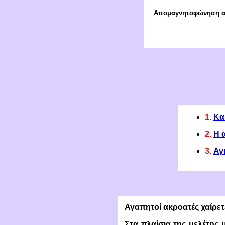
Απομαγνητοφώνηση απ
1.
Κα
2.
Η 
3.
Αγ
Αγαπητοί ακροατές χαίρετ
Στα πλαίσια της μελέτης 