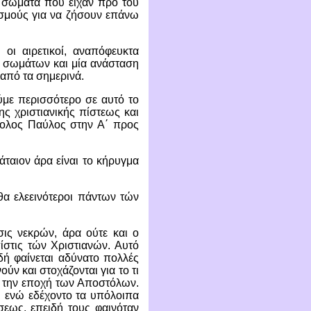
 σώματα που είχαν προ του
ρισμούς για να ζήσουν επάνω
 οι αιρετικοί, αναπόφευκτα
ν σωμάτων και μία ανάσταση
από τα σημερινά.
ύμε περισσότερο σε αυτό το
ης χριστιανικής πίστεως και
στολος Παύλος στην Α΄ προς
άταιον άρα είναι το κήρυγμα
εθα ελεεινότεροι πάντων τών
σις νεκρών, άρα ούτε και ο
πίστις τών Χριστιανών. Αυτό
δή φαίνεται αδύνατο πολλές
ν και στοχάζονται για το τι
πό την εποχή των Αποστόλων.
ι ενώ εδέχοντο τα υπόλοιπα
σεως, επειδή τους φαινόταν