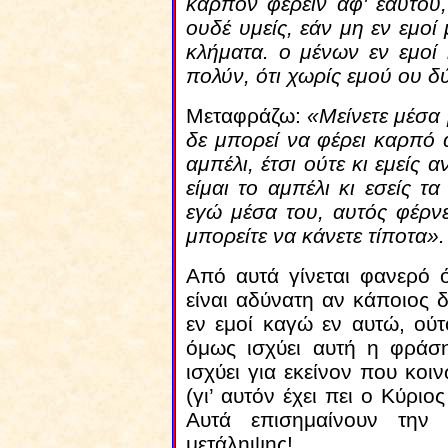
καρπόν φέρειν αφ' εαυτού
ουδέ υμείς, εάν μη εν εμοί 
κλήματα. ο μένων εν εμοί
πολύν, ότι χωρίς εμού ου δ
Μεταφράζω:
«Μείνετε μέσα
δε μπορεί να φέρει καρπό 
αμπέλι, έτσι ούτε κι εμείς α
είμαι το αμπέλι κι εσείς τ
εγώ μέσα του, αυτός φέρνε
μπορείτε να κάνετε τίποτα».
Από αυτά γίνεται φανερό 
είναι αδύνατη αν κάποιος 
εν εμοί καγώ εν αυτώ, ού
όμως ισχύει αυτή η φράση
ισχύει για εκείνον που κοι
(γι’ αυτόν έχει πει ο Κύριο
Αυτά επισημαίνουν την 
μετάληψης!