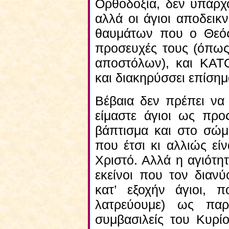
Ορθοδοξία, δεν υπάρχο
αλλά οι άγιοι αποδεικ
θαυμάτων που ο Θεός 
προσευχές τους (όπως
αποστόλων), και ΚΑΤ
και διακηρύσσει επίσημ
Βέβαια δεν πρέπει να 
είμαστε άγιοι ως προ
βάπτισμα και στο σώμ
που έτσι κι αλλιώς είν
Χριστό. Αλλά η αγιότη
εκείνοι που τον διανύ
κατ’ εξοχήν άγιοι, 
λατρεύουμε) ως παρ
συμβασιλείς του Κυρί