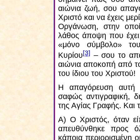
αιώνια ζωή, σου απαγο
Χριστό και να έχεις με
Οργάνωση, στην οποί
λάθος άποψη που έχει γ
«μόνο σύμβολο» του
[3]
Κυρίου
– σου το απα
αιώνια αποκοπή από το
του ίδιου του Χριστού!
Η απαγόρευση αυτή 
σαφώς αντιγραφική, δη
της Αγίας Γραφής. Και τ
Α) Ο Χριστός, όταν εί
απευθύνθηκε προς ό
κάποια περιορισμένη 