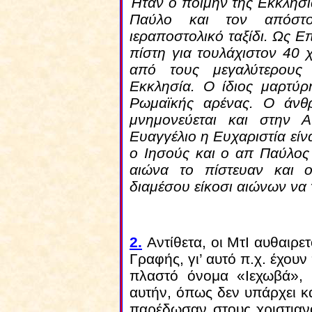
Ήταν ο ποιμήν της Εκκλησί
Παύλο και τον απόστ
ιεραποστολικό ταξίδι. Ως Επ
πίστη για τουλάχιστον 40 
από τους μεγαλύτερους
Εκκλησία. Ο ίδιος μαρτύρ
Ρωμαϊκής αρένας. Ο άνθ
μνημονεύεται και στην Α
Ευαγγέλιο η Ευχαριστία είν
ο Ιησούς και ο απ Παύλος 
αιώνα το πίστευαν και ο
διαμέσου είκοσι αιώνων να
2
.
Αντίθετα, οι ΜτΙ αυθαιρ
Γραφής, γι’ αυτό π.χ. έχουν
πλαστό όνομα «Ιεχωβά», 
αυτήν, όπως δεν υπάρχει κ
παρέδωσαν στους χριστιανο