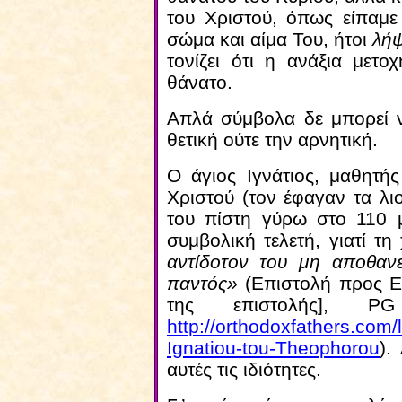
του Χριστού, όπως είπαμε
σώμα και αίμα Του, ήτοι
λή
τονίζει ότι η ανάξια μετο
θάνατο.
Απλά σύμβολα δε μπορεί να
θετική ούτε την αρνητική.
Ο άγιος Ιγνάτιος, μαθητή
Χριστού (τον έφαγαν τα λι
του πίστη γύρω στο 110 μ
συμβολική τελετή, γιατί τη
αντίδοτον του μη αποθανε
παντός»
(Επιστολή προς Εφ
της επιστολής], 
http://orthodoxfathers.com/
Ignatiou-tou-Theophorou
).
αυτές τις ιδιότητες.