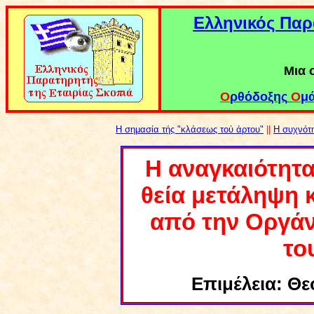
Ε
λληνικός Παρ
Μια 
Ο
ρθόδοξης
Ο
μ
Η σημασία τής "κλάσεως τού άρτου"
||
Η συχνότη
Η αναγκαιότητα
θεία μετάληψη 
από την Οργά
το
Επιμέλεια: Θε