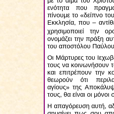
με το αίμα του Χριστο
ενότητα που πραγμα
πίνουμε το «δείπνο το
Εκκλησία, που – αντίθε
χρησιμοποιεί την ορ
ονομάζει την πράξη αυ
του αποστόλου Παύλου
Οι Μάρτυρες του Ιεχω
τους να κοινωνήσουν τ
και επιτρέπουν την κ
θεωρούν ότι περιλα
αγίους» της Αποκάλυψ
τους, θα είναι οι μόνοι
Η απαγόρευση αυτή, αδ
σημαίνει πως σου απα