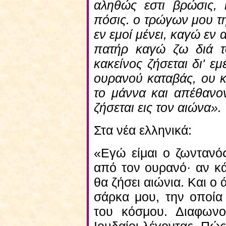
αληθώς εστι βρώσις, 
πόσις. ο τρώγων μου τ
εν εμοί μένει, καγώ εν
πατήρ καγώ ζω διά τ
κακείνος ζήσεται δι' εμ
ουρανού καταβάς, ου 
το μάννα και απέθανο
ζήσεται εις τον αιώνα».
Στα νέα ελληνικά:
«Εγώ είμαι ο ζωντανό
από τον ουρανό· αν κά
θα ζήσει αιώνια. Και ο
σάρκα μου, την οποί
του κόσμου. Διαφωνο