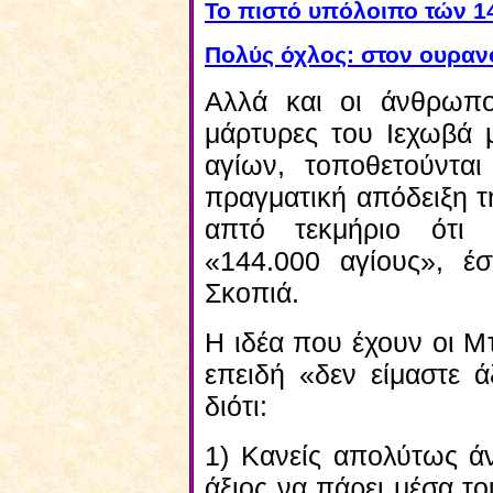
Το πιστό υπόλοιπο τών 1
Πολύς όχλος: στον ουρανό
Αλλά και οι άνθρωπ
μάρτυρες του Ιεχωβά 
αγίων, τοποθετούνται
πραγματική απόδειξη τ
απτό τεκμήριο ότι 
«144.000 αγίους», έ
Σκοπιά.
Η ιδέα που έχουν οι Μτ
επειδή «δεν είμαστε ά
διότι:
1) Κανείς απολύτως ά
άξιος να πάρει μέσα το