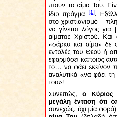
πιουν το αίμα Του. Είν
[1]
ίδιο πράγμα
. Εξάλ
στο χριστιανισμό – πλ
να γίνεται λόγος για
αίματος Χριστού. Και 
«σάρκα και αίμα» δε σ
εντολές του Θεού ή οπ
εφαρμόσει κάποιος αυτέ
το… να φάει εκείνον π
αναλυτικά «να φάει τη
του»!
Συνεπώς,
ο Κύριος 
μεγάλη ένταση ότι ό
συνεχώς, όχι μία φορά
αίμα Του
(δηλαδή όπο