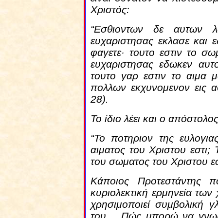
Χριστός:
“Εσθιοντων δε αυτων 
ευχαριστησας εκλασε και εδ
φαγετε· τουτο εστιν το σ
ευχαριστησας εδωκεν αυτο
τουτο γαρ εστιν το αιμα 
πολλων εκχυνομενον εις α
28).
Το ίδιο λέει και ο απόστολο
“Το ποτηριον της ευλογια
αιματος του Χριστου εστι;
του σωματος του Χριστου εστ
Κάποιος Προτεστάντης π
κυριολεκτική ερμηνεία των 
χρησιμοποιεί συμβολική γ
του… Πώς μπορώ να γνωρί