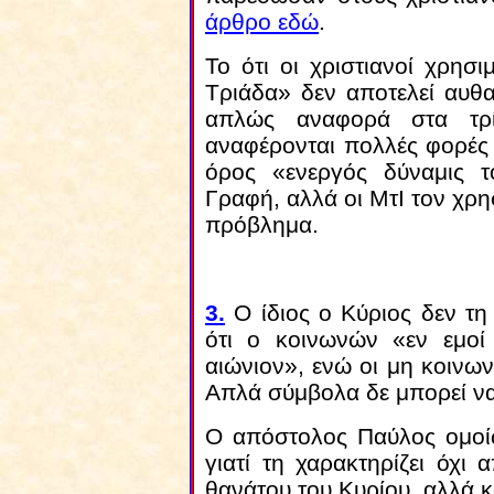
άρθρο εδώ
.
Το ότι οι χριστιανοί χρησ
Τριάδα» δεν αποτελεί αυθ
απλώς αναφορά στα τρ
αναφέρονται πολλές φορές 
όρος «ενεργός δύναμις 
Γραφή, αλλά οι ΜτΙ τον χρη
πρόβλημα.
3
.
Ο ίδιος ο Κύριος δεν τη
ότι ο κοινωνών «εν εμοί
αιώνιον», ενώ οι μη κοινων
Απλά σύμβολα δε μπορεί να έ
Ο απόστολος Παύλος ομοίω
γιατί τη χαρακτηρίζει όχι
θανάτου του Κυρίου, αλλά κ