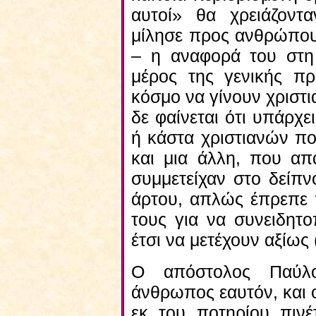
αυτοί» θα χρειάζοντ
μίλησε προς ανθρώπους
– η αναφορά του στη
μέρος της γενικής π
κόσμο να γίνουν χριστ
δε φαίνεται ότι υπάρχε
ή κάστα χριστιανών πο
και μια άλλη, που απα
συμμετείχαν στο δείπν
άρτου, απλώς έπρεπε 
τους για να συνειδητο
έτσι να μετέχουν αξίως 
Ο απόστολος Παύλο
άνθρωπος εαυτόν, και 
εκ του ποτηρίου πιν