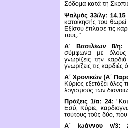
Σόδομα κατά τη Σκοπιά
Ψαλμός 33/λγ: 14,15 
κατοίκησής του θωρεί 
Εξίσου έπλασε τις καρ
τους."
Α΄ Βασιλέων 8/η: 
σύμφωνα με όλους
γνωρίζεις την καρδιά
γνωρίζεις τις καρδιές
Α΄ Χρονικών (Α΄ Παρα
Κύριος εξετάζει όλες τ
λογισμούς των διανοιώ
Πράξεις 1/α: 24:
"Και
Εσύ, Κύριε, καρδιογν
τούτους τούς δύο, που 
Α΄ Ιωάννου γ/3: 