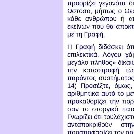
προορίζει γεγονότα ότ
Ωστόσο, μήπως ο Θεό
κάθε ανθρώπου ή ακ
εκείνων που θα αποκ
με τη Γραφή.
Η Γραφή διδάσκει ότ
επιλεκτικά. Λόγου χ
μεγάλο πλήθος» δίκα
την καταστροφή τ
παρόντος συστήματος
14) Προσέξτε, όμως,
αριθμητικά αυτό το με
προκαθορίζει την πορ
σαν το στοργικό πατέ
Γνωρίζει ότι τουλάχισ
ανταποκριθούν σ
προαποφασίζει τον αρ