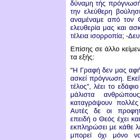
δύναμη τής πρόγνωσή
την ελεύθερη βούλησ
αναμέναμε από τον 
ελευθερία μας και ασκ
τέλεια ισορροπία; -Δευτ
Επίσης σε άλλο κείμε
τα εξής:
"
Η Γραφή δεν μας αφήν
ασκεί πρόγνωση. Εκεί
τέλος”, λέει το εδάφι
μάλιστα ανθρώπο
καταγράψουν πολλές 
Αυτές δε οι προφητ
επειδή ο Θεός έχει κα
εκπληρώσει με κάθε λ
μπορεί όχι μόνο ν