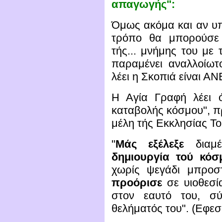
απαγωγής":
Όμως ακόμα και αν υπ
τρόπο θα μπορούσε 
τής... μνήμης του με
παραμένει
αναλλοίωτ
λέει η Σκοπιά είναι
Η Αγία Γραφή λέει 
καταβολής κόσμου", πρ
μέλη τής Εκκλησίας Το
"
Μάς εξέλεξε
διαμ
δημιουργία τού κόσ
χωρίς ψεγάδι μπρο
προόρισε
σε υιοθεσί
στον εαυτό του, σ
θελήματός του". (Εφεσί