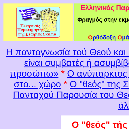
Ελληνικός Παρ
Φραγμός στην εκμ
Ο
ρθόδοξη
Ο
μά
Η παντογνωσία τού Θεού και
είναι συμβατές ή ασυμβίβ
προσώπω»
*
Ο ανύπαρκτος 
στο... χώρο
*
Ο "θεός" της 
Πανταχού Παρουσία του Θε
άλ
Ο "θεός" τής