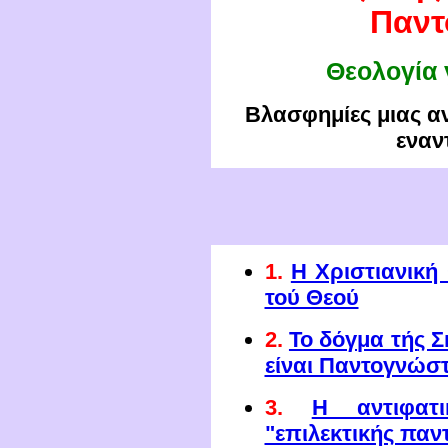
Παντ
Θεολογία 
Βλασφημίες μιας 
εναν
1.
Η Χριστιανική
τού Θεού
2.
Το δόγμα τής 
είναι Παντογνώσ
3.
Η αντιφατ
"επιλεκτικής παν