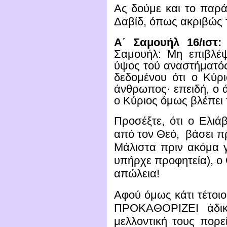
Ας δούμε και το παρά
Δαβίδ, όπως ακριβώς τ
Α΄ Σαμουήλ 16/ιστ:
Σαμουήλ: Μη επιβλέ
ύψος τού αναστήματός
δεδομένου ότι ο Κύρ
άνθρωπος· επειδή, ο 
ο Κύριος όμως βλέπει 
Προσέξτε, ότι ο Ελι
από τον Θεό, βάσει π
Μάλιστα πριν ακόμα γε
υπήρχε προφητεία), ο 
απώλεια!
Αφού όμως κάτι τέτοιο
ΠΡΟΚΑΘΟΡΙΖΕΙ άδικ
μελλοντική τους πορεί