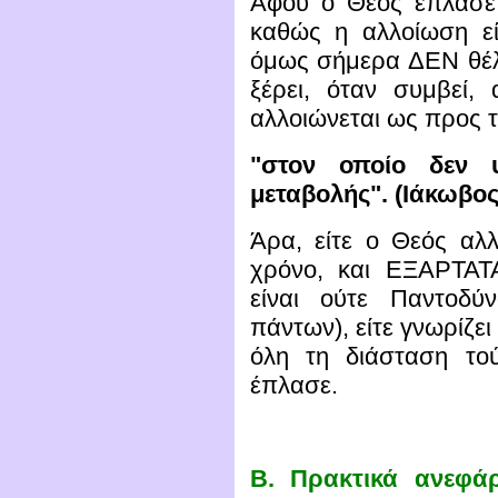
Αφού ο Θεός έπλασε 
καθώς η αλλοίωση εί
όμως σήμερα ΔΕΝ θέλει
ξέρει, όταν συμβεί,
αλλοιώνεται ως προς 
"στον οποίο δεν 
μεταβολής". (Ιάκωβος 
Άρα, είτε ο Θεός αλ
χρόνο, και ΕΞΑΡΤΑΤ
είναι ούτε Παντοδύ
πάντων), είτε γνωρίζ
όλη τη διάσταση το
έπλασε.
Β.
Πρακτικά ανεφάρ