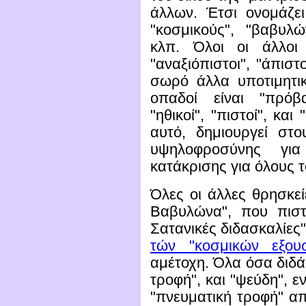
άλλων. Έτσι ονομάζει
"κοσμικούς", "βαβυλών
κλπ. Όλοι οι άλλοι ε
"αναξιόπιστοι", "άπιστ
σωρό άλλα υποτιμητικ
οπαδοί είναι "πρόβατ
"ηθικοί", "πιστοί", κα
αυτό, δημιουργεί στ
υψηλοφροσύνης γι
κατάκρισης για όλους 
Όλες οι άλλες θρησκεί
Βαβυλώνα", που πιστ
Σατανικές διδασκαλίες
τών "κοσμικών εξου
αμέτοχη. Όλα όσα διδά
τροφή", και "ψεύδη", εν
"πνευματική τροφή" α