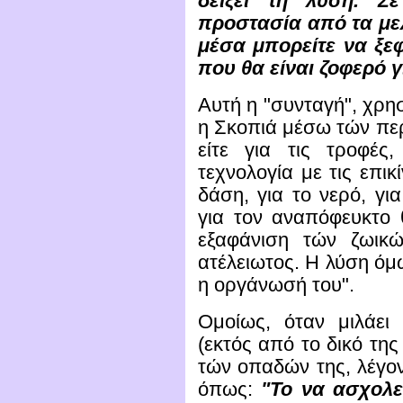
δείξει τη λύση. Σ
προστασία από τα μελλ
μέσα μπορείτε να ξε
που θα είναι ζοφερό γ
Αυτή η "συνταγή", χρησ
η Σκοπιά μέσω τών περ
είτε για τις τροφές
τεχνολογία με τις επικ
δάση, για το νερό, για
για τον αναπόφευκτο θ
εξαφάνιση τών ζωικώ
ατέλειωτος. Η λύση όμω
η οργάνωσή του".
Ομοίως, όταν μιλάει
(εκτός από το δικό τη
τών οπαδών της, λέγο
όπως:
"Το να ασχολε