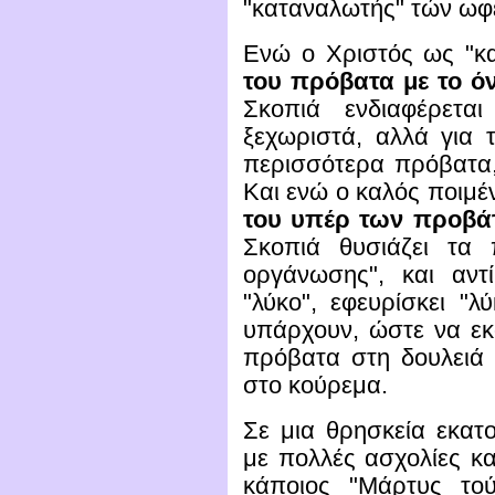
"καταναλωτής" τών ωφ
Ενώ ο Χριστός ως "κ
του πρόβατα με το ό
Σκοπιά ενδιαφέρετα
ξεχωριστά, αλλά για 
περισσότερα πρόβατα,
Και ενώ ο καλός ποιμέ
του υπέρ τ
ω
ν προβ
Σκοπιά θυσιάζει τα 
οργάνωσης", και αντ
"λύκο", εφευρίσκει "λ
υπάρχουν, ώστε να εκφ
πρόβατα στη δουλειά 
στο κούρεμα.
Σε μια θρησκεία εκατο
με πολλές ασχολίες κ
κάποιος "Μάρτυς τού