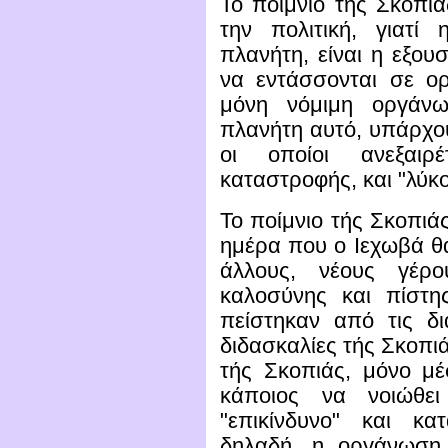
Το ποίμνιο τής Σκοπιά
την πολιτική, γιατί
πλανήτη, είναι η εξου
να εντάσσονται σε ορ
μόνη νόμιμη οργάνω
πλανήτη αυτό, υπάρχου
οι οποίοι ανεξαιρ
καταστροφής, και "λύκο
Το ποίμνιο τής Σκοπιά
ημέρα που ο Ιεχωβά θα
άλλους, νέους γέρο
καλοσύνης και πίστη
πείστηκαν από τις δ
διδασκαλίες τής Σκοπι
τής Σκοπιάς, μόνο μέ
κάποιος να νοιώθε
"επικίνδυνο" και κα
δηλαδή, η οργάνωση 