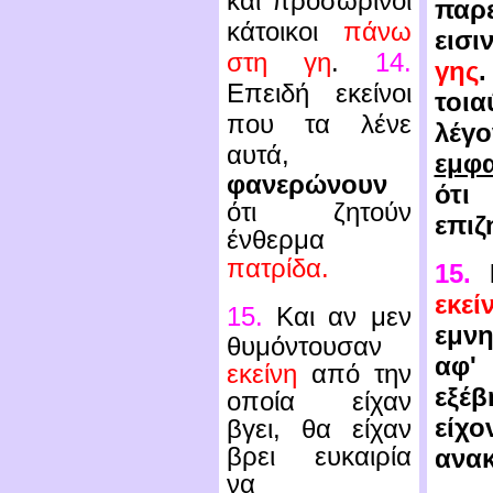
και προσωρινοί
παρ
κάτοικοι
πάνω
εισ
στη γη
.
14.
γης
Επειδή εκείνοι
τοια
που
τα λένε
λέγο
αυτά,
εμφα
φανερώνουν
ό
ότι ζητούν
επιζ
ένθερμα
πατρίδα.
15.
Κ
εκεί
15.
Και αν μεν
εμν
θυμόντουσαν
α
εκείνη
από την
εξέβ
οποία είχαν
είχο
βγει, θα είχαν
βρει ευκαιρία
ανακ
να