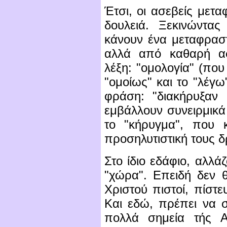
Έτσι, οι ασεβείς μετ
δουλειά. Ξεκινώντα
κάνουν ένα μεταφραστ
αλλά από καθαρή ασ
λέξη: "ομολογία" (που
"ομοίως" και το "λέγω"
φράση: "διακήρυξαν
εμβάλλουν συνειρμικ
το "κήρυγμα", που 
προσηλυτιστική τους 
Στο ίδιο εδάφιο, αλλά
"χώρα". Επειδή δεν θ
Χριστού πιστοί, πίστ
Και εδώ, πρέπει να σ
πολλά σημεία τής Α