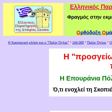
Ελληνικός Παρ
Φραγμός στην εκμ
Ο
ρθόδοξη
Ο
μά
Η Χριστιανική κλήση και ο "Πολύς Όχλος"
*
144.000
*
Πολύς Όχλος
*
Ο
Η "προσγεί
Η Επουράνια Πό
Ό,τι ενοχλεί τη Σκοπι