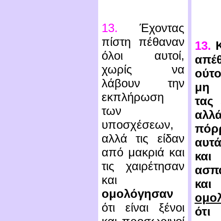
13.
Έχοντας
πίστη πέθαναν
13.
Κ
όλοι αυτοί,
απέ
χωρίς να
ούτ
λάβουν την
μη 
εκπλήρωση
τας 
των
αλλ
υποσχέσεων,
πόρ
αλλά τις είδαν
αυτά
από μακριά και
και
τις χαιρέτησαν
ασπ
και
και
ομολόγησαν
ομο
ότι είναι ξένοι
ότι