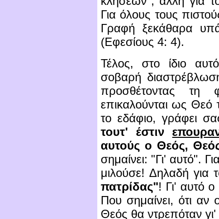
κλήσεων", άλλη για τ
Για όλους τους πιστού
Γραφή ξεκάθαρα υπά
(Εφεσίους 4: 4).
Τέλος, στο ίδιο αυτ
σοβαρή διαστρέβλωση
προσθέτοντας τη 
επικαλούνται ως Θεό τ
το εδάφιο, γράφει σα
τουτ' έστιν
επουραν
αυτούς ο Θεός, Θεός
σημαίνει: "Γι' αυτό". Γ
μιλούσε! Δηλαδή για τ
πατρίδας"
! Γι' αυτό 
Που σημαίνει, ότι αν
Θεός θα ντρεπόταν γι'