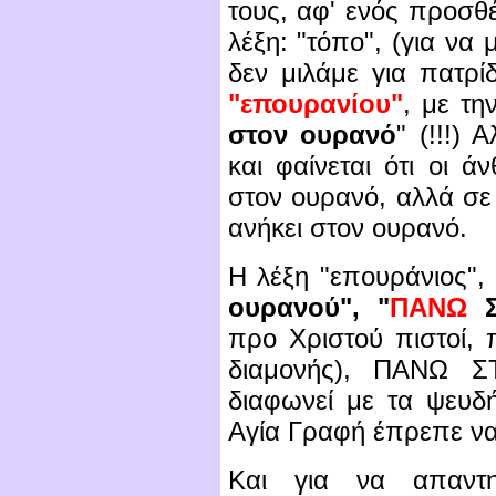
τους, αφ' ενός προσθ
λέξη: "τόπο", (για να 
δεν μιλάμε για πατρί
"επουρανίου"
, με τη
στον ουρανό
" (!!!) 
και φαίνεται ότι οι 
στον ουρανό, αλλά σε
ανήκει στον ουρανό.
Η λέξη "επουράνιος",
ουρανού", "
ΠΑΝΩ
Σ
προ Χριστού πιστοί, 
διαμονής), ΠΑΝΩ 
διαφωνεί με τα ψευδή
Αγία Γραφή έπρεπε να
Και για να απαντ