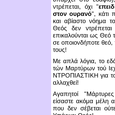
ντρέπεται, όχι "
επει
στον ουρανό
", κάτι
και αβίαστο νόημα το
Θεός δεν ντρέπεται 
επικαλούνται ως Θεό τ
σε οποιονδήποτε θεό,
τους!
Με απλά λόγια, το εδ
τών Μαρτύρων τού Ιεχω
ΝΤΡΟΠΙΑΣΤΙΚΗ για τον
αλλαχθεί!
Αγαπητοί "Μάρτυρε
είσαστε ακόμα μέλη 
που δεν σέβεται ούτ