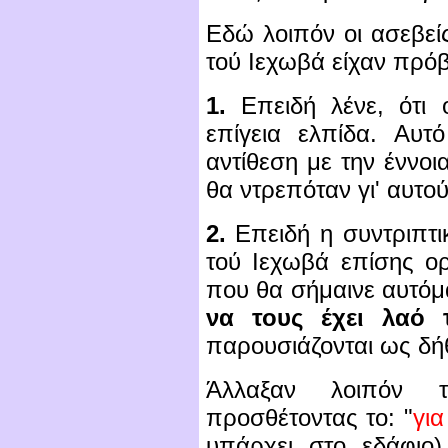
Εδώ λοιπόν οι ασεβε
τού Ιεχωβά είχαν πρόβ
1.
Επειδή λένε, ότι ο
επίγεια ελπίδα. Αυτ
αντίθεση με την έννοι
θα ντρεπόταν γι' αυτού
2.
Επειδή η συντριπτ
τού Ιεχωβά επίσης ορ
που θα σήμαινε αυτόμ
να τους έχει λαό 
παρουσιάζονται ως δή
Άλλαξαν λοιπόν τ
προσθέτοντας το: "
για
υπάρχει στο εδάφιο)