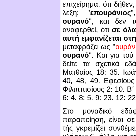
επιχείρημα, ότι δήθε
λέξη: "
επουράνιος
"
ουρανό
", και δεν 
αναφερθεί, ότι
σε όλα
αυτή εμφανίζεται στ
μεταφράζει ως "
ουράν
ουρανό
". Και για το
δείτε τα σχετικά ε
Μ
ατθαίος 18: 35. Ιωά
40, 48, 49. Εφεσίους 
Φιλιππισίους 2: 10. Β΄
6: 4. 8: 5. 9: 23. 12: 22
Στο μοναδικό εδά
παραποίηση, είναι σε
τής γκρεμίζει συνθέμ