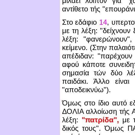
μιλάει λοιπόν για "
αντίθετο τής "επουράν
Στο εδάφιο
14
, υπερτο
με τη λέξη: "δείχνουν
λέξη: "φανερώνουν", 
κείμενο. (Στην παλαι
απέδιδαν: "παρέχουν 
αφού κάποτε συνειδητ
σημασία τών δύο λέξ
παιδάκι. Άλλο είναι
"αποδεικνύω").
Όμως στο ίδιο αυτό 
ΔΟΛΙΑ αλλοίωση τής Α
λέξη:
"πατρίδα",
με τ
δικός τους
". Όμως ΠΑ