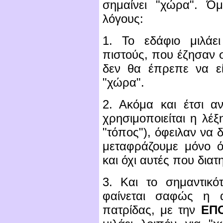
σημαίνει "χώρα". Ό
λόγους:
1. Το εδάφιο μιλάε
πιστούς, που έζησαν 
δεν θα έπρεπε να εί
"χώρα".
2. Ακόμα και έτσι α
χρησιμοποιείται η λέξη
"τόπος"), όφειλαν να δ
μεταφράζουμε μόνο ό
και όχι αυτές που διατ
3. Και το σημαντικό
φαίνεται σαφώς η 
πατρίδας, με την
ΕΠ