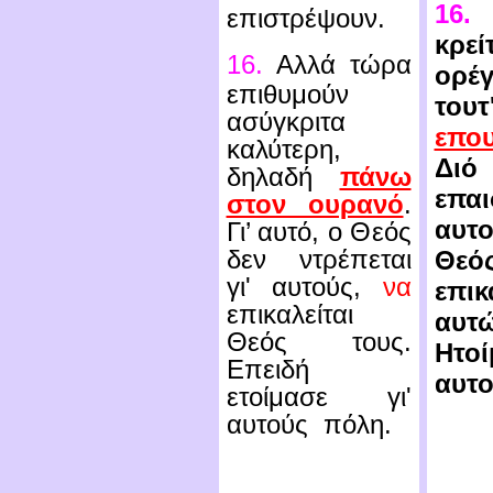
16.
επιστρέψουν.
κρεί
16.
Αλλά τώρα
ορέγ
επιθυμούν
του
ασύγκριτα
επο
καλύτερη,
Δι
δηλαδή
πάνω
επαι
στον ουρανό
.
αυτο
Γι’ αυτό, ο Θεός
δεν ντρέπεται
Θεό
γι' αυτούς,
να
επικ
επικαλείται
αυτώ
Θεός τους.
Ητο
Επειδή
αυτο
ετοίμασε γι'
αυτούς πόλη.