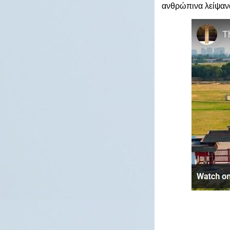
ανθρώπινα λείψανα