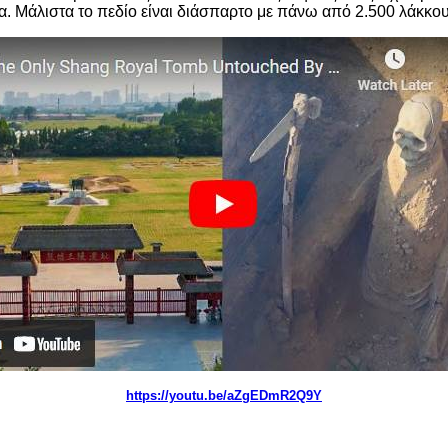
. Μάλιστα το πεδίο είναι διάσπαρτο με πάνω από 2.500 λάκκους
https://youtu.be/aZgEDmR2Q9Y