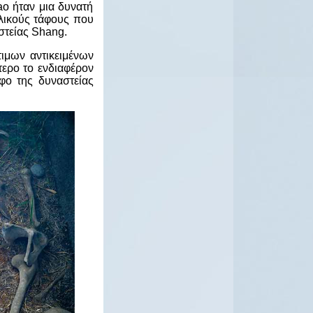
o ήταν μια δυνατή
ιλικούς τάφους που
στείας Shang.
ιμων αντικειμένων
τερο το ενδιαφέρον
φο της δυναστείας