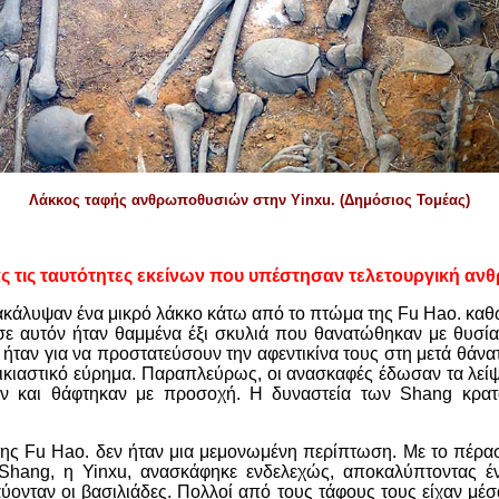
Λάκκος ταφής ανθρωποθυσιών στην Yinxu. (Δημόσιος Τομέας)
 τις ταυτότητες εκείνων που υπέστησαν τελετουργική α
ακάλυψαν ένα μικρό λάκκο κάτω από το πτώμα της Fu Hao. κα
σε αυτόν ήταν θαμμένα έξι σκυλιά που θανατώθηκαν με θυσία
 ήταν για να προστατεύσουν την αφεντικίνα τους στη μετά θάνα
ρικιαστικό εύρημα. Παραπλεύρως, οι ανασκαφές έδωσαν τα λεί
αν και θάφτηκαν με προσοχή. Η δυναστεία των Shang κρατ
της Fu Hao. δεν ήταν μια μεμονωμένη περίπτωση. Με το πέρα
hang, η Yinxu, ανασκάφηκε ενδελεχώς, αποκαλύπτοντας έν
ονταν οι βασιλιάδες. Πολλοί από τους τάφους τους είχαν μέ