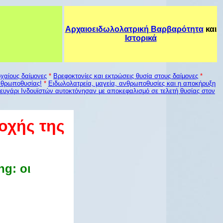
Αρχαιοειδωλολατρική Βαρβαρότητα
και
Ιστορικά
χαίους δαίμονες
*
Βρεφοκτονίες και εκτρώσεις θυσία στους δαίμονες
*
νθρωποθυσίας!
*
Ειδωλολατρεία, μαγεία, ανθρωποθυσίες
και η αποκήρυξη
ευγάρι Ινδουϊστών αυτοκτόνησαν με αποκεφαλισμό σε τελετή θυσίας στον
οχής της
g: οι