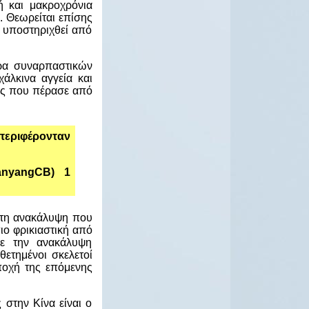
ή και μακροχρόνια
. Θεωρείται επίσης
α υποστηριχθεί από
ώρα συναρπαστικών
χάλκινα αγγεία και
ίας που πέρασε από
μπεριφέρονταν
ianyangCB) 1
ητη ανακάλυψη που
ιο φρικιαστική από
με την ανακάλυψη
ετημένοι σκελετοί
ποχή της επόμενης
 στην Κίνα είναι ο