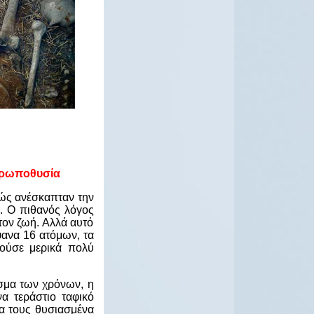
νθρωποθυσία
θώς ανέσκαπταν την
. Ο πιθανός λόγος
τον ζωή. Αλλά αυτό
ψανα 16 ατόμων, τα
ούσε μερικά πολύ
σμα των χρόνων, η
α τεράστιο ταφικό
σα τους θυσιασμένα