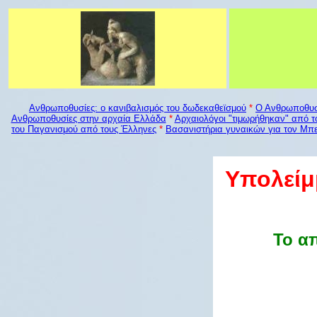
Ανθρωποθυσίες: ο κανιβαλισμός του δωδεκαθεϊσμού
*
Ο Ανθρωποθυσι
Ανθρωποθυσίες στην αρχαία Ελλάδα
*
Αρχαιολόγοι "τιμωρήθηκαν" από τ
του Παγανισμο
ύ από τους Έλληνες
*
Βασανιστήρια γυναικών για τον Μπ
Υπολείμ
Το α