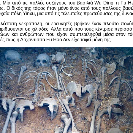
. Μία από τις πολλές συζύγους του βασιλιά Wu Ding, η Fu Ha
γός. Ο δικός της τάφος ήταν μόνο ένας από τους πολλούς βασ
ρχαία πόλη Yinxu, μια από τις τελευταίες πρωτεύουσες της δυνα
λέστατη νεκρόπολη, οι ερευνητές βρήκαν έναν πλούτο πολύτ
αριθμούνται σε χιλιάδες. Αλλά αυτό που τους κέντρισε περισσό
ζώων και ανθρώπων που είχαν συμπεριληφθεί μέσα στον τά
ές πως η Αρχόντισσα Fu Hao δεν είχε ταφεί μόνη της.