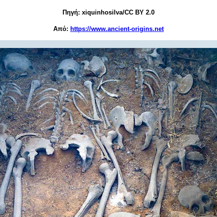
Πηγή:
xiquinhosilva/CC BY 2.0
Από:
https://www.ancient-origins.net