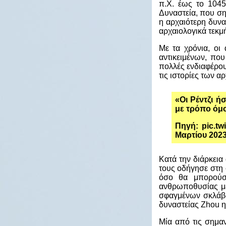
π.Χ. έως το 1045
Δυναστεία, που ση
η αρχαιότερη δυνα
αρχαιολογικά τεκμή
Με τα χρόνια, οι
αντικειμένων, που
πολλές ενδιαφέρου
τις ιστορίες των α
«Οι Ρέντζι ή
με τρόπο όμο
Πηγή: pic.tw
Μαρτίου 202
Κατά την διάρκει
τους οδήγησε στη 
όσο θα μπορούσα
ανθρωποθυσίας μέ
σφαγμένων σκλάβω
δυναστείας Zhou η
Μία από τις σημαν