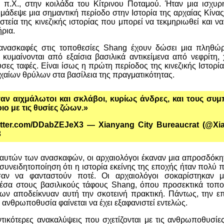
 π.Χ., στην κοιλάδα του Κίτρινου Ποταμού. Ήταν μια ισχυρ
μάδεψε μια σημαντική περίοδο στην Ιστορία της αρχαίας Κίνας
στεία της κινεζικής ιστορίας που μπορεί να τεκμηριωθεί και ν
ρια.
 ανασκαφές στις τοποθεσίες Shang έχουν δώσει μια πληθ
 κυμαίνονται από εξαίσια βασιλικά αντικείμενα από νεφρίτη, 
σες ταφές. Είναι ίσως η πρώτη περίοδος της κινεζικής Ιστορ
ρχαίων θρύλων στα βασίλεια της πραγματικότητας.
σαν αιχμάλωτοι και σκλάβοι, κυρίως άνδρες, και τους συ
ιο με τις θυσίες ζώων.»
itter.com/DDabZEJeX3
—
Xianyang City Bureaucrat (@X
3
α αυτών των ανασκαφών, οι αρχαιολόγοι έκαναν μια απροσδόκ
συνειδητοποίηση ότι η ιστορία εκείνης της εποχής ήταν πολύ π
ν να φανταστούν ποτέ. Οι αρχαιολόγοι σοκαρίστηκαν 
σα στους βασιλικούς τάφους Shang, όπου προσεκτικά τοποθ
ν αποδείκνυαν αυτή την σκοτεινή πρακτική. Πάντως, την ε
 ανθρωποθυσία φαίνεται να έχει εξαφανιστεί εντελώς.
τικότερες ανακαλύψεις που σχετίζονται με τις ανθρωποθυσίες