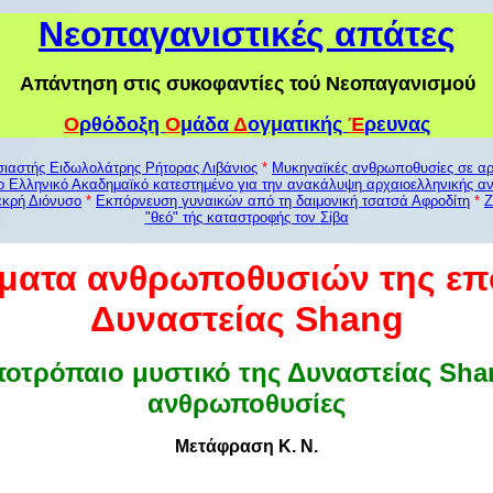
Νεοπαγανιστικές απάτες
Απάντηση στις συκοφαντίες τού Νεοπαγανισμού
Ο
ρθόδοξη
Ο
μάδα
Δ
ογματικής
Έ
ρευνας
αστής Ειδωλολάτρης Ρήτορας Λιβάνιος
*
Μυκηναϊκές ανθρωποθυσίες σε αρ
ο Ελληνικό Ακαδημαϊκό κατεστημένο για την ανακάλυψη αρχαιοελληνικής α
εκρή Διόνυσο
*
Εκπόρνευση γυναικών από τη δαιμονική τσατσά Αφροδίτη
*
Ζ
"θεό" τής καταστροφής τον Σίβα
ματα ανθρωποθυσιών της επ
Δυναστείας Shang
ποτρόπαιο μυστικό της Δυναστείας Shan
ανθρωποθυσίες
Μετάφραση Κ. Ν.