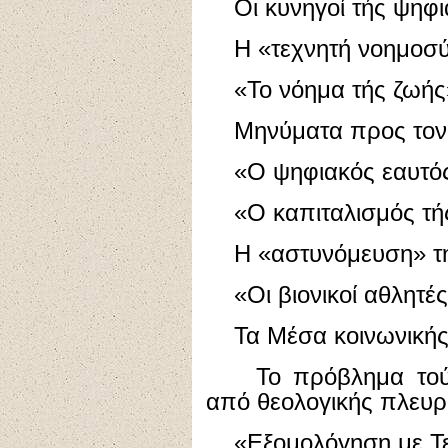
Οι κυνηγοί τής ψηφι
Η «τεχνητή νοημοσύ
«Το νόημα τής ζωής
Μηνύματα προς τον ο
«Ο ψηφιακός εαυτός
«Ο καπιταλισμός τή
Η «αστυνόμευση» τή
«Οι βιονικοί αθλητέ
Τα Μέσα κοινωνικής 
Το πρόβλημα τού ό
από θεολογικής πλευ
«Εξομολόγηση με Τε