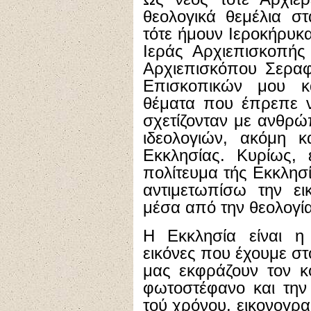
θεολογικά θεμέλια σ
τότε ήμουν Ιεροκήρυκα
Ιεράς Αρχιεπισκοπής
Αρχιεπισκόπου Σεραφ
Επισκοπικών μου κ
θέματα που έπρεπε ν
σχετίζονταν με ανθρώ
ιδεολογιών, ακόμη 
Εκκλησίας. Κυρίως,
πολίτευμα τής Εκκλησί
αντιμετωπίσω την ε
μέσα από την θεολογί
Η Εκκλησία είναι η
εικόνες που έχουμε στ
μας εκφράζουν τον κ
φωτοστέφανο και την
τού χρόνου, εικονογρ