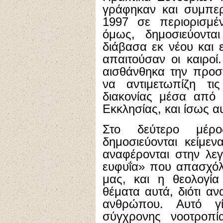
γράφηκαν και συμπερ
1997 σε περιορισμέ
όμως, δημοσιεύοντα
διάβασα εκ νέου και 
απαιτούσαν οι καιροί
αισθάνθηκα την προσ
να αντιμετωπίζη τι
διακονίας μέσα από 
Εκκλησίας, και ίσως α
Στο δεύτερο μέρο
δημοσιεύονται κείμεν
αναφέρονται στην λε
ευφυΐα» που απασχόλη
μας, και η θεολογία
θέματα αυτά, διότι α
ανθρώπου. Αυτό γί
σύγχρονης νοοτροπ