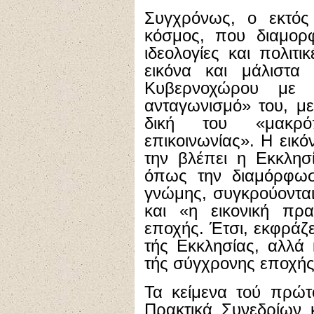
Συγχρόνως, ο εκτός
κόσμος, που διαμορφ
ιδεολογίες και πολιτι
εικόνα και μάλιστ
Κυβερνοχώρου με «
ανταγωνισμό» του, με
δική του «μακρό
επικοινωνίας». Η εικ
την βλέπει η Εκκλησί
όπως την διαμόρφωσ
γνώμης, συγκρούονται
και «η εικονική πρα
εποχής. Έτσι, εκφράζε
τής Εκκλησίας, αλλά 
τής σύγχρονης εποχής
Τα κείμενα τού πρώτ
Πρακτικά Συνεδρίων 