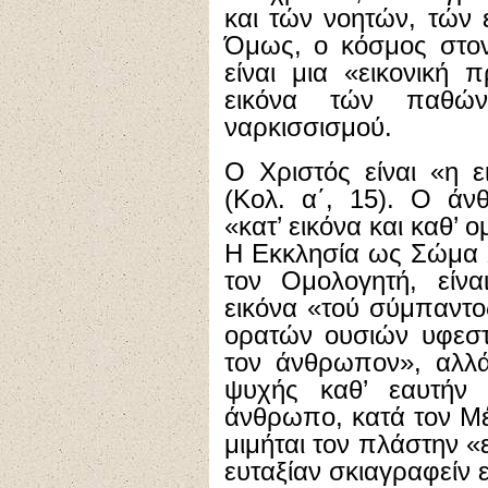
και τών νοητών, τών 
Όμως, ο κόσμος στον
είναι μια «εικονική 
εικόνα τών παθών
ναρκισσισμού.
Ο Χριστός είναι «η 
(Κολ. α΄, 15). Ο άν
«κατ’ εικόνα και καθ’ ο
Η Εκκλησία ως Σώμα Χ
τον Ομολογητή, είνα
εικόνα «τού σύμπαντο
ορατών ουσιών υφεστώ
τον άνθρωπον», αλλά 
ψυχής καθ’ εαυτήν 
άνθρωπο, κατά τον Μέ
μιμήται τον πλάστην «ε
ευταξίαν σκιαγραφείν ε