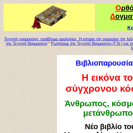
Ο
ρθ
Δ
ογμα
Κε
Τεχνητή νοημοσύνη: πρόβλημα ορολογίας. Η ιστορία τής σημασίας τής λέ
την Τεχνητή Νοημοσύνη
*
Ρωτήσαμε την Τεχνητή Νοημοσύνη (Τ.Ν.) για τη
Ι
Βιβλιοπαρουσία
Η εικόνα τ
σύγχρονου κό
Άνθρωπος, κόσμο
μετάνθρωπο
Νέο βιβλίο το