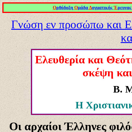
Ο
ρθόδοξη
Ο
μάδα
Δ
ογματικής
Έ
ρευνας
Γνώση εν προσώπω και Ε
κα
Ελευθερία και Θεότ
σκέψη και
Β. 
Η Χριστιανι
Οι αρχαίοι Έλληνες φιλ