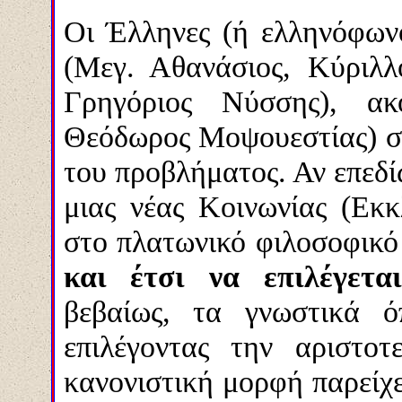
Οι Έλληνες (ή ελληνόφων
(Μεγ. Αθανάσιος, Κύριλλ
Γρηγόριος Νύσσης), ακό
Θεόδωρος Μοψουεστίας) σ
του προβλήματος. Αν επεδ
μιας νέας Κοινωνίας (Εκ
στο πλατωνικό φιλοσοφικό 
και έτσι να επιλέγετα
βεβαίως, τα γνωστικά ό
επιλέγοντας την αριστο
κανονιστική μορφή παρείχ