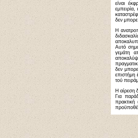
είναι έκ
εμπειρία,
καταστρέφ
δεν μπορε
Η ανατροπή
διδασκαλί
αποκαλυπτ
Αυτό σημα
γεμάτη α
αποκαλύψ
πραγματικ
δεν μπορε
επιστήμη 
τού πειράμ
Η αίρεση 
Για παρά
πρακτική 
προϋποθέσ