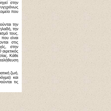
ηγεί στην
 συγχρόνως
κομείο που
νούνται την
ηλαδή, την
ασμό τους.
 που είναι
νται στις
χές, στην
 αιρετικός
σίας. Κάθε
επαλήθευση
ατική ζωή.
όγμα) και
ούνται τις