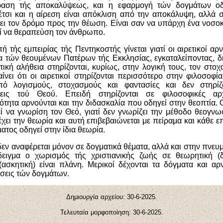
φραση τής αποκαλύψεως, και η εφαρμογή τών δογμάτων οδ
 έτσι και η αίρεση είναι απόκλιση από την αποκάλυψη, αλλά
ει τον δρόμο προς την θέωση. Είναι σαν να υπάρχη ένα νοσο
ί να θεραπεύση τον άνθρωπο.
 τής εμπειρίας τής Πεντηκοστής γίνεται γιατί οι αιρετικοί αρ
α τών θεουμένων Πατέρων τής Εκκλησίας, εγκαταλείποντας, δ
ική αλήθεια στηρίζονται, κυρίως, στην λογική τους, τον στοχ
ίνει ότι οι αιρετικοί στηρίζονται περισσότερο στην φιλοσοφία
πό λογισμούς, στοχασμούς και φαντασίες και δεν στηρίζο
εις τού Θεού. Επειδή στηρίζονται σε φιλοσοφικές αρ
ότητα αρνούνται και την διδασκαλία που οδηγεί στην θεοπτία. Ο
ί να γνωρίση τον Θεό, γιατί δεν γνωρίζει την μέθοδο θεογνω
έχει την θεωρία και αυτή επιβεβαιώνεται με πείραμα και κάθε 
ατος οδηγεί στην ίδια θεωρία.
δεν αναφέρεται μόνον σε δογματικά θέματα, αλλά και στην πνευμ
δειγμα ο χωρισμός τής χριστιανικής ζωής σε θεωρητική (δ
(ασκητική) είναι πλάνη. Μερικοί δέχονται τα δόγματα και αρν
εις τών δογμάτων.
Δημιουργία αρχείου:
30
-6-202
5
.
Τελευταία μορφοποίηση:
3
0
-6-202
5
.