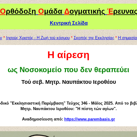
Ο
ρθόδοξη
Ο
μάδα
Δ
ογματικής
Έ
ρευνα
Κεντρική Σελίδα
ν
*
Ιησούς Χριστός - Η Ζωή τού κόσμου
*
Σκοπός της Εκκλησίας
*
Η σημασία 
Η αίρεση
ως Νοσοκομείο που δεν θεραπεύει
Τού σεβ. Μητρ. Ναυπάκτου Ιεροθέου
οδικό "Εκκλησιαστική Παρέμβαση" Τεύχος 346 - Μάϊος 2025. Από το βιβλ
Μητρ. Ναυπάκτου Ιεροθέου: "Η πίστη τών αγίων".
Αναδημοσίευση από:
https://www.parembasis.gr