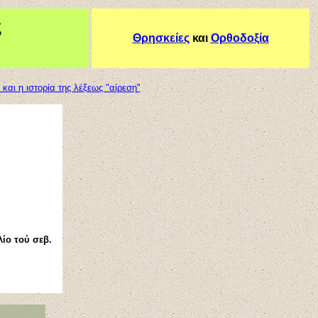
ς
Θρησκείες
και
Ορθοδοξία
και η ιστορία της λέξεως "αίρεση"
ίο τού σεβ.