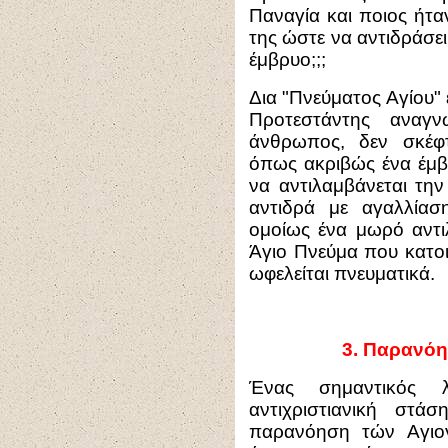
Παναγία και ποιος ήτα
της ώστε να αντιδράσε
έμβρυο;;;
Δια "Πνεύματος Αγίου" 
Προτεστάντης αναγ
άνθρωπος, δεν σκέφ
όπως ακριβώς ένα έμβ
να αντιλαμβάνεται την
αντιδρά με αγαλλίασ
ομοίως ένα μωρό αντι
Άγιο Πνεύμα που κατοικ
ωφελείται πνευματικά.
3.
Παρανόησ
Ένας σημαντικός 
αντιχριστιανική στά
παρανόηση τών Αγιο