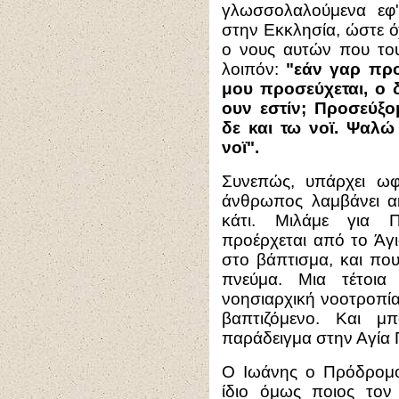
γλωσσολαλούμενα εφ
στην Εκκλησία, ώστε ό
ο νους αυτών που του
λοιπόν:
"εάν γαρ πρ
μου προσεύχεται, ο 
ουν εστίν; Προσεύξο
δε και τω νοϊ. Ψαλώ
νοϊ".
Συνεπώς, υπάρχει ωφ
άνθρωπος λαμβάνει ακ
κάτι. Μιλάμε για
προέρχεται από το Άγ
στο βάπτισμα, και που
πνεύμα. Μια τέτοια
νοησιαρχική νοοτροπία
βαπτιζόμενο. Και μ
παράδειγμα στην Αγία 
Ο Ιωάνης ο Πρόδρομος
ίδιο όμως ποιος τον