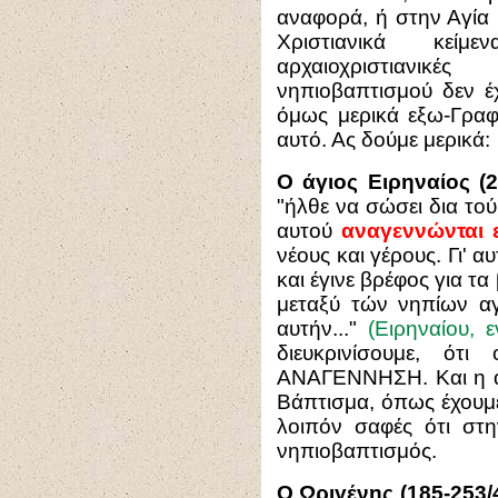
αναφορά, ή στην Αγία 
Χριστιανικά κεί
αρχαιοχριστιανικ
νηπιοβαπτισμού δεν έ
όμως μερικά εξω-Γραφ
αυτό. Ας δούμε μερικά:
Ο άγιος Ειρηναίος (
"ήλθε να σώσει δια τού
αυτού
αναγεννώνται ε
νέους και γέρους. Γι' 
και έγινε βρέφος για τ
μεταξύ τών νηπίων αγ
αυτήν..."
(Ειρηναίου, 
διευκρινίσουμε, ότ
ΑΝΑΓΕΝΝΗΣΗ. Και η α
Βάπτισμα, όπως έχουμε
λοιπόν σαφές ότι στη
νηπιοβαπτισμός.
Ο Ωριγένης (185-253/