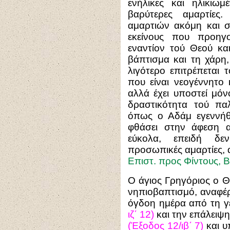
ενήλικες και ηλικιωμ
βαρύτερες αμαρτίες
αμαρτιών ακόμη και σ
εκείνους που προηγ
εναντίον τού Θεού και
βάπτισμα και τη χάρη,
λιγότερο επιτρέπεται τ
που είναι νεογέννητο 
αλλά έχει υποστεί μό
δραστικότητα τού παλ
όπως ο Αδάμ εγεννήθ
φθάσει στην άφεση α
εύκολα, επειδή δ
προσωπικές αμαρτίες, 
Επιστ. προς Φίντους, B
Ο άγιος Γρηγόριος ο Θ
νηπιοβαπτισμό, αναφέρ
όγδοη ημέρα από τη γ
ιζ΄ 12)
και την επάλειψη
(Έξοδος 12/ιβ΄ 7)
και υ