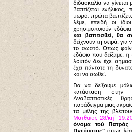
διδασκαλία να γίνεται 
βαπτίζεται ενήλικος, 
μωρό, πρώτα βαπτίζεται
λέμε, επειδή οι ίδιοι
χρησιμοποιούν εδάφι
και βαπτισθεί, θα σ
δείχνουν τη σειρά, για 
το σωστό. Όπως φαίν
εδάφιο που δείξαμε, η σ
λοιπόν δεν έχει σημασ
έχει πάντοτε τη δυνατ
και να σωθεί.
Για να δείξουμε μάλ
κατάσταση στην ο
Αναβαπτιστικές θρ
παράδειγμα μιας ακραί
τα μέλης της βλέπου
Ματθαίος 28/κη΄ 19,20
όνομα τού Πατρός 
Πνεύματος"
όπως λέει