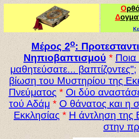
Ο
ρθ
Δ
ογμα
Κε
ο
Μέρος 2
: Π
ροτεσταντι
Νηπιοβαπτισμού
*
Ποια 
μαθητεύσατε... βαπτίζοντες";
βίωση του Μυστηρίου της Εκ
Πνεύματος
*
Οι δύο αναστάσε
τού Αδάμ
*
Ο θάνατος και η 
Εκκλησίας
*
Η άντληση της 
στην π