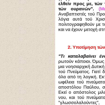
ελθείν προς με, τών 
τών ουρανών".
(Μ
Αναβαπτιστές τού Προτ
λόγια αυτά τού Χρισ
πολιτογραφηθούν με το
και να έχουν μετοχή στ
2.
Υποτίμηση τών
"Τι καταλαβαίνει έ
ρωτούν κάποιοι. Όμως 
μια νοησιαρχική Δυτικ
τού Πνεύματος. Γιατί 
όλα από τη λογική. Εκ
ωφέλεια τού πνεύματο
αποστόλου Παύλου, 
Εκεί ο απόστολος μιλά
νου, και τού πνεύματο
"γλωσσολαλούντες",