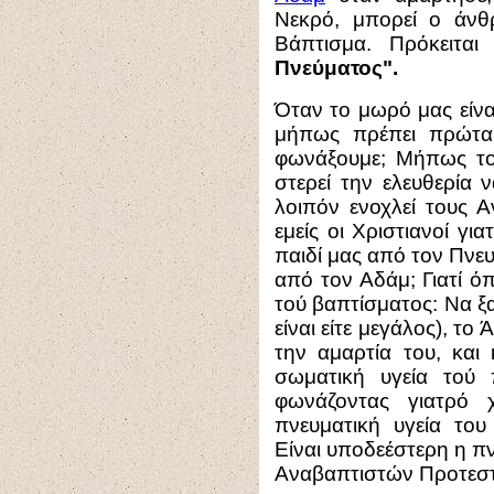
Νεκρό, μπορεί ο άνθ
Βάπτισμα. Πρόκειτα
Πνεύματος".
Όταν το μωρό μας είναι
μήπως πρέπει πρώτα
φωνάξουμε; Μήπως το
στερεί την ελευθερία να
λοιπόν ενοχλεί τους Α
εμείς οι Χριστιανοί γι
παιδί μας από τον Πνε
από τον Αδάμ; Γιατί ό
τού βαπτίσματος: Να ξ
είναι είτε μεγάλος), το
την αμαρτία του, και
σωματική υγεία τού 
φωνάζοντας γιατρό 
πνευματική υγεία το
Είναι υποδεέστερη η πν
Αναβαπτιστών Προτεσ