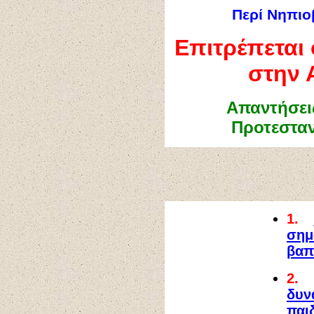
Περί Νηπιο
Επιτρέπεται
στην 
Απαντήσεις
Προτεστα
1.
ση
βαπ
2.
δυ
παι