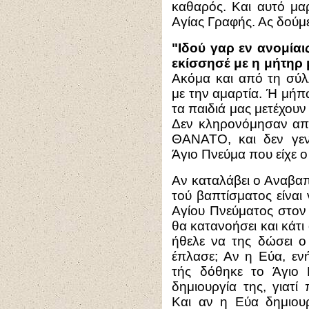
καθαρός. Και αυτό μαρ
Αγίας Γραφής. Ας δούμε
"Ιδού γαρ εν ανομίαι
εκίσσησέ με η μήτηρ
Ακόμα και από τη σύλ
με την αμαρτία. Ή μήπω
τα παιδιά μας μετέχου
Δεν κληρονόμησαν α
ΘΑΝΑΤΟ, και δεν γ
Άγιο Πνεύμα που είχε ο
Αν καταλάβει ο Αναβαπ
τού βαπτίσματος είναι
Αγίου Πνεύματος στον
θα κατανοήσει και κάτ
ήθελε να της δώσει ο
έπλασε; Αν η Εύα, εν
τής δόθηκε το Άγιο 
δημιουργία της, γιατί
Και αν η Εύα δημιου