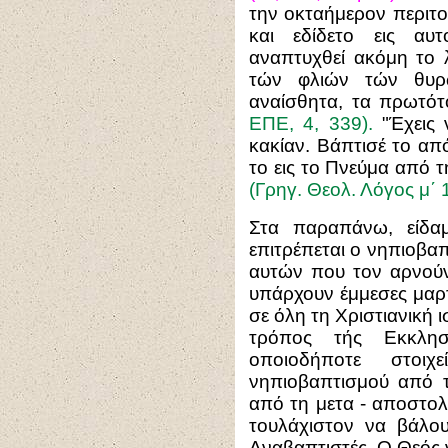
την οκταήμερον περιτο
και εδίδετο εις αυ
αναπτυχθεί ακόμη το λ
τών φλιών τών θυρ
αναίσθητα, τα πρωτότ
ΕΠΕ, 4, 339).
"Έχεις ν
κακίαν. Βάπτισέ το απ
το εις το Πνεύμα από 
(Γρηγ. Θεολ. Λόγος μ΄ 
Στα παραπάνω, είδα
επιτρέπεται ο νηπιοβαπ
αυτών που τον αρνούντ
υπάρχουν έμμεσες μαρτ
σε όλη τη Χριστιανική ι
τρόπος τής Εκκλησί
οποιοδήποτε στοι
νηπιοβαπτισμού από τ
από τη μετα - αποστολ
τουλάχιστον να βάλο
Αναβαπτιστές. Ο Θεός ν