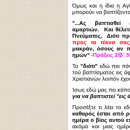
Όμως και η ίδια η Αγί
μπορούν να βαπτίζονται
"...Ας βαπτισθεί 
αμαρτιών. Και θέλετ
Πνεύματος. Διότι πρ
προς τα τέκνα σας
μακράν, όσους αν π
ημών"
-Πράξεις 2/β΄ 3
Το
"διότι"
εδώ πιο πάνω
τού βαπτίσματος εις ά
Χριστιανών λοιπόν έχο
Ίσως εδώ μας πει κάπο
για να βαπτιστεί "εις
Προσέξτε τι λέει το ε
καθαρός έσται από ρύ
ημέρα ο βίος αυτού ε
ακόμα και μιας ημέρα