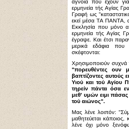
άγνοια που έχουν γι
ερμηνεία τής Αγίας Γρ
Γραφή ως "καταστατικ
εκεί μέσα ΤΑ ΠΑΝΤΑ, α
Εκκλησία που μόνο α
ερμηνεία τής Αγίας 
έγραψε. Και έτσι παρ
μερικά εδάφια που 
σκέφτονται:
Χρησιμοποιούν συχνά
"πορευθέντες ουν μ
βαπτίζοντες αυτούς ε
Υιού και τού Αγίου 
τηρείν πάντα όσα εν
μεθ' υμών ειμι πάσας
τού αιώνος".
Μας λένε λοιπόν: "Σύ
μαθητεύεται κάποιος, κ
λένε όχι μόνο ξενόφ