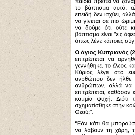
παιδιά πρέπει να ξανα
το βάπτισμα αυτό, 
επειδή δεν ισχύει, αλλά
να γίνεται σε πιο ώριμ
να δούμε ότι ούτε κ
βάπτισμα είναι "εις άφε
όπως λένε κάποιες σύγχ
Ο άγιος Κυπριανός (2
επιτρέπεται να αρν
γεννήθηκε, το έλεος κα
Κύριος λέγει στο ε
ανρθώπου δεν ήλθε 
ανθρώπων, αλλά να τ
επιτρέπεται, καθόσον 
καμμία ψυχή. Διότι 
σχηματίσθηκε στην κοιλ
Θεού;".
"Εάν κάτι θα μπορούσ
να λάβουν τη χάρη, τ