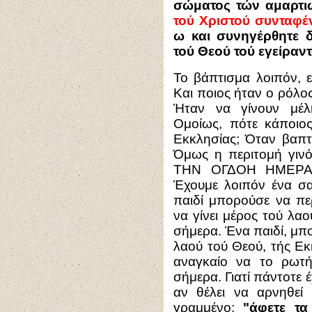
σώματος τών αμαρτι
τού Χριστού συνταφέ
ω και συνηγέρθητε δ
τού Θεού τού εγείραν
Το βάπτισμα λοιπόν, ε
Και ποιος ήταν ο ρόλος
Ήταν να γίνουν μέλ
Ομοίως, πότε κάποιος 
Εκκλησίας; Όταν βαπτί
Όμως η περιτομή γιν
ΤΗΝ ΟΓΔΟΗ ΗΜΕΡ
Έχουμε λοιπόν ένα σ
παιδί μπορούσε να περ
να γίνει μέρος τού λαο
σήμερα. Ένα παιδί, μπο
λαού τού Θεού, τής Εκ
αναγκαίο να το ρωτήσ
σήμερα. Γιατί πάντοτε 
αν θέλει να αρνηθεί
γραμμένο:
"άφετε τα