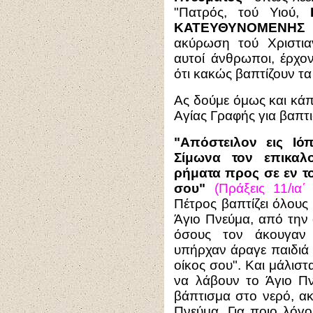
"Πατρός, τού Υιού,
ΚΑΤΕΥΘΥΝΟΜΕΝΗΣ
ακύρωση τού Χριστιαν
αυτοί άνθρωποι, έρχον
ότι κακώς βαπτίζουν τα
Ας δούμε όμως και κάπ
Αγίας Γραφής για βαπτ
"Απόστειλον εις Ιό
Σίμωνα τον επικαλ
ρήματα προς σε εν το
σου"
(Πράξεις 11/ια΄
Πέτρος βαπτίζει όλους
Άγιο Πνεύμα, από την 
όσους τον άκουγα
υπήρχαν άραγε παιδιά σ
οίκος σου". Και μάλιστα
να λάβουν το Άγιο Π
βάπτισμα στο νερό, α
Πνεύμα. Για ποιο λόγ