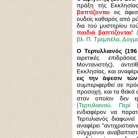
πράξη τής Εκκλησίας
βαπτίζονται
εις άφεσ
ουδείς καθαρός από ρύ
δια τού μυστηρίου το
παιδιά βαπτίζονται
"
βλ. Π. Τρεμπέλα, Δογματ
Ο Τερτυλλιανός (196
αιρετικές επιδράσ
Μοντανιστής), αντι
Εκκλησίας, και αναφέρε
εις την άφεσιν τών
συμπεριφερθεί σε πρό
προσοχή, και τα θεϊκά 
στον οποίον δεν εμ
(Τερτυλιανού, Περί
ενδιαφέρον να παρα
Τερτυλιανός διαφωνεί
αναφέρει "αντιχριστιαν
σύγχρονοι αναβαπτιστέ