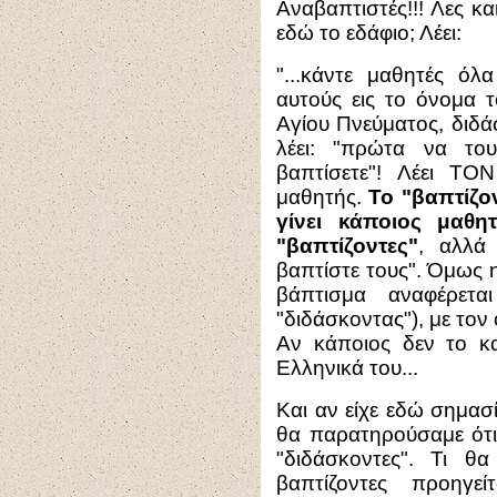
Αναβαπτιστές!!! Λες κα
εδώ το εδάφιο; Λέει:
"...κάντε μαθητές όλ
αυτούς εις το όνομα τ
Αγίου Πνεύματος, διδά
λέει: "πρώτα να το
βαπτίσετε"! Λέει Τ
μαθητής.
Το "βαπτίζον
γίνει κάποιος μαθητ
"βαπτίζοντες"
, αλλά 
βαπτίστε τους". Όμως 
βάπτισμα αναφέρετ
"διδάσκοντας"), με τον
Αν κάποιος δεν το κα
Ελληνικά του...
Και αν είχε εδώ σημασί
θα παρατηρούσαμε ότι 
"διδάσκοντες". Τι θ
βαπτίζοντες προηγε