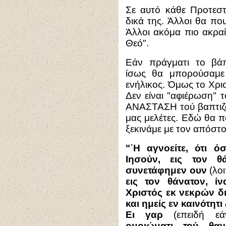
Σε αυτό κάθε Προτεστ
δικά της. Άλλοι θα πο
Άλλοι ακόμα πιο ακραί
Θεό".
Εάν πράγματι το βάπ
ίσως θα μπορούσαμε 
ενήλικος. Όμως το Χρισ
Δεν είναι "αφιέρωση"
ΑΝΑΣΤΑΣΗ τού βαπτιζομ
μας μελέτες. Εδώ θα π
ξεκινάμε με τον απόστ
"΄Η αγνοείτε, ότι ό
Ιησούν, εις τον θ
συνετάφημεν ουν
(λο
εις τον θάνατον, ίν
Χριστός εκ νεκρών δ
και ημείς εν καινότη
Ει γαρ
(επειδή ε
ομοιώματι τού θα