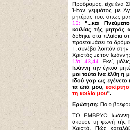
Πρόδρομος, είχε έν
Ήταν γεμμάτος με Άγ
μητέρας του, όπως μα
15:
"...και Πνεύμα
κοιλίας τής μητρός 
δόθηκε στα πλαίσια στ
προετοιμάσει το δρόμ
Τι συνέβει λοιπόν στη
Χριστός με τον Ιωάννη
1/α΄ 43,44.
Εκεί, μόλις
Ιωάννη την έγκυο μητέ
μοι τούτο ίνα έλθη η 
Ιδού γαρ ως εγένετο
τα ώτά μου,
εσκίρτησ
τη κοιλία μου
".
Ερώτηση:
Ποιο βρέφος
ΤΟ ΕΜΒΡΥΟ Ιωάννης 
άκουσε τη φωνή τής 
Χριστό. Πώς καταλά