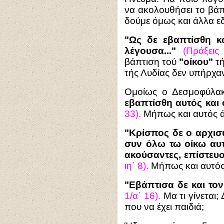
να ακολουθήσει το βάπ
δούμε όμως και άλλα ε
"Ως δε εβαπτίσθη κ
λέγουσα..."
(Πράξεις 
βάπτιση τού
"οίκου"
τή
τής Λυδίας δεν υπήρχαν
Ομοίως ο Δεσμοφύλακ
εβαπτίσθη αυτός και 
33).
Μήπως και αυτός ά
"Κρίσπος δε ο αρχι
συν όλω τω οίκω αυτ
ακούσαντες, επίστευο
ιη΄ 8).
Μήπως και αυτός 
"Εβάπτισα δε και το
1/α΄ 16).
Μα τι γίνεται
που να έχει παιδιά;