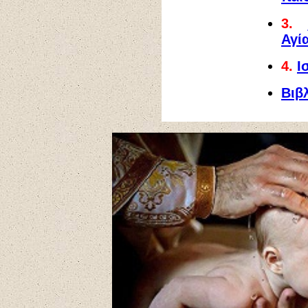
3.
Αγί
4.
Ι
Βιβ