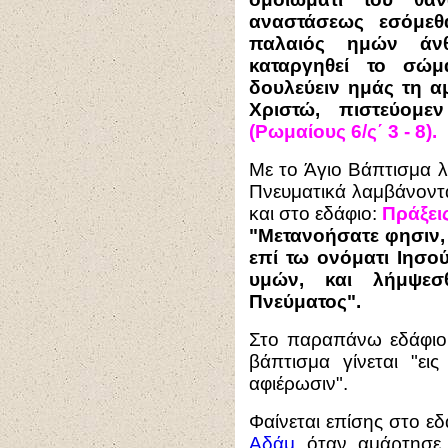
αναστάσεως εσόμεθα
παλαιός ημών άνθ
καταργηθεί το σώμ
δουλεύειν ημάς τη αμ
Χριστώ, πιστεύομε
(Ρωμαίους 6/ς΄ 3 - 8).
Με το Άγιο Βάπτισμα λ
Πνευματικά λαμβάνοντα
και στο εδάφιο:
Πράξεις
"Μετανοήσατε φησιν,
επί τω ονόματι Ιησο
υμών, και λήμψεσ
Πνεύματος".
Στο παραπάνω εδάφιο, 
βάπτισμα γίνεται "εις
αφιέρωσιν".
Φαίνεται επίσης στο εδ
Αδάμ
όταν αμάρτησε, 