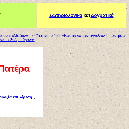
ς
Σωτηριολογικά
και
Δογματικά
 είναι «Μείζων» του Υιού και ο Υιός «Κρείττων» των αγγέλων
*
Η λατρεία
ίναι ο Θεός... θρόνος;
 Πατέρα
οδοξία και Αίρεση
",