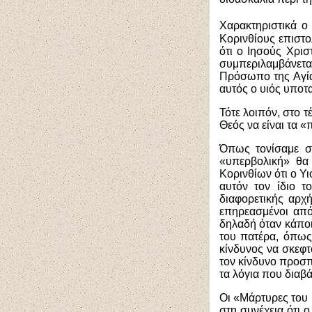
Χαρακτηριστικά ο
Κορινθίους επιστο
ότι ο Ιησούς Χρισ
συμπεριλαμβάνετα
Πρόσωπο της Αγίας
αυτός ο υιός υποτα
Τότε λοιπόν, στο 
Θεός να είναι τα «
Όπως τονίσαμε σε
«υπερβολική» θα 
Κορινθίων ότι ο Υι
αυτόν τον ίδιο τ
διαφορετικής αρχ
επηρεασμένοι από
δηλαδή όταν κάποι
του πατέρα, όπως
κίνδυνος να σκεφτ
τον κίνδυνο προσπ
τα λόγια που διαβ
Οι «Μάρτυρες του 
στη συνέχεια ότι 