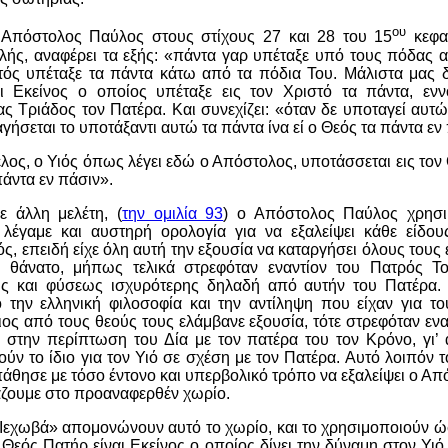
ου
 Απόστολος Παύλος στους στίχους 27 και 28 του 15
κεφαλ
λής, αναφέρει τα εξής: «πάντα γαρ υπέταξε υπό τους πόδας 
τός υπέταξε τα πάντα κάτω από τα πόδια Του. Μάλιστα μας διε
ι Εκείνος ο οποίος υπέταξε εις τον Χριστό τα πάντα, ε
 Τριάδος τον Πατέρα. Και συνεχίζει: «όταν δε υποταγεί αυτώ 
γήσεται το υποτάξαντι αυτώ τα πάντα ίνα εί ο Θεός τα πάντα εν
τέλος, ο Υιός όπως λέγει εδώ ο Απόστολος, υποτάσσεται εις τον
πάντα εν πάσιν».
 άλλη μελέτη, (
την ομιλία 93
) ο Απόστολος Παύλος χρησι
λέγαμε και αυστηρή ορολογία για να εξαλείψει κάθε είδο
ός, επειδή είχε όλη αυτή την εξουσία να καταργήσει όλους τους
ο θάνατο, μήπως τελικά στρεφόταν εναντίον του Πατρός 
ής και φύσεως ισχυρότερης δηλαδή από αυτήν του Πατέρα. Δι
 την ελληνική φιλοσοφία και την αντίληψη που είχαν για του
ος από τους θεούς τους ελάμβανε εξουσία, τότε στρεφόταν εναν
 στην περίπτωση του Δία με τον πατέρα του τον Κρόνο, γι’ 
ούν το ίδιο για τον Υιό σε σχέση με τον Πατέρα. Αυτό λοιπόν τ
άθησε με τόσο έντονο και υπερβολικό τρόπο να εξαλείψει ο Α
άζουμε στο προαναφερθέν χωρίο.
Ιεχωβά» απομονώνουν αυτό το χωρίο, και το χρησιμοποιούν ώ
ο Θεός Πατήρ είναι Εκείνος ο οποίος δίνει την δύναμη στον Υιό