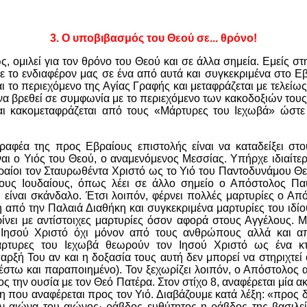
3.
Ο υποβιβασμός του Θεού σε... θρόνο!
, ομιλεί για τον θρόνο του Θεού και σε άλλα σημεία. Εμείς σ
 το ενδιαφέρον μας σε ένα από αυτά και συγκεκριμένα στο Εβ
ι το περιεχόμενο της Αγίας Γραφής και μεταφράζεται με τελείω
 να βρεθεί σε συμφωνία με το περιεχόμενο των κακοδοξιών τους
αι κακομεταφράζεται από τους «Μάρτυρες του Ιεχωβά» ώστε ν
ραφέα της προς Εβραίους επιστολής είναι να καταδείξει στο
ναι ο Υιός του Θεού, ο αναμενόμενος Μεσσίας. Υπήρχε ιδιαίτε
ραίοι τον Σταυρωθέντα Χριστό ως το Υιό του Παντοδυνάμου Θε
τους Ιουδαίους, όπως λέει σε άλλο σημείο ο Απόστολος Πα
 είναι σκάνδαλο. Έτσι λοιπόν, φέρνει πολλές μαρτυρίες ο Απ
 από την Παλαιά Διαθήκη και συγκεκριμένα μαρτυρίες του ιδίο
ρίνει με αντίστοιχες μαρτυρίες όσον αφορά στους Αγγέλους. 
 Ιησού Χριστό όχι μόνον από τους ανθρώπους αλλά και α
άρτυρες του Ιεχωβά θεωρούν τον Ιησού Χριστό ως ένα κτ
ξή Του αν και η δοξασία τους αυτή δεν μπορεί να στηριχτεί 
έστω και παραποιημένο). Τον ξεχωρίζει λοιπόν, ο Απόστολος α
ος την ουσία με τον Θεό Πατέρα. Στον στίχο 8, αναφέρεται μία
η που αναφέρεται προς τον Υιό. Διαβάζουμε κατά λέξη: «προς δ
ν αιώνα του αιώνος· ράβδος ευθύτητος η ράβδος της βασιλεί