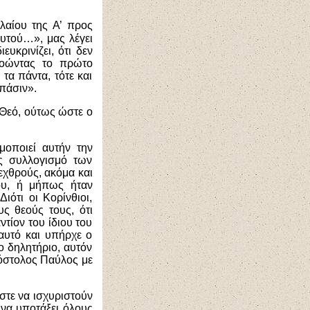
αίου της Α’ προς
αυτού…», μας λέγει
υκρινίζει, ότι δεν
ννοώντας το πρώτο
τα πάντα, τότε και
 πάσιν».
 Θεό, ούτως ώστε ο
μοποιεί αυτήν την
υς συλλογισμό των
 εχθρούς, ακόμα και
Του, ή μήπως ήταν
ότι οι Κορίνθιοι,
ς θεούς τους, ότι
τίον του ίδιου του
αυτό και υπήρχε ο
ο δηλητήριο, αυτόν
πόστολος Παύλος με
στε να ισχυριστούν
 να υποτάξει όλους