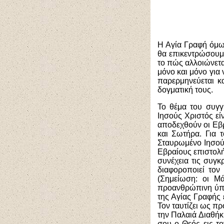
Η Αγία Γραφή όμως
θα επικεντρώσουμε
το πώς αλλοιώνετα
μόνο και μόνο για
παρερμηνεύεται κ
δογματική τους.
Το θέμα του συγγ
Ιησούς Χριστός εί
αποδεχθούν οι Εβ
και Σωτήρα. Για 
Σταυρωμένο Ιησού
Εβραίους επιστολή
συνέχεια τις συγκ
διαφοροποιεί τον
(Σημείωση: οι Μ
προανθρώπινη ύπαρ
της Αγίας Γραφής 
Τον ταυτίζει ως πρ
την Παλαιά Διαθήκ
σου ο Θεός εις το