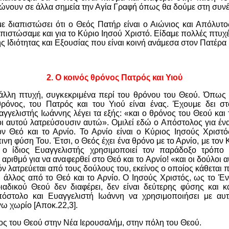
ώνουν σε άλλα σημεία την Αγία Γραφή όπως θα δούμε στη συνέ
ε διαπιστώσει ότι ο Θεός Πατήρ είναι ο Αιώνιος και Απόλυτος
πιστώσαμε και για το Κύριο Ιησού Χριστό. Είδαμε πολλές πτυχέ
ς Ιδιότητας και Εξουσίας που είναι κοινή ανάμεσα στον Πατέρα κ
2.
Ο κοινός θρόνος Πατρός και Υιού
 άλλη πτυχή, συγκεκριμένα περί του θρόνου του Θεού. Όπως
θρόνος, του Πατρός και του Υιού είναι ένας. Έχουμε δει στ
γγελιστής Ιωάννης λέγει τα εξής: «και ο θρόνος του Θεού και 
λοι αυτού λατρεύσουσιν αυτώ». Ομιλεί εδώ ο Απόστολος για έν
τον Θεό και το Αρνίο. Το Αρνίο είναι ο Κύριος Ιησούς Χριστ
ινη φύση Του. Έτσι, ο Θεός έχει ένα θρόνο με το Αρνίο, με τον
α ο ίδιος Ευαγγελιστής χρησιμοποιεί τον παράδοξο τρόπο
 αριθμό για να αναφερθεί στο Θεό και το Αρνίο! «και οι δούλοι
ν λατρεύεται από τους δούλους του, εκείνος ο οποίος κάθεται 
αι άλλος από το Θεό και το Αρνίο. Ο Ιησούς Χριστός, ως το 
αδικού Θεού δεν διαφέρει, δεν είναι δεύτερης φύσης και κ
πόστολο και Ευαγγελιστή Ιωάννη να χρησιμοποιήσει με αυ
γω χωρίο [Αποκ.22,3].
ς του Θεού στην Νέα Ιερουσαλήμ, στην πόλη του Θεού.