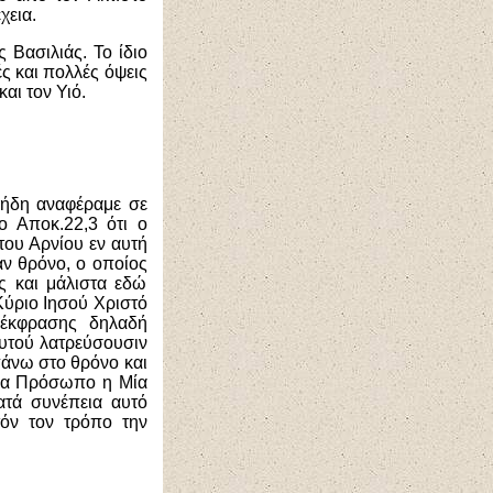
χεια.
 Βασιλιάς. Το ίδιο
ς και πολλές όψεις
αι τον Υιό.
 ήδη αναφέραμε σε
ο Αποκ.22,3 ότι ο
του Αρνίου εν αυτή
αν θρόνο, ο οποίος
ός και μάλιστα εδώ
 Κύριο Ιησού Χριστό
 έκφρασης δηλαδή
 αυτού λατρεύσουσιν
πάνω στο θρόνο και
Ένα Πρόσωπο η Μία
ατά συνέπεια αυτό
τόν τον τρόπο την