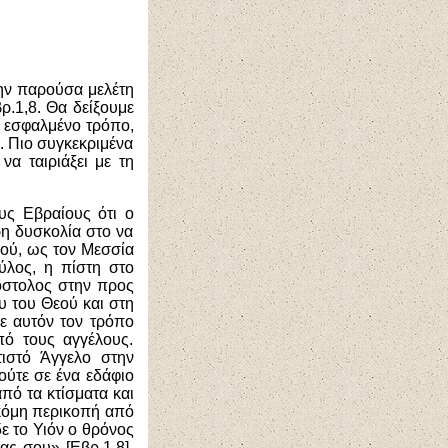
την παρούσα μελέτη
ρ.1,8. Θα δείξουμε
ς εσφαλμένο τρόπο,
. Πιο συγκεκριμένα
α ταιριάξει με τη
υς Εβραίους ότι ο
ρη δυσκολία στο να
ού, ως τον Μεσσία
ύλος, η πίστη στο
όστολος στην προς
υ του Θεού και στη
Με αυτόν τον τρόπο
πό τους αγγέλους.
ιστό Άγγελο στην
ούτε σε ένα εδάφιο
πό τα κτίσματα και
 ακόμη περικοπή από
ε το Υιόν ο θρόνος
ας σου» [Εβρ.1,8].