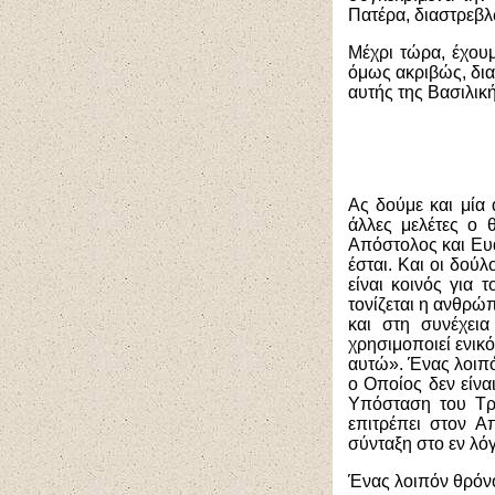
Πατέρα, διαστρεβλ
Μέχρι τώρα, έχουμ
όμως ακριβώς, δια
αυτής της Βασιλική
Ας δούμε και μία
άλλες μελέτες ο 
Απόστολος και Ευα
έσται. Και οι δού
είναι κοινός για 
τονίζεται η ανθρώπ
και στη συνέχει
χρησιμοποιεί ενικό
αυτώ». Ένας λοιπό
ο Οποίος δεν είν
Υπόσταση του Τρι
επιτρέπει στον Α
σύνταξη στο εν λό
Ένας λοιπόν θρόνο