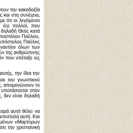
σουν την κακοδοξία
 και στη συνέχεια,
ε ότι οι λεγόμενοι
ς όχι πολλοί, που
αι δηλαδή Θεός κατά
Αποστόλου Παύλου,
ο Απόστολος Παύλος
 εναντίον όλων των
ού» της ανθρώπινης
όν που υπέταξε εις
υτής, την ίδια την
αι του γνωστικού
ς, απομονώνουν το
, υποτάσσεται στον
ς, δεν είναι δηλαδή
παρά αυτό θέλει να
επιστολή αυτή. Και
εγομένων «Μαρτύρων
ει την χριστιανική