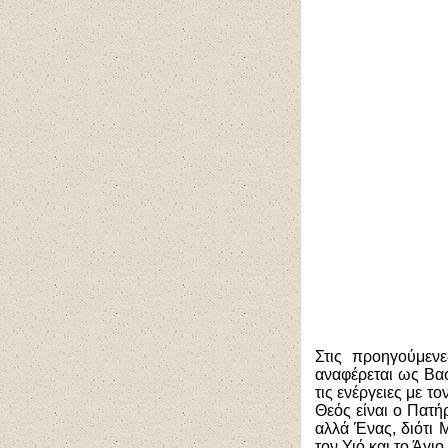
Στις προηγούμενε
αναφέρεται ως Βασ
τις ενέργειες με 
Θεός είναι ο Πατήρ
αλλά Ένας, διότι 
τον Υιό και το Άγι