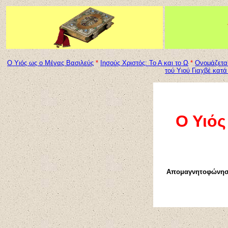
Ο Υιός ως ο Μέγας Βασιλεύς
*
Ιησούς Χριστός: Το Α και το Ω
*
Ονομάζεται
τού Υιού Γιαχβέ κατά
Ο Υιός
Απομαγνητοφώνηση