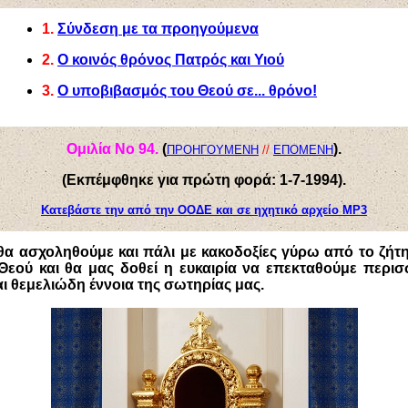
1.
Σύνδεση με τα προηγούμενα
2.
Ο κοινός θρόνος Πατρός και Υιού
3.
Ο υποβιβασμός του Θεού σε... θρόνο!
Ομιλία Νο 94.
(
).
ΠΡΟΗΓΟΥΜΕΝΗ
//
ΕΠΟΜΕΝΗ
(Εκπέμφθηκε για πρώτη φορά: 1-7-1994
)
.
Κατεβάστε την από την ΟΟΔΕ και σε ηχητικό αρχείο
MP3
θα ασχοληθούμε και πάλι με κακοδοξίες γύρω από το ζήτ
 Θεού και θα μας δοθεί η ευκαιρία να επεκταθούμε περι
αι θεμελιώδη έννοια της σωτηρίας μας.