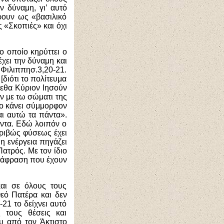
ν δύναμη, γι’ αυτό
ρουν ως «βασιλικό
 «Σκοπιές» και όχι
ο οποίο κηρύττει ο
χει την δύναμη και
 Φιλιππησ.3,20-21.
διότι το πολίτευμα
εθα Κύριον Ιησούν
 με τ
ω
σώματι της
το κάνει σύμμορφον
αι αυτώ τα πάντα».
άντα. Εδώ λοιπόν ο
κριβώς φύσεως έχει
 η ενέργεια πηγάζει
Πατρός. Με τον ίδιο
ετάφραση που έχουν
αι σε όλους τους
Θεό Πατέρα και δεν
21 το δείχνει αυτό
 τους θέσεις και
ου από τον Άκτιστο