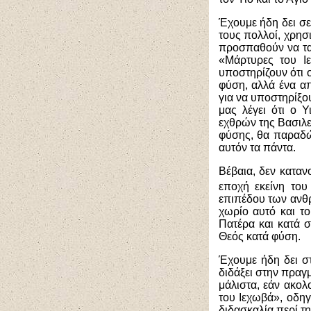
Έχουμε ήδη δει σε
τους πολλοί, χρησ
προσπαθούν να τα 
«Μάρτυρες του Ιε
υποστηρίζουν ότι ο
φύση, αλλά ένα α
για να υποστηρίξο
μας λέγει ότι ο Υ
εχθρών της Βασιλε
φύσης, θα παραδώσ
αυτόν τα πάντα.
Βέβαια, δεν καταν
εποχή εκείνη του
επιπέδου των ανθ
χωρίο αυτό και το
Πατέρα και κατά συ
Θεός κατά φύση.
Έχουμε ήδη δει στ
διδάξει στην πραγ
μάλιστα, εάν ακολ
του Ιεχωβά», οδηγ
διδασκαλία περί τ