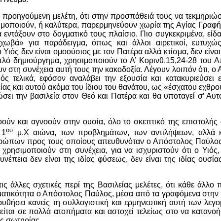
 προηγούμενη μελέτη, ότι στην προσπάθειά τους να τεκμηριώ
ιμοποιούν, ή καλύτερα, παρερμηνεύουν χωρία της Αγίας Γραφής
εντάξουν στο δογματικό τους πλαίσιο. Πιο συγκεκριμένα, είδαμ
χωβά» για παράδειγμα, όπως και άλλοι αιρετικοί, ευτυχώ
 Υιός δεν είναι ομοούσιος με τον Πατέρα αλλά κτίσμα, δεν είν
πλό δημιούργημα, χρησιμοποιούν το Α’ Κορινθ.15,24-28 του 
υν στη συνέχεια αυτή τους την κακοδοξία. Λέγουν λοιπόν ότι, 
ιός τελικά, εφόσον αναλάβει την εξουσία και κατακυριεύσει
ίας και αυτού ακόμα του ίδιου του θανάτου, ως «έσχατου εχθρ
ει την βασιλεία στον Θεό και Πατέρα και θα υποταγεί σ’ Αυτ
οούν και αγνοούν στην ουσία, όλο το σκεπτικό της επιστολής α
ου
 1
μ.Χ αιώνα, των προβλημάτων, των αντιλήψεων, αλλά κ
ρώπων προς τους οποίους απευθυνόταν ο Απόστολος Παύλο
 χρησιμοποιούν στη συνέχεια, για να ισχυριστούν ότι ο Υιός
νέπεια δεν είναι της ιδίας φύσεως, δεν είναι της ιδίας ουσία
ις άλλες σχετικές περί της Βασιλείας μελέτες, ότι κάθε άλλο 
ματικότητα ο Απόστολος Παύλος, μέσα από τα γραφόμενα στην 
ουθήσει κανείς τη συλλογιστική και ερμηνευτική αυτή των λ
είται σε πολλά ατοπήματα και αστοχεί τελείως στο να κατανοήσ
ης σωτηρίας.