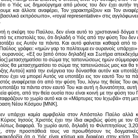
ότι ο Υιός ως δημιούργημα από μόνος του δεν έχει αυτήν τη
ουμε και άλλοτε αναφέρει, Τον χαρακτηρίζουν και Τον αναφέ
βασιλικό εκπρόσωπο», «
royal
representative
» στις αγγλόφωνες
.
υτή η σκέψη του Παύλου, δεν είναι αυτό το χριστιανικό δόγμα τ
ό τις επιστολές του, ότι δηλαδή ο Υιός από την φύση Του δεν έ
ποτάξει εις Αυτόν τα πάντα. Και αυτό φαίνεται καθαρά από το
Παύλος γράφει: «ημών γαρ το πολίτευμα εν ουρανοίς υπάρχει» [
ς ουρανούς. «Εξ ου [από όπου δηλαδή] και Σωτήρα απεκδεχόμ
οίος] μετασχηματίσει το σώμα της ταπεινώσεως ημών σύμμορφον
ποίος θα μετασχηματίσει το σώμα της ταπεινώσεώς μας και θα 
ξης Αυτού] κατά την ενέργεια του δύνασθαι αυτόν και υποτάξ
 που έχει να μπορεί Αυτός να υποτάξει εις τον εαυτό Του τα π
στός αναφέρεται ότι από την φύση Του, λόγω της θείας Του α
υποτάξει τα πάντα στον εαυτό Του και αυτή η δυνατότητα, αυτή
ία φύση, από την θεία ουσία που είναι κοινή με την φύση του 
ταφράζουν το χωρίο αυτό και οι «Μάρτυρες του Ιεχωβά» στη μ
φραση Νέου Κόσμου [ΜΝΚ].
εν υπάρχει καμία αμφιβολία στον Απόστολο Παύλο αλλά κ
ο Κύριος Ιησούς Χριστός έχει την ίδια ακριβώς φύση με τον 
λύτως διαφορά. Το χωρίο αυτό, δηλαδή το Φιλιππησίους 3,20-
, στην προσπάθειά τους να προωθήσουν τις δογματικές
κακοδοξία ότι ο Υιός είναι κτίσμα και διαφέρει στην κτίση Τ