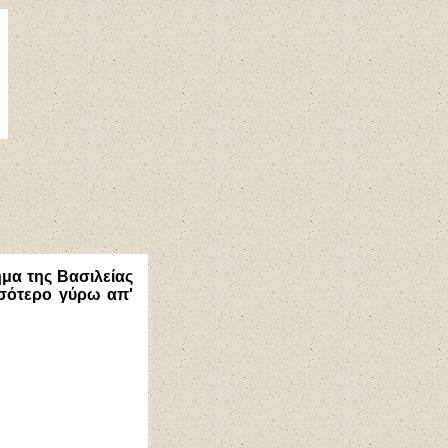
ημα της Βασιλείας
σσότερο γύρω απ'