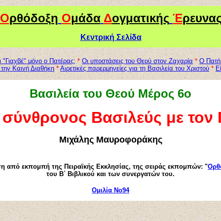
Ο
ρθόδοξη
Ο
μάδα
Δ
ογματικής
Έ
ρευνα
Κεντρική Σελίδα
 "Γιαχβέ" μόνο ο Πατέρας;
*
Οι υποστάσεις του Θεού στον Ζαχαρία
*
Ο Πατήρ
 την Καινή Διαθήκη
*
Αιρετικές παρερμηνείες για τη Βασιλεία του Χριστού
*
Ε
Βασιλεία του Θεού Μέρος
6
ο
 σύνθρονος Βασιλεύς με τον
Μιχάλης Μαυροφοράκης
 από εκπομπή της Πειραϊκής Εκκλησίας, της σειράς εκπομπών: "
Ορθ
του Β΄ Βιβλικού και των συνεργατών του.
Ομιλία Νο94