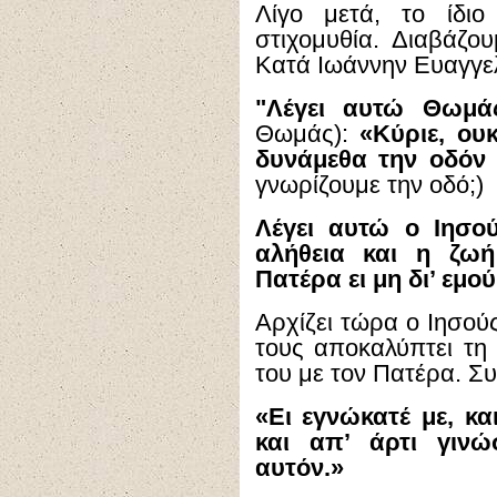
Λίγο μετά, το ίδιο
στιχομυθία. Διαβάζο
Κατά Ιωάννην Ευαγγελί
"Λέγει αυτώ Θωμ
Θωμάς):
«Κύριε, ου
δυνάμεθα την οδόν 
γνωρίζουμε την οδό;)
Λέγει αυτώ ο Ιησού
αλήθεια και η ζωή
Πατέρα ει μη δι’ εμού
Αρχίζει τώρα ο Ιησού
τους αποκαλύπτει τη
του με τον Πατέρα. Συν
«Ει εγνώκατέ με, κ
και απ’ άρτι γινώ
αυτόν.»