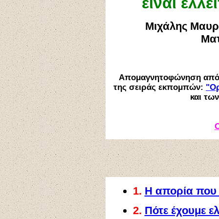
είναι ελλ
Μιχάλης Μαυρ
Μα
Απομαγνητοφώνηση από 
της σειράς εκπομπών:
"Ορ
και τω
Ο
1.
Η απορία που 
2.
Πότε έχουμε ε