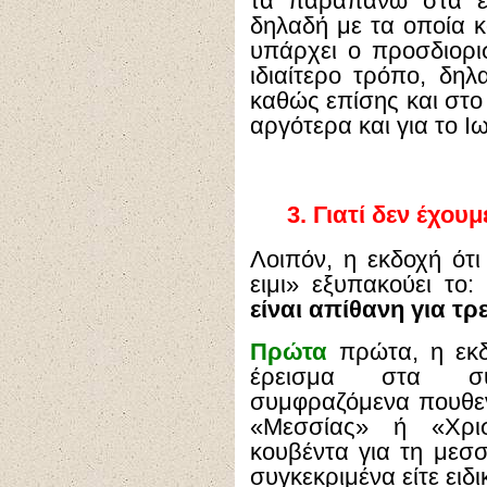
τα παραπάνω στα ε
δηλαδή με τα οποία 
υπάρχει ο προσδιορι
ιδιαίτερο τρόπο, δηλ
καθώς επίσης και στο
αργότερα και για το Ι
3.
Γιατί δεν έχου
Λοιπόν, η εκδοχή ότ
ειμι» εξυπακούει το
είναι απίθανη για τρ
Πρώτα
πρώτα, η εκδ
έρεισμα στα συ
συμφραζόμενα πουθεν
«Μεσσίας» ή «Χρισ
κουβέντα για τη μεσσι
συγκεκριμένα είτε ειδι