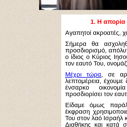
1.
Η απορία 
Αγαπητοί ακροατές, χα
Σήμερα θα ασχοληθ
προσδιορισμό, απόλυ
ο ίδιος ο Κύριος Ιησ
τον εαυτό Του, ονομά
Μέχρι τώρα
, σε αρ
λεπτομέρεια, έχουμε 
ένσαρκο οικονομ
προσδιορίσει τον εαυτ
Είδαμε όμως παράλ
έκφραση χρησιμοποιε
Του στον λαό Ισραήλ 
Διαθήκης και κατά 