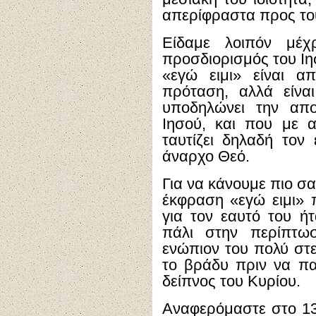
απερίφραστα προς του
Είδαμε λοιπόν μέχ
προσδιορισμός του Ιη
«εγώ ειμι» είναι απ
πρόταση, αλλά είνα
υποδηλώνει την απο
Ιησού, και που με α
ταυτίζει δηλαδή τον 
άναρχο Θεό.
Για να κάνουμε πιο σα
έκφραση «εγώ ειμι» 
για τον εαυτό του ή
πάλι στην περίπτω
ενώπιον του πολύ στ
το βράδυ πριν να πα
δείπνος του Κυρίου.
Αναφερόμαστε στο 13