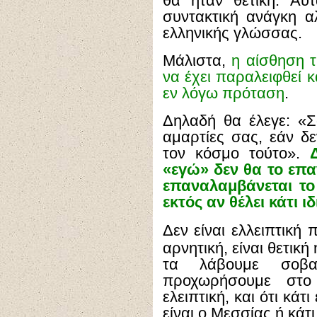
θα ήταν θετική. Αυτ
συντακτική ανάγκη α
ελληνικής γλώσσας.
Μάλιστα,
η αίσθηση τ
να έχει παραλειφθεί 
εν λόγω πρόταση
.
Δηλαδή θα έλεγε: «Σ
αμαρτίες σας, εάν δε
τον κόσμο τούτο».
Δ
«εγώ» δεν θα το επα
επαναλαμβάνεται το
εκτός αν θέλει κάτι ιδ
Δ
εν είναι ελλειπτική 
αρνητική, είναι θετικ
τα λάβουμε σοβ
προχωρήσουμε στο
ελειπτική, και ότι κάτ
είναι ο Μεσσίας ή κάτι