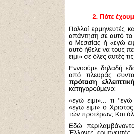
2.
Πότε έχουμ
Πολλοί ερμηνευτές κα
απάντηση σε αυτό το 
ο Μεσσίας ή «εγώ ειμ
αυτό ήθελε να τους πε
ειμι» σε όλες αυτές τι
Εννοούμε δηλαδή εδ
από πλευράς συντακ
πρόταση ελλειπτικ
κατηγορούμενο:
«εγώ ειμι»... τι "εγ
«εγώ ειμι» ο Χριστός
τών προτέρων; Και άλ
Εδώ περιλαμβάνοντα
Έλληνες ερμηνευτές