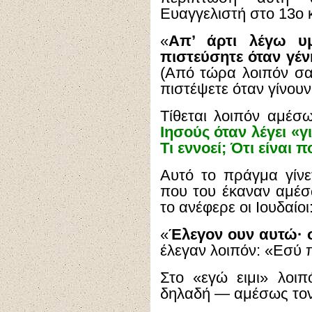
Ευαγγελιστή στο 13ο κ
«
Απ’ άρτι λέγω υμ
πιστεύσητε όταν γένη
(Από τώρα λοιπόν σας
πιστέψετε όταν γίνουν, 
Τίθεται λοιπόν αμέσ
Ιησούς όταν λέγει «γ
Τι εννοεί; Ότι είναι π
Αυτό το πράγμα γίν
που του έκαναν αμέ
το ανέφερε οι Ιουδαίοι
«
Έλεγον ουν αυτώ· συ
έλεγαν λοιπόν: «Εσύ π
Στο «εγώ ειμι» λοι
δηλαδή — αμέσως τον