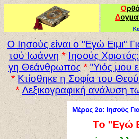
Ο
ρθ
Δ
ογμα
Κε
Ο Ιησούς είναι ο "Εγώ Ειμι" 
τού Ιωάννη
*
Ιησούς Χριστός:
γη Θεάνθρωπος
*
"Υιός μου 
*
Κτίσθηκε η Σοφία του Θεού
*
Λεξικογραφική ανάλυση των
Μέρος 2ο: Ιησούς Γι
T
ο "Εγώ Ε