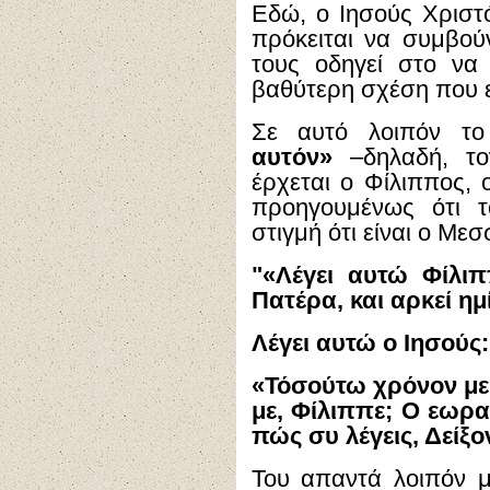
Εδώ, ο Ιησούς Χριστ
πρόκειται να συμβού
τους οδηγεί στο να
βαθύτερη σχέση που ε
Σε αυτό λοιπόν 
αυτόν»
–δηλαδή, τον
έρχεται ο Φίλιππος, 
προηγουμένως ότι 
στιγμή ότι είναι ο Μεσσ
"«Λέγει αυτώ Φίλιπ
Πατέρα, και αρκεί ημ
Λέγει αυτώ ο Ιησούς:
«Τόσούτω χρόνον μεθ
με, Φίλιππε; Ο εωρ
πώς συ λέγεις, Δείξο
Του απαντά λοιπόν 