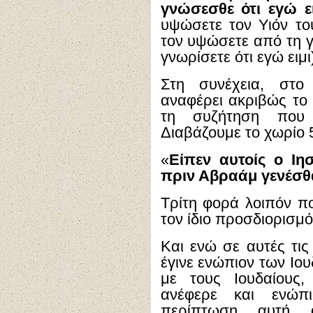
γνώσεσθε ότι εγώ ει
υψώσετε τον Υιόν τ
τον υψώσετε από τη γ
γνωρίσετε ότι εγώ ειμι)
Στη συνέχεια, στο
αναφέρει ακριβώς το 
τη συζήτηση που
Διαβάζουμε το χωρίο 
«
Είπεν αυτοίς ο Ιη
πριν Αβραάμ γενέσθα
Τρίτη φορά λοιπόν πο
τον ίδιο προσδιορισμό
Και ενώ σε αυτές τι
έγινε ενώπιον των Ιο
με τους Ιουδαίους,
ανέφερε και ενώ
περίπτωση αυτή 