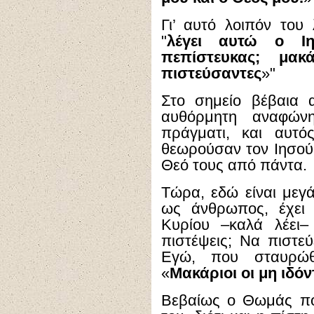
Γι’ αυτό λοιπόν του 
"
λέγει αυτώ ο Ιη
πεπίστευκας; μακ
πιστεύσαντες
»"
Στο σημείο βέβαια 
αυθόρμητη αναφών
πράγματι, και αυτό
θεωρούσαν τον Ιησού 
Θεό τους από πάντα.
Τώρα, εδώ είναι μεγά
ως άνθρωπος, έχει 
Κυρίου –καλά λέει–
πιστέψεις; Να πιστεύ
Εγώ, που σταυρώθ
«
Μακάριοι οι μη ιδόν
Βεβαίως ο Θωμάς πο