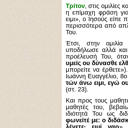
Τρίτον
, στις ομιλίες 
η επίμαχη φράση για
ειμι», ο Ιησούς είπε 
περισσότερα από απλώ
Του.
Έτσι, στην ομιλία
υποδήλωσε αλλά και
προέλευσή Του, ότα
υμείς ου δύνασθε ελθ
μπορείτε να έρθετε»)
Ιωάννη Ευαγγέλιο, 8ο 
τών άνω ειμι, εγώ ου
(στ. 23).
Και προς τους μαθητέ
μαθητές του, βεβαί
ιδιότητά Του ως δι
φωνείτέ με: ο διδάσκ
λέγετε· ειμί γαρ
» 