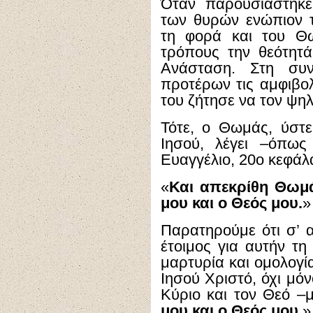
Όταν παρουσιάστηκε
των θυρών ενώπιον 
τη φορά και του Θω
τρόπους την θεότητ
Ανάσταση. Στη συν
προτέρων τις αμφιβολ
του ζήτησε να τον ψηλ
Τότε, ο Θωμάς, ύστε
Ιησού, λέγει –όπως
Ευαγγέλιο, 20ο κεφάλα
«
Και απεκρίθη Θωμά
μου και ο Θεός μου.
»
Παρατηρούμε ότι σ’ α
έτοιμος για αυτήν τη
μαρτυρία και ομολογί
Ιησού Χριστό, όχι μό
Κύριο και τον Θεό –
μου και ο Θεός μου.
»