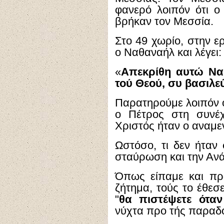
φανερό λοιπόν ότι ο
βρήκαν τον Μεσσία.
Στο 49 χωρίο, στην ε
ο Ναθαναήλ και λέγει:
«
Απεκρίθη αυτώ Ναθ
τού Θεού, συ βασιλεύ
Παρατηρούμε λοιπόν ό
ο Πέτρος στη συνέχ
Χριστός ήταν ο αναμε
Ωστόσο, τι δεν ήταν
σταύρωση και την Ανά
Όπως είπαμε και πρ
ζήτημα, τούς το έθεσε
"
θα πιστέψετε όταν
νύχτα προ τής παραδ