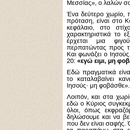
Μεσσίας», ο λαλών σοι
Ένα δεύτερο χωρίο, π
πρόταση, είναι στο Κ
κεφάλαιο, στο στίχ
χαρακτηριστικά το εξ
έρχεται μια φιγ
περπατώντας προς το
Και φωνάζει ο Ιησούς,
20:
«εγώ ειμι, μη φοβ
Εδώ πραγματικά είνα
το καταλαβαίνει καν
Ιησούς· μη φοβάσθε».
Λοιπόν, και στα χωρί
εδώ ο Κύριος συγκεκ
όλοι, όπως εκφραζό
δηλώσουμε και να βε
που δεν είναι σαφής.