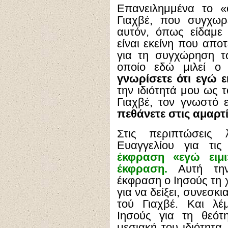
Επανειλημμένα το «
Γιαχβέ, που συγχωρ
αυτόν, όπως είδαμ
είναι εκείνη που απο
για τη συγχώρηση τ
οποίο εδώ μιλεί ο 
γνωρίσετε ότι εγώ ει
την ιδιότητά μου ως 
Γιαχβέ, τον γνωστό 
πεθάνετε στις αμαρτ
Στις περιπτώσεις
Ευαγγελίου για τι
έκφραση «εγώ ειμι
έκφραση.
Αυτή την
έκφραση ο Ιησούς τη χ
για να δείξει, συνεσκ
τού Γιαχβέ. Και λέ
Ιησούς για τη θεότ
μεσιακή του ιδιότητα