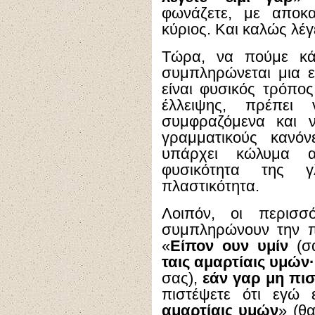
φωνάζετε, με αποκα
κύριος. Και καλώς λέγε
Τώρα, να πούμε κά
συμπληρώνεται μια ε
είναι φυσικός τρόπο
έλλειψης, πρέπει
συμφραζόμενα και ν
γραμματικούς κανόν
υπάρχει κώλυμα α
φυσικότητα της 
πλαστικότητα.
Λοιπόν, οι περισσ
συμπληρώνουν την π
«
Είπον ουν υμίν
(σ
ταις αμαρτίαις υμών
σας),
εάν γαρ μη πισ
πιστέψετε ότι εγώ 
αμαρτίαις υμών
» (θ