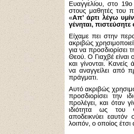
Ευαγγελίου, στο 19ο
στους μαθητές του πε
«
Απ’ άρτι λέγω υμίν
γένηται, πιστεύσητε ό
Είχαμε πει στην περ
ακριβώς χρησιμοποιεί
για να προσδιορίσει 
Θεού. Ο Γιαχβέ είναι
και γίνονται. Κανείς
να αναγγείλει από π
πράγματι.
Αυτό ακριβώς χρησιμο
προσδιορίσει την ι
προλέγει, και όταν γί
ιδιότητα ως του 
αποδεικνύει εαυτόν
λοιπόν, ο οποίος έτσι 