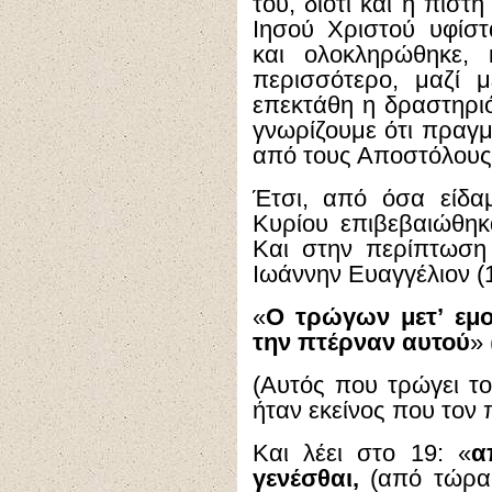
του, διότι και η πίστ
Ιησού Χριστού υφίστ
και ολοκληρώθηκε, 
περισσότερο, μαζί 
επεκτάθη η δραστηριό
γνωρίζουμε ότι πραγμ
από τους Αποστόλους 
Έτσι, από όσα είδα
Κυρίου επιβεβαιώθηκ
Και στην περίπτωση
Ιωάννην Ευαγγέλιον (13
«
Ο τρώγων μετ’ εμο
την πτέρναν αυτού
» 
(Αυτός που τρώγει το
ήταν εκείνος που τον 
Και λέει στο 19: «
α
γενέσθαι,
(από τώρα