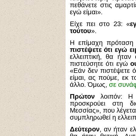
πεθάνετε στις αμαρτί
εγώ είμαι».
Είχε πει στο 23: «
ε
τούτου
».
Η επίμαχη πρόταση 
πιστέψετε ότι εγώ ει
ελλειπτική, θα ήταν
πιστεύσητε ότι εγώ
ο
«Εάν δεν πιστέψετε 
είμαι, ας πούμε, εκ 
άλλο. Όμως,
σε συνάφ
Πρώτον
λοιπόν: Η 
προσκρούει στη δ
Μεσσίας», που λέγεται 
συμπληρωθεί η ελλειπ
Δεύτερον
, αν ήταν ε