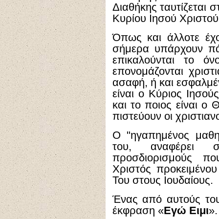
Διαθήκης ταυτίζεται 
Κυρίου Ιησού Χριστού
Όπως και άλλοτε έχ
σήμερα υπάρχουν πά
επικαλούνται το όν
επονομάζονται χριστι
ασαφή, ή και εσφαλμέ
είναι ο Κύριος Ιησού
και το ποιος είναι ο
πιστεύουν οι χριστιανο
Ο "ηγαπημένος μαθη
του, αναφέρει 
προσδιορισμούς πο
Χριστός προκειμένου
Του στους Ιουδαίους.
Ένας από αυτούς του
έκφραση «
Εγώ Ειμι
».