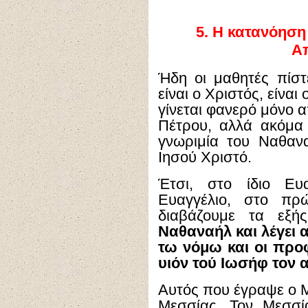
5.
Η κατανόηση 
Α
Ήδη οι μαθητές πίστ
είναι ο Χριστός, είνα
γίνεται φανερό μόνο 
Πέτρου, αλλά ακόμα
γνωριμία του Ναθαν
Ιησού Χριστό.
Έτσι, στο ίδιο Ευ
Ευαγγέλιο, στο πρώ
διαβάζουμε τα εξή
Ναθαναήλ και λέγει
τω νόμω και οι προφ
υιόν τού Ιωσήφ τον 
Αυτός που έγραψε ο Μ
Μεσσίας. Τον Μεσσία