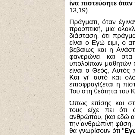
ίνα πιστεύσητε όταν γ
13,19).
Πράγματι, όταν έγινα
προοπτική, μια ολοκ
διάσταση, ότι πράγμα
είναι ο Εγώ ειμι, ο 
βεβαίως και η Ανάσ
φανερώνει και στ
υπολοίπων μαθητών ό
είναι ο Θεός, Αυτός
Και γι' αυτό και ολ
επισφραγίζεται η πίσ
Του στη θεότητα του 
Όπως επίσης και στ
τους είχε πει ότι
ανθρώπου, (και εδώ α
την ανθρώπινη φύση, 
θα γνωρίσουν ότι "
Εγώ