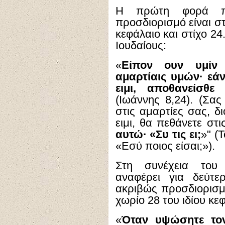
Η πρώτη φορά πο
προσδιορισμό είναι σ
κεφάλαιο και στίχο 24
Ιουδαίους:
«
Είπον ουν υμίν 
αμαρτίαις υμών· εά
ειμι, αποθανείσθε
(Ιωάννης 8,24). (Σας
στις αμαρτίες σας, δι
ειμι, θα πεθάνετε στι
αυτώ· «Συ τις ει;
»" (
«Εσύ ποιος είσαι;»).
Στη συνέχεια του 
αναφέρει για δεύτε
ακριβώς προσδιορισμό
χωρίο 28 του ιδίου κε
«
Όταν υψώσητε τον