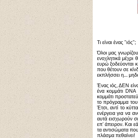
Τι είναι ένας "ιός";
Όλοι μας γνωρίζου
ενοχλητικά μέχρι 
ευρώ ξοδεύονται κ
που θέτουν σε κίνδ
εκπλήσσει η... μηδ
Ένας ιός, ΔΕΝ είν
ένα κομμάτι
DNA
κομμάτι προστατεύε
το πρόγραμμα το
Έτσι, αντί το κύττ
ενέργεια για να α
αυτά εισχωρούν σε
επ' άπειρον. Και ε
τα αντισώματα που 
πλάσμα πεθαίνει!