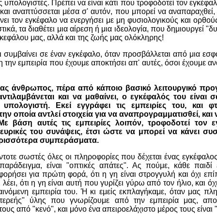
ς υπολογιστές. Πρέπει να είναι κάτι που τροφοδοτεί τον εγκέφα
 και αναπτύσσεται μέσα σ' αυτόν, που μπορεί να αναπαραχθεί, 
κάνει τον εγκέφαλο να ενεργήσει με μη φυσιολογικούς και ορθού
τικά, τα διαθέτει μια αίρεση ή μια ιδεολογία, που δημιουργεί "δ
κεφάλου μας, αλλά και της ζωής μας ολόκληρης!
ι συμβαίνει σε έναν εγκέφαλο, όταν προσβάλλεται από μια εσφ
η την εμπειρία που έχουμε αποκτήσει απ' αυτές, όσοι έχουμε α
ένας άνθρωπος, πέρα από κάποιο βασικό λειτουργικό πρ
αντιλαμβάνεται και να μαθαίνει, ο εγκέφαλός του είναι 
υπολογιστή. Εκεί εγγράφει τις εμπειρίες του, και φ
ην οποία αντλεί στοιχεία για να αναπρογραμματισθεί, και 
 Με βάση αυτές τις εμπειρίες λοιπόν, τροφοδοτεί τον ε
ευρικές του συνάψεις, έτσι ώστε να μπορεί να κάνει συ
περισσότερα συμπεράσματα.
ντοτε σωστές όλες οι πληροφορίες που δέχεται ένας εγκέφαλος
 παράδειγμα, είναι "οπτικές απάτες". Ας πούμε, κάθε παιδί 
ορήσει για πρώτη φορά, ότι η γη είναι στρογγυλή και όχι επί
 λέει, ότι η γη είναι αυτή που γυρίζει γύρω από τον ήλιο, και ό
αινόμενη εμπειρία του. Ή κι εμείς εκπλαγήκαμε, όταν μας πλ
τερεής" ύλης που γνωρίζουμε από την εμπειρία μας, απο
ους από "κενό", και μόνο ένα απειροελάχιστο μέρος τους είναι "