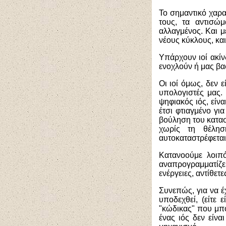
Το σημαντικό χαρα
τους, τα αντισώ
αλλαγμένος. Και μ
νέους κύκλους, και
Υπάρχουν ιοί ακίν
ενοχλούν ή μας βασ
Οι ιοί όμως, δεν 
υπολογιστές μας.
ψηφιακός ιός, είν
έτσι φτιαγμένο γι
βούληση του κατασ
χωρίς τη θέλησή
αυτοκαταστρέφεται
Κατανοούμε λοιπ
αναπρογραμματίζε
ενέργειες, αντίθετε
Συνεπώς, για να έ
υποδεχθεί, (είτε 
"κώδικας" που μπο
ένας ιός δεν είνα