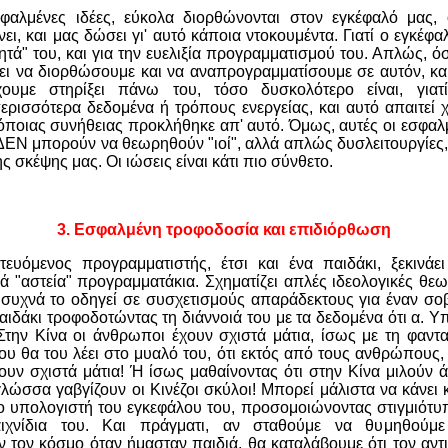
σφαλμένες ιδέες, εύκολα διορθώνονται στον εγκέφαλό μας,
νει, και μας δώσει γι' αυτό κάποια ντοκουμέντα. Γιατί ο εγκέφα
ητά" του, και για την ευελιξία προγραμματισμού του. Απλώς, ό
ει να διορθώσουμε και να αναπρογραμματίσουμε σε αυτόν, κα
ουμε στηρίξει πάνω του, τόσο δυσκολότερο είναι, γιατ
ρισσότερα δεδομένα ή τρόπους ενεργείας, και αυτό απαιτεί χ
 όποιας συνήθειας προκλήθηκε απ' αυτό. Όμως, αυτές οι εσφα
ΔΕΝ μπορούν να θεωρηθούν "ιοί", αλλά απλώς δυσλειτουργίες,
 σκέψης μας. Οι ιώσεις είναι κάτι πιο σύνθετο.
3.
Εσφαλμένη τροφοδοσία και επιδιόρθωση
υόμενος προγραμματιστής, έτσι και ένα παιδάκι, ξεκινάει
ά "αστεία" προγραμματάκια. Σχηματίζει απλές ιδεολογικές θεωρί
, συχνά το οδηγεί σε συσχετισμούς απαράδεκτους για έναν σο
αιδάκι τροφοδοτώντας τη διάννοιά του με τα δεδομένα ότι α. Υ
 Στην Κίνα οι άνθρωποι έχουν σχιστά μάτια, ίσως με τη φαντασ
ου θα του λέει στο μυαλό του, ότι εκτός από τους ανθρώπους, 
ουν σχιστά μάτια! Ή ίσως μαθαίνοντας ότι στην Κίνα μιλούν
 γλώσσα γαβγίζουν οι Κινέζοι σκύλοι! Μπορεί μάλιστα να κάνει
ο υπολογιστή του εγκεφάλου του, προσομοιώνοντας στιγμιότυ
ιχνίδια του. Και πράγματι, αν σταθούμε να θυμηθούμ
 τον κόσμο όταν ήμασταν παιδιά, θα καταλάβουμε ότι τον αν