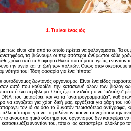
1.
Τ
ι είναι ένας ιός
με πως είναι κάτι από το οποίο πρέπει να φυλαγόμαστε. Τα σ
θανατηφόρα, τα βιώνουμε οι περισσότεροι άνθρωποι κάθε χρό
άθε χρόνο από τα διάφορα εθνικά συστήματα υγείας εναντίον τ
υνο την υγεία και τη ζωή των πολιτών. Όμως όταν σκεφτούμε τι 
αμινότητά του! Τόση φασαρία για ένα "τίποτα"!
αι αυτοδύναμος ζωντανός οργανισμός. Είναι ένα είδος παράσιτο
σαν αυτό που καθορίζει την κατασκευή όλων των βιολογικώ
ται από ένα περίβλημα. Ο ιός έχει την ιδιότητα να "αδειάζει" μ
υ
DNA
που μεταφέρει, και να τα "αναπρογραμματίζει", καθιστών
αρο να εργάζεται για χάρη δική μας, εργάζεται για χάρη του ιού
ναπαράγει τον ιό σε όσο το δυνατόν περισσότερα αντίγραφα, κα
 άλλα κύτταρα, για να τα μολύνουν, και να συνεχίσουν την α
άν το ανοσοποιητικό σύστημα του οργανισμού δεν καταφέρει να 
κατασκευάζει εναντίον του, τότε ο ιός καταστρέφει ολόκληρο το