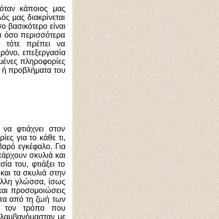
 όταν κάποιος μας
λός μας διακρίνεται
σο βασικότερο είναι
ι όσο περισσότερα
ί τότε πρέπει να
ρόνο, επεξεργασία
λμένες πληροφορίες
 ή προβλήματα του
 να φτιάχνει στον
ες για το κάθε τι,
βαρό εγκέφαλο. Για
πάρχουν σκυλιά και
ία του, φτιάξει το
και τα σκυλιά στην
 άλλη γλώσσα, ίσως
 και προσομοιώσεις
πα από τη ζωή των
ε τον τρόπο που
τιλαμβανόμασταν με