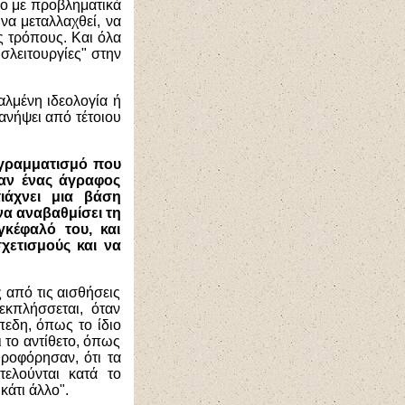
λο με προβληματικά
να μεταλλαχθεί, να
ς τρόπους. Και όλα
υσλειτουργίες" στην
αλμένη ιδεολογία ή
νανήψει από τέτοιου
ογραμματισμό που
σαν ένας άγραφος
τιάχνει μια βάση
να αναβαθμίσει τη
γκέφαλό του, και
σχετισμούς και να
 από τις αισθήσεις
εκπλήσσεται, όταν
πεδη, όπως το ίδιο
χι το αντίθετο, όπως
ηροφόρησαν, ότι τα
τελούνται κατά το
κάτι άλλο".