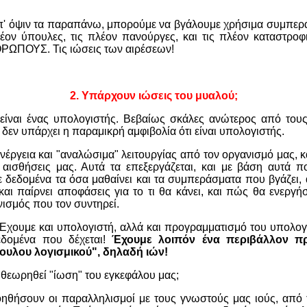
π' όψιν τα παραπάνω, μπορούμε να βγάλουμε χρήσιμα συμπερά
λέον ύπουλες, τις πλέον πανούργες, και τις πλέον καταστροφ
ΩΠΟΥΣ. Τις ιώσεις των αιρέσεων!
2.
Υπάρχουν ι
ώσεις του μυαλού;
είναι ένας υπολογιστής. Βεβαίως σκάλες ανώτερος από του
δεν υπάρχει η παραμικρή αμφιβολία ότι είναι υπολογιστής.
νέργεια και "αναλώσιμα" λειτουργίας από τον οργανισμό μας, κ
αισθήσεις μας. Αυτά τα επεξεργάζεται, και με βάση αυτά πο
 δεδομένα τα όσα μαθαίνει και τα συμπεράσματα που βγάζει, 
 και παίρνει αποφάσεις για το τι θα κάνει, και πώς θα ενεργήσ
ισμός που τον συντηρεί.
 Έχουμε και υπολογιστή, αλλά και προγραμματισμό του υπολογ
εδομένα που δέχεται!
Έχουμε λοιπόν ένα περιβάλλον π
ουλου λογισμικού", δηλαδή ιών!
 θεωρηθεί "ίωση" του εγκεφάλου μας;
οηθήσουν οι παραλληλισμοί με τους γνωστούς μας ιούς, από τ