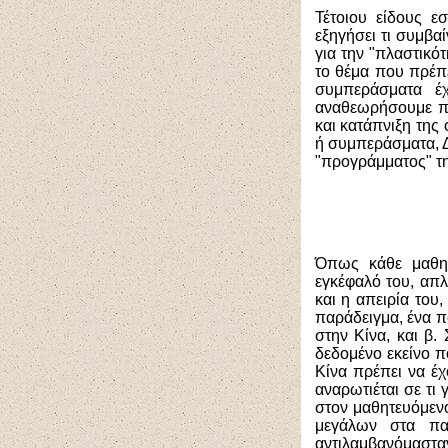
Τέτοιου είδους ε
εξηγήσει τι συμβαί
για την "πλαστικότ
το θέμα που πρέπ
συμπεράσματα έχ
αναθεωρήσουμε πε
και κατάπνιξη της
ή συμπεράσματα, 
"προγράμματος" της
Όπως κάθε μαθητε
εγκέφαλό του, απλ
και η απειρία του
παράδειγμα, ένα π
στην Κίνα, και β.
δεδομένο εκείνο π
Κίνα πρέπει να έχ
αναρωτιέται σε τι
στον μαθητευόμεν
μεγάλων στα πα
αντιλαμβανόμασταν