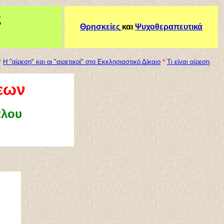
ς
Θρησκείες
και
Ψυχοθεραπευτικά
*
Η "αίρεση" και οι "αιρετικοί" στο Εκκλησιαστικό Δίκαιο
*
Τι είναι αίρεση
σεων
άλου