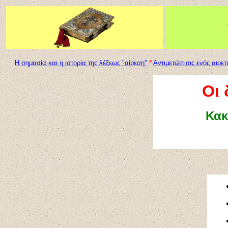
Η σημασία και η ιστορία της λέξεως "αίρεση"
*
Αντιμετώπισις
ενός αιρετ
Οι 
Κακ