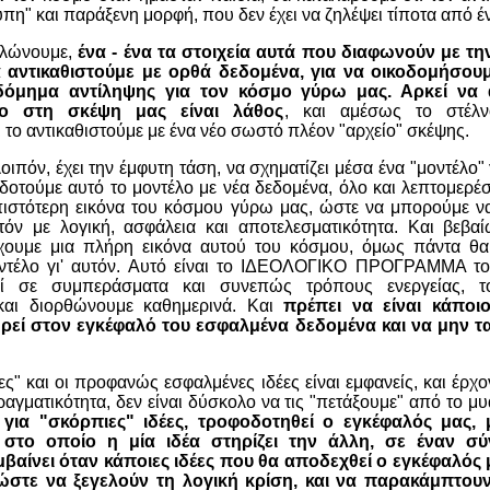
πη" και παράξενη μορφή, που δεν έχει να ζηλέψει τίποτα από έ
αλώνουμε,
ένα - ένα τα στοιχεία αυτά που διαφωνούν με τ
α αντικαθιστούμε με ορθά δεδομένα, για να οικοδομήσουμ
οδόμημα αντίληψης για τον κόσμο γύρω μας. Αρκεί να 
νο στη σκέψη μας είναι λάθος
, και αμέσως το στέλν
 το αντικαθιστούμε με ένα νέο σωστό πλέον "αρχείο" σκέψης.
ιπόν, έχει την έμφυτη τάση, να σχηματίζει μέσα ένα "μοντέλο"
οτούμε αυτό το μοντέλο με νέα δεδομένα, όλο και λεπτομερέσ
 πιστότερη εικόνα του κόσμου γύρω μας, ώστε να μπορούμε ν
τόν με λογική, ασφάλεια και αποτελεσματικότητα. Και βεβ
ουμε μια πλήρη εικόνα αυτού του κόσμου, όμως πάντα θα
ντέλο γι' αυτόν. Αυτό είναι το ΙΔΕΟΛΟΓΙΚΟ ΠΡΟΓΡΑΜΜΑ το
εί σε συμπεράσματα και συνεπώς τρόπους ενεργείας, τ
αι διορθώνουμε καθημερινά. Και
πρέπει να είναι κάποιο
ηρεί στον εγκέφαλό του εσφαλμένα δεδομένα και να μην τ
ες" και οι προφανώς εσφαλμένες ιδέες είναι εμφανείς, και έρχ
αγματικότητα, δεν είναι δύσκολο να τις "πετάξουμε" από το μ
 για "σκόρπιες" ιδέες, τροφοδοτηθεί ο εγκέφαλός μας,
στο οποίο η μία ιδέα στηρίζει την άλλη, σε έναν σύ
μβαίνει όταν κάποιες ιδέες που θα αποδεχθεί ο εγκέφαλός 
 ώστε να ξεγελούν τη λογική κρίση, και να παρακάμπτουν