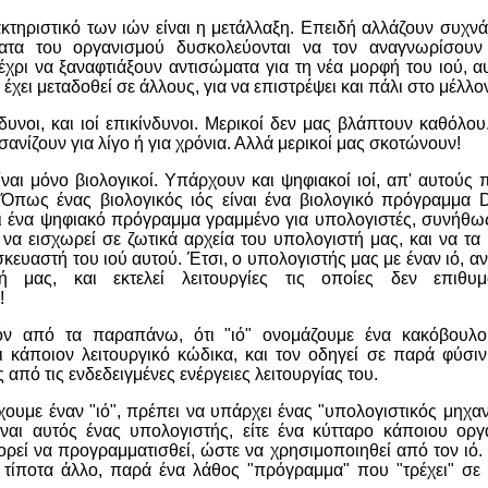
κτηριστικό των ιών είναι η μετάλλαξη. Επειδή αλλάζουν συχνά
ματα του οργανισμού δυσκολεύονται να τον αναγνωρίσουν 
έχρι να ξαναφτιάξουν αντισώματα για τη νέα μορφή του ιού, αυ
 έχει μεταδοθεί σε άλλους, για να επιστρέψει και πάλι στο μέλλ
δυνοι, και ιοί επικίνδυνοι. Μερικοί δεν μας βλάπτουν καθόλο
ανίζουν για λίγο ή για χρόνια. Αλλά μερικοί μας σκοτώνουν!
είναι μόνο βιολογικοί. Υπάρχουν και ψηφιακοί ιοί, απ' αυτούς
 Όπως ένας βιολογικός ιός είναι ένα βιολογικό πρόγραμμα
αι ένα ψηφιακό πρόγραμμα γραμμένο για υπολογιστές, συνήθω
α να εισχωρεί σε ζωτικά αρχεία του υπολογιστή μας, και να τα 
κευαστή του ιού αυτού. Έτσι, ο υπολογιστής μας με έναν ιό, α
 μας, και εκτελεί λειτουργίες τις οποίες δεν επιθυ
!
όν από τα παραπάνω, ότι "ιό" ονομάζουμε ένα κακόβουλ
ι κάποιον λειτουργικό κώδικα, και τον οδηγεί σε παρά φύσι
ς από τις ενδεδειγμένες ενέργειες λειτουργίας του.
χουμε έναν "ιό", πρέπει να υπάρχει ένας "υπολογιστικός μηχα
είναι αυτός ένας υπολογιστής, είτε ένα κύτταρο κάποιου οργ
ρεί να προγραμματισθεί, ώστε να χρησιμοποιηθεί από τον ιό. 
ι τίποτα άλλο, παρά ένα λάθος "πρόγραμμα" που "τρέχει" σε