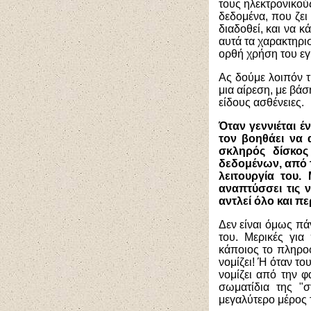
τους ηλεκτρονικού
δεδομένα, που ζει
διαδοθεί, και να 
αυτά τα χαρακτηρισ
ορθή χρήση του εγ
Ας δούμε λοιπόν τ
μια αίρεση, με βάσ
είδους ασθένειες.
Όταν γεννιέται 
τον βοηθάει να 
σκληρός δίσκος 
δεδομένων, από τ
λειτουργία του.
αναπτύσσει τις ν
αντλεί όλο και 
Δεν είναι όμως πά
του. Μερικές για
κάποιος το πληροφ
νομίζει! Ή όταν του
νομίζει από την φ
σωματίδια της "σ
μεγαλύτερο μέρος τ