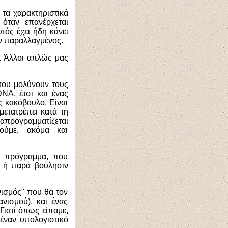
 τα χαρακτηριστικά
όταν επανέρχεται
τός έχει ήδη κάνει
ον παραλλαγμένος.
υ. Άλλοι απλώς μας
 που μολύνουν τους
DNA,
έτσι και ένας
ς κακόβουλο. Είναι
μετατρέπει κατά τη
ναπρογραμματίζεται
μούμε, ακόμα και
ο πρόγραμμα, που
ν ή παρά βούλησιν
νισμός" που θα τον
ανισμού), και ένας
Γιατί όπως είπαμε,
 έναν υπολογιστικό