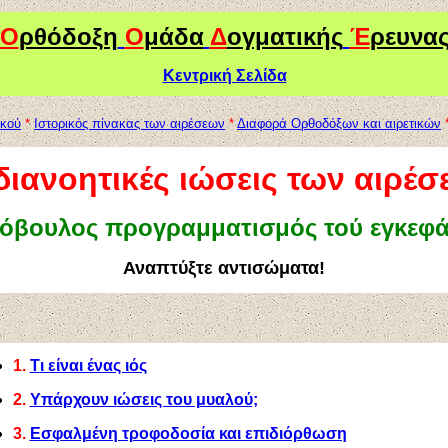
Ο
ρθόδοξη
Ο
μάδα
Δ
ογματικής
Έ
ρευνα
Κεντρική Σελίδα
ικού
*
Ιστορικός πίνακας των αιρέσεων
*
Διαφορά Ορθοδόξων και αιρετικών
διανοητικές ιώσεις των αιρέ
όβουλος προγραμματισμός τού εγκεφ
Αναπτύξτε αντισώματα!
1.
Τ
ι είναι ένας ιός
2.
Υπάρχουν ι
ώσεις του μυαλού;
3.
Εσφαλμένη τροφοδοσία και επιδιόρθωση