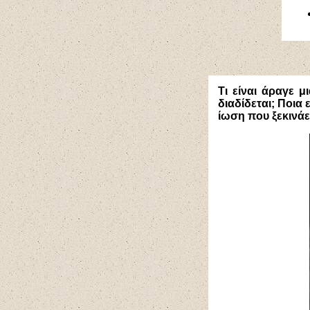
Τι είναι άραγε 
διαδίδεται; Ποια
ίωση που ξεκινάε