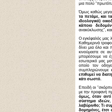
μια πολύ "πρωτότυ
Όμως καθώς μεγ
τα πετάμε, και τ
ιδεολογικό) οικ
κάποιο δεδομέ
ανακύκλωσης", και
Ο εγκέφαλός μας λο
Καθημερινά τροφοδ
δίνει μια όλο και
κινούμαστε σε αυ
μπορέσουμε να έχ
εσωτερικό μας μο
οποίο τον οδηγ
συμπληρώνουμε κ
επιθυμεί να διατ
κάτι σωστό.
Επειδή οι "σκόρπι
με την προφανή πρ
όμως, όταν αντί
σύστημα ιδεών, 
λαβύρινθο; Τι συ
δομημένες, έτσι