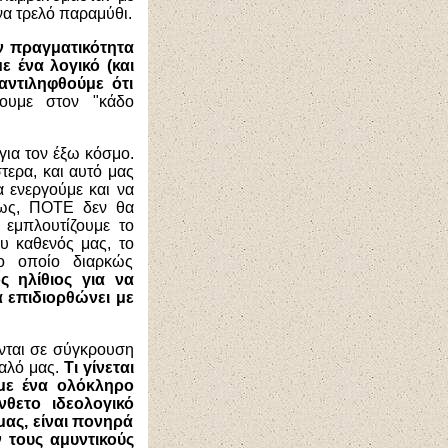
να τρελό παραμύθι.
ην πραγματικότητα
ε ένα λογικό (και
αντιληφθούμε ότι
ουμε στον "κάδο
 για τον έξω κόσμο.
τερα, και αυτό μας
α ενεργούμε και να
αίως, ΠΟΤΕ δεν θα
 εμπλουτίζουμε το
υ καθενός μας, το
ο οποίο διαρκώς
ς ηλίθιος για να
α επιδιορθώνει με
ονται σε σύγκρουση
υαλό μας.
Τι γίνεται
 με ένα ολόκληρο
νθετο ιδεολογικό
μας, είναι πονηρά
 τους αμυντικούς