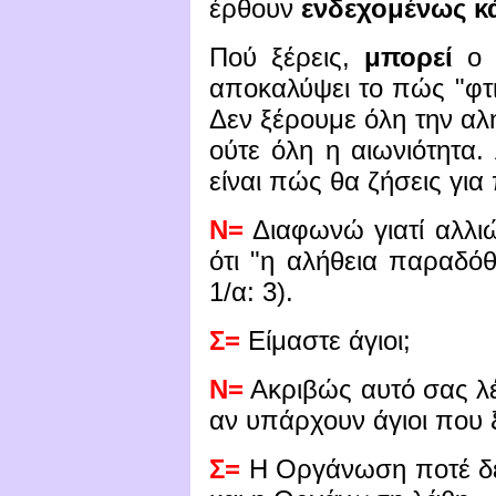
έρθουν
ενδεχομένως κ
Πού ξέρεις,
μπορεί
ο
αποκαλύψει το πώς "φτ
Δεν ξέρουμε όλη την αλή
ούτε όλη η αιωνιότητα.
είναι πώς θα ζήσεις για
Ν=
Διαφωνώ γιατί αλλιώ
ότι "η αλήθεια παραδό
1/α: 3).
Σ=
Είμαστε άγιοι;
Ν=
Ακριβώς αυτό σας λέ
αν υπάρχουν άγιοι που 
Σ=
Η Οργάνωση ποτέ δεν 