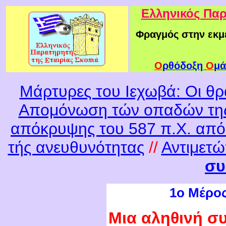
Ελληνικός Παρ
Φραγμός στην εκμ
Ο
ρθόδοξη
Ο
μά
Μάρτυρες του Ιεχωβά: Οι θρ
Απομόνωση τών οπαδών τη
απόκρυψης του 587 π.Χ. από 
τής ανευθυνότητας
//
Αντιμετώ
συ
1
ο Μέρος
Μ
ια αληθινή σ