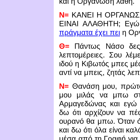
και η Οργάνωση λάθη.
Ν=
ΚΑΝΕΙ Η ΟΡΓΑΝΩΣ
ΕΙΝΑΙ ΑΛΑΘΗΤΗ; Εγώ
πράγματα έχει πει
η Ορ
Θ=
Πάντως Νάσο δες 
λεπτομέρειες. Σου λέμ
ιδού η Κιβωτός μπες μέσ
αντί να μπεις, ζητάς λεπ
Ν=
Θανάση μου, πρώτον
μου μιλάς να μπω στ
Αρμαγεδώνας και εγώ 
δω ότι αρχίζουν να πέ
ουρανό θα μπω. Όταν 
και δω ότι όλα είναι κα
μέσα από τη Γραφή για 