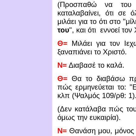
(Προσπαθώ να του
καταλαβαίνει, ότι σε
μιλάει για το ότι στο "μ
του
", και ότι εννοεί τον
Θ=
Μιλάει για τον Ιεχ
ξαναπιάνει το Χριστό.
Ν=
Διαβασέ το καλά.
Θ=
Θα το διαβάσω προ
πώς ερμηνεύεται το: "
κλπ (Ψαλμός 109/ρθ: 1)
(Δεν κατάλαβα πώς του
όμως την ευκαιρία).
Ν=
Θανάση μου, μόνος 