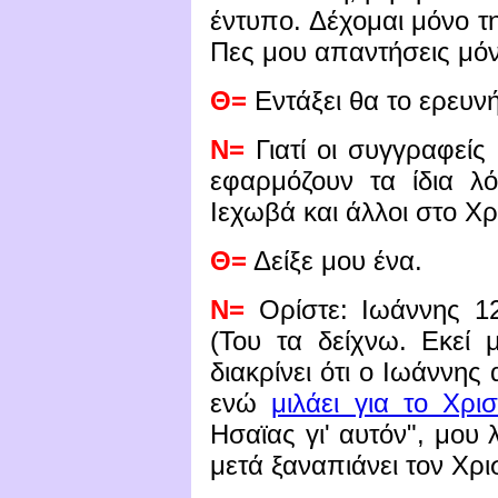
έντυπο. Δέχομαι μόνο 
Πες μου απαντήσεις μό
Θ=
Εντάξει θα το ερευν
Ν=
Γιατί οι συγγραφείς
εφαρμόζουν τα ίδια λό
Ιεχωβά και άλλοι στο Χρ
Θ=
Δείξε μου ένα.
Ν=
Ορίστε: Ιωάννης
12
(Του τα δείχνω. Εκεί 
διακρίνει ότι ο Ιωάννης
ενώ
μιλάει για το Χρισ
Ησαϊας γι' αυτόν", μου λ
μετά ξαναπιάνει τον Χρι