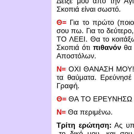
Δείξε μου από την Αγί
Σκοπιά είναι σωστό.
Θ=
Για το πρώτο (ποιοι
σου πω. Για το δεύτε
ΤΟ ΛΕΕΙ. Θα το κοιτάξ
Σκοπιά ότι
πιθανόν
θα 
Αποστόλων.
Ν=
ΟΧΙ ΘΑΝΑΣΗ ΜΟΥ! Η
τα θαύματα. Ερεύνησέ 
Γραφή.
Θ=
ΘΑ ΤΟ ΕΡΕΥΝΗΣΩ 
Ν=
Θα περιμένω.
Τρίτη ερώτηση:
Ας υπο
-το δικό μου- και σο