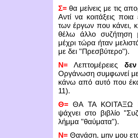
Σ=
θα μείνεις με τις απο
Αντί να κοιτάξεις ποια
των έργων που κάνει, κο
θέλω άλλο συζήτηση μ
μέχρι τώρα ήταν μελιστ
με δει "Πρεσβύτερο").
Ν=
Λεπτομέρειες
δεν
Οργάνωση συμφωνεί με τ
κάνω από αυτό που έκαν
11).
Θ=
ΘΑ ΤΑ ΚΟΙΤΑΞΩ Κ
ψάχνει στο βιβλίο "Συζ
λήμμα "θαύματα").
Ν=
Θανάση, μην μου ετο