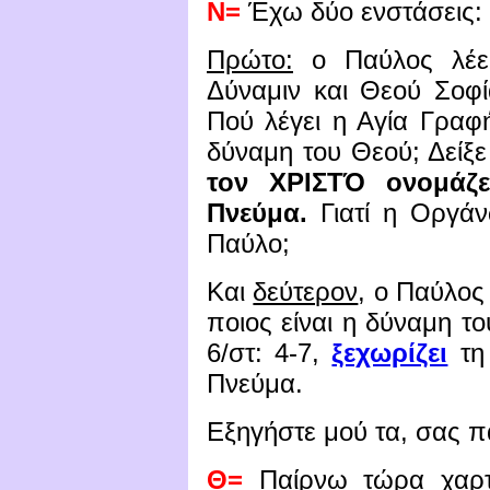
Ν=
Έχω δύο ενστάσεις:
Πρώτο:
ο Παύλος λέει
Δύναμιν και Θεού Σοφί
Πού λέγει η Αγία Γραφή
δύναμη του Θεού; Δείξε
τον ΧΡΙΣΤΌ ονομάζε
Πνεύμα.
Γιατί η Οργάν
Παύλο;
Και
δεύτερον
, ο Παύλος
ποιος είναι η δύναμη τ
6/στ: 4-7,
ξεχωρίζει
τη
Πνεύμα.
Εξηγήστε μού τα, σας 
Θ=
Παίρνω τώρα χαρτί