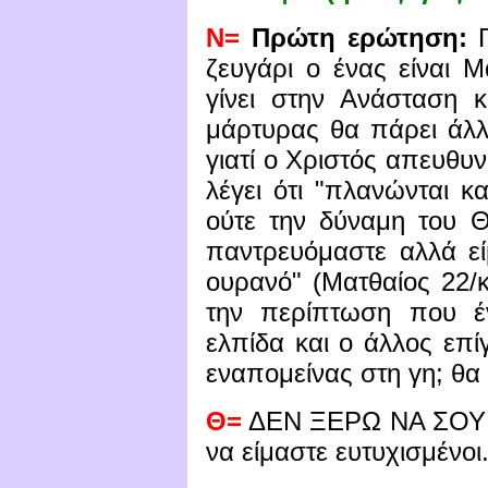
Ν=
Πρώτη ερώτηση:
Γ
ζευγάρι ο ένας είναι Μ
γίνει στην Ανάσταση κ
μάρτυρας θα πάρει άλλ
γιατί ο Χριστός απευθυ
λέγει ότι "πλανώνται κ
ούτε την δύναμη του 
παντρευόμαστε αλλά εί
ουρανό" (Ματθαίος 22/κβ
την περίπτωση που έν
ελπίδα και ο άλλος επίγ
εναπομείνας στη γη; θα
Θ=
ΔΕΝ ΞΕΡΩ ΝΑ ΣΟΥ Α
να είμαστε ευτυχισμένοι