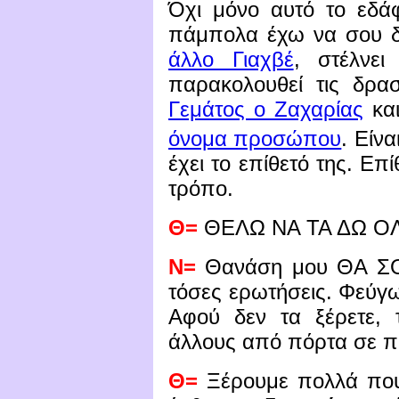
Όχι μόνο αυτό το εδά
πάμπολα έχω να σου δ
άλλο Γιαχβέ
, στέλνει
παρακολουθεί τις δρασ
Γεμάτος ο Ζαχαρίας
και
όνομα προσώπου
. Είν
έχει το επίθετό της. Επί
τρόπο.
Θ=
ΘΕΛΩ ΝΑ ΤΑ ΔΩ ΟΛ
Ν=
Θανάση μου ΘΑ ΣΟ
τόσες ερωτήσεις. Φεύγ
Αφού δεν τα ξέρετε, τ
άλλους από πόρτα σε π
Θ=
Ξέρουμε πολλά που