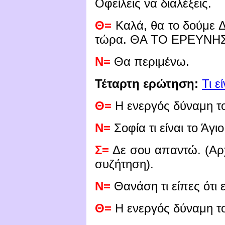
Οφείλεις να διαλέξεις.
Θ=
Καλά, θα το δούμ
τώρα. ΘΑ ΤΟ ΕΡΕΥΝΗΣ
Ν=
Θα περιμένω.
Τέταρτη ερώτηση:
Τι ε
Θ=
Η ενεργός δύναμη τ
Ν=
Σοφία τι είναι το Άγι
Σ=
Δε σου απαντώ. (Αρχί
συζήτηση).
Ν=
Θανάση τι είπες ότι ε
Θ=
Η ενεργός δύναμη τ