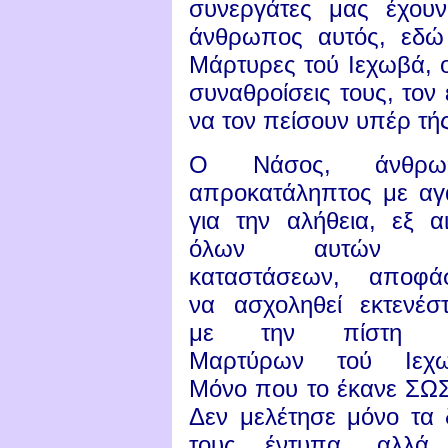
συνεργάτες μας έχου
άνθρωπος αυτός, εδώ κ
Μάρτυρες τού Ιεχωβά, ο
συναθροίσεις τους, τον
να τον πείσουν υπέρ τ
Ο Νάσος, άνθρω
απροκατάληπτος με α
για την αλήθεια, εξ αι
όλων αυτών τ
καταστάσεων, αποφά
να ασχοληθεί εκτενέσ
με την πίστη 
Μαρτύρων τού Ιεχω
Μόνο που το έκανε ΣΩ
Δεν μελέτησε μόνο τα 
τους έντυπα, αλλά 