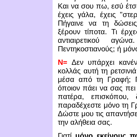
Και να σου πω, εσύ έτσ
έχεις γάλα, έχεις "στε
Πήγαινε να τη δώσει
ξέρουν τίποτα. Τι έρχ
αντιαιρετικού αγώ
Πεντηκοστιανούς; ή μόν
Ν=
Δεν υπάρχει κανέν
κολλάς αυτή τη ρετσινι
μέσα από τη Γραφή; Γι
όποιον πάει να σας πε
πατέρα, επισκόπου, 
παραδέχεστε μόνο τη Γρα
Δώστε μου τις απαντήσε
την αλήθεια σας.
Γιατί
μόνο εκείνους πο