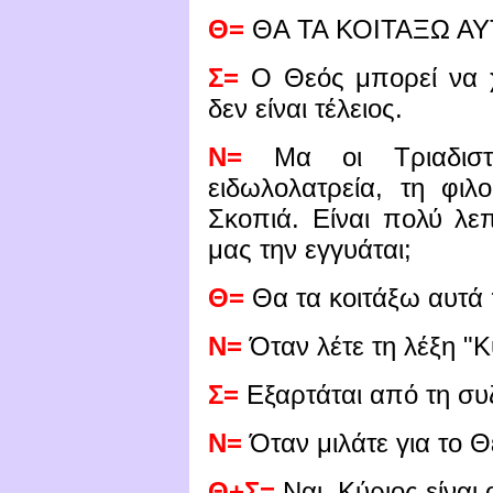
Θ=
ΘΑ ΤΑ ΚΟΙΤΑΞΩ ΑΥ
Σ=
Ο Θεός μπορεί να χ
δεν είναι τέλειος.
Ν=
Μα οι Τριαδιστέ
ειδωλολατρεία, τη φιλ
Σκοπιά. Είναι πολύ λε
μας την εγγυάται;
Θ=
Θα τα κοιτάξω αυτά 
Ν=
Όταν λέτε τη λέξη "Κύ
Σ=
Εξαρτάται από τη συ
Ν=
Όταν μιλάτε για το Θ
Θ+Σ=
Ναι, Κύριος είναι