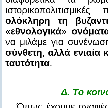
ιστορικοπολιτισμικέ
ολόκληρη τη βυζαντι
«
εθνολογικά
»
ονόματ
να μιλάμε για συνένωσ
σύνθετη
,
αλλά ενιαία 
ταυτότητα
.
Δ.
Το κοιν
Όπως έχουμε αναφέρε