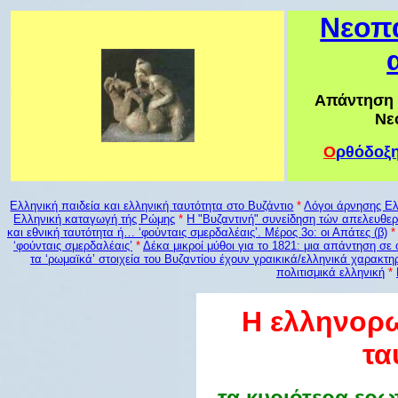
Νεοπα
Απάντηση 
Νε
Ο
ρθόδοξ
Ελληνική παιδεία και ελληνική ταυτότητα στο Βυζάντιο
*
Λόγοι άρνησης Ελ
Ελληνική καταγωγή τής Ρώμης
*
Η "Βυζαντινή" συνείδηση τών απελευθ
και εθνική ταυτότητα ή… ‘φούνταις σμερδαλέαις’. Μέρος 3o: οι Απάτες (β)
‘φούνταις σμερδαλέαις’
*
Δέκα μικροί μύθοι για το 1821: μια απάντηση σε
τα ‘ρωμαϊκά’ στοιχεία του Βυζαντίου έχουν γραικικά/ελληνικά χαρακτη
πολιτισμικά ελληνική
*
Η ελληνορω
τα
τα κυριότερα ερω