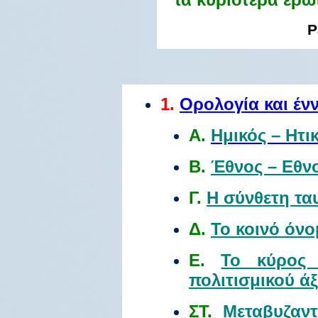
P
1.
Ορολογία και ένν
Α.
Ημικός – Ητι
Β.
Έθνος – Εθνο
Γ.
Η σύνθετη τα
Δ.
Το κοινό όν
Ε.
Το κύρος 
πολιτισμικού ά
ΣΤ.
Μεταβυζαντ