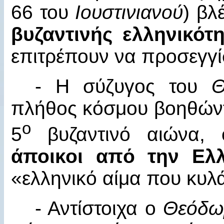
66 του
Ιουστινιανού
) βλ
βυζαντινής ελληνικότ
επιτρέπουν να προσεγγί
- Η σύζυγος του
Θ
πλήθος κόσμου βοηθώντ
ο
5
βυζαντινό αιώνα, ο
άποικοι από την Ελ
«ελληνικό αίμα που κυλά
- Αντίστοιχα ο
Θεόδω