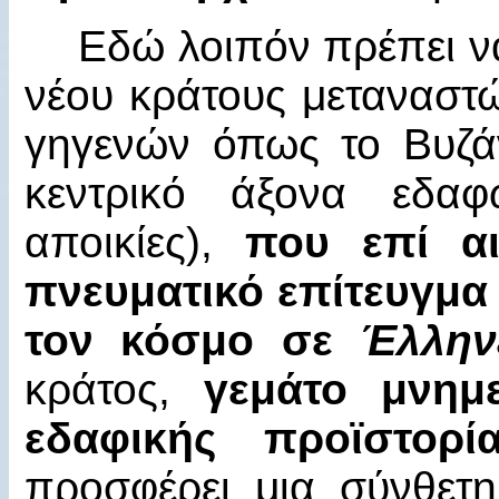
Εδώ λοιπόν πρέπει ν
νέου κράτους μεταναστ
γηγενών όπως το Βυζάν
κεντρικό άξονα εδαφ
αποικίες),
που επί αι
πνευματικό επίτευγμα 
τον κόσμο σε
Έλλην
κράτος,
γεμάτο μνημε
εδαφικής προϊστορί
προσφέρει μια σύνθετη