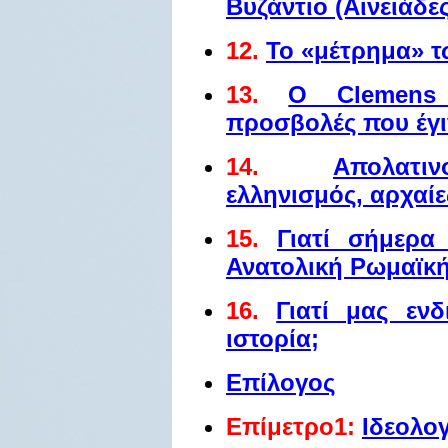
Βυζάντιο (Αινειάδες
12.
Το «μέτρημα» 
13.
Ο Clemens 
προσβολές που έγ
14.
Απολατι
ελληνισμός, αρχαίε
15.
Γιατί σήμερα
Ανατολική Ρωμαϊκή
16.
Γιατί μας εν
ιστορία;
Επίλογος
Επίμετρο1:
Ιδεολο