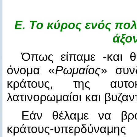
Ε.
Το κύρος ενός πολι
άξο
Όπως είπαμε -και θα
όνομα «
Ρωμαίος
» συν
κράτους, της αυτοκ
λατινορωμαίοι και βυζαντ
Εάν θέλαμε να βρο
κράτους-υπερδύναμη