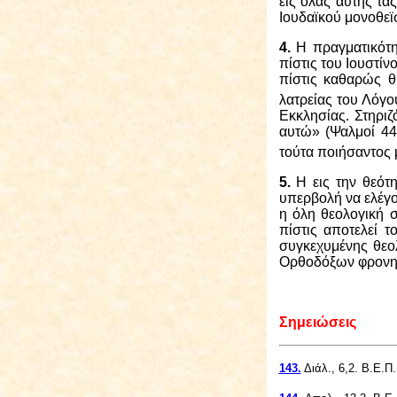
εις όλας αυτής τα
Ιουδαϊκού μονοθεϊ
4.
Η πραγματικότης
πίστις του Ιουστίν
πίστις καθαρώς θ
λατρείας του Λόγο
Εκκλησίας. Στηρι
αυτώ» (Ψαλμοί 44
τούτα ποιήσαντος 
5.
Η εις την θεότη
υπερβολή να ελέγομ
η όλη θεολογική 
πίστις αποτελεί 
συγκεχυμένης θεο
Ορθοδόξων φρονη
Σημειώσεις
143.
Διάλ., 6,2. Β.Ε.Π.