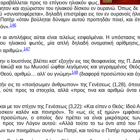
αραβάλλεται προς το επίγειον ηλιακόν φως,
τμητον και αχώριστον του ηλιακού δίσκου εν ουρανώ. Όπως δε 
ύ «συναποφέρεται», δηλαδή επιστρέφει εις τον εν ουρανοίς ήλι
ο Πατήρ «όταν βούληται δύναμιν αυτού προπηδάν ποιεί, και ότ
146
τόν».
ν αι αντιλήψεις αύται είναι τελείως εσφαλμέναι. Η υπόστασις τ
ου ηλιακού φωτός, μία απλή δηλαδή ονοματική αρίθμησις
147
τι αριθμώ».
ην ο Ιουστίνος βλέπει κατ' εξοχήν εις τας θεοφανείας της Π. Δι
Ιακώβ και τω Μωυσεί ώφθαι λεγόμενος και γεγραμμένος Θεός 
148
 Θεού, αριθμώ… αλλ' ου γνώμη»
(διαφορά προσώπου και όχ
τήν εις το «ποιήσωμεν άνθρωπον» της Γενέσεως (1,28), όπου 
, ούτε προς τα στοιχεία, αλλά «προς τινα και αριθμώ όντα έ
και με τον στίχον της Γενέσεως (3,22): «Και είπεν ο Θεός: Ιδού 
ώσκειν καλόν και πονηρόν». Το «ως είς εξ ημών» εμφάνει
 προσώπων, ο οποίος δεν πρέπει να είναι μικρότερος τω
ί προς τον Λόγον αυτού: «Αλλά τούτο το τω όντι από του
ν των ποιημάτων συνήν τω Πατρί, και τούτω ο Πατήρ προσομι