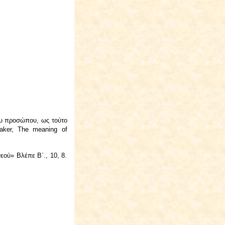
ου προσώπου, ως τούτο
aker, The meaning of
εού» Βλέπε Β΄., 10, 8.