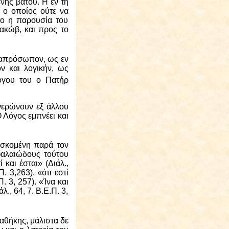
νης βάτου. Η εν τη
 ο οποίος ούτε να
ήτο η παρουσία του
Ιακώβ, και προς το
ιν απρόσωπον, ως εν
ν και λογικήν, ως
όγου του ο Πατήρ
νερώνουν εξ άλλου
 Λόγος εμπνέει και
ισκομένη παρά τον
εφαλαιώδους τούτου
 και έσται» (Διάλ.,
. 3,263). «ότι εστί
. 3, 257). «Ίνα και
, 64, 7. Β.Ε.Π. 3,
αθήκης, μάλιστα δε