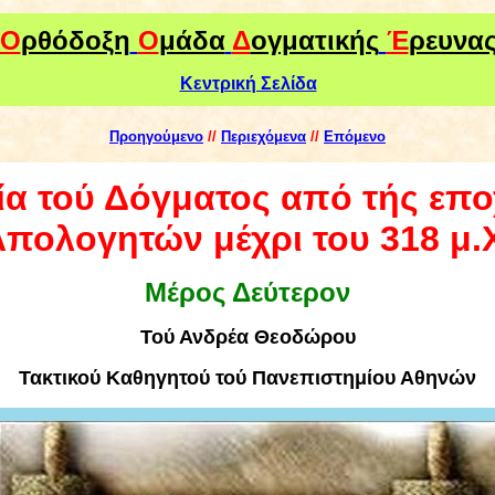
Ο
ρθόδοξη
Ο
μάδα
Δ
ογματικής
Έ
ρευνα
Κεντρική Σελίδα
Προηγούμενο
//
Περιεχόμενα
//
Επόμενο
ία τού Δόγματος από τής επ
πολογητών μέχρι του 318 μ.
Μέρος Δεύτερον
Τού
Ανδρέα Θεοδώρου
Τακτικού Καθηγητού τού Πανεπιστημίου Αθηνών