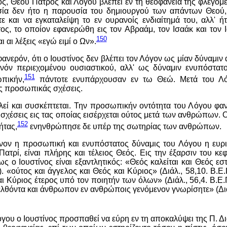
λος, Θεού Πατρός και Λόγου βλέπει εν τη θεοφανεία της φλεγομέ
ία δεν ήτο η παρουσία του δημιουργού των απάντων Θεού,
ε και να εγκαταλείψη το εν ουρανοίς ενδιαίτημά του, αλλ' 
τος, το οποίον εφανερώθη εις τον Αβραάμ, τον Ισαάκ και τον 
150
 αι λέξεις «εγώ ειμί ο Ων».
 φανερόν, ότι ο Ιουστίνος δεν βλέπει τον Λόγον ως μίαν δύναμ
νόν περιεχομένου ουσιαστικού, αλλ' ως δύναμιν ενυπόστατο
151
πικήν,
πάντοτε ενυπάρχουσαν εν τω Θεώ. Μετά του Λ
ως προσωπικάς σχέσεις.
ιλεί και συσκέπτεται. Την προσωπικήν οντότητα του Λόγου φα
 σχέσεις εις τας οποίας εισέρχεται ούτος μετά των ανθρώπων. Ο
152
ήτας,
ενηνθρώπησε δε υπέρ της σωτηρίας των ανθρώπων.
ίνον η προσωπική και ενυπόστατος δύναμις του Λόγου η ευρ
Πατρί, είναι πλήρης και τέλειος Θεός. Εις την έξαρσιν του κ
ς ο Ιουστίνος είναι εξαντλητικός: «Θεός καλείται και Θεός εστί
). «ούτος και άγγελος και Θεός και Κύριος» (Διάλ., 58,10. Β.Ε.Π
αι Κύριος έτερος υπό τον ποιητήν των όλων» (Διάλ., 56,4. Β.Ε.Π
θόντα και άνθρωπον εν ανθρώποις γενόμενον γνωρίσητε» (Διάλ.
όγου ο Ιουστίνος προσπαθεί να εύρη εν τη αποκαλύψει της Π. Δι