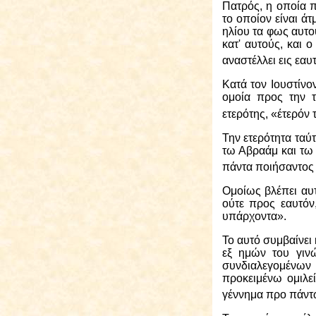
Πατρός, η οποία π
το οποίον είναι ά
ηλίου τα φως αυτο
κατ' αυτούς, και 
αναστέλλει εις εαυ
Κατά τον Ιουστίνο
ομοία προς την τ
ετερότης, «έτερόν 
Την ετερότητα ταύτ
τω Αβραάμ και τω 
πάντα ποιήσαντος
Ομοίως βλέπει αυ
ούτε προς εαυτόν
υπάρχοντα».
Το αυτό συμβαίνει 
εξ ημών του γιν
συνδιαλεγομένων
προκειμένω ομιλε
γέννημα προ πάντω