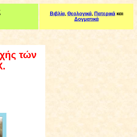
ς
Βιβλία
,
Θεολογικά
,
Πατερικά
και
Δογματικά
οχής τών
Χ.