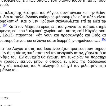
ς θεοφανείας, επί των οποίων εστηρίζοντο τόσον η πίστις, όσον
σμού.
, τέλος, της θεότητος του Λόγου, συνεπάγεται και την θείαν
ου δεν αποτελεί έννοιαν καθαρώς φιλοσοφικήν, ούτε πάλιν είνα
ρησκευτική. Και ο μεν Τρύφων σκανδαλίζεται επί τη ιδέα της
154
υ.
Κατά τον Μάρτυρα όμως επί του γεγονότος τούτου, στηρίζ
ζόμενος επί του Ψαλμικού χωρίου «ότι αυτός εστί Κύριός σου
, 12-13), παρατηρεί: «ότι γουν και προσκυνητός και Θεός κα
15
μαρτυρούμενος, και οι λόγοι ούτοι διαρρήδην σημαίνουσι…».
τα του Λόγου πίστις του Ιουστίνου έχει πρωτεύουσαν σημασί
εν ότι η πίστις αυτή αποτελεί τον κεντρικόν ιστόν, γύρω από τ
σκέψις του. Εν συνεχεία θα έχωμεν την ευκαιρίαν να παρατηρ
τον χρυσούν εκείνον μίτον, ο οποίος, εν μέσω της δαιδαλώδο
λογικής σκέψεως του Απολογητού, οδηγεί τον μελετητήν εις τ
μάτων του.
 3, 200.