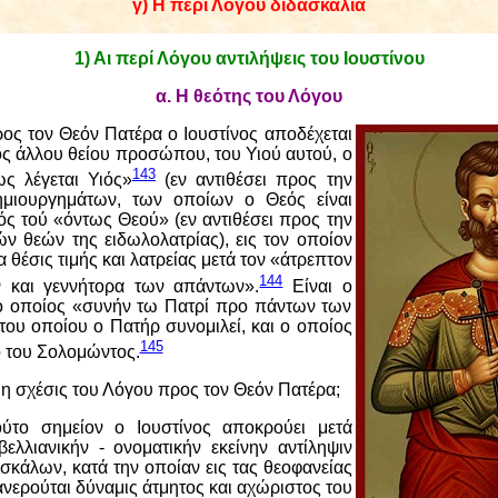
γ) Η περί Λόγου διδασκαλία
1) Αι περί Λόγου αντιλήψεις του Ιουστίνου
α. Η θεότης του Λόγου
ς τον Θεόν Πατέρα ο Ιουστίνος αποδέχεται
νός άλλου θείου προσώπου, του Υιού αυτού, ο
143
ως λέγεται Υιός»
(εν αντιθέσει προς την
ημιουργημάτων, των οποίων ο Θεός είναι
ός τού «όντως Θεού» (εν αντιθέσει προς την
ν θεών της ειδωλολατρίας), εις τον οποίον
 θέσις τιμής και λατρείας μετά τον «άτρεπτον
144
ν και γεννήτορα των απάντων».
Είναι ο
ο οποίος «συνήν τω Πατρί προ πάντων των
του οποίου ο Πατήρ συνομιλεί, και ο οποίος
145
ό του Σολομώντος.
 η σχέσις του Λόγου προς τον Θεόν Πατέρα;
ούτο σημείον ο Ιουστίνος αποκρούει μετά
ελλιανικήν - ονοματικήν εκείνην αντίληψιν
σκάλων, κατά την οποίαν εις τας θεοφανείας
ανερούται δύναμις άτμητος και αχώριστος του