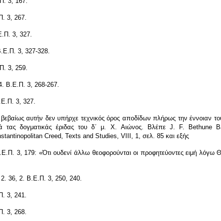
Π. 3, 167.
Π. 3, 267.
Ε.Π. 3, 327.
Β.Ε.Π. 3, 327-328.
Π. 3, 259.
4. Β.Ε.Π. 3, 268-267.
.Ε.Π. 3, 327.
βεβαίως αυτήν δεν υπήρχε τεχνικός όρος αποδίδων πλήρως την έννοιαν τ
ά τας δογματικάς έριδας του δ΄ μ.
X
. Αιώνος.
Βλέπε J. F. Bethune B
tantinopolitan Creed, Texts and Studies, VIII, 1, σελ. 85 και εξής
.Ε.Π. 3, 179: «Ότι ουδενί άλλω θεοφορούνται οι προφητεύοντες ειμή λόγω Θ
 2. 36, 2.
Β.Ε.Π. 3, 250, 240.
Π. 3, 241.
Π. 3, 268.