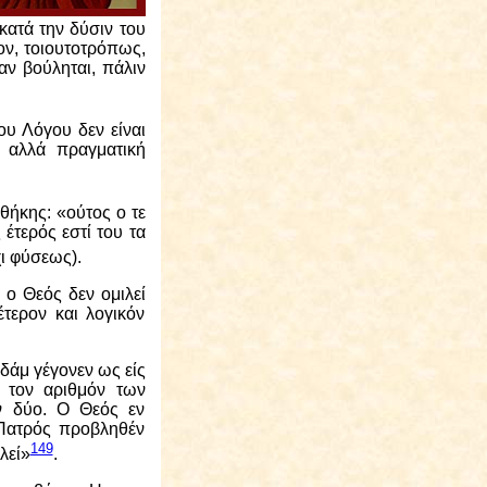
κατά την δύσιν του
ον, τοιουτοτρόπως,
αν βούληται, πάλιν
ου Λόγου δεν είναι
, αλλά πραγματική
αθήκης: «ούτος ο τε
έτερός εστί του τα
ι φύσεως).
ο Θεός δεν ομιλεί
τερον και λογικόν
Αδάμ γέγονεν ως είς
 τον αριθμόν των
ν δύο. Ο Θεός εν
 Πατρός προβληθέν
149
λεί»
.