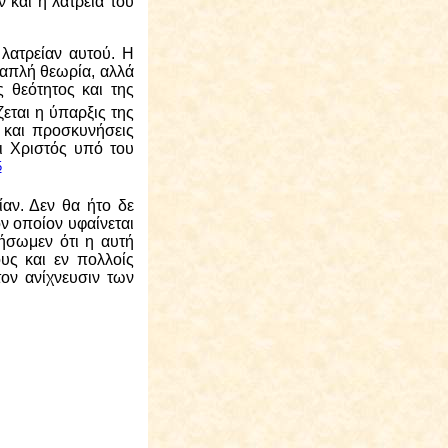
 και η λατρεία του
 λατρείαν αυτού. Η
ι απλή θεωρία, αλλά
 θεότητος και της
εται η ύπαρξις της
 και προσκυνήσεις
ι Χριστός υπό του
5
αν. Δεν θα ήτο δε
ον οποίον υφαίνεται
ήσωμεν ότι η αυτή
υς και εν πολλοίς
ον ανίχνευσιν των