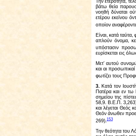
Την ετερότητα, τέ
βάτω θεία παρουσ
νοηθή δύναται ούτ
ετέρου εκείνου όν
οποίον αναφέρονται
Είναι, κατά ταύτα,
απλούν όνομα, κε
υπόστασιν προσω
ευρίσκεται εις όλ
Μετ' αυτού συνομ
και αι προσωπικαί
φωτίζει τους Προφ
3.
Κατά τον Ιουστ
Πατέρα και εν τω 
σημείου της πίστεω
58,9. Β.Ε.Π. 3,263
και λέγεται Θεός κ
Θεόν άνωθεν προελ
153
269).
Την θεότητα του Λ