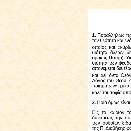
1.
Παραλλήλως προ
την θεότητα και ε
οποίος και «κυρί
υιότητα άλλων δ
ομοίως Πατήρ), Υι
υιότητα των ψευδώ
απονέμεται δευτέρα
και αεί όντα Θεό
Λόγος του Θεού, 
ποιημάτων», μετά 
καλείται σοφία υπ
2.
Ποία όμως είναι
Εις το καίριον τ
δυνάμεως την σαβ
των Ιουδαίων διδα
της Π. Διαθήκης φ