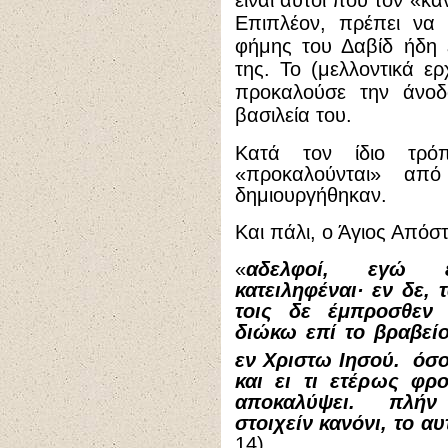
είναι αυτοί που τον «κ
Επιπλέον, πρέπει να 
φήμης του Δαβίδ ήδη 
της.
Το (μελλοντικά ε
προκαλούσε την άνοδ
βασιλεία του.
Κατά τον ίδιο τρό
«προκαλούνται» απ
δημιουργήθηκαν.
Και πάλι, ο Άγιος Απόσ
«
αδελφοί, εγώ ε
κατειληφέναι· εν δε,
τοις δε έμπροσθεν 
διώκω επί το βραβεί
εν Χριστω Ιησού.
όσο
και ει τι ετέρως φρο
αποκαλύψει. πλήν 
στοιχείν κανόνι, το α
14)