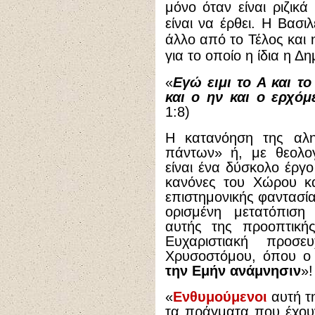
μόνο όταν είναι ριζικ
είναι να έρθει.
Η Βασιλ
άλλο από το Τέλος και
για το οποίο η ίδια η Δ
«
Εγώ ειμι το Α και τ
και ο ην και ο ερχό
1:8)
Η κατανόηση της αλη
πάντων» ή, με θεολογ
είναι ένα δύσκολο έργ
κανόνες του Χώρου κα
επιστημονικής φαντασίας
ορισμένη μετατόπιση
αυτής της προοπτική
Ευχαριστιακή προσ
Χρυσοστόμου, όπου ο ι
την Εμήν ανάμνησιν
»!
«
Ενθυμούμενοι
αυτή τη
τα πράγματα που έχουν 