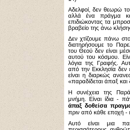
Αδελφοί, δεν θεωρώ το
αλλά ένα πράγμα κ
επιδιώκοντας τα μπροσ
βραβείο της άνω κλήση
Δεν χτίζουμε πάνω στ
διατηρήσουμε το Παρε
του Θεού δεν είναι μέσ
αυτού του κόσμου. Εί
λόγια της Γραφής. Αυ
από την Εκκλησία δεν ε
είναι η διαρκώς αναν
«παραδίδεται άπαξ και 
Η συνέχεια της Παρά
μνήμη.
Είναι ίδια - π
άπαξ δοθείσα πραγμα
πριν από κάθε εποχή - 
Αυτό είναι μια πα
περισσότερους ανθρώπ