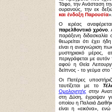
Τάφο, την Ανάσταση την
ουρανούς, την εκ δεξ
και ένδοξη Παρουσία
»
Ο ιερέας αναφέρετ
παρελθοντικό χρόνο
.
παράξενη διδασκαλία 
θεωρείται ότι έχει ήδ
είναι η αναγνώριση πως
μυστηριακό μέρος, 
περιγράφεται με αυτόν
αφού η Θεία Λειτουργί
δείπνος - το γεύμα στο
Οι Πατέρες υποστήρι
ταυτίζεται με το
Τέλ
Ομολογητής
στην Ανατ
στη Δύση, έγραψαν γι
οποίου η Παλαιά Διαθήκ
είναι η «εικόνα», εν