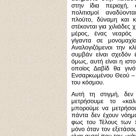
στην ίδια περιοχή, 
πολιτισμοί αναδύοντ
πλούτο, δύναμη και κ
στέκονται για χιλιάδες
μέρος, ένας νεαρός 
γίγαντα σε μονομαχ
Αναλογιζόμενοι την κ
συμβάν είναι σχεδόν 
όμως, αυτή είναι η ιστ
οποίος Δαβίδ θα γιν
Ενσαρκωμένου Θεού – π
του κόσμου.
Αυτή τη στιγμή, δε
μετρήσουμε το «κα
μπορούμε να μετρήσου
πάντα δεν έχουν νόημ
φως του Τέλους των π
μόνο όταν τον εξετάσο