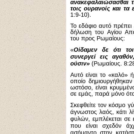
ανακεφαλαιώσασθαι τ
τοις ουρανοίς και τα
1:9-10).
Το εδάφιο αυτό πρέπει 
δήλωση του Αγίου Απ
του προς Ρωμαίους:
«
Οίδαμεν δε ότι το
συνεργεί εις αγαθόν
ούσιν»
(Ρωμαίους. 8:28
Αυτό είναι το «καλό» 
οποίο δημιουργήθηκαν
ωστόσο, είναι κρυμμένο
σε εμάς, παρά μόνο ότα
Σκεφθείτε τον κόσμο γ
άγνωστος λαός, κάτι λ
φυλών, εμπλέκεται σε 
που είναι σχεδόν άχ
ασήμαντο στην κατάστ