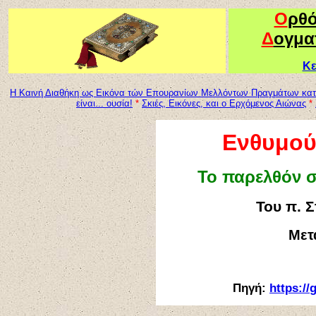
Ο
ρθ
Δ
ογμα
Κε
Η Καινή Διαθήκη ως Εικόνα τών Επουρανίων Μελλόντων Πραγμάτων κατά
είναι... ουσία!
*
Σκιές, Εικόνες, και o Ερχόμενος Αιώνας
*
Ενθυμού
Το παρελθόν σ
Του π. 
Μετ
Πηγή:
https
://
g